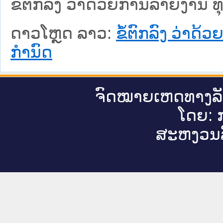
ຂໍ້ຕົກລົງ ວ່າດ້ວຍການລາຍງານ ທຸ
ດາວໂຫຼດ ລາວ:
ຂໍ້ຕົກລົງ ວ່າດ້
ກຳນົດ
ຈົດ​ໝາຍ​ເຫດ​ທາງ​ລ
ໂດຍ: ກ
ສະ​ຫງວນ​ລ