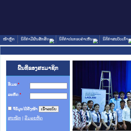
ໜ້າຫຼັກ
ນິຕິກໍາມີຜົນສັກສິດ
ນິຕິກໍາປະກອບຄໍາເຫັນ
ນິຕິກໍາສະບັບເກົ່າ
ພື້ນທີ່ຂອງສະມາຊິກ
ອີເມລ
*
ລະຫັດ
*
ຈື່ຂໍ້ມູນໄວ້ຄັ້ງໜ້າ
ສະໝັກ
|
ລືມລະຫັດ