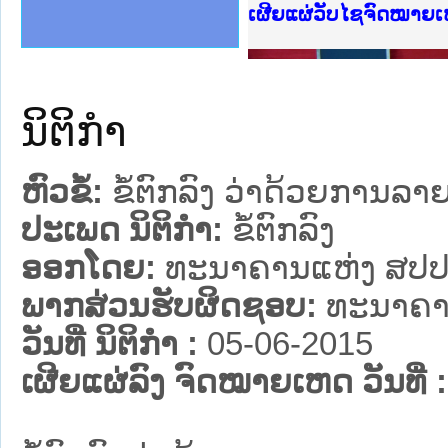
ງລັດຖະການໃຫ້ຜູ້ປະສານງານ
້ງປະຕິບັດວຽກງານຈົດໝາຍເຫດ
ງານຈົດໝາຍເຫດທາງລັດຖະການ
ງານຈົດໝາຍເຫດທາງລັດຖະການ
ລະ ເວັບໄຊຈົດໝາຍເຫດທາງ
ລະ ເວັບໄຊຈົດໝາຍເຫດທາງ
ຍເຫດທາງລັດຖະການ ໃຫ້ຜູ້
ຍເຫດທາງລັດຖະການ ໃຫ້ຜູ້
ເຜີຍແຜ່ວັບໄຊຈົດໝາຍເ
ຄານສັນຕິບານປະຊາຊົນ
າຄານຕຳຫຼວດປະຊາຊົນ
ຊາຊົນ ພາກເໜືອ
ຊາຊົນ ພາກກາງ
ພາກເໜືອ
າກກາງ
ຖະການ
າກໃຕ້
ນິຕິກໍາ
ຫົວຂໍ້:
ຂໍ້ຕົກລົງ ວ່າດ້ວຍການລາຍ
ປະເພດ ນິຕິກໍາ:
ຂໍ້ຕົກລົງ
ອອກໂດຍ:
ທະນາຄານແຫ່ງ ສປປ
ພາກສ່ວນຮັບຜິດຊອບ:
ທະນາຄາ
ວັນທີ່ ນິຕິກໍາ :
05-06-2015
ເຜີຍແຜ່ລົງ ຈົດໝາຍເຫດ ວັນທີ່ :