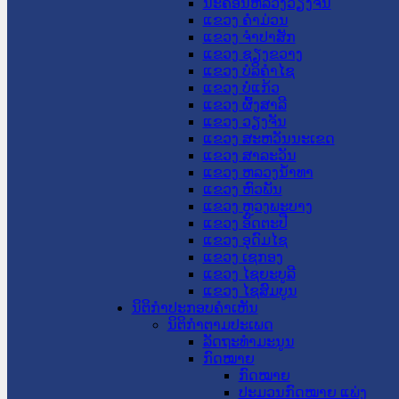
ນະ​ຄອນ​ຫລວງວຽງຈັນ
ແຂວງ ຄໍາມ່ວນ
ແຂວງ ຈໍາປາສັກ
ແຂວງ ຊຽງຂວາງ
ແຂວງ ບໍລິຄໍາໄຊ
ແຂວງ ບໍ່ແກ້ວ
ແຂວງ ຜົ້ງສາລີ
ແຂວງ ວຽງຈັນ
ແຂວງ ສະຫວັນນະເຂດ
ແຂວງ ສາລະວັນ
ແຂວງ ຫລວງນໍ້າທາ
ແຂວງ ຫົວພັນ
ແຂວງ ຫຼວງພະບາງ
ແຂວງ ອັດຕະປື
ແຂວງ ອຸດົມໄຊ
ແຂວງ ເຊກອງ
ແຂວງ ໄຊຍະບູລີ
ແຂວງ ໄຊສົມບູນ
ນິຕິກໍາປະກອບຄໍາເຫັນ
ນິຕິກໍາຕາມປະເພດ
ລັດຖະທໍາມະນູນ
ກົດໝາຍ
ກົດໝາຍ
ປະມວນກົດໝາຍ ແພ່ງ