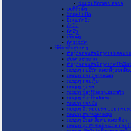
ປະມວນກົດໝາຍ ອາຍາ
ມະຕິຕົກລົງ
ລັດຖະບັນຍັດ
ລັດຖະດໍາລັດ
ດໍາລັດ
ຄໍາສັ່ງ
ຂໍ້ຕົກລົງ
ຄໍາແນະນໍາ
ນິຕິກຳຂັ້ນສູນກາງ
ຫ້ອງວ່າການສໍານັກງານປະທານປ
ສະພາແຫ່ງຊາດ
ຫ້ອງວ່າການສຳນັກງານນາຍົກລັດຖ
ກະຊວງ ກະສິກຳ ແລະ ສິ່ງແວດລ້ອ
ກະຊວງ ການຕ່າງປະເທດ
ກະຊວງ ການເງິນ
ກະຊວງ ຍຸຕິທໍາ
ກະຊວງ ປ້ອງກັນຄວາມສະຫງົບ
ກະຊວງ ປ້ອງກັນປະເທດ
ກະຊວງ ພາຍໃນ
ກະຊວງ ວັດທະນະທຳ ແລະ ການທ່
ກະຊວງ ສາທາລະນະສຸກ
ກະຊວງ ສຶກສາທິການ ແລະ ກິລາ
ກະຊວງ ອຸດສາຫະກຳ ແລະ ການຄ້