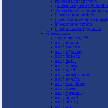
ສູນກາງ ແນວລາວສ້າງຊາດ
ສູນກາງຊາວໜຸ່ມປະຊາຊົນປະຕິວັ
ສູນກາງສະຫະພັນກຳມະບານລາວ
ອົງການ ກວດສອບແຫ່ງລັດ
ອົງການ ໄອຍະການປະຊາຊົນສູງສຸ
ອົງການກວດກາແຫ່ງລັດ
ອົງການກາແດງແຫ່ງຊາດລາວ
ນິຕິກໍາຂັ້ນແຂວງ
ນະ​ຄອນ​ຫລວງວຽງຈັນ
ແຂວງ ຄໍາມ່ວນ
ແຂວງ ຈໍາປາສັກ
ແຂວງ ຊຽງຂວາງ
ແຂວງ ບໍລິຄໍາໄຊ
ແຂວງ ບໍ່ແກ້ວ
ແຂວງ ຜົ້ງສາລີ
ແຂວງ ວຽງຈັນ
ແຂວງ ສະຫວັນນະເຂດ
ແຂວງ ສາລະວັນ
ແຂວງ ຫລວງນໍ້າທາ
ແຂວງ ຫົວພັນ
ແຂວງ ຫຼວງພະບາງ
ແຂວງ ອັດຕະປື
ແຂວງ ອຸດົມໄຊ
ແຂວງ ເຊກອງ