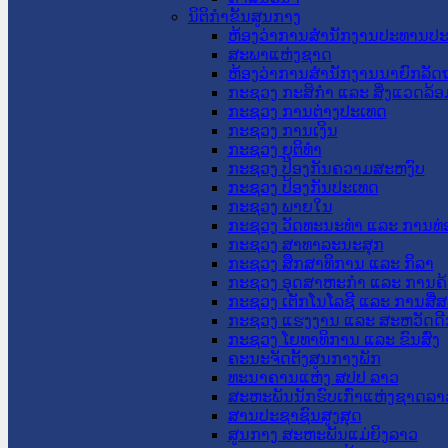
ນິຕິກໍາຂັ້ນສູນກາງ
ຫ້ອງວ່າການສໍານັກງານປະທານປ
ສະພາແຫ່ງຊາດ
ຫ້ອງວ່າການສຳນັກງານນາຍົກລັດຖ
ກະຊວງ ກະສິກຳ ແລະ ສິ່ງແວດລ້ອ
ກະຊວງ ການຕ່າງປະເທດ
ກະຊວງ ການເງິນ
ກະຊວງ ຍຸຕິທໍາ
ກະຊວງ ປ້ອງກັນຄວາມສະຫງົບ
ກະຊວງ ປ້ອງກັນປະເທດ
ກະຊວງ ພາຍໃນ
ກະຊວງ ວັດທະນະທຳ ແລະ ການທ່
ກະຊວງ ສາທາລະນະສຸກ
ກະຊວງ ສຶກສາທິການ ແລະ ກິລາ
ກະຊວງ ອຸດສາຫະກຳ ແລະ ການຄ້
ກະຊວງ ເຕັກໂນໂລຊີ ແລະ ການສື່
ກະຊວງ ແຮງງານ ແລະ ສະຫວັດດີ
ກະຊວງ ໂຍທາທິການ ແລະ ຂົນສົ່ງ
ຄະນະຈັດຕັ້ງສູນກາງພັກ
ທະນາຄານແຫ່ງ ສປປ ລາວ
ສະຫະພັນນັກຮົບເກົ່າແຫ່ງຊາດລາ
ສານປະຊາຊົນສູງສຸດ
ສູນກາງ ສະຫະພັນແມ່ຍິງລາວ