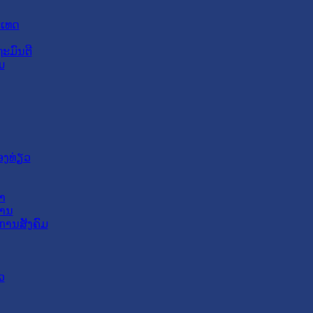
ະເທດ
ະມົນຕີ
ມ
ອງທ່ຽວ
າ
ສານ
ການສັງຄົມ
ວ