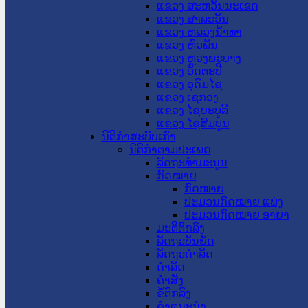
ແຂວງ ສະຫວັນນະເຂດ
ແຂວງ ສາລະວັນ
ແຂວງ ຫລວງນໍ້າທາ
ແຂວງ ຫົວພັນ
ແຂວງ ຫຼວງພະບາງ
ແຂວງ ອັດຕະປື
ແຂວງ ອຸດົມໄຊ
ແຂວງ ເຊກອງ
ແຂວງ ໄຊຍະບູລີ
ແຂວງ ໄຊສົມບູນ
ນິຕິກໍາສະບັບເກົ່າ
ນິຕິກຳຕາມປະເພດ
ລັດຖະທໍາມະນູນ
ກົດໝາຍ
ກົດໝາຍ
ປະມວນກົດໝາຍ ແພ່ງ
ປະມວນກົດໝາຍ ອາຍາ
ມະຕິຕົກລົງ
ລັດຖະບັນຍັດ
ລັດຖະດໍາລັດ
ດໍາລັດ
ຄໍາສັ່ງ
ຂໍ້ຕົກລົງ
ຄໍາແນະນໍາ