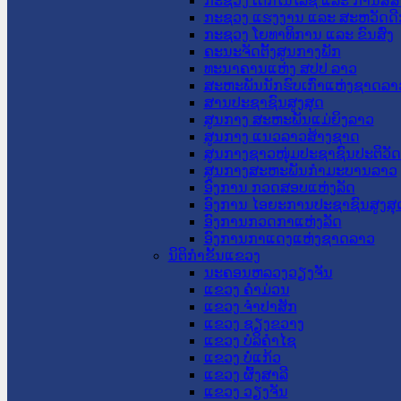
ກະຊວງ ເຕັກໂນໂລຊີ ແລະ ການສື່
ກະຊວງ ແຮງງານ ແລະ ສະຫວັດດີ
ກະຊວງ ໂຍທາທິການ ແລະ ຂົນສົ່ງ
ຄະນະຈັດຕັ້ງສູນກາງພັກ
ທະນາຄານແຫ່ງ ສປປ ລາວ
ສະຫະພັນນັກຮົບເກົ່າແຫ່ງຊາດລາ
ສານປະຊາຊົນສູງສຸດ
ສູນກາງ ສະຫະພັນແມ່ຍິງລາວ
ສູນກາງ ແນວລາວສ້າງຊາດ
ສູນກາງຊາວໜຸ່ມປະຊາຊົນປະຕິວັ
ສູນກາງສະຫະພັນກຳມະບານລາວ
ອົງການ ກວດສອບແຫ່ງລັດ
ອົງການ ໄອຍະການປະຊາຊົນສູງສຸ
ອົງການກວດກາແຫ່ງລັດ
ອົງການກາແດງແຫ່ງຊາດລາວ
ນິຕິກໍາຂັ້ນແຂວງ
ນະ​ຄອນ​ຫລວງວຽງຈັນ
ແຂວງ ຄໍາມ່ວນ
ແຂວງ ຈໍາປາສັກ
ແຂວງ ຊຽງຂວາງ
ແຂວງ ບໍລິຄໍາໄຊ
ແຂວງ ບໍ່ແກ້ວ
ແຂວງ ຜົ້ງສາລີ
ແຂວງ ວຽງຈັນ