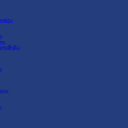
ອງທ່ຽວ
າ
ສານ
ການສັງຄົມ
ວ
ດລາວ
ດ