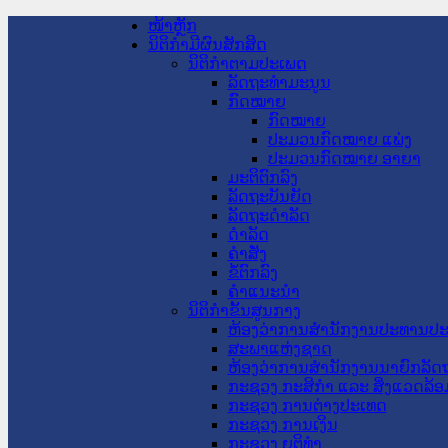
ໜ້າຫຼັກ
ນິຕິກໍາມີຜົນສັກສິດ
ນິຕິກໍາຕາມປະເພດ
ລັດຖະທໍາມະນູນ
ກົດໝາຍ
ກົດໝາຍ
ປະມວນກົດໝາຍ ແພ່ງ
ປະມວນກົດໝາຍ ອາຍາ
ມະຕິຕົກລົງ
ລັດຖະບັນຍັດ
ລັດຖະດໍາລັດ
ດໍາລັດ
ຄໍາສັ່ງ
ຂໍ້ຕົກລົງ
ຄໍາແນະນໍາ
ນິຕິກໍາຂັ້ນສູນກາງ
ຫ້ອງວ່າການສໍານັກງານປະທານປ
ສະພາແຫ່ງຊາດ
ຫ້ອງວ່າການສຳນັກງານນາຍົກລັດຖ
ກະຊວງ ກະສິກຳ ແລະ ສິ່ງແວດລ້ອ
ກະຊວງ ການຕ່າງປະເທດ
ກະຊວງ ການເງິນ
ກະຊວງ ຍຸຕິທໍາ