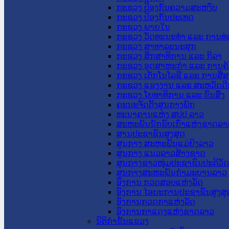
ກະຊວງ ປ້ອງກັນຄວາມສະຫງົບ
ກະຊວງ ປ້ອງກັນປະເທດ
ກະຊວງ ພາຍໃນ
ກະຊວງ ວັດທະນະທຳ ແລະ ການທ່
ກະຊວງ ສາທາລະນະສຸກ
ກະຊວງ ສຶກສາທິການ ແລະ ກິລາ
ກະຊວງ ອຸດສາຫະກຳ ແລະ ການຄ້
ກະຊວງ ເຕັກໂນໂລຊີ ແລະ ການສື່
ກະຊວງ ແຮງງານ ແລະ ສະຫວັດດີ
ກະຊວງ ໂຍທາທິການ ແລະ ຂົນສົ່ງ
ຄະນະຈັດຕັ້ງສູນກາງພັກ
ທະນາຄານແຫ່ງ ສປປ ລາວ
ສະຫະພັນນັກຮົບເກົ່າແຫ່ງຊາດລາ
ສານປະຊາຊົນສູງສຸດ
ສູນກາງ ສະຫະພັນແມ່ຍິງລາວ
ສູນກາງ ແນວລາວສ້າງຊາດ
ສູນກາງຊາວໜຸ່ມປະຊາຊົນປະຕິວັ
ສູນກາງສະຫະພັນກຳມະບານລາວ
ອົງການ ກວດສອບແຫ່ງລັດ
ອົງການ ໄອຍະການປະຊາຊົນສູງສຸ
ອົງການກວດກາແຫ່ງລັດ
ອົງການກາແດງແຫ່ງຊາດລາວ
ນິຕິກໍາຂັ້ນແຂວງ