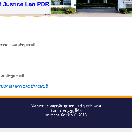
f Justice Lao PDR
າກາດ ແລະ ສ້າງແຜນທີ່
ລະ ສ້າງແຜນທີ່
າບທາງອາກາດ ແລະ ສ້າງແຜນທີ່
ຈົດ​ໝາຍ​ເຫດ​ທາງ​ລັດ​ຖະ​ການ ແຫ່ງ ສ​ປ​ປ ລາວ
ໂດຍ: ກະ​ຊວງຍຸ​ຕິ​ທຳ
ສະ​ຫງວນ​ລິ​ຂະ​ສິດ © 2013