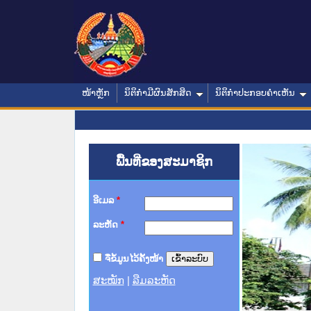
ໜ້າຫຼັກ
ນິຕິກໍາມີຜົນສັກສິດ
ນິຕິກໍາປະກອບຄໍາເຫັນ
ພື້ນທີ່ຂອງສະມາຊິກ
ອີເມລ
*
ລະຫັດ
*
ຈື່ຂໍ້ມູນໄວ້ຄັ້ງໜ້າ
ສະໝັກ
|
ລືມລະຫັດ