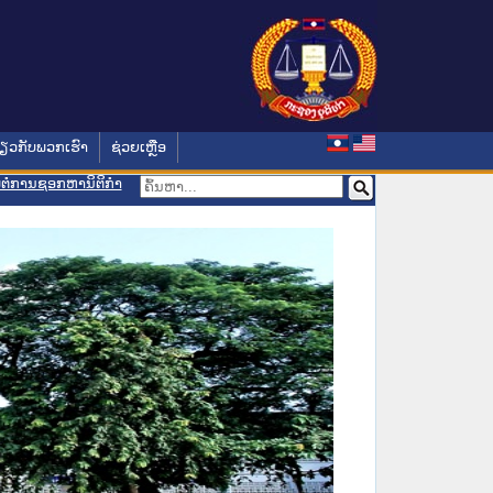
່ຽວກັບພວກເຮົາ
ຊ່ວຍເຫຼືອ
ອມຕໍ່ການຊອກຫານິຕິກຳ