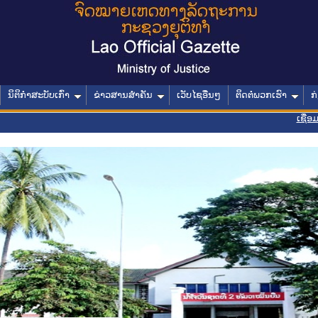
ນິຕິກໍາສະບັບເກົ່າ
ຂ່າວສານສໍາຄັນ
ເວັບໄຊອື່ນໆ
ຕິດຕໍ່ພວກເຮົາ
ກ
ເຊື່