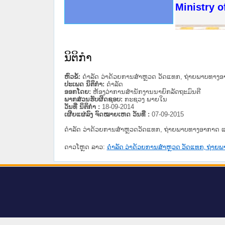
ດໝາຍເຫດທາງລັດຖະການໃຫ້ຜູ້ປະສານງານ
ນການຈັດຕັ້ງປະຕິບັດວຽກງານຈົດໝາຍເຫດ
ສານງານວຽກງານຈົດໝາຍເຫດທາງລັດຖະການ
ສານງານວຽກງານຈົດໝາຍເຫດທາງລັດຖະການ
ດໝາຍລາວ ແລະ ເວັບໄຊຈົດໝາຍເຫດທາງ
ດໝາຍລາວ ແລະ ເວັບໄຊຈົດໝາຍເຫດທາງ
ກງານຈົດໝາຍເຫດທາງລັດຖະການ ໃຫ້ຜູ້
ກງານຈົດໝາຍເຫດທາງລັດຖະການ ໃຫ້ຜູ້
Ministry o
ທີ່ ວິທະຍາຄານສັນຕິບານປະຊາຊົນ
ທີ່ ວິທະຍາຄານຕຳຫຼວດປະຊາຊົນ
ານສະພາປະຊາຊົນ ພາກເໜືອ
ງານສະພາປະຊາຊົນ ພາກກາງ
ຂັ້ນແຂວງພາກເໜືອ
ສຳລັບ ພາກກາງ
ທາງລັດຖະການ
ສຳລັບ ພາກໃຕ້
ນິຕິກໍາ
ຫົວຂໍ້:
ດຳລັດ ວ່າດ້ວຍການສຳຫຼວດ ວັດແທກ, ຖ່າຍພາບທາງອ
ປະເພດ ນິຕິກໍາ:
ດໍາລັດ
ອອກໂດຍ:
ຫ້ອງວ່າການສຳນັກງານນາຍົກລັດຖະມົນຕີ
ພາກສ່ວນຮັບຜິດຊອບ:
ກະຊວງ ພາຍໃນ
ວັນທີ່ ນິຕິກໍາ :
18-09-2014
ເຜີຍແຜ່ລົງ ຈົດໝາຍເຫດ ວັນທີ່ :
07-09-2015
ດຳລັດ ວ່າດ້ວຍການສຳຫຼວດວັດແທກ, ຖ່າຍພາບທາງອາກາດ ແ
ດາວໂຫຼດ ລາວ:
ດຳລັດ ວ່າດ້ວຍການສຳຫຼວດ ວັດແທກ, ຖ່າຍພ