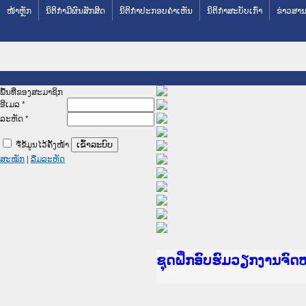
ໜ້າຫຼັກ
ນິຕິກໍາມີຜົນສັກສິດ
ນິຕິກໍາປະກອບຄໍາເຫັນ
ນິຕິກໍາສະບັບເກົ່າ
ຂ່າວສານ
ພື້ນທີ່ຂອງສະມາຊິກ
ອີເມລ
*
ລະຫັດ
*
ຈື່ຂໍ້ມູນໄວ້ຄັ້ງໜ້າ
ສະໝັກ
|
ລືມລະຫັດ
Ministry of Justice La
ເຜີຍແຜ່ວັບໄຊຈົດໝາຍເຫດ
ກະຊວງຍຸຕິທຳ
ຊຸດຝຶກອົບຮົມວຽກງານຈົ
ກອງປະຊຸມທົບທວນຄືນການ
ຝຶກອົບຮົມ ຜູ່ປະສານງາ
ຝຶກອົບຮົມ ຜູ່ປະສານງາ
ເຜີຍແຜ່ແອັບກົດໝາຍລາວ
ເຜີຍແຜ່ແອັບກົດໝາຍລາວ
ຍົກລະດັບວຽກງານຈົດໝາຍ
ຊຸດຝຶກອົບຮົມວຽກງານຈົ