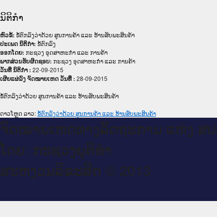
ນິຕິກໍາ
ຫົວຂໍ້:
ຂໍ້ຕົກລົງວ່າດ້ວຍ ສູນການຄ້າ ແລະ ຮ້ານສັບພະສິນຄ້າ
ປະເພດ ນິຕິກໍາ:
ຂໍ້ຕົກລົງ
ອອກໂດຍ:
ກະຊວງ ອຸດສາຫະກຳ ແລະ ການຄ້າ
ພາກສ່ວນຮັບຜິດຊອບ:
ກະຊວງ ອຸດສາຫະກຳ ແລະ ການຄ້າ
ວັນທີ່ ນິຕິກໍາ :
22-09-2015
ເຜີຍແຜ່ລົງ ຈົດໝາຍເຫດ ວັນທີ່ :
28-09-2015
ຂໍ້ຕົກລົງວ່າດ້ວຍ ສູນການຄ້າ ແລະ ຮ້ານສັບພະສິນຄ້າ
ດາວໂຫຼດ ລາວ:
ຂໍ້ຕົກລົງວ່າດ້ວຍ ສູນການຄ້າ ແລະ ຮ້ານສັບພະສິນຄ້າ
ຈົດ​ໝາຍ​ເຫດ​ທາງ​ລັດ​ຖະ​ການ ແຫ່ງ ສ​
ໂດຍ: ກະ​ຊວງຍຸ​ຕິ​ທຳ
ສະ​ຫງວນ​ລິ​ຂະ​ສິດ © 2013