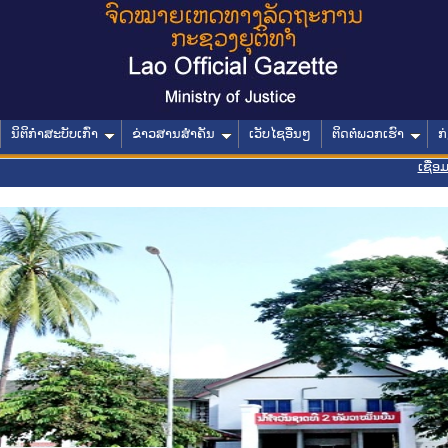
ນິຕິກໍາສະບັບເກົ່າ
ຂ່າວສານສໍາຄັນ
ເວັບໄຊອື່ນໆ
ຕິດຕໍ່ພວກເຮົາ
ກ
ເຊື່