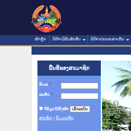
ໜ້າຫຼັກ
ນິຕິກໍາມີຜົນສັກສິດ
ນິຕິກໍາປະກອບຄໍາເຫັນ
ພື້ນທີ່ຂອງສະມາຊິກ
ອີເມລ
*
ລະຫັດ
*
ຈື່ຂໍ້ມູນໄວ້ຄັ້ງໜ້າ
ສະໝັກ
|
ລືມລະຫັດ