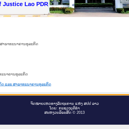
f Justice Lao PDR
ລະ ສາ​ຂາ​ທະ​ນາ​ຄານ​ທຸ​ລະ​ກິດ
​ທະ​ນາ​ຄານ​ທຸ​ລະ​ກິດ
​ລະ​ກິດ ແລະ ສາ​ຂາ​ທະ​ນາ​ຄານ​ທຸ​ລະ​ກິດ
ຈົດ​ໝາຍ​ເຫດ​ທາງ​ລັດ​ຖະ​ການ ແຫ່ງ ສ​ປ​ປ ລາວ
ໂດຍ: ກະ​ຊວງຍຸ​ຕິ​ທຳ
ສະ​ຫງວນ​ລິ​ຂະ​ສິດ © 2013