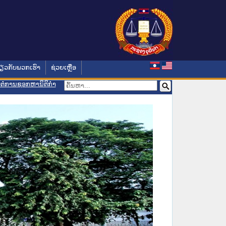
່ຽວກັບພວກເຮົາ
ຊ່ວຍເຫຼືອ
ອມຕໍ່ການຊອກຫານິຕິກຳ