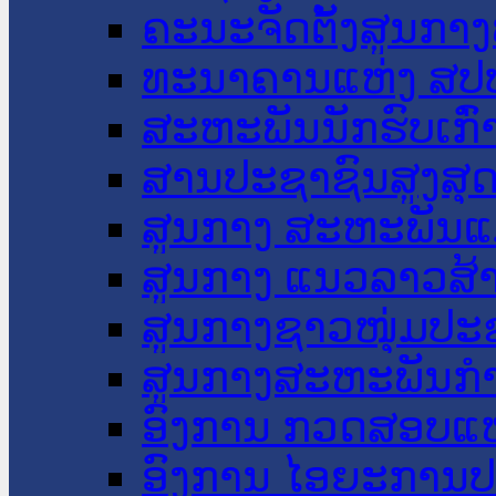
ຄະນະຈັດຕັ້ງສູນກາງ
ທະນາຄານແຫ່ງ ສປ
ສະຫະພັນນັກຮົບເກົ
ສານປະຊາຊົນສູງສຸ
ສູນກາງ ສະຫະພັນແ
ສູນກາງ ແນວລາວສ້
ສູນກາງຊາວໜຸ່ມປະ
ສູນກາງສະຫະພັນກ
ອົງການ ກວດສອບແຫ
ອົງການ ໄອຍະການປ