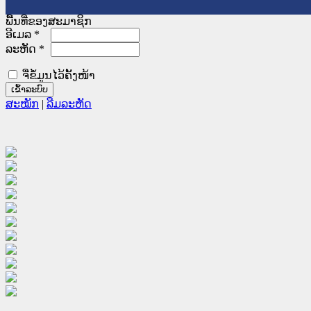
ພື້ນທີ່ຂອງສະມາຊິກ
ອີເມລ
*
ລະຫັດ
*
ຈື່ຂໍ້ມູນໄວ້ຄັ້ງໜ້າ
ສະໝັກ
|
ລືມລະຫັດ