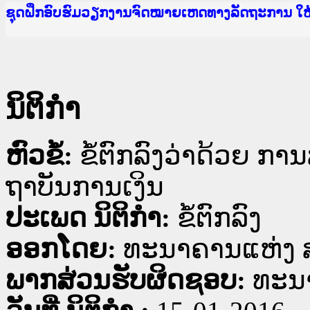
Ministry of Justice Lao PDR
ເຜີຍແຜ່ວັບໄຊຈົດໝາຍເຫດທາງລັດຖະການ ແລະ ແອັບກ
ກະຊວງຍຸຕິທຳ
ຊຸດຝຶກອົບຮົມວຽກງານຈົດໝາຍເຫດທາງລັດຖະການ ໃ
ກອງປະຊຸມທົບທວນຄືນການຈັດຕັ້ງປະຕິບັດວຽກງານຈ
ຝຶກອົບຮົມ ຜູ່ປະສານງານວຽກງານຈົດໝາຍເຫດທາງລັ
ຝຶກອົບຮົມ ຜູ່ປະສານງານວຽກງານຈົດໝາຍເຫດທາງລັດ
ເຜີຍແຜ່ແອັບກົດໝາຍລາວ ແລະ ເວັບໄຊຈົດໝາຍເຫດທ
ເຜີຍແຜ່ແອັບກົດໝາຍລາວ ແລະ ເວັບໄຊຈົດໝາຍເຫດທາ
ຍົກລະດັບວຽກງານຈົດໝາຍເຫດທາງລັດຖະການໃຫ້ຜູ້
ຊຸດຝຶກອົບຮົມວຽກງານຈົດໝາຍເຫດທາງລັດຖະການ ໃ
ນິຕິກໍາ
ຫົວຂໍ້:
ຂໍ້​ຕົກ​ລົງວ່າ​ດ້ວຍ ການ
ຖາ​ບັນ​ການ​ເງິນ
ປະເພດ ນິຕິກໍາ:
ຂໍ້ຕົກລົງ
ອອກໂດຍ:
ທະນາຄານແຫ່ງ 
ພາກສ່ວນຮັບຜິດຊອບ:
ທະນ