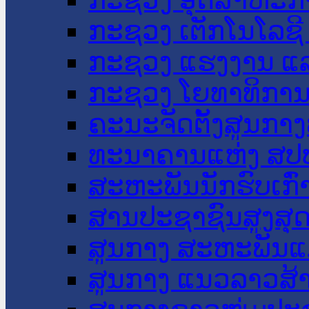
ກະຊວງ ເຕັກໂນໂລຊີ
ກະຊວງ ແຮງງານ ແລ
ກະຊວງ ໂຍທາທິການ 
ຄະນະຈັດຕັ້ງສູນກາງ
ທະນາຄານແຫ່ງ ສປ
ສະຫະພັນນັກຮົບເກົ
ສານປະຊາຊົນສູງສຸ
ສູນກາງ ສະຫະພັນແ
ສູນກາງ ແນວລາວສ້