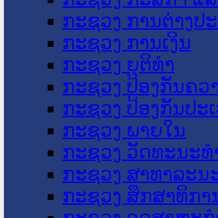
ກະຊວງ ການຕ່າງປ
ກະຊວງ ການເງິນ
ກະຊວງ ຍຸຕິທໍາ
ກະຊວງ ປ້ອງກັນຄວ
ກະຊວງ ປ້ອງກັນປະ
ກະຊວງ ພາຍໃນ
ກະຊວງ ວັດທະນະທຳ
ກະຊວງ ສາທາລະນະ
ກະຊວງ ສຶກສາທິການ
ກະຊວງ ອຸດສາຫະກຳ