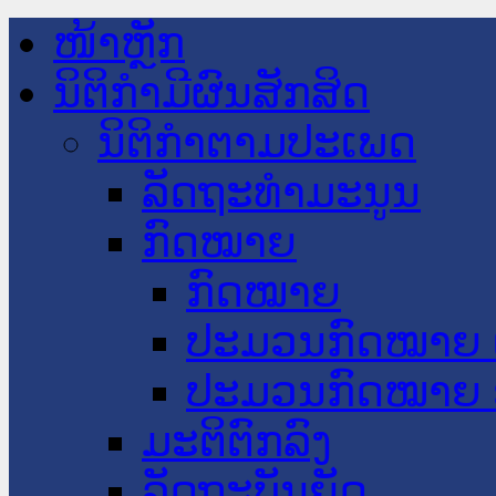
ໜ້າຫຼັກ
ນິຕິກໍາມີຜົນສັກສິດ
ນິຕິກໍາຕາມປະເພດ
ລັດຖະທໍາມະນູນ
ກົດໝາຍ
ກົດໝາຍ
ປະມວນກົດໝາຍ 
ປະມວນກົດໝາຍ 
ມະຕິຕົກລົງ
ລັດຖະບັນຍັດ