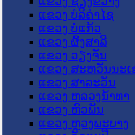
ແຂວງ ຊຽງຂວາງ
ແຂວງ ບໍລິຄໍາໄຊ
ແຂວງ ບໍ່ແກ້ວ
ແຂວງ ຜົ້ງສາລີ
ແຂວງ ວຽງຈັນ
ແຂວງ ສະຫວັນນະເ
ແຂວງ ສາລະວັນ
ແຂວງ ຫລວງນໍ້າທາ
ແຂວງ ຫົວພັນ
ແຂວງ ຫຼວງພະບາງ