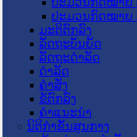
ປະມວນກົດໝາຍ 
ປະມວນກົດໝາຍ 
ມະຕິຕົກລົງ
ລັດຖະບັນຍັດ
ລັດຖະດໍາລັດ
ດໍາລັດ
ຄໍາສັ່ງ
ຂໍ້ຕົກລົງ
ຄໍາແນະນໍາ
ນິຕິກຳຂັ້ນສູນກາງ