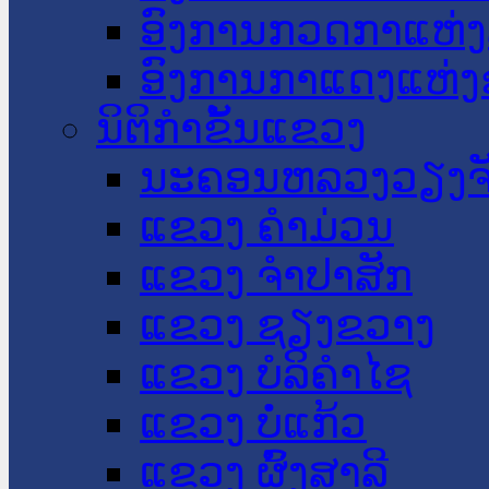
ອົງການກວດກາແຫ່ງ
ອົງການກາແດງແຫ່
ນິຕິກໍາຂັ້ນແຂວງ
ນະ​ຄອນ​ຫລວງວຽງຈ
ແຂວງ ຄໍາມ່ວນ
ແຂວງ ຈໍາປາສັກ
ແຂວງ ຊຽງຂວາງ
ແຂວງ ບໍລິຄໍາໄຊ
ແຂວງ ບໍ່ແກ້ວ
ແຂວງ ຜົ້ງສາລີ