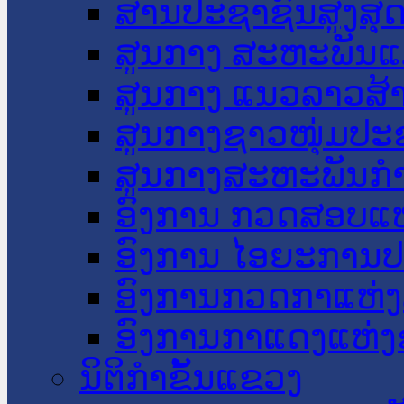
ສານປະຊາຊົນສູງສຸ
ສູນກາງ ສະຫະພັນແ
ສູນກາງ ແນວລາວສ້
ສູນກາງຊາວໜຸ່ມປະ
ສູນກາງສະຫະພັນກ
ອົງການ ກວດສອບແຫ
ອົງການ ໄອຍະການປ
ອົງການກວດກາແຫ່ງ
ອົງການກາແດງແຫ່
ນິຕິກໍາຂັ້ນແຂວງ