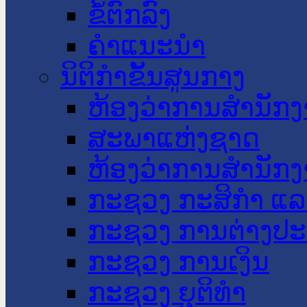
ຂໍ້ຕົກລົງ
ຄໍາແນະນໍາ
ນິຕິກໍາຂັ້ນສູນກາງ
ຫ້ອງວ່າການສໍານັ
ສະພາແຫ່ງຊາດ
ຫ້ອງວ່າການສຳນັກງ
ກະຊວງ ກະສິກຳ ແລະ
ກະຊວງ ການຕ່າງປ
ກະຊວງ ການເງິນ
ກະຊວງ ຍຸຕິທໍາ