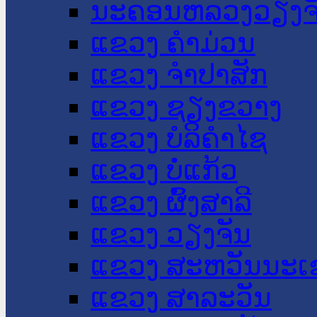
ນະ​ຄອນ​ຫລວງວຽງຈ
ແຂວງ ຄໍາມ່ວນ
ແຂວງ ຈໍາປາສັກ
ແຂວງ ຊຽງຂວາງ
ແຂວງ ບໍລິຄໍາໄຊ
ແຂວງ ບໍ່ແກ້ວ
ແຂວງ ຜົ້ງສາລີ
ແຂວງ ວຽງຈັນ
ແຂວງ ສະຫວັນນະເ
ແຂວງ ສາລະວັນ