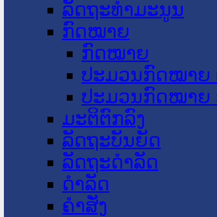
ລັດຖະທໍາມະນູນ
ກົດໝາຍ
ກົດໝາຍ
ປະມວນກົດໝາຍ 
ປະມວນກົດໝາຍ 
ມະຕິຕົກລົງ
ລັດຖະບັນຍັດ
ລັດຖະດໍາລັດ
ດໍາລັດ
ຄໍາສັ່ງ