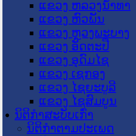
ແຂວງ ຫລວງນໍ້າທາ
ແຂວງ ຫົວພັນ
ແຂວງ ຫຼວງພະບາງ
ແຂວງ ອັດຕະປື
ແຂວງ ອຸດົມໄຊ
ແຂວງ ເຊກອງ
ແຂວງ ໄຊຍະບູລີ
ແຂວງ ໄຊສົມບູນ
ນິຕິກໍາສະບັບເກົ່າ
ນິຕິກຳຕາມປະເພດ