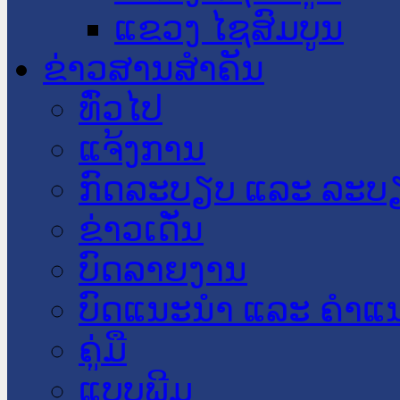
ແຂວງ ໄຊສົມບູນ
ຂ່າວສານສໍາຄັນ
​ທົ່ວ​ໄປ
ແຈ້ງການ
ກົດລະບຽບ ແລະ ລະບ
ຂ່າວເດັ່ນ
ບົດລາຍງານ
ບົດແນະນໍາ ແລະ ຄໍາແ
ຄູ່ມື
ແບບພີມ