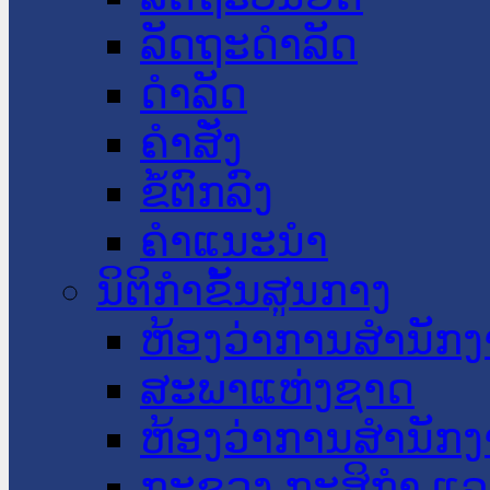
ລັດຖະດໍາລັດ
ດໍາລັດ
ຄໍາສັ່ງ
ຂໍ້ຕົກລົງ
ຄໍາແນະນໍາ
ນິຕິກໍາຂັ້ນສູນກາງ
ຫ້ອງວ່າການສໍານັ
ສະພາແຫ່ງຊາດ
ຫ້ອງວ່າການສຳນັກງ
ກະຊວງ ກະສິກຳ ແລະ