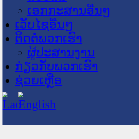
ເອກກະສານອື່ນໆ
ເວັບໄຊອື່ນໆ
ຕິດຕໍ່ພວກເຮົາ
ຜູ້ປະສານງານ
ກ່ຽວກັບພວກເຮົາ
ຊ່ວຍເຫຼືອ