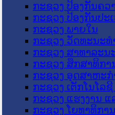
ກະຊວງ ປ້ອງກັນຄວ
ກະຊວງ ປ້ອງກັນປະ
ກະຊວງ ພາຍໃນ
ກະຊວງ ວັດທະນະທຳ
ກະຊວງ ສາທາລະນະ
ກະຊວງ ສຶກສາທິການ
ກະຊວງ ອຸດສາຫະກຳ
ກະຊວງ ເຕັກໂນໂລຊີ
ກະຊວງ ແຮງງານ ແລ
ກະຊວງ ໂຍທາທິການ 