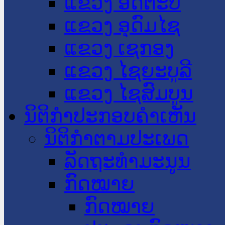
ແຂວງ ອັດຕະປື
ແຂວງ ອຸດົມໄຊ
ແຂວງ ເຊກອງ
ແຂວງ ໄຊຍະບູລີ
ແຂວງ ໄຊສົມບູນ
ນິຕິກໍາປະກອບຄໍາເຫັນ
ນິຕິກໍາຕາມປະເພດ
ລັດຖະທໍາມະນູນ
ກົດໝາຍ
ກົດໝາຍ