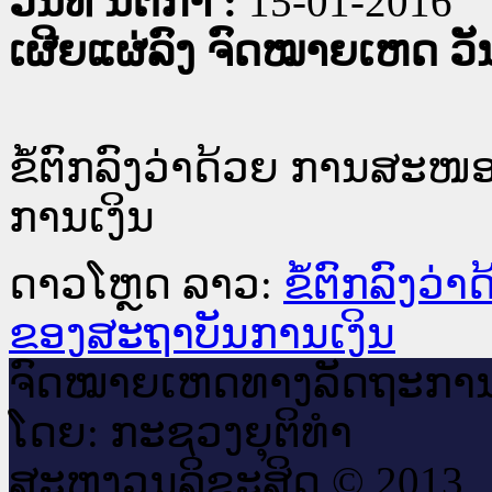
ວັນທີ່ ນິຕິກໍາ :
15-01-2016
ເຜີຍແຜ່ລົງ ຈົດໝາຍເຫດ ວັນທ
ຂໍ້​ຕົກ​ລົງວ່າ​ດ້ວຍ ການ​ສະ​ໜອງ
ການ​ເງິນ
ດາວໂຫຼດ ລາວ:
ຂໍ້​ຕົກ​ລົງວ່
ຂອງ​ສະ​ຖາ​ບັນ​ການ​ເງິນ
ຈົດ​ໝາຍ​ເຫດ​ທາງ​ລັດ​ຖະ​ກາ
ໂດຍ: ກະ​ຊວງຍຸ​ຕິ​ທຳ
ສະ​ຫງວນ​ລິ​ຂະ​ສິດ © 2013