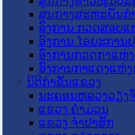
ສູນກາງຊາວໜຸ່ມປະ
ສູນກາງສະຫະພັນກ
ອົງການ ກວດສອບແຫ
ອົງການ ໄອຍະການປ
ອົງການກວດກາແຫ່ງ
ອົງການກາແດງແຫ່
ນິຕິກໍາຂັ້ນແຂວງ
ນະ​ຄອນ​ຫລວງວຽງຈ
ແຂວງ ຄໍາມ່ວນ
ແຂວງ ຈໍາປາສັກ