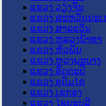
ແຂວງ ວຽງຈັນ
ແຂວງ ສະຫວັນນະເ
ແຂວງ ສາລະວັນ
ແຂວງ ຫລວງນໍ້າທາ
ແຂວງ ຫົວພັນ
ແຂວງ ຫຼວງພະບາງ
ແຂວງ ອັດຕະປື
ແຂວງ ອຸດົມໄຊ
ແຂວງ ເຊກອງ
ແຂວງ ໄຊຍະບູລີ