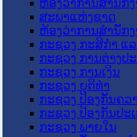
ຫ້ອງວ່າການສໍານັ
ສະພາແຫ່ງຊາດ
ຫ້ອງວ່າການສຳນັກງ
ກະຊວງ ກະສິກຳ ແລະ
ກະຊວງ ການຕ່າງປ
ກະຊວງ ການເງິນ
ກະຊວງ ຍຸຕິທໍາ
ກະຊວງ ປ້ອງກັນຄວ
ກະຊວງ ປ້ອງກັນປະ
ກະຊວງ ພາຍໃນ