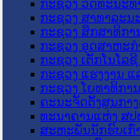
ກະຊວງ ວັດທະນະທຳ
ກະຊວງ ສາທາລະນະ
ກະຊວງ ສຶກສາທິການ
ກະຊວງ ອຸດສາຫະກຳ
ກະຊວງ ເຕັກໂນໂລຊີ
ກະຊວງ ແຮງງານ ແລ
ກະຊວງ ໂຍທາທິການ 
ຄະນະຈັດຕັ້ງສູນກາງ
ທະນາຄານແຫ່ງ ສປ
ສະຫະພັນນັກຮົບເກົ