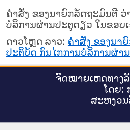
ຄຳສັ່ງ ຂອງນາຍົກລັດຖະມົນຕີ ວ
ບໍລິການຜ່ານປະຕູດຽວ ໃນຂອບເ
ດາວໂຫຼດ ລາວ:
ຄຳສັ່ງ ຂອງນາຍົ
ປະຕິບັດ ກົນໄກການບໍລິການຜ່
ຈົດ​ໝາຍ​ເຫດ​ທາງ​ລ
ໂດຍ: ກ
ສະ​ຫງວນ​ລ