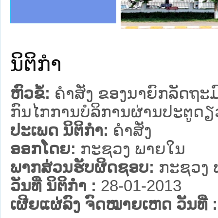
ງລັດຖະການໃຫ້ຜູ້ປະສານງານ
້ງປະຕິບັດວຽກງານຈົດໝາຍເຫດ
ງານຈົດໝາຍເຫດທາງລັດຖະການ
ງານຈົດໝາຍເຫດທາງລັດຖະການ
R
ລະ ເວັບໄຊຈົດໝາຍເຫດທາງ
ລະ ເວັບໄຊຈົດໝາຍເຫດທາງ
ຍເຫດທາງລັດຖະການ ໃຫ້ຜູ້
ຍເຫດທາງລັດຖະການ ໃຫ້ຜູ້
ຄານສັນຕິບານປະຊາຊົນ
າຄານຕຳຫຼວດປະຊາຊົນ
ຊາຊົນ ພາກເໜືອ
ຊາຊົນ ພາກກາງ
ພາກເໜືອ
າກກາງ
ຖະການ
າກໃຕ້
ນິຕິກໍາ
ຫົວຂໍ້:
ຄຳສັ່ງ ຂອງນາຍົກລັດຖະມົ
ກົນໄກການບໍລິການຜ່ານປະຕູດ
ປະເພດ ນິຕິກໍາ:
ຄໍາສັ່ງ
ອອກໂດຍ:
ກະຊວງ ພາຍໃນ
ພາກສ່ວນຮັບຜິດຊອບ:
ກະຊວງ 
ວັນທີ່ ນິຕິກໍາ :
28-01-2013
ເຜີຍແຜ່ລົງ ຈົດໝາຍເຫດ ວັນທີ່ :