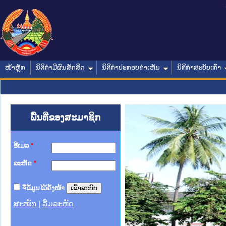
ໜ້າຫຼັກ
ນິຕິກໍາມີຜົນສັກສິດ
ນິຕິກໍາປະກອບຄໍາເຫັນ
ນິຕິກໍາສະບັບເກົ່າ
ພື້ນທີ່ຂອງສະມາຊິກ
ອີເມລ
*
ລະຫັດ
*
ຈື່ຂໍ້ມູນໄວ້ຄັ້ງໜ້າ
ສະໝັກ
|
ລືມລະຫັດ