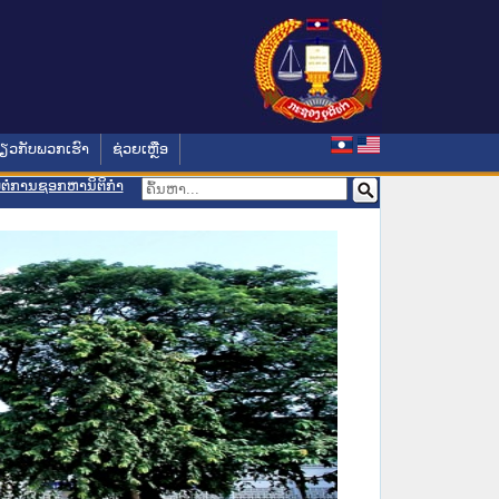
່ຽວກັບພວກເຮົາ
ຊ່ວຍເຫຼືອ
ອມຕໍ່ການຊອກຫານິຕິກຳ