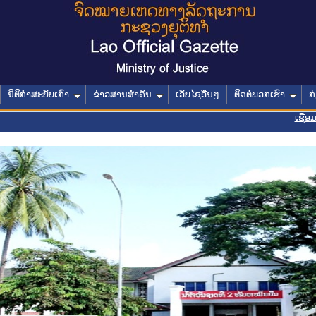
ນິຕິກໍາສະບັບເກົ່າ
ຂ່າວສານສໍາຄັນ
ເວັບໄຊອື່ນໆ
ຕິດຕໍ່ພວກເຮົາ
ກ
ເຊື່