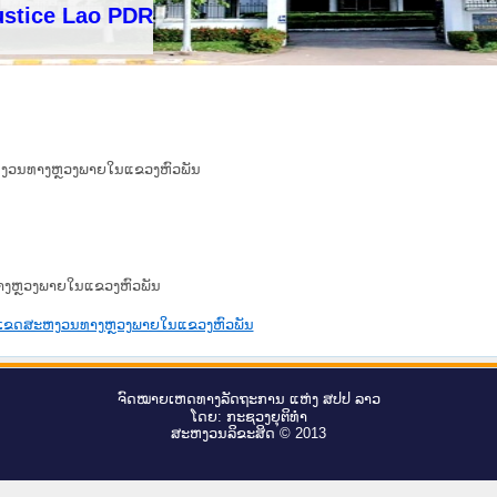
e Lao PDR
ະຫງວນທາງຫຼວງພາຍໃນແຂວງຫົວພັນ
ທາງຫຼວງພາຍໃນແຂວງຫົວພັນ
ຂອບເຂດສະຫງວນທາງຫຼວງພາຍໃນແຂວງຫົວພັນ
ຈົດ​ໝາຍ​ເຫດ​ທາງ​ລັດ​ຖະ​ການ ແຫ່ງ ສ​ປ​ປ ລາວ
ໂດຍ: ກະ​ຊວງຍຸ​ຕິ​ທຳ
ສະ​ຫງວນ​ລິ​ຂະ​ສິດ © 2013