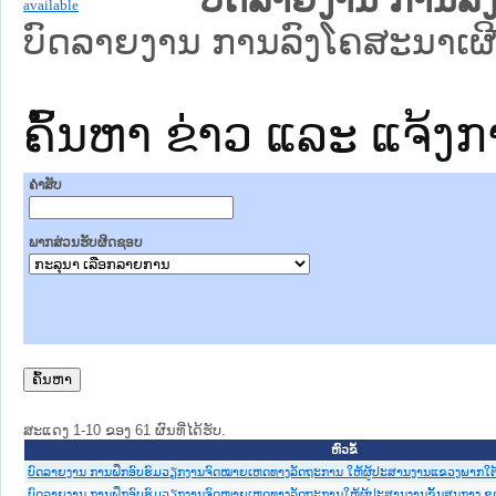
ບົດລາຍງານ ການລົ
ບົດລາຍງານ ການລົງໂຄສະນາເຜີ
ຄົ້ນຫາ ຂ່າວ ແລະ ແຈ້ງ
ຄໍາສັບ
ພາກສ່ວນຮັບຜິດຊອບ
ສະແດງ 1-10 ຂອງ 61 ຜົນທີ່ໄດ້ຮັບ.
ຫົວຂໍ້
ບົດລາຍງານ ການຝຶກອົບຮົມວຽກງານຈົດໝາຍເຫດທາງລັດຖະການ ໃຫ້ຜູ້ປະສານງານແຂວງພາກໃຕ້ ໃນ
ບົດລາຍງານ ການຝຶກອົບຮົມວຽກງານຈົດໝາຍເຫດທາງລັດຖະການໃຫ້ຜູ້ປະສານງານຂັ້ນສູນກາງ ຊຸດທີ 2