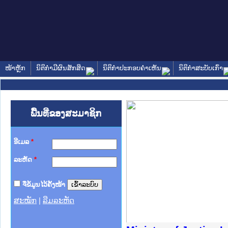
ໜ້າຫຼັກ
ນິຕິກໍາມີຜົນສັກສິດ
ນິຕິກໍາປະກອບຄໍາເຫັນ
ນິຕິກໍາສະບັບເກົ່າ
ພື້ນທີ່ຂອງສະມາຊິກ
ອີເມລ
*
ລະຫັດ
*
ຈື່ຂໍ້ມູນໄວ້ຄັ້ງໜ້າ
ສະໝັກ
|
ລືມລະຫັດ