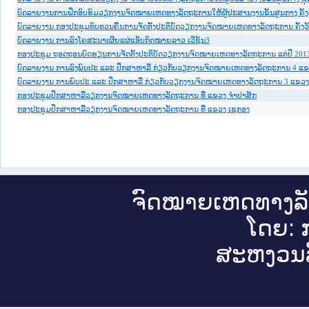
ບົດລາຍງານການຝຶກອົບຮົມວຽກງານຈົດໝາຍເຫດທາງລັດຖະການໃຫ້ຜູ້ປະສານງານຂັ້ນສູນກາງ ຄັ້ງວ
ບົດລາຍງານ ກອງປະຊຸມທົບທວນຄືນການຈັດຕັ້ງປະຕິບັດວຽກງານຈົດໝາຍເຫດທາງລັດຖະການ ຄັ້ງວັນ
ບົດລາຍງານ ການລົງໂຄສະນາເຜີຍແຜ່ແອັບກົດໝາຍລາວ ເວີຊັນ3
ກອງປະຊຸມ ຖອດຖອນບົດຮຽນການຈັດຕັ້ງປະຕິບັດວຽກງານຈົດໝາຍເຫດທາງລັດຖະການ ແຕ່ປີ 201
ບົດ​ລາຍ​ງານ ການ​ລົງ​ພົບ​ປະ ແລະ ປຶກ​ສາ​ຫາ​ລື ກ່ຽວ​ກັບ​ວຽກ​ງານ​ຈົດ​ໝາຍ​ເຫດ​ທາງ​ລັດ​ຖະ​ການ 4 ແ
ບົດ​ລາຍ​ງານ ການ​ພົບ​ປະ ແລະ ປຶກ​ສາ​ຫາ​ລື ກ່ຽວ​ກັບ​ວຽກ​ງານ​ຈົດ​ໝາຍ​ເຫດ​ທາງ​ລັດ​ຖະ​ການ 3 ແຂວ
ກອງປະຊຸມປຶກສາຫາລືວຽກງານຈົດໝາຍເຫດທາງລັດຖະການ ທີ່ ແຂວງ ຈຳປາສັກ
ກອງປະຊຸມປຶກສາຫາລືວຽກງານຈົດໝາຍເຫດທາງລັດຖະການ ທີ່ ແຂວງ ເຊກອງ
ຈົດ​ໝາຍ​ເຫດ​ທາງ​ລ
ໂດຍ: ກ
ສະ​ຫງວນ​ລ