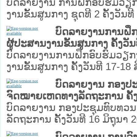
ບົດລາຍງານ ການຝຶກອົບຮົມວຽ
ງານຂັ້ນສູນກາງ ຊຸດທີ 2 ຄັ້ງວັນທີ
ບົດລາຍງານການຝຶ
ຜູ້ປະສານງານຂັ້ນສູນກາງ ຄັ້ງວັ
ບົດລາຍງານການຝຶກອົບຮົມວຽ
ງານຂັ້ນສູນກາງ ຄັ້ງວັນທີ 17-18 
ບົດລາຍງານ ກອງປະ
ຈົດໝາຍເຫດທາງລັດຖະການ ຄັ້ງວ
ບົດລາຍງານ ກອງປະຊຸມທົບທວນ
ລັດຖະການ ຄັ້ງວັນທີ 16 ມິຖຸນາ 2