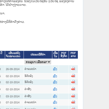
ິຕິກຳຂອງຕົນ ໄປລົງໃນ​ເວັບ​ໄຊ​ອື່ນ (ເວັບ​ໄຊ​ ຂອງອົງການ
ິກຳ ໄດ້ຢ່າງງ່າຍດາຍ.
ະນາ.
່ຮ່າງນິຕິກຳດັ່ງກ່າວ.
ເນື້ອ
PDF
PDF
ປີ
ເຜີຍແຜ່ລົງ
ປະເພດນິຕິກຳ
ອັງກິດ
ລາວ
ໃນ
ຈົດໝາຍເຫດ
ຄໍາແນະນໍາ
8
26-09-2014
ເບິ່ງ
ຂໍ້ຕົກລົງ
5
02-10-2014
ເບິ່ງ
ຂໍ້ຕົກລົງ
8
02-10-2014
ເບິ່ງ
ຄໍາສັ່ງ
9
02-10-2014
ເບິ່ງ
ຄໍາສັ່ງ
2
03-10-2014
ເບິ່ງ
ຄໍາແນະນໍາ
0
07-10-2014
ເບິ່ງ