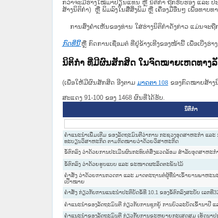
ກວ່າຈະມີຮ່າງໃໝ່ມາປ່ຽນແທນ ຫຼື ນິຕິກໍາ ຖືກຮັບຮອງ ແລະ ປະກ
ສ້າງນິຕິກຳ) ຫຼື ພິມລົງໃນສື່ສິ່ງພິມ ຫຼື ເຄື່ອງມືອື່ນໆ ເພ
ການສົ່ງຄໍາເຫັນຂອງທ່ານ ໃສ່ຮ່າງນິຕິກຳດັ່ງກ່າວ ແມ່ນຈະຖື
ກົດທີ່ນີ້
ຫຼື ກົດການເຊື່ອມຕໍ່ ທີ່ຢູ່ຂ້າງເທີງຂອງໜ້ານີ້ ເພື່ອເບ
ນິຕິກໍາ ທີ່ມີຜົນສັກສິດ ໃນຈົດໝາຍເຫດທາງ
(ເພື່ອໃຫ້ມີຜົນສັກສິດ ອີງຕາມ
ມາດ​ຕາ 108
ຂອງກົດໝາຍສ້າງນິຕ
ສະແດງ 91-100 ຂອງ 1468 ຜົນທີ່ໄດ້ຮັບ.
ນິຕິກໍາ
ຄຳແນະນຳເພີ່ມເຕີມ ຂອງລັດຖະມົນຕີວ່າການ ກະຊວງອຸດສາຫະກຳ ແລະ ກາ
ທະບຽນວິສາຫະກິດ ຕາມກົດໝາຍວ່າດ້ວຍວິສາຫະກິດ
ຂໍ້ຕົກລົງ ວ່າດ້ວຍການປະເມີນຜົນກະທົບຕໍ່ສິ່ງແວດລ້ອມ ສຳລັບອຸດສາຫະ
ຂໍ້ຕົກລົງ ວ່າດ້ວຍຮູບແບບ ແລະ ຂະໜາດຜະລິດຕະພັນໄມ້
ຄຳສັ່ງ ວ່າດ້ວຍການກວດກາ ແລະ ມາດຕະຖານຕໍ່ຜູ້ທີ່ນຳເຂົ້າຍານພາຫະນະທ
ເປົ້າໝາຍ
ຄຳສັ່ງ ກ່ຽວກັບການແນະນຳປະຕິບັດຂໍ້ທີ 10.1 ຂອງຂໍ້ຕົກລົງສະບັບ ເລກທີ
ຄໍາແນະນໍາຂອງລັດຖະມົນຕີ ກ່ຽວກັບການຊຸກຍູ້ ການບົວລະບັດເຂົ້ານາປ
ຄໍາແນະນໍາຂອງລັດຖະມົນຕີ ກ່ຽວກັັບການຂະຫຍາຍກະເສດສຸມ ເຮັດນາປູກເ