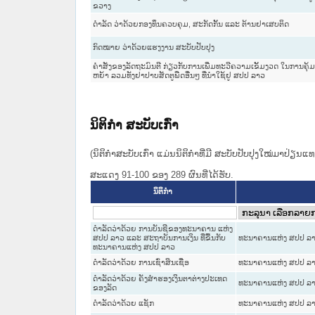
ຂວາງ
ດຳລັດ ວ່າດ້ວຍກອງທຶນຄວບຄຸມ, ສະກັດກັ້ນ ແລະ ຕ້ານຢາເສບຕິດ
ກົດ​ໝາຍ ວ່າ​ດ້ວຍ​ແຮງ​ງານ ສະ​ບັບ​ປັບ​ປຸງ
ຄໍາສັ່ງຂອງລັດຖະມົນຕີ ກ່ຽວກັບການເພີ່ມທະວີຄວາມເຂັ້ມງວດ ໃນການຄຸ
ຫຍ້າ ລວມທັງຢາປາບສັດຕູພືດອື່ນໆ ທີ່ນໍາໃຊ້ຢູ ສປປ ລາວ
ນິຕິກໍາ ສະບັບເກົ່າ
(ນິຕິກໍາສະບັບເກົ່າ ແມ່ນນິຕິກໍາທີ່ມີ ສະບັບປັບປຸງໃໝ່ມາປ່ຽນ
ສະແດງ 91-100 ຂອງ 289 ຜົນທີ່ໄດ້ຮັບ.
ນິຕິກໍາ
ດຳລັດວ່າດ້ວຍ ການບັນຊີຂອງທະນາຄານ ແຫ່ງ
ສປປ ລາວ ແລະ ສະຖາບັນການເງິນ ທີ່ຂື້ນກັບ
ທະນາຄານແຫ່ງ ສປປ ລ
ທະນາຄານແຫ່ງ ສປປ ລາວ
ດຳລັດວ່າດ້ວຍ ການເຊົ່າສິນເຊື່ອ
ທະນາຄານແຫ່ງ ສປປ ລ
ດຳລັດວ່າດ້ວຍ ຄັງສຳຮອງເງິນຕາຕ່າງປະເທດ
ທະນາຄານແຫ່ງ ສປປ ລ
ຂອງລັດ
ດຳລັດວ່າດ້ວຍ ແຊັກ
ທະນາຄານແຫ່ງ ສປປ ລ