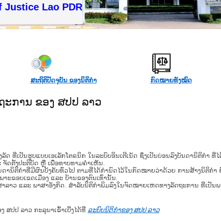
tice Lao PDR
ສະຖິຕິປັດຈຸບັນ ຂອງນິຕິກໍາ
ກົດໝາຍທັງໝົດ
ັດຖະການ ຂອງ ສປປ ລາວ
​ຮູບ​ແບບ​ເອ​ເລັກ​ໂຕ​ຣ​ນິກ ໃນ​ລະ​ບົບ​ອິນ​ເຕີ​ເນັດ ຊຶ່ງ​ເປັນ​ບ່ອນ​ລົງ​ບັນ​ດາ​ນິ​ຕິ​ກຳ ທີ
ະ ຈັດ​ຕັ້ງ​ປະ​ຕິ​ບັດ ຫຼື ເພື່ອທາບທາມຄໍາເຫັນ.
ິ​ຕິ​ກຳ​ທີ່​ມີ​ຜົນ​ບັງ​ຄັບ​ທົ່ວ​ໄປ ຕາມ​ທີ່​ໄດ້​ກຳ​ນົດ​ໄວ້​ໃນ​ກົດ​ໝາຍ​ວ່າ​ດ້ວຍ​ ການ​ສ້າງ​ນິ​ຕິ​ກຳ ຍົ
ສະ​ເພາະ​ຂອບ​ເຂດ​ເມືອງ ແລະ ບ້ານ​ຂອງ​ຕົນ​ເທົ່າ​ນັ້ນ.
າສາລາວ ແລະ ພາສາອັງກິດ. ສໍາລັບນິຕິກຳພິມລົງໃນຈົດໝາຍເຫດທາງລັດຖະການ ທີ່ເປັນ
ອງ ສປປ ລາວ ກະລຸນາເຂົ້າເບີ່ງໄດ້ທີ່
ລະບົບນິຕິກຳຂອງ ສປປ ລາວ