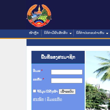
ໜ້າຫຼັກ
ນິຕິກໍາມີຜົນສັກສິດ
ນິຕິກໍາປະກອບຄໍາເຫັນ
ພື້ນທີ່ຂອງສະມາຊິກ
ອີເມລ
*
ລະຫັດ
*
ຈື່ຂໍ້ມູນໄວ້ຄັ້ງໜ້າ
ສະໝັກ
|
ລືມລະຫັດ