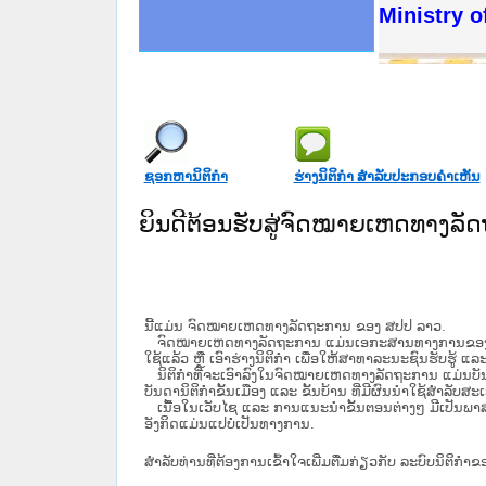
ດໝາຍເຫດທາງລັດຖະການໃຫ້ຜູ້ປະສານງານ
ນການຈັດຕັ້ງປະຕິບັດວຽກງານຈົດໝາຍເຫດ
ສານງານວຽກງານຈົດໝາຍເຫດທາງລັດຖະການ
ສານງານວຽກງານຈົດໝາຍເຫດທາງລັດຖະການ
ດໝາຍລາວ ແລະ ເວັບໄຊຈົດໝາຍເຫດທາງ
ດໝາຍລາວ ແລະ ເວັບໄຊຈົດໝາຍເຫດທາງ
ກງານຈົດໝາຍເຫດທາງລັດຖະການ ໃຫ້ຜູ້
ກງານຈົດໝາຍເຫດທາງລັດຖະການ ໃຫ້ຜູ້
Ministry of Jus
ທີ່ ວິທະຍາຄານສັນຕິບານປະຊາຊົນ
ທີ່ ວິທະຍາຄານຕຳຫຼວດປະຊາຊົນ
ານສະພາປະຊາຊົນ ພາກເໜືອ
ງານສະພາປະຊາຊົນ ພາກກາງ
ຂັ້ນແຂວງພາກເໜືອ
ສຳລັບ ພາກກາງ
ທາງລັດຖະການ
ສຳລັບ ພາກໃຕ້
ຊອກຫານິຕິກໍາ
ຮ່າງນິຕິກໍາ ສໍາລັບປະກອບຄໍາເຫັນ
ຍິນດີຕ້ອນຮັບສູ່ຈົດໝາຍເຫດທາງລ
ນີ້ແມ່ນ ຈົດໝາຍເຫດທາງລັດຖະການ ຂອງ ສປປ ລາວ.
ຈົດໝາຍເຫດທາງລັດຖະການ ແມ່ນ​ເອ​ກະ​ສານ​ທາງ​ການ​ຂອງ​ລັດ ທີ່​ເປັນ
ໃຊ້ແລ້ວ ຫຼື ເອົາຮ່າງນິຕິກໍາ ເພື່ອໃຫ້​ສາ​ທາ​ລະ​ນະ​ຊົນ​ຮັບ​ຮູ້ ແລ
ນິ​ຕິ​ກຳ​ທີ່​ຈະ​ເອົາ​ລົງ​ໃນ​ຈົດ​ໝາຍ​ເຫດ​ທາງ​ລັດ​ຖະ​ການ ​ແມ່ນ​ບັນ​ດາ​ນ
ບັນ​ດານິ​ຕິ​ກຳ​ຂັ້ນ​ເມືອງ ແລະ ຂັ້ນ​ບ້ານ ​ທີ່​ມີ​ຜົນ​ນຳ​ໃຊ້​ສຳ​ລັບ​
ເນື້ອໃນ​ເວັບ​ໄຊ​ ແລະ ການແນະນໍາຂັ້ນຕອນຕ່າງໆ ມີເປັນພ
ອັງກິດແມ່ນແປບໍ່ເປັນທາງການ.
ສໍາລັບທ່ານທີ່ຕ້ອງການເຂົ້າໃຈເພີ່ມຕື່ມກ່ຽວກັບ ລະບົບນິຕິກຳຂ