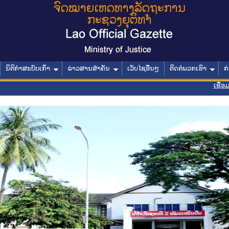
ນິຕິກໍາສະບັບເກົ່າ
ຂ່າວສານສໍາຄັນ
ເວັບໄຊອື່ນໆ
ຕິດຕໍ່ພວກເຮົາ
ກ
ເຊື່