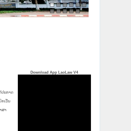
Download App LaoLaw V4
່ໄດ້ປະກາດ
ກ​ເວັ້ນ​
ພາສາ