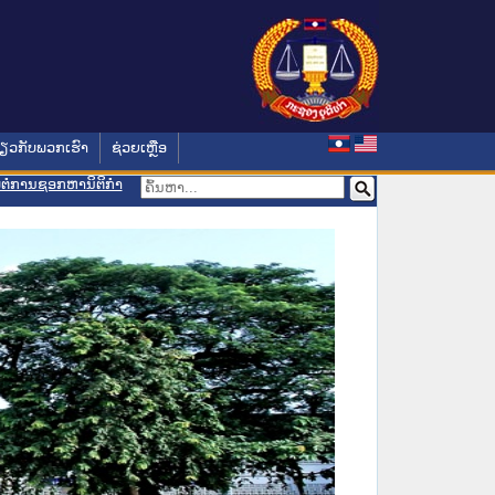
່ຽວກັບພວກເຮົາ
ຊ່ວຍເຫຼືອ
ອມຕໍ່ການຊອກຫານິຕິກຳ