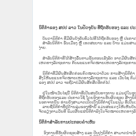
ນິຕິກຳຂອງ ສປປ ລາວ ໃນປັດຈຸບັນ ທີ່ຖືກ​ຮັບ​ຮອງ ແລະ ປ
ບັນດານິຕິກໍາ ທີ່ມີຜົນບັງຄັບທົ່ວໄປທີ່ໄດ້ຖືກ​ຮັບ​ຮອງ ຫຼື ປ
ສຳລັບນິ​ຕິ​ກຳ ຂັ້ນເມືອງ ຫຼື ເທດ​ສະ​ບານ ແລະ ບ້ານ ແມ່ນສາມ
ງ່າຍ.
ສໍາລັບນິຕິກໍາທີ່ໄດ້ສ້າງຂຶ້ນຕາມຂັ້ນຕອນເລັ່ງລັດ ອາດມີຜົນສ
ເຫດທາງລັດຖະການ ກັບ​ພະແນກຈົດ​ໝາຍ​ເຫດ​ທາງ​ລັດ​ຖະ​ການ​ 
ນິ​ຕິ​ກຳ​ທີ່​ມີ​ຜົນ​ສັກ​ສິດ​ກ່ອນ​ກົດ​ໝາຍ​ວ່າ​ດ້ວຍ​ ການ​ສ້າງ​ນ
ສົ່ງໃຫ້​ພະແນກຈົດ​ໝາຍ​ເຫດ​ທາງ​ລັດ​ຖະ​ການ ແລະ ເວັບໄຊ​ ກົມໂ
ຂອງ ສປ​ປ ລາວ ​ຈະຖື​ວ່າບໍ່​ມີ​ຜົນ​ສັກ​ສິດ​ອີກ​ຕໍ່​ໄປ.
ຢູ່ໃນໜ້າ​ເວັບ​ໄຊ​ນີ້ ນິຕິກຳທີ່ເປັນສະບັບທາງການ ແມ່ນຢູ່ໃນຮ
ທີ່ຖືກຮັບຮອງແລະ ປະກາດໃຊ້ ໂດຍອົງການຮັບຜິດຊອບ ສ້າງນິຕິກ
ນອກຈາກນັ້ນ ທ່ານຍັງສາມາດເປີດເບິ່ງນິຕິກຳຢູ່ໃນແຟ້ມ ທີ່ເປັນເອ
ລາຍຊື່ນິຕິກຳທີ່ຢູ່ດ້ານລຸ່ມຂອງໜ້ານີ້ ແມ່ນສະແດງໃຫ້ເຫັນບັ
ຈັດລຽງຕາມວັນທີ ພິມເຜີຍແຜ່ນິຕິກຳລົງໃນຈົດໝາຍເຫດທາງລັດຖະການ
ນິຕິກຳສຳລັບການປະກອບຄຳເຫັນ
ອົງການທີ່ຮັບຜິດຊອບສ້າງ ແລະ ປັບປຸງນິຕິກຳ ສາມາດນຳເອົາ