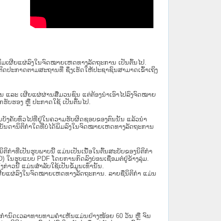
ນໄດ້ພິມເຜີຍແຜ່ລົງໃນຈົດໝາຍເຫດທາງລັດຖະການ ເປັນ​ຕົ້ນ​ໄປ.
ຫຼື ຕິດປະກາດຕາມສະຖານທີ່ ຊຶ່ງເຮັດໃຫ້ປະຊາຊົນສາມາດເຂົ້າເຖິງ
ນັ້ນ ແລະ ເຜີຍແຜ່ຜ່ານສື່ມວນຊົນ ແຕ່ຕ້ອງນໍາເອົາໄປລົງຈົດໝາຍ
ັບຮອງ ຫຼື ປະກາດໃຊ້ ເປັນຕົ້ນໄປ.
ີ່ມີຜົນບັງຄັບທົ່ວໄປທີ່ຢູ່ໃນຄວາມຮັບຜິດຊອບຂອງຕົນນັ້ນ ແລ້ວນໍາ
​ກຳ​ໃດ​ທີ່ບໍ່​ໄດ້​ພິມ​ລົງ​ໃນ​ຈົດ​ໝາຍ​ເຫດ​ທາງ​ລັດ​ຖະ​ການ
ິກໍາທີ່ເປັນຮູບພາບນີ້ ແມ່ນເປັນເນື້ອໃນຕົ້ນສະບັບຂອງນິຕິກໍາ
 ໃນຮູບແບບ PDF ໂດຍການກົດລົງບ່ອນເຊື່ອມຕໍ່ຢູ່ຂ້າງລຸ່ມ.
າວນີ້ ແມ່ນສຳລັບໃຊ້ເປັນຂໍ້ມູນເທົ່ານັ້ນ.
ພິມເຜີຍແຜ່ລົງໃນຈົດໝາຍເຫດທາງລັດຖະການ. ລາຍຊື່ນິຕິກຳ ແມ່ນ
ໍານົດເວລາທາບທາມຄໍາເຫັນແມ່ນຢ່າງໜ້ອຍ 60 ວັນ ຫຼື ຈົນ