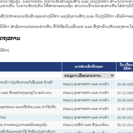
າດໃຊ້ແລ້ວ. ນອກຈາກນັ້ນ ອົງການຮັບຜິດຊອບສ້າງ ແລະ ປັບປຸງນິຕິກໍາ ສາມາດນຳເອົາຮ່າງນ
ື່ອທາບທາມຄໍາເຫັນ ໃນການຮັບປະກັນໃຫ້ສາທາລະນະຊົນ ສາມາດເຂົ້າປະກອບຄໍາເຫັນໃສ່ຮ່າງນິຕ
ກສົ່ງໄປຫາຄະນະຮັບຜິດຊອບຮ່າງນິຕິກຳ ຂອງອົງການສ້າງ ແລະ ປັບປຸງນິຕິກຳ ເພື່ອພິຈາລ
ີ່ງຮ່າງນິຕິກໍາ ສໍາລັບການປະກອບຄຳເຫັນ ທີ່ໄດ້ຖືກພີມເຜີຍແຜ່ ແລະ ສົ່ງຄຳຄິດເຫັນຂອງທ່ານໃສ
ລັດຖະການ
ິກໍາ)
ວັນ-ເດືອນ-
ພາກສ່ວນຮັບຜິດຊອບ
ນິຕິກໍາ
ນຄ້າ ກ່ຽວກັບການແຈ້ງຂຶ້ນແລະ ດັດແກ້
ກະຊວງ ອຸດສາຫະກຳ ແລະ ການຄ້າ
25-06-200
ກຳ ແລະ ຫັດຖະກຳປຸງແຕ່ງຢູ່ໃນ ສປປ ລາວ
ກະຊວງ ອຸດສາຫະກຳ ແລະ ການຄ້າ
07-12-200
ກະຊວງ ອຸດສາຫະກຳ ແລະ ການຄ້າ
28-08-200
ຸກປະເພດ ແບບບໍ່ຖືກຕ້ອງ ແລະ ນຳໃຊ້ບໍ່ຖືກ
ກະຊວງ ອຸດສາຫະກຳ ແລະ ການຄ້າ
11-05-200
32/ນຍ
ກະຊວງ ອຸດສາຫະກຳ ແລະ ການຄ້າ
26-09-201
ີ ແລະ ການກະກຽມການຜະລິດລະດູແລ້ງ
ກະຊວງ ກະສິກຳ ແລະ ສິ່ງແວດລ້ອມ
05-10-201
ຂົ້າດ້ວຍການນໍາໃຊ້ ກ້າກີບດຽວຢ່າງກ້ວາງ