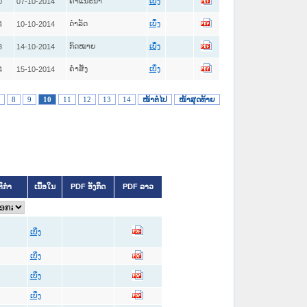
ຄໍາແນະນໍາ
0
07-10-2014
ເບິ່ງ
ດໍາລັດ
4
10-10-2014
ເບິ່ງ
ກົດໝາຍ
3
14-10-2014
ເບິ່ງ
ຄໍາສັ່ງ
4
15-10-2014
ເບິ່ງ
8
9
10
11
12
13
14
ໜ້າຕໍ່ໄປ
ໜ້າສຸດທ້າຍ
ຕິກຳ
ເນື້ອໃນ
PDF ອັງກິດ
PDF ລາວ
ເບິ່ງ
ເບິ່ງ
ເບິ່ງ
ເບິ່ງ