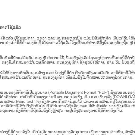
ະກາດໃຊ້ແລ້ວ
ະກາດໃຊ້ແລ້ວ ຢູ່ຂັ້ນ​ສູນ​ກາງ, ແຂວງ ແລະ ນະຄອນຫຼວງນັ້ນ ແມ່ນມີຜົນສັກສິດ ນັບ​ແຕ່​ວັ
າດນຳເອົານິຕິກຳຂອງຕົນທີ່ໄດ້ປະກາດໃຊ້ແລ້ວ ລົງ​ເຜີຍແຜ່​ຜ່ານ​ສື່ສິ່ງພິມຂອງທ້ອງຖິ່ນ 
ັກສິດທັນທີນັບແຕ່ວັນຮັບ ຮອງ ຫຼື ປະກາດໃຊ້ ພ້ອມທັງລົງເວັບໄຊຂອງອົງການທີ່ອອກນິຕິກໍາ
ຂອງກົມໂຄສະນາເຜີຍແຜ່ກົດໝາຍ ກະຊວງຍຸຕິທໍາ ຊ້າສຸດບໍ່ໃຫ້ກາຍ ສາມ ວັນ ນັບແຕ່ຖືກຮ
ິ​ຕິ​ກຳ ຂໍໃຫ້ອົງ​ການ​ຮັບ​ຜິດ​ຊອບ​ສ້າງ ແລະ ປັບ​ປຸງນິ​ຕິ​ກຳ ຮີບຮ້ອນສັງລວມຄືນບັນດານິຕິກໍາທ
ຄສະນາເຜີຍແຜ່ກົດໝາຍ ກະຊວງຍຸຕິທໍາ ເພື່ອພິມລົງໃນຈົດໝາຍເຫດທາງລັດຖະການ. ບັນ​ດາ​ນິ​ຕິ
ູບແບບຂອງນິຕິກໍາທີ່ເປັນຮູບພາບ (Portable Document Format “PDF”) ຊຶ່ງຮູບແບບຂອງນິຕ
ຳດັ່ງກ່າວ. ສະບັບທີ່ເປັນທາງການນີ້ ສາມາດເປີດເບິ່ງ, ພິມ ແລະ ບັນຈຸລົງ (DOWNLOAD)
ກະສານ (word text file) ຊຶ່ງສາມາດຄົ້ນຫາຂໍ້ມູນໄດ້ ແຕ່ວ່າເອກະສານທີ່ຢູ່ໃນຮູບແບບດັ່ງກ່
ນດານິຕິກຳທີ່ມີຜົນບັງຄັບທົ່ວໄປ ທີ່ໄດ້ປະກາດໃຊ້ແລ້ວ ແລະ ມີຜົນສັກສິດ ພາຍຫຼັງໄດ້
 ຊຶ່ງນິຕິກຳທີ່ຖືກພິມລົງຄັ້ງຫຼ້າສຸດ ຈະຢູ່ເທິງສຸດຂອງລາຍຊື່ນິຕິກໍາດັ່ງກ່າວ.
ຮ່າງນິຕິກຳມາລົງໃນ​ເວັບ​ໄຊຈົດໝາຍເຫດທາງລັດຖະການ ເພື່ອທາບທາມຄຳເຫັນ, ສໍາລັບກ