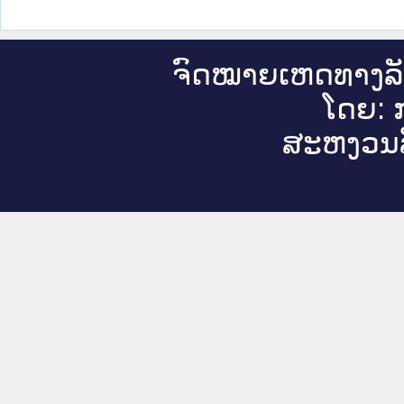
ຈົດ​ໝາຍ​ເຫດ​ທາງ​ລ
ໂດຍ: ກ
ສະ​ຫງວນ​ລ