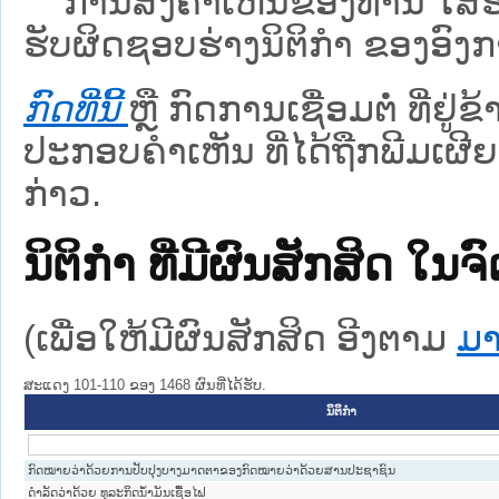
ການສົ່ງຄໍາເຫັນຂອງທ່ານ ໃສ່ຮ່
ຮັບຜິດຊອບຮ່າງນິຕິກຳ ຂອງອົງກາ
ກົດທີ່ນີ້
ຫຼື ກົດການເຊື່ອມຕໍ່ ທີ່ຢູ່
ປະກອບຄຳເຫັນ ທີ່ໄດ້ຖືກພີມເຜີຍ
ກ່າວ.
ນິຕິກໍາ ທີ່ມີຜົນສັກສິດ
(ເພື່ອໃຫ້ມີຜົນສັກສິດ ອີງຕາມ
ມາ
ສະແດງ 101-110 ຂອງ 1468 ຜົນທີ່ໄດ້ຮັບ.
ນິຕິກໍາ
ກົດໝາຍວ່າດ້ວຍການປັບປຸງບາງມາດຕາຂອງກົດໝາຍວ່າດ້ວຍສານປະຊາຊົນ
ດຳລັດວ່າດ້ວຍ ທຸລະກິດນ້ຳມັນເຊື້ອໄຟ