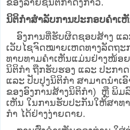
ຂອງລາຍຊື່ນິຕິກໍາດັ່ງກ່າວ.
ນິຕິກຳສຳລັບການປະກອບຄຳເຫ
ອົງການທີ່ຮັບຜິດຊອບສ້າງ ແລະ 
ເວັບ​ໄຊຈົດໝາຍເຫດທາງລັດຖະກາ
ທາບທາມຄໍາເຫັນແມ່ນຢ່າງໜ້ອຍ 6
ນິຕິກໍາ ຖືກຮັບຮອງ ແລະ ປະກາດ
ແລະ ປັບປຸງນິຕິກໍາ ສາມາດນຳເອົາຮ
ຂອງອົງການສ້າງນິຕິກຳ) ຫຼື ພິມລົງ
ເຫັນ ໃນການຮັບປະກັນໃຫ້ສາທາລ
ກຳ ໄດ້ຢ່າງງ່າຍດາຍ.