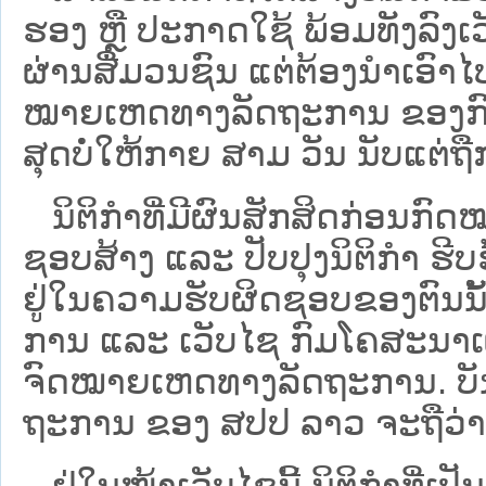
ຮອງ ຫຼື ປະກາດໃຊ້ ພ້ອມທັງລົງເ
ຜ່ານສື່ມວນຊົນ ແຕ່ຕ້ອງນໍາເອ
ໝາຍ​ເຫດ​ທາງ​ລັດ​ຖະ​ການ​ ຂອ
ສຸດບໍ່ໃຫ້ກາຍ ສາມ ວັນ ນັບແຕ່ຖື
ນິ​ຕິ​ກຳ​ທີ່​ມີ​ຜົນ​ສັກ​ສິດ​ກ່ອນ​ກົດ
ຊອບ​ສ້າງ ແລະ ປັບ​ປຸງນິ​ຕິ​ກຳ ຮີ
ຢູ່ໃນຄວາມຮັບຜິດຊອບຂອງຕົນນັ້ນ
ການ ແລະ ເວັບໄຊ​ ກົມໂຄສະນາເຜ
ຈົດໝາຍເຫດທາງລັດຖະການ. ບັນ​ດາ​ນິ​
ຖະ​ການ ຂອງ ສປ​ປ ລາວ ​ຈະຖື​ວ່າບໍ່​ມີ
ຢູ່ໃນໜ້າ​ເວັບ​ໄຊ​ນີ້ ນິຕິກຳທີ່