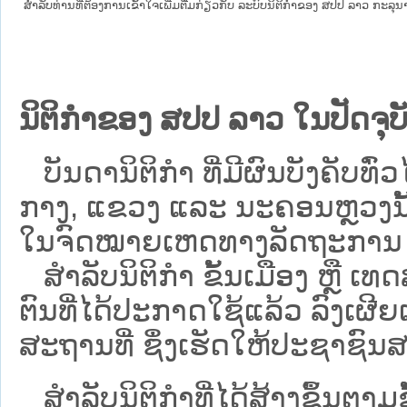
ສໍາລັບທ່ານທີ່ຕ້ອງການເຂົ້າໃຈເພີ່ມຕື່ມກ່ຽວກັບ ລະບົບນິຕິກຳຂອງ ສປປ ລາວ ກະລຸນາເຂົ
ນິຕິກຳຂອງ ສປປ ລາວ ໃນປັດຈຸບັ
ບັນດານິຕິກໍາ ທີ່ມີຜົນບັງຄັບທົ່ວໄ
ກາງ, ແຂວງ ແລະ ນະຄອນຫຼວງນັ້ນ 
ໃນຈົດໝາຍເຫດທາງລັດຖະການ ເປັ
ສຳລັບນິ​ຕິ​ກຳ ຂັ້ນເມືອງ ຫຼື 
ຕົນທີ່ໄດ້ປະກາດໃຊ້ແລ້ວ ລົງ​ເຜີຍ
ສະຖານທີ່ ຊຶ່ງເຮັດໃຫ້ປະຊາຊົນສາ
ສໍາລັບນິຕິກໍາທີ່ໄດ້ສ້າງຂຶ້ນຕາມ