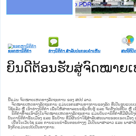
ງລັດຖະການໃຫ້ຜູ້ປະສານງານ
້ງປະຕິບັດວຽກງານຈົດໝາຍເຫດ
ງານຈົດໝາຍເຫດທາງລັດຖະການ
ງານຈົດໝາຍເຫດທາງລັດຖະການ
ລະ ເວັບໄຊຈົດໝາຍເຫດທາງ
ລະ ເວັບໄຊຈົດໝາຍເຫດທາງ
ຍເຫດທາງລັດຖະການ ໃຫ້ຜູ້
ຍເຫດທາງລັດຖະການ ໃຫ້ຜູ້
tice Lao PDR
ຄານສັນຕິບານປະຊາຊົນ
າຄານຕຳຫຼວດປະຊາຊົນ
ຊາຊົນ ພາກເໜືອ
ຊາຊົນ ພາກກາງ
ພາກເໜືອ
າກກາງ
ຖະການ
າກໃຕ້
ຊອກຫານິຕິກໍາ
ຮ່າງນິຕິກໍາ ສໍາລັບປະກອບຄໍາເຫັນ
ສະຖິຕິປັດ
ຍິນດີຕ້ອນຮັບສູ່ຈົດໝ
ນີ້ແມ່ນ ຈົດໝາຍເຫດທາງລັດຖະການ ຂອງ ສປປ ລາວ.
ຈົດໝາຍເຫດທາງລັດຖະການ ແມ່ນ​ເອ​ກະ​ສານ​ທາງ​ການ​ຂອງ​ລັດ ທີ່​ເປັນ​ຮູບ​ແບບ​ເອ​ເລັກ​ໂຕ​
ໃຊ້ແລ້ວ ຫຼື ເອົາຮ່າງນິຕິກໍາ ເພື່ອໃຫ້​ສາ​ທາ​ລະ​ນະ​ຊົນ​ຮັບ​ຮູ້ ແລະ ຈັດ​ຕັ້ງ​ປະ​ຕິ​ບັດ ຫ
ນິ​ຕິ​ກຳ​ທີ່​ຈະ​ເອົາ​ລົງ​ໃນ​ຈົດ​ໝາຍ​ເຫດ​ທາງ​ລັດ​ຖະ​ການ ​ແມ່ນ​ບັນ​ດາ​ນິ​ຕິ​ກຳ​ທີ່​ມີ​ຜົນ​ບັງ​
ບັນ​ດານິ​ຕິ​ກຳ​ຂັ້ນ​ເມືອງ ແລະ ຂັ້ນ​ບ້ານ ​ທີ່​ມີ​ຜົນ​ນຳ​ໃຊ້​ສຳ​ລັບ​ສະ​ເພາະ​ຂອບ​ເຂດ​ເມືອງ 
ເນື້ອໃນ​ເວັບ​ໄຊ​ ແລະ ການແນະນໍາຂັ້ນຕອນຕ່າງໆ ມີເປັນພາສາລາວ ແລະ ພາສາອັ
ອັງກິດແມ່ນແປບໍ່ເປັນທາງການ.