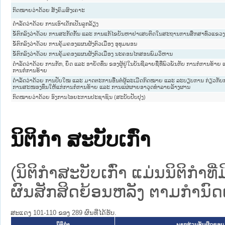
ກົດໝາຍວ່າດ້ວຍ ສັງຄົມສົງເຄາະ
ດຳລັດວ່າດ້ວຍ ການເອົາເດັກເປັນລູກລ້ຽງ
ຂໍ້ຕົກລົງວ່າດ້ວຍ ການສະກັດກັ້ນ ແລະ ການແກ້ໄຂບັນຫາຢາເສບຕິດໃນສະຖານການສຶກສາທົ່ວແຂ
ຂໍ້ຕົກລົງວ່າດ້ວຍ ການຄຸ້ມຄອງແຜນຜັງຕົວເມືອງ ອຸທຸມພອນ
ຂໍ້ຕົກລົງວ່າດ້ວຍ ການຄຸ້ມຄອງແຜນຜັງຕົວເມືອງ ນະຄອນໄກສອນພົມວິຫານ
ດຳລັດວ່າດ້ວຍ ການກັກ, ຍຶດ ແລະ ອາຍັດທຶນ ຂອງຜູ້ຢູ່ໃນບັນຊີລາຍຊື່ທີ່ພົວພັນກັບ ການກໍ່ການຮ້
ການກໍ່ການຮ້າຍ
ດຳລັດວ່າດ້ວຍ ການປັບໃໝ ແລະ ມາດຕະການອື່ນຕໍ່ຜູ້ລະເມີດກົດໝາຍ ແລະ ລະບຽບການ ກ່ຽວກັ
ການສະໜອງທຶນໃຫ້ແກ່ການກໍ່ການຮ້າຍ ແລະ ການແຜ່ຜາຍອາວຸດທຳລາຍລ້າງຜານ
ກົດໝາຍວ່າດ້ວຍ ອົງການໄອຍະການປະຊາຊົນ (ສະບັບປັບປຸງ)
ນິຕິກໍາ ສະບັບເກົ່າ
(ນິຕິກໍາສະບັບເກົ່າ ແມ່ນນິຕິກໍາ
ຜົນສັກສິດຍ້ອນຫລັງ ຕາມກໍານົດເວ
ສະແດງ 101-110 ຂອງ 289 ຜົນທີ່ໄດ້ຮັບ.
ນິຕິກໍາ
ພາກສ່ວນຮັບຜິດຊອບ