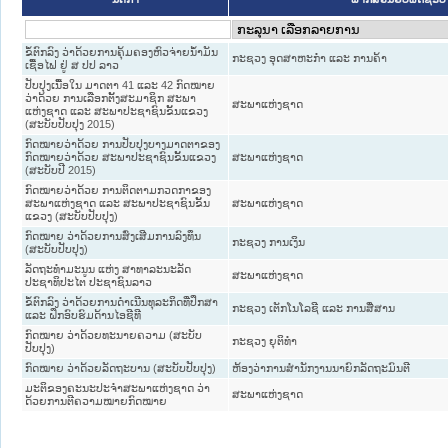
ຂໍ້ຕົກລົງ ວ່າດ້ວຍການຄຸ້ມຄອງຫົວຈ່າຍນ້ຳມັນ
ກະຊວງ ອຸດສາຫະກຳ ແລະ ການຄ້າ
ເຊື້ອໄຟ ຢູ່ ສ ປປ ລາວ
ປັບປຸງເນື້ອໃນ ມາດຕາ 41 ແລະ 42 ກົດໝາຍ
ວ່າດ້ວຍ ການເລືອກຕັ້ງສະມາຊິກ ສະພາ
ສະພາແຫ່ງຊາດ
ແຫ່ງຊາດ ແລະ ສະພາປະຊາຊົນຂັ້ນແຂວງ
(ສະບັບປັບປຸງ 2015)
ກົດໝາຍວ່າດ້ວຍ ການປັບປຸງບາງມາດຕາຂອງ
ກົດໝາຍວ່າດ້ວຍ ສະພາປະຊາຊົນຂັ້ນແຂວງ
ສະພາແຫ່ງຊາດ
(ສະບັບປີ 2015)
ກົດໝາຍວ່າດ້ວຍ ການຕິດຕາມກວດກາຂອງ
ສະພາແຫ່ງຊາດ ແລະ ສະພາປະຊາຊົນຂັ້ນ
ສະພາແຫ່ງຊາດ
ແຂວງ (ສະບັບປັບປຸງ)
ກົດໝາຍ ວ່າດ້ວຍການສົ່ງເສີມການລົງທຶນ
ກະຊວງ ການເງິນ
(ສະບັບປັບປຸງ)
ລັດຖະທຳມະນູນ ແຫ່ງ ສາທາລະນະລັດ
ສະພາແຫ່ງຊາດ
ປະຊາທິປະໄຕ ປະຊາຊົນລາວ
ຂໍ້ຕົກລົງ ວ່າດ້ວຍການດຳເນີນທຸລະກິດທີ່ປຶກສາ
ກະຊວງ ເຕັກໂນໂລຊີ ແລະ ການສື່ສານ
ແລະ ຝຶກອົບຮົມດ້ານໄອຊີທີ
ກົດໝາຍ ວ່າດ້ວຍທະນາຍຄວາມ (ສະບັບ
ກະຊວງ ຍຸຕິທໍາ
ປັບປຸງ)
ກົດໝາຍ ວ່າດ້ວຍລັດຖະບານ (ສະບັບປັບປຸງ)
ຫ້ອງວ່າການສຳນັກງານນາຍົກລັດຖະມົນຕີ
ມະຕິຂອງຄະນະປະຈຳສະພາແຫ່ງຊາດ ວ່າ
ສະພາແຫ່ງຊາດ
ດ້ວຍການຕີຄວາມໝາຍກົດໝາຍ