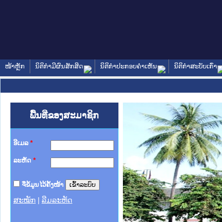
ໜ້າຫຼັກ
ນິຕິກໍາມີຜົນສັກສິດ
ນິຕິກໍາປະກອບຄໍາເຫັນ
ນິຕິກໍາສະບັບເກົ່າ
ພື້ນທີ່ຂອງສະມາຊິກ
ອີເມລ
*
ລະຫັດ
*
ຈື່ຂໍ້ມູນໄວ້ຄັ້ງໜ້າ
ສະໝັກ
|
ລືມລະຫັດ