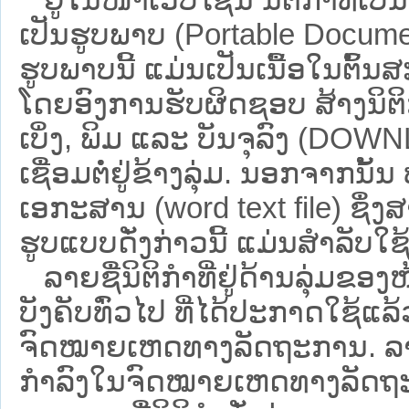
ເປັນຮູບພາບ (Portable Documen
ຮູບພາບນີ້ ແມ່ນເປັນເນື້ອໃນຕົ້
ໂດຍອົງການຮັບຜິດຊອບ ສ້າງນິຕິກ
ເບິ່ງ, ພິມ ແລະ ບັນຈຸລົງ (D
ເຊື່ອມຕໍ່ຢູ່ຂ້າງລຸ່ມ. ນອກຈາກນັ້
ເອກະສານ (word text file) ຊຶ່ງ
ຮູບແບບດັ່ງກ່າວນີ້ ແມ່ນສຳລັບໃຊ້ເປ
ລາຍຊື່ນິຕິກຳທີ່ຢູ່ດ້ານລຸ່ມຂອງ
ບັງຄັບທົ່ວໄປ ທີ່ໄດ້ປະກາດໃຊ້ແລ
ຈົດໝາຍເຫດທາງລັດຖະການ. ລາຍຊ
ກຳລົງໃນຈົດໝາຍເຫດທາງລັດຖະການ ຊ