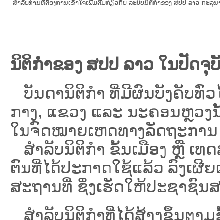
ສໍາລັບທ່ານທີ່ຕ້ອງການເຂົ້າໃຈເພີ່ມຕື່ມກ່ຽວກັບ ລະບົບນິຕິກຳຂອງ ສປປ ລາວ ກະລຸນາເຂົ
ນິຕິກຳຂອງ ສປປ ລາວ ໃນປັດຈຸບັ
ບັນດານິຕິກໍາ ທີ່ມີຜົນບັງຄັບທົ່ວໄ
ກາງ, ແຂວງ ແລະ ນະຄອນຫຼວງນັ້ນ 
ໃນຈົດໝາຍເຫດທາງລັດຖະການ ເປັ
ສຳລັບນິ​ຕິ​ກຳ ຂັ້ນເມືອງ ຫຼື 
ຕົນທີ່ໄດ້ປະກາດໃຊ້ແລ້ວ ລົງ​ເຜີຍ
ສະຖານທີ່ ຊຶ່ງເຮັດໃຫ້ປະຊາຊົນສາ
ສໍາລັບນິຕິກໍາທີ່ໄດ້ສ້າງຂຶ້ນຕາມ