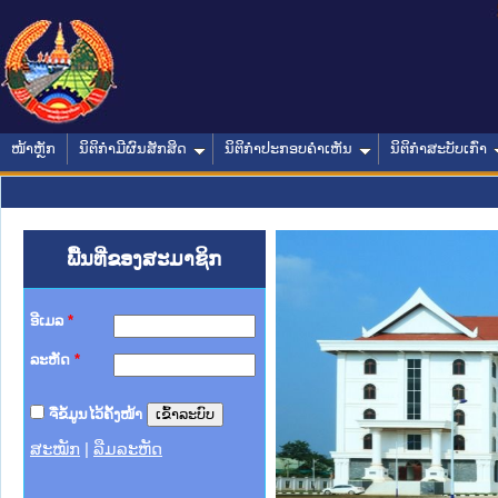
ໜ້າຫຼັກ
ນິຕິກໍາມີຜົນສັກສິດ
ນິຕິກໍາປະກອບຄໍາເຫັນ
ນິຕິກໍາສະບັບເກົ່າ
ພື້ນທີ່ຂອງສະມາຊິກ
ອີເມລ
*
ລະຫັດ
*
ຈື່ຂໍ້ມູນໄວ້ຄັ້ງໜ້າ
ສະໝັກ
|
ລືມລະຫັດ