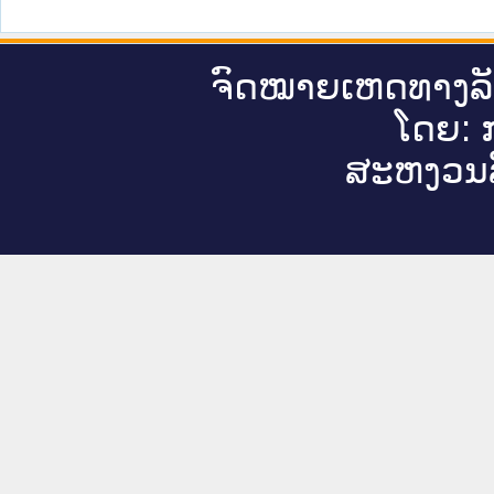
ຈົດ​ໝາຍ​ເຫດ​ທາງ​ລ
ໂດຍ: ກ
ສະ​ຫງວນ​ລ