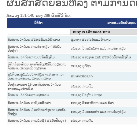
ຜົນສັກສິດຍ້ອນຫລັງ ຕາມກໍານົດເວ
ສະແດງ 131-140 ຂອງ 289 ຜົນທີ່ໄດ້ຮັບ.
ນິຕິກໍາ
ພາກສ່ວນຮັບຜິດຊອບ
ກົດໝາຍວ່າດ້ວຍ ສະຫະພັນແມ່ຍິງລາວ
ສູນກາງ ສະຫະພັນແມ່ຍິງລາວ
ກົດໝາຍວ່າດ້ວຍ ການທ່ອງທ່ຽວ ( ສະບັບ
ກະຊວງ ວັດທະນະທຳ ແລະ ການທ່ອງທ່ຽວ
ປັບປຸງ )
ກົດໝາຍ ວ່າດ້ວຍການປະກັນສັງຄົມ
ກະຊວງ ແຮງງານ ແລະ ສະຫວັດດີການສັງຄົມ
ຂໍ້​ຕົກ​ລົງວ່າ​ດ້ວຍ ການຈັດຕັ້ງປະຕິບັດວຽກງານ
ກະຊວງ ຍຸຕິທໍາ
ຈົດໝາຍເຫດທາງລັດຖະການ
ມະຕິຂອງຄະນະປະຈຳສະພາແຫ່ງຊາດ ວ່າ
ສະພາແຫ່ງຊາດ
ດ້ວຍການຕີຄວາມໝາຍກົດໝາຍ
ປັບປຸງ ມາດຕາ 19 ຂອງກົດໝາຍວ່າດ້ວຍ
ກະຊວງ ການເງິນ
ອາກອນມູນຄ່າເພີ່ມ
ກົດໝາຍ ວ່າດ້ວຍສານທະຫານ
ກະຊວງ ປ້ອງກັນປະເທດ
ກົດໝາຍວ່າດ້ວຍ ອາຊີວະສຶກສາ
ກະຊວງ ສຶກສາທິການ ແລະ ກິລາ
ກົດໝາຍວ່າດ້ວຍ ມໍຣະດົກແຫ່ງຊາດ (ສະບັບ
ກະຊວງ ວັດທະນະທຳ ແລະ ການທ່ອງທ່ຽວ
ປັບປຸງ)
ກົດໝາຍວ່າດ້ວຍ ການບັນຊີ ( ສະບັບປັບປຸງ )
ກະຊວງ ການເງິນ