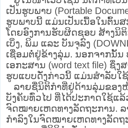
ເປັນຮູບພາບ (Portable Documen
ຮູບພາບນີ້ ແມ່ນເປັນເນື້ອໃນຕົ້
ໂດຍອົງການຮັບຜິດຊອບ ສ້າງນິຕິກ
ເບິ່ງ, ພິມ ແລະ ບັນຈຸລົງ (D
ເຊື່ອມຕໍ່ຢູ່ຂ້າງລຸ່ມ. ນອກຈາກນັ້
ເອກະສານ (word text file) ຊຶ່ງ
ຮູບແບບດັ່ງກ່າວນີ້ ແມ່ນສຳລັບໃຊ້ເປ
ລາຍຊື່ນິຕິກຳທີ່ຢູ່ດ້ານລຸ່ມຂອງ
ບັງຄັບທົ່ວໄປ ທີ່ໄດ້ປະກາດໃຊ້ແລ
ຈົດໝາຍເຫດທາງລັດຖະການ. ລາຍຊ
ກຳລົງໃນຈົດໝາຍເຫດທາງລັດຖະການ ຊ