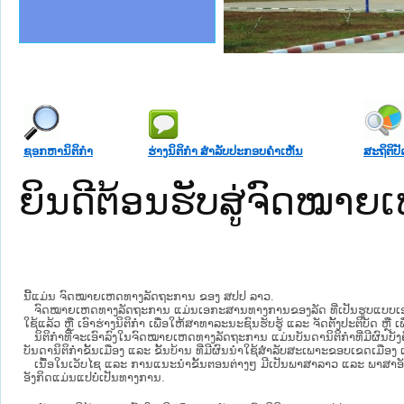
ງລັດຖະການໃຫ້ຜູ້ປະສານງານ
້ງປະຕິບັດວຽກງານຈົດໝາຍເຫດ
ລັດຖະການ ແລະ ແອັບກົດໝາຍ
ງານຈົດໝາຍເຫດທາງລັດຖະການ
ງານຈົດໝາຍເຫດທາງລັດຖະການ
ລະ ເວັບໄຊຈົດໝາຍເຫດທາງ
ລະ ເວັບໄຊຈົດໝາຍເຫດທາງ
ຍເຫດທາງລັດຖະການ ໃຫ້ຜູ້
ຄານສັນຕິບານປະຊາຊົນ
າຄານຕຳຫຼວດປະຊາຊົນ
ຊາຊົນ ພາກກາງ
ຍຸຕິທຳແຫ່ງຊາດ
ພາກເໜືອ
າກກາງ
ຖະການ
າກໃຕ້
ຊອກຫານິຕິກໍາ
ຮ່າງນິຕິກໍາ ສໍາລັບປະກອບຄໍາເຫັນ
ສະຖິຕິປັ
ຍິນດີຕ້ອນຮັບສູ່ຈົດໝ
ນີ້ແມ່ນ ຈົດໝາຍເຫດທາງລັດຖະການ ຂອງ ສປປ ລາວ.
ຈົດໝາຍເຫດທາງລັດຖະການ ແມ່ນ​ເອ​ກະ​ສານ​ທາງ​ການ​ຂອງ​ລັດ ທີ່​ເປັນ​ຮູບ​ແບບ​ເອ​ເລັກ​ໂຕ​
ໃຊ້ແລ້ວ ຫຼື ເອົາຮ່າງນິຕິກໍາ ເພື່ອໃຫ້​ສາ​ທາ​ລະ​ນະ​ຊົນ​ຮັບ​ຮູ້ ແລະ ຈັດ​ຕັ້ງ​ປະ​ຕິ​ບັດ ຫ
ນິ​ຕິ​ກຳ​ທີ່​ຈະ​ເອົາ​ລົງ​ໃນ​ຈົດ​ໝາຍ​ເຫດ​ທາງ​ລັດ​ຖະ​ການ ​ແມ່ນ​ບັນ​ດາ​ນິ​ຕິ​ກຳ​ທີ່​ມີ​ຜົນ​ບັງ​
ບັນ​ດານິ​ຕິ​ກຳ​ຂັ້ນ​ເມືອງ ແລະ ຂັ້ນ​ບ້ານ ​ທີ່​ມີ​ຜົນ​ນຳ​ໃຊ້​ສຳ​ລັບ​ສະ​ເພາະ​ຂອບ​ເຂດ​ເມືອງ 
ເນື້ອໃນ​ເວັບ​ໄຊ​ ແລະ ການແນະນໍາຂັ້ນຕອນຕ່າງໆ ມີເປັນພາສາລາວ ແລະ ພາສາອັ
ອັງກິດແມ່ນແປບໍ່ເປັນທາງການ.