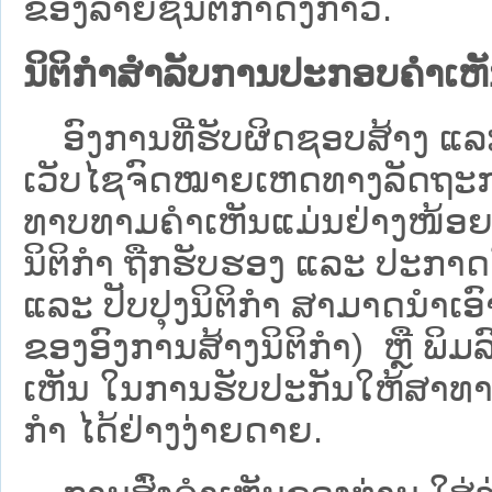
ຂອງລາຍຊື່ນິຕິກໍາດັ່ງກ່າວ.
ນິຕິກຳສຳລັບການປະກອບຄຳເຫ
ອົງການທີ່ຮັບຜິດຊອບສ້າງ ແລະ 
ເວັບ​ໄຊຈົດໝາຍເຫດທາງລັດຖະກາ
ທາບທາມຄໍາເຫັນແມ່ນຢ່າງໜ້ອຍ 6
ນິຕິກໍາ ຖືກຮັບຮອງ ແລະ ປະກາດ
ແລະ ປັບປຸງນິຕິກໍາ ສາມາດນຳເອົາຮ
ຂອງອົງການສ້າງນິຕິກຳ) ຫຼື ພິມລົງ
ເຫັນ ໃນການຮັບປະກັນໃຫ້ສາທາລ
ກຳ ໄດ້ຢ່າງງ່າຍດາຍ.