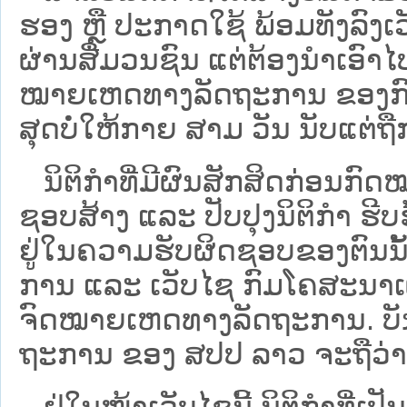
ຮອງ ຫຼື ປະກາດໃຊ້ ພ້ອມທັງລົງເ
ຜ່ານສື່ມວນຊົນ ແຕ່ຕ້ອງນໍາເອ
ໝາຍ​ເຫດ​ທາງ​ລັດ​ຖະ​ການ​ ຂອ
ສຸດບໍ່ໃຫ້ກາຍ ສາມ ວັນ ນັບແຕ່ຖື
ນິ​ຕິ​ກຳ​ທີ່​ມີ​ຜົນ​ສັກ​ສິດ​ກ່ອນ​ກົດ
ຊອບ​ສ້າງ ແລະ ປັບ​ປຸງນິ​ຕິ​ກຳ ຮີ
ຢູ່ໃນຄວາມຮັບຜິດຊອບຂອງຕົນນັ້ນ
ການ ແລະ ເວັບໄຊ​ ກົມໂຄສະນາເຜ
ຈົດໝາຍເຫດທາງລັດຖະການ. ບັນ​ດາ​ນິ​
ຖະ​ການ ຂອງ ສປ​ປ ລາວ ​ຈະຖື​ວ່າບໍ່​ມີ
ຢູ່ໃນໜ້າ​ເວັບ​ໄຊ​ນີ້ ນິຕິກຳທີ່