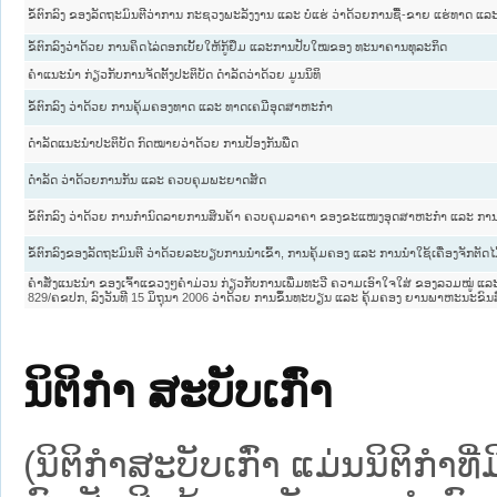
ຂໍ້ຕົກລົງ ຂອງລັດຖະມົນຕີວ່າການ ກະຊວງພະລັງງານ ແລະ ບໍ່ແຮ່ ວ່າດ້ວຍການຊື້-ຂາຍ ແຮ່ທາດ ແ
ຂໍ້ຕົກລົງວ່າດ້ວຍ ການຄິດໄລ່ດອກເບັ້ຍໃຫ້ກູ້ຢຶມ ແລະການປັບໃໝຂອງ ທະນາຄານທຸລະກິດ
ຄຳແນະນຳ ກ່ຽວກັບການຈັດຕັ້ງປະຕິບັດ ດຳລັດວ່າດ້ວຍ ມູນນິທິ
ຂໍ້ຕົກລົງ ວ່າດ້ວຍ ການຄຸ້ມຄອງທາດ ແລະ ທາດເຄມີອຸດສາຫະກຳ
ດຳລັດແນະນຳປະຕິບັດ ກົດໝາຍວ່າດ້ວຍ ການປ້ອງກັນພືດ
ດຳລັດ ວ່າດ້ວຍການກັນ ແລະ ຄວບຄຸມພະຍາດສັດ
ຂໍ້ຕົກລົງ ວ່າດ້ວຍ ການກຳນົດລາຍການສິນຄ້າ ຄວບຄຸມລາຄາ ຂອງຂະແໜງອຸດສາຫະກຳ ແລະ ການ
ຂໍ້ຕົກລົງຂອງລັດຖະມົນຕີ ວ່າດ້ວຍລະບຽບການນໍາເຂົ້າ, ການຄຸ້ມຄອງ ແລະ ການນໍາໃຊ້ເຄື່ອງຈັກຕັດໄ
ຄໍາສັ່ງແນະນໍາ ຂອງເຈົ້າແຂວງໆຄໍາມ່ວນ ກ່ຽວກັບການເພີ່ມທະວີ ຄວາມເອົາໃຈໃສ່ ຂອງລວມໝູ່ ແລະ 
829/ຄຂປກ, ລົງວັນທີ 15 ມິຖຸນາ 2006 ວ່າດ້ວຍ ການຂຶ້ນທະບຽນ ແລະ ຄຸ້ມຄອງ ຍານພາຫະນະຂົນສ
ນິຕິກໍາ ສະບັບເກົ່າ
(ນິຕິກໍາສະບັບເກົ່າ ແມ່ນນິຕິກໍາ