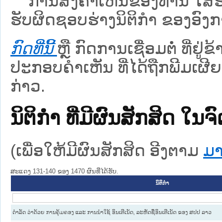
ການສົ່ງຄໍາເຫັນຂອງທ່ານ ໃສ່ຮ່
ຮັບຜິດຊອບຮ່າງນິຕິກຳ ຂອງອົງກາ
ກົດທີ່ນີ້
ຫຼື ກົດການເຊື່ອມຕໍ່ ທີ່ຢູ່
ປະກອບຄຳເຫັນ ທີ່ໄດ້ຖືກພີມເຜີຍ
ກ່າວ.
ນິຕິກໍາ ທີ່ມີຜົນສັກສິດ
(ເພື່ອໃຫ້ມີຜົນສັກສິດ ອີງຕາມ
ມາ
ສະແດງ 131-140 ຂອງ 1470 ຜົນທີ່ໄດ້ຮັບ.
ນິຕິກໍາ
ດຳລັດ ວ່າດ້ວຍ ການຄຸ້ມຄອງ ແລະ ການນຳໃຊ້ ອິນເຕີເນັດ, ລະຫັດຊື່ອິນເຕີເນັດ ຂອງ ສປປ ລາວ