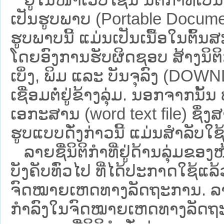
ເປັນຮູບພາບ (Portable Documen
ຮູບພາບນີ້ ແມ່ນເປັນເນື້ອໃນຕົ້
ໂດຍອົງການຮັບຜິດຊອບ ສ້າງນິຕິກ
ເບິ່ງ, ພິມ ແລະ ບັນຈຸລົງ (D
ເຊື່ອມຕໍ່ຢູ່ຂ້າງລຸ່ມ. ນອກຈາກນັ້
ເອກະສານ (word text file) ຊຶ່ງ
ຮູບແບບດັ່ງກ່າວນີ້ ແມ່ນສຳລັບໃຊ້ເປ
ລາຍຊື່ນິຕິກຳທີ່ຢູ່ດ້ານລຸ່ມຂອງ
ບັງຄັບທົ່ວໄປ ທີ່ໄດ້ປະກາດໃຊ້ແລ
ຈົດໝາຍເຫດທາງລັດຖະການ. ລາຍຊ
ກຳລົງໃນຈົດໝາຍເຫດທາງລັດຖະການ ຊ