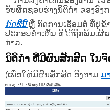
ການສົ່ງຄໍາເຫັນຂອງທ່ານ ໃສ່ຮ່
ຮັບຜິດຊອບຮ່າງນິຕິກຳ ຂອງອົງກາ
ກົດທີ່ນີ້
ຫຼື ກົດການເຊື່ອມຕໍ່ ທີ່ຢູ່
ປະກອບຄຳເຫັນ ທີ່ໄດ້ຖືກພີມເຜີຍ
ກ່າວ.
ນິຕິກໍາ ທີ່ມີຜົນສັກສິດ
(ເພື່ອໃຫ້ມີຜົນສັກສິດ ອີງຕາມ
ມາ
ສະແດງ 1461-1468 ຂອງ 1468 ຜົນທີ່ໄດ້ຮັບ.
ນິຕິກໍາ
ຂໍ້ຕົກລົງວ່າດ້ວຍ ການຄຸ້ມຄອງແຮງງານໃນວຽກງານກະສິກຳ
ກະ