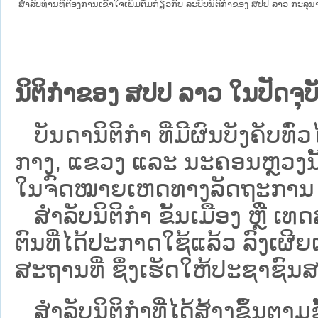
ສໍາລັບທ່ານທີ່ຕ້ອງການເຂົ້າໃຈເພີ່ມຕື່ມກ່ຽວກັບ ລະບົບນິຕິກຳຂອງ ສປປ ລາວ ກະລຸນາເຂົ
ນິຕິກຳຂອງ ສປປ ລາວ ໃນປັດຈຸບັ
ບັນດານິຕິກໍາ ທີ່ມີຜົນບັງຄັບທົ່ວໄ
ກາງ, ແຂວງ ແລະ ນະຄອນຫຼວງນັ້ນ 
ໃນຈົດໝາຍເຫດທາງລັດຖະການ ເປັ
ສຳລັບນິ​ຕິ​ກຳ ຂັ້ນເມືອງ ຫຼື 
ຕົນທີ່ໄດ້ປະກາດໃຊ້ແລ້ວ ລົງ​ເຜີຍ
ສະຖານທີ່ ຊຶ່ງເຮັດໃຫ້ປະຊາຊົນສາ
ສໍາລັບນິຕິກໍາທີ່ໄດ້ສ້າງຂຶ້ນຕາມ