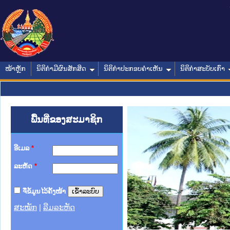
ໜ້າຫຼັກ
ນິຕິກໍາມີຜົນສັກສິດ
ນິຕິກໍາປະກອບຄໍາເຫັນ
ນິຕິກໍາສະບັບເກົ່າ
ພື້ນທີ່ຂອງສະມາຊິກ
ອີເມລ
*
ລະຫັດ
*
ຈື່ຂໍ້ມູນໄວ້ຄັ້ງໜ້າ
ສະໝັກ
|
ລືມລະຫັດ