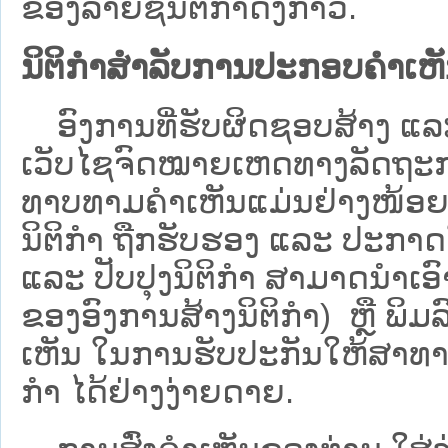
ຂອງລາຍຊື່ນິຕິກໍາດັ່ງກ່າວ.
ນິຕິກຳສຳລັບການປະກອບຄຳເຫ
ອົງການທີ່ຮັບຜິດຊອບສ້າງ ແລະ 
ເວັບ​ໄຊຈົດໝາຍເຫດທາງລັດຖະກາ
ທາບທາມຄໍາເຫັນແມ່ນຢ່າງໜ້ອຍ 6
ນິຕິກໍາ ຖືກຮັບຮອງ ແລະ ປະກາດ
ແລະ ປັບປຸງນິຕິກໍາ ສາມາດນຳເອົາຮ
ຂອງອົງການສ້າງນິຕິກຳ) ຫຼື ພິມລົງ
ເຫັນ ໃນການຮັບປະກັນໃຫ້ສາທາລ
ກຳ ໄດ້ຢ່າງງ່າຍດາຍ.