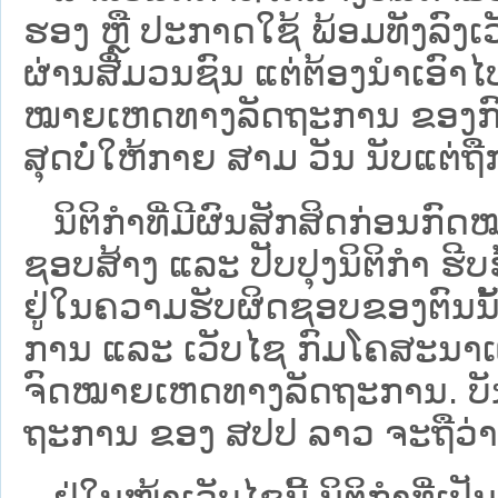
ຮອງ ຫຼື ປະກາດໃຊ້ ພ້ອມທັງລົງເ
ຜ່ານສື່ມວນຊົນ ແຕ່ຕ້ອງນໍາເອ
ໝາຍ​ເຫດ​ທາງ​ລັດ​ຖະ​ການ​ ຂອ
ສຸດບໍ່ໃຫ້ກາຍ ສາມ ວັນ ນັບແຕ່ຖື
ນິ​ຕິ​ກຳ​ທີ່​ມີ​ຜົນ​ສັກ​ສິດ​ກ່ອນ​ກົດ
ຊອບ​ສ້າງ ແລະ ປັບ​ປຸງນິ​ຕິ​ກຳ ຮີ
ຢູ່ໃນຄວາມຮັບຜິດຊອບຂອງຕົນນັ້ນ
ການ ແລະ ເວັບໄຊ​ ກົມໂຄສະນາເຜ
ຈົດໝາຍເຫດທາງລັດຖະການ. ບັນ​ດາ​ນິ​
ຖະ​ການ ຂອງ ສປ​ປ ລາວ ​ຈະຖື​ວ່າບໍ່​ມີ
ຢູ່ໃນໜ້າ​ເວັບ​ໄຊ​ນີ້ ນິຕິກຳທີ່