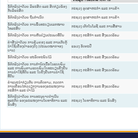
ຂໍ້ຕົກລົງວ່າດ້ວຍ ລິຂະສິດ ແລະ ສິດກ່ຽວຂ້ອງ
ກະຊວງ ອຸດສາຫະກຳ ແລະ ການຄ້າ
ກັບລິຂະສິດ
ຂໍ້ຕົກລົງວ່າດ້ວຍ ຖິ່ນກໍາເນີດ
ກະຊວງ ອຸດສາຫະກຳ ແລະ ການຄ້າ
ຂໍ້ຕົກລົງວ່າດ້ວຍ ການຂຶ້ນທະບຽນເລກໝາຍ
ກະຊວງ ເຕັກໂນໂລຊີ ແລະ ການສື່ສານ
ໂທລະສັບ
ຂໍ້ຕົກລົງວ່າດ້ວຍ ການຫັນປ່ຽນປະເພດທີ່ດິນ
ກະຊວງ ກະສິກຳ ແລະ ສິ່ງແວດລ້ອມ
ຄຳສັ່ງວ່າດ້ວຍ ການຄຸ້ມຄອງ ແລະ ການເກັບກູ້
ນຳໃຊ້ເຄື່ອງປ່າຂອງດົງ (ປະເພດໝາກຈອງ
ແຂວງ ອັດຕະປື
ບານ)
ຂໍ້ຕົກລົງວ່າດ້ວຍ ຜະລິດຕະພັນໄມ້
ກະຊວງ ກະສິກຳ ແລະ ສິ່ງແວດລ້ອມ
ຂໍ້ຕົກລົງວ່າດ້ວຍ ການກຳນົດເນື້ອໃນແບບພິມ
ແລະ ການພິມຕາມແບບພິມໃບທະບຽນຢັ້ງຢືນ
ກະຊວງ ກະສິກຳ ແລະ ສິ່ງແວດລ້ອມ
ການນຳໃຊ້ທີ່ດິນ ແລະ ໃບຢັ້ງຢືນການນຳໃຊ້
ທີ່ດິນ
ຄຳແນະນຳກ່ຽວກັບ ການຕິດຕາມ, ກວດກາ
ການເຄື່ອນໄຫວວຽກງານຂອງຂະແໜງການ
ກະຊວງ ກະສິກຳ ແລະ ສິ່ງແວດລ້ອມ
ກະສິກຳ ແລະ ປ່າໄມ້
ຂໍ້ຕົກລົງວ່າດ້ວຍ ການອະນຸຍາດດຳເນີນ
ທຸລະກິດ ຂອງຂະແໜງການໂຍທາທິການ ແລະ
ກະຊວງ ໂຍທາທິການ ແລະ ຂົນສົ່ງ
ຂົນສົ່ງ