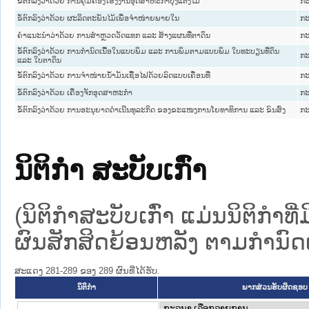
ຂໍ້ຕົກລົງວ່າດ້ວຍ ການຄຸ້ມຄອງໂຮງງານອຸດສາຫະກຳປຸງແຕ່ງໄມ້
ກະ
ຂໍ້ຕົກລົງວ່າດ້ວຍ ຜະລິດຕະພັນໄມ້ເພື່ອຈຳໜ່າຍພາຍໃນ
ກະ
ຄຳແນະນຳວ່າດ້ວຍ ການສຳຫຼວດວັດແທກ ແລະ ສ້າງແຜນທີ່ຕາດິນ
ກະ
ຂໍ້ຕົກລົງວ່າດ້ວຍ ການກຳນົດເນື້ອໃນແບບພິມ ແລະ ການພິມຕາມແບບພິມ ໃບທະບຽນທີ່ດິນ
ກະ
ແລະ ໃບຕາດິນ
ຂໍ້ຕົກລົງວ່າດ້ວຍ ການຈຳໜ່າຍນ້ຳມັນເຊື້ອໄຟດ້ວຍລົດແບບເຄື່ອນທີ່
ກະ
ຂໍ້ຕົກລົງວ່າດ້ວຍ ເຄື່ອງຈັກອຸດສາຫະກຳ
ກະ
ຂໍ້ຕົກລົງວ່າດ້ວຍ ການອະນຸຍາດດຳເນີນທຸລະກິດ ຂອງຂະແໜງການໂຍທາທິການ ແລະ ຂົນສົ່ງ
ກະ
ນິຕິກໍາ ສະບັບເກົ່າ
(ນິຕິກໍາສະບັບເກົ່າ ແມ່ນນິຕິກໍາ
ຜົນສັກສິດຍ້ອນຫລັງ ຕາມກໍານົດເວ
ສະແດງ 281-289 ຂອງ 289 ຜົນທີ່ໄດ້ຮັບ.
ນິຕິກໍາ
ພາກສ່ວນຮັບຜິດຊອບ