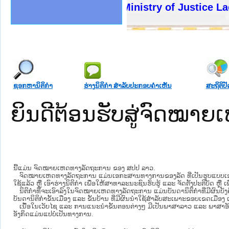
ງລັດຖະການໃຫ້ຜູ້ປະສານງານ
້ງປະຕິບັດວຽກງານຈົດໝາຍເຫດ
ງານຈົດໝາຍເຫດທາງລັດຖະການ
ງານຈົດໝາຍເຫດທາງລັດຖະການ
ລະ ເວັບໄຊຈົດໝາຍເຫດທາງ
ລະ ເວັບໄຊຈົດໝາຍເຫດທາງ
ຍເຫດທາງລັດຖະການ ໃຫ້ຜູ້
ຍເຫດທາງລັດຖະການ ໃຫ້ຜູ້
Ministry of Justice Lao PDR
ຄານສັນຕິບານປະຊາຊົນ
າຄານຕຳຫຼວດປະຊາຊົນ
ຊາຊົນ ພາກເໜືອ
ຊາຊົນ ພາກກາງ
ພາກເໜືອ
າກກາງ
ຖະການ
າກໃຕ້
ຊອກຫານິຕິກໍາ
ຮ່າງນິຕິກໍາ ສໍາລັບປະກອບຄໍາເຫັນ
ສະຖິຕິປັ
ຍິນດີຕ້ອນຮັບສູ່ຈົດໝ
ນີ້ແມ່ນ ຈົດໝາຍເຫດທາງລັດຖະການ ຂອງ ສປປ ລາວ.
ຈົດໝາຍເຫດທາງລັດຖະການ ແມ່ນ​ເອ​ກະ​ສານ​ທາງ​ການ​ຂອງ​ລັດ ທີ່​ເປັນ​ຮູບ​ແບບ​ເອ​ເລັກ​ໂຕ​
ໃຊ້ແລ້ວ ຫຼື ເອົາຮ່າງນິຕິກໍາ ເພື່ອໃຫ້​ສາ​ທາ​ລະ​ນະ​ຊົນ​ຮັບ​ຮູ້ ແລະ ຈັດ​ຕັ້ງ​ປະ​ຕິ​ບັດ ຫ
ນິ​ຕິ​ກຳ​ທີ່​ຈະ​ເອົາ​ລົງ​ໃນ​ຈົດ​ໝາຍ​ເຫດ​ທາງ​ລັດ​ຖະ​ການ ​ແມ່ນ​ບັນ​ດາ​ນິ​ຕິ​ກຳ​ທີ່​ມີ​ຜົນ​ບັງ​
ບັນ​ດານິ​ຕິ​ກຳ​ຂັ້ນ​ເມືອງ ແລະ ຂັ້ນ​ບ້ານ ​ທີ່​ມີ​ຜົນ​ນຳ​ໃຊ້​ສຳ​ລັບ​ສະ​ເພາະ​ຂອບ​ເຂດ​ເມືອງ 
ເນື້ອໃນ​ເວັບ​ໄຊ​ ແລະ ການແນະນໍາຂັ້ນຕອນຕ່າງໆ ມີເປັນພາສາລາວ ແລະ ພາສາອັ
ອັງກິດແມ່ນແປບໍ່ເປັນທາງການ.