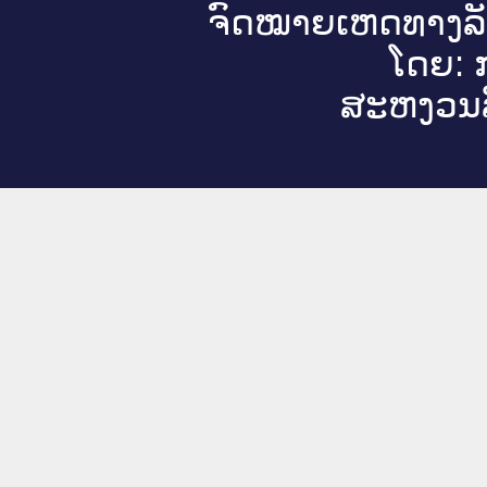
ຈົດ​ໝາຍ​ເຫດ​ທາງ​ລ
ໂດຍ: ກ
ສະ​ຫງວນ​ລ