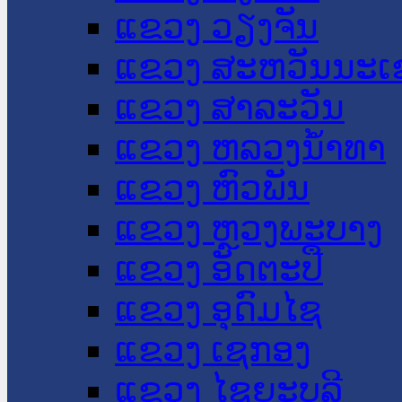
ແຂວງ ວຽງຈັນ
ແຂວງ ສະຫວັນນະເ
ແຂວງ ສາລະວັນ
ແຂວງ ຫລວງນໍ້າທາ
ແຂວງ ຫົວພັນ
ແຂວງ ຫຼວງພະບາງ
ແຂວງ ອັດຕະປື
ແຂວງ ອຸດົມໄຊ
ແຂວງ ເຊກອງ
ແຂວງ ໄຊຍະບູລີ