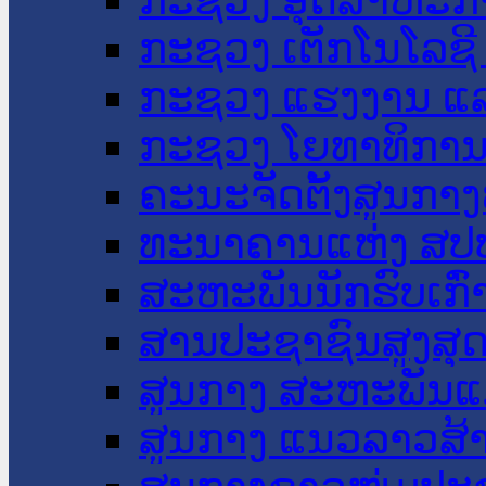
ກະຊວງ ເຕັກໂນໂລຊີ
ກະຊວງ ແຮງງານ ແລ
ກະຊວງ ໂຍທາທິການ 
ຄະນະຈັດຕັ້ງສູນກາງ
ທະນາຄານແຫ່ງ ສປ
ສະຫະພັນນັກຮົບເກົ
ສານປະຊາຊົນສູງສຸ
ສູນກາງ ສະຫະພັນແ
ສູນກາງ ແນວລາວສ້