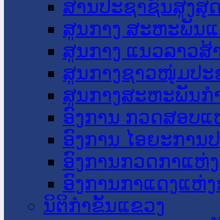
ສານປະຊາຊົນສູງສຸ
ສູນກາງ ສະຫະພັນແ
ສູນກາງ ແນວລາວສ້
ສູນກາງຊາວໜຸ່ມປະ
ສູນກາງສະຫະພັນກ
ອົງການ ກວດສອບແຫ
ອົງການ ໄອຍະການປ
ອົງການກວດກາແຫ່ງ
ອົງການກາແດງແຫ່
ນິຕິກໍາຂັ້ນແຂວງ