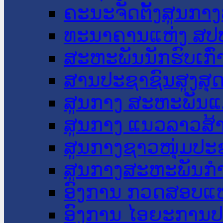
ຄະນະຈັດຕັ້ງສູນກາງ
ທະນາຄານແຫ່ງ ສປ
ສະຫະພັນນັກຮົບເກົ
ສານປະຊາຊົນສູງສຸ
ສູນກາງ ສະຫະພັນແ
ສູນກາງ ແນວລາວສ້
ສູນກາງຊາວໜຸ່ມປະ
ສູນກາງສະຫະພັນກ
ອົງການ ກວດສອບແຫ
ອົງການ ໄອຍະການປ