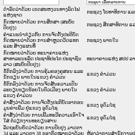
ດຳລັດວ່າດ້ວຍ ເຂດສະຫງວນທາງລົດໄຟ
ກະຊວງ ໂຍທາທິການ ແລະ 
ແຫ່ງຊາດ
ກົດໝາຍວ່າດ້ວຍ ການສຶກສາ (ສະບັບ
ກະຊວງ ສຶກສາທິການ ແລ
ປັບປຸງ)
ຄຳແນະນຳກ່ຽວກັບ ການຈັດຕັ້ງປະຕິບັດ
ກົດໝາຍວ່າດ້ວຍ ການສຳຫຼວດວັດແທກ
ກະຊວງ ພາຍໃນ
ແລະ ສ້າງແຜນທີ່
ກົດໝາຍວ່າດ້ວຍ ທະນາຄານແຫ່ງ
ສາທາລະນະລັດ ປະຊາທິປະໄຕ ປະຊາຊົນ
ທະນາຄານແຫ່ງ ສປປ ລ
ລາວ (ສະບັບປັບປຸງ)
ຂໍ້ຕົກລົງວ່າດ້ວຍ ການຄຸ້ມຄອງຄູສອນ ແລະ
ແຂວງ ຄໍາມ່ວນ
ນັກຮຽນ ພາຍໃນແຂວງ ຄຳມ່ວນ
ຂໍ້ຕົກລົງວ່າດ້ວຍ ການຈັດສັນຄວາມເປັນ
ລະບຽບຮຽບຮ້ອຍໃນຕົວເມືອງ ພາຍໃນ
ແຂວງ ຄໍາມ່ວນ
ແຂວງ ຄຳມ່ວນ
ຄຳສັ່ງວ່າດ້ວຍ ການຈັດຕັ້ງປະຕິບັດອາກອນ
ແຂວງ ອຸດົມໄຊ
ມູນຄ່າເພີ່ມ ຢູ່ແຂວງ ອຸດົມໄຊ
ຄຳສັ່ງວ່າດ້ວຍ ການເພີ້ມທະວີຄວາມເອົາໃຈ
ແຂວງ ອຸດົມໄຊ
ໃສ່ ຕໍ່ວຽກງານທະບຽນສານ
ລັດຖະບັນຍັດວ່າດ້ວຍ ການປັບປຸງ ມາດຕາ
34 ແລະ ມາດຕາ 38 ຂອງກົດໝາຍວ່າດ້ວຍ
ຫ້ອງວ່າການສໍານັກງາ