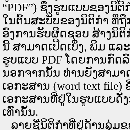
“PDF”) ຊຶ່ງຮູບແບບຂອງນິຕິກໍ
ໃນຕົ້ນສະບັບຂອງນິຕິກໍາ ທີ
ອົງການຮັບຜິດຊອບ ສ້າງນິຕິກ
ນີ້ ສາມາດເປີດເບິ່ງ, ພິມ 
ຮູບແບບ PDF ໂດຍການກົດລົງບ່ອ
ນອກຈາກນັ້ນ ທ່ານຍັງສາມາດເປີ
ເອກະສານ (word text file) ຊ
ເອກະສານທີ່ຢູ່ໃນຮູບແບບດັ່ງກ
ເທົ່ານັ້ນ.
ລາຍຊື່ນິຕິກຳທີ່ຢູ່ດ້ານລຸ່