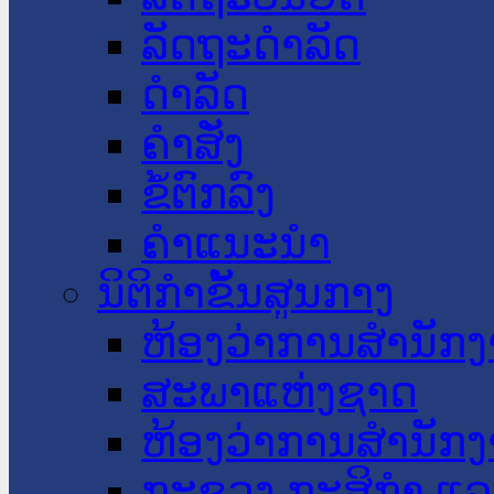
ລັດຖະດໍາລັດ
ດໍາລັດ
ຄໍາສັ່ງ
ຂໍ້ຕົກລົງ
ຄໍາແນະນໍາ
ນິຕິກໍາຂັ້ນສູນກາງ
ຫ້ອງວ່າການສໍານັ
ສະພາແຫ່ງຊາດ
ຫ້ອງວ່າການສຳນັກງ
ກະຊວງ ກະສິກຳ ແລະ