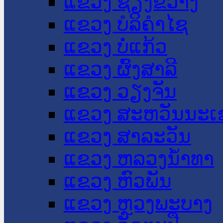
ແຂວງ ຊຽງຂວາງ
ແຂວງ ບໍລິຄໍາໄຊ
ແຂວງ ບໍ່ແກ້ວ
ແຂວງ ຜົ້ງສາລີ
ແຂວງ ວຽງຈັນ
ແຂວງ ສະຫວັນນະເ
ແຂວງ ສາລະວັນ
ແຂວງ ຫລວງນໍ້າທາ
ແຂວງ ຫົວພັນ
ແຂວງ ຫຼວງພະບາງ