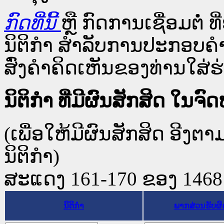
ກົດທີ່ນີ້
ຫຼື ກົດການເຊື່ອມຕໍ່ ທີ
ນິຕິກໍາ ສໍາລັບການປະກອບຄຳ
ສົ່ງຄຳຄິດເຫັນຂອງທ່ານໃສ່ຮ່
ນິຕິກໍາ ທີ່ມີຜົນສັກສິດ 
(ເພື່ອໃຫ້ມີຜົນສັກສິດ ອີງຕ
ນິຕິກໍາ)
ສະແດງ 161-170 ຂອງ 1468 ຜ
ນິຕິກໍາ
ພາກສ່ວນຮັບຜ