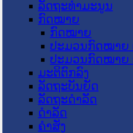
ລັດຖະທໍາມະນູນ
ກົດໝາຍ
ກົດໝາຍ
ປະມວນກົດໝາຍ 
ປະມວນກົດໝາຍ 
ມະຕິຕົກລົງ
ລັດຖະບັນຍັດ
ລັດຖະດໍາລັດ
ດໍາລັດ
ຄໍາສັ່ງ