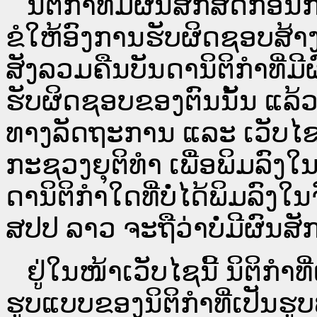
ນິ​ຕິ​ກຳ​ທີ່​ມີ​ຜົນ​ສັກ​ສິດ​ກ່ອນ
ຂໍໃຫ້ອົງ​ການ​ຮັບ​ຜິດ​ຊອບ​ສ້າ
ສັງລວມຄືນບັນດານິຕິກໍາທີ່ມີ
ຮັບຜິດຊອບຂອງຕົນນັ້ນ ແລ້ວ
ທາງ​ລັດ​ຖະ​ການ ແລະ ເວັບ
ກະຊວງຍຸຕິທໍາ ເພື່ອພິມລົ
ດາ​ນິ​ຕິ​ກຳ​ໃດ​ທີ່ບໍ່​ໄດ້​ພິມ​
ສປ​ປ ລາວ ​ຈະຖື​ວ່າບໍ່​ມີ​ຜົນ​ສັກ​
ຢູ່ໃນໜ້າ​ເວັບ​ໄຊ​ນີ້ ນິຕິກ
ຮູບແບບຂອງນິຕິກໍາທີ່ເປັນຮູ