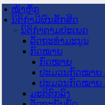
ໜ້າຫຼັກ
ນິຕິກໍາມີຜົນສັກສິດ
ນິຕິກໍາຕາມປະເພດ
ລັດຖະທໍາມະນູນ
ກົດໝາຍ
ກົດໝາຍ
ປະມວນກົດໝາຍ 
ປະມວນກົດໝາຍ 
ມະຕິຕົກລົງ
ລັດຖະບັນຍັດ