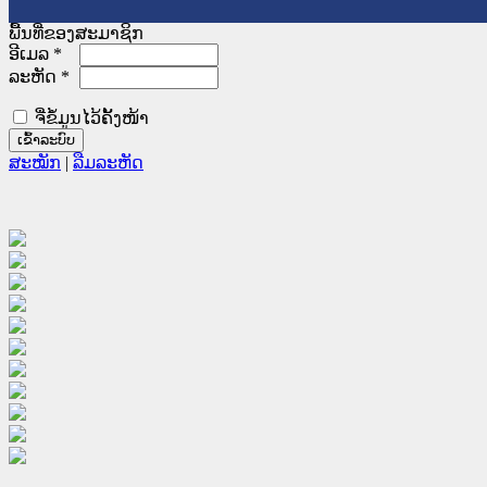
ພື້ນທີ່ຂອງສະມາຊິກ
ອີເມລ
*
ລະຫັດ
*
ຈື່ຂໍ້ມູນໄວ້ຄັ້ງໜ້າ
ສະໝັກ
|
ລືມລະຫັດ