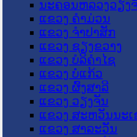
ນະ​ຄອນ​ຫລວງວຽງຈ
ແຂວງ ຄໍາມ່ວນ
ແຂວງ ຈໍາປາສັກ
ແຂວງ ຊຽງຂວາງ
ແຂວງ ບໍລິຄໍາໄຊ
ແຂວງ ບໍ່ແກ້ວ
ແຂວງ ຜົ້ງສາລີ
ແຂວງ ວຽງຈັນ
ແຂວງ ສະຫວັນນະເ
ແຂວງ ສາລະວັນ