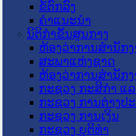
ຂໍ້ຕົກລົງ
ຄໍາແນະນໍາ
ນິຕິກໍາຂັ້ນສູນກາງ
ຫ້ອງວ່າການສໍານັ
ສະພາແຫ່ງຊາດ
ຫ້ອງວ່າການສຳນັກງ
ກະຊວງ ກະສິກຳ ແລະ
ກະຊວງ ການຕ່າງປ
ກະຊວງ ການເງິນ
ກະຊວງ ຍຸຕິທໍາ