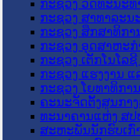
ກະຊວງ ວັດທະນະທຳ
ກະຊວງ ສາທາລະນະ
ກະຊວງ ສຶກສາທິການ
ກະຊວງ ອຸດສາຫະກຳ
ກະຊວງ ເຕັກໂນໂລຊີ
ກະຊວງ ແຮງງານ ແລ
ກະຊວງ ໂຍທາທິການ 
ຄະນະຈັດຕັ້ງສູນກາງ
ທະນາຄານແຫ່ງ ສປ
ສະຫະພັນນັກຮົບເກົ