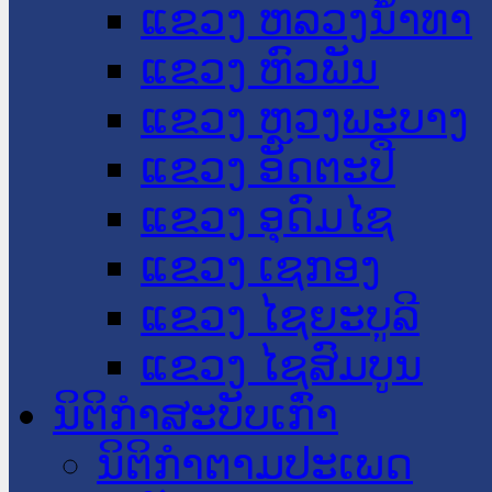
ແຂວງ ຫລວງນໍ້າທາ
ແຂວງ ຫົວພັນ
ແຂວງ ຫຼວງພະບາງ
ແຂວງ ອັດຕະປື
ແຂວງ ອຸດົມໄຊ
ແຂວງ ເຊກອງ
ແຂວງ ໄຊຍະບູລີ
ແຂວງ ໄຊສົມບູນ
ນິຕິກໍາສະບັບເກົ່າ
ນິຕິກຳຕາມປະເພດ