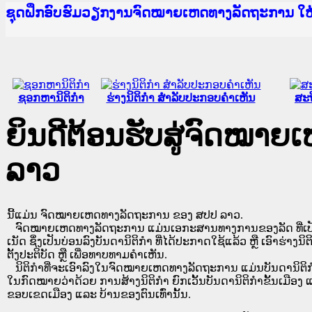
Ministry of Justice Lao PDR
ເຜີຍແຜ່ວັບໄຊຈົດໝາຍເຫດທາງລັດຖະການ ແລະ ແອັບກ
ກະຊວງຍຸຕິທຳ
ຊຸດຝຶກອົບຮົມວຽກງານຈົດໝາຍເຫດທາງລັດຖະການ ໃ
ກອງປະຊຸມທົບທວນຄືນການຈັດຕັ້ງປະຕິບັດວຽກງານຈ
ຝຶກອົບຮົມ ຜູ່ປະສານງານວຽກງານຈົດໝາຍເຫດທາງລັ
ຝຶກອົບຮົມ ຜູ່ປະສານງານວຽກງານຈົດໝາຍເຫດທາງລັດ
ເຜີຍແຜ່ແອັບກົດໝາຍລາວ ແລະ ເວັບໄຊຈົດໝາຍເຫດທ
ເຜີຍແຜ່ແອັບກົດໝາຍລາວ ແລະ ເວັບໄຊຈົດໝາຍເຫດທາ
ຍົກລະດັບວຽກງານຈົດໝາຍເຫດທາງລັດຖະການໃຫ້ຜູ້
ຊຸດຝຶກອົບຮົມວຽກງານຈົດໝາຍເຫດທາງລັດຖະການ ໃ
ຊອກຫານິຕິກໍາ
ຮ່າງນິຕິກໍາ ສໍາລັບປະກອບຄໍາເຫັນ
ສະຖ
ຍິນດີຕ້ອນຮັບສູ່ຈົດໝາ
ລາວ
ນີ້ແມ່ນ ຈົດໝາຍເຫດທາງລັດຖະການ ຂອງ ສປປ ລາວ.
ຈົດໝາຍເຫດທາງລັດຖະການ ແມ່ນ​ເອ​ກະ​ສານ​ທາງ​ການ​ຂອງ​ລັດ ທີ່​ເປັນ​ຮູບ​
ເນັດ ຊຶ່ງ​ເປັນ​ບ່ອນ​ລົງ​ບັນ​ດາ​ນິ​ຕິ​ກຳ ທີ່ໄດ້ປະກາດໃຊ້ແລ້ວ ຫຼື ເອົາຮ່າງນິຕ
ຕັ້ງ​ປະ​ຕິ​ບັດ ຫຼື ເພື່ອທາບທາມຄໍາເຫັນ.
ນິ​ຕິ​ກຳ​ທີ່​ຈະ​ເອົາ​ລົງ​ໃນ​ຈົດ​ໝາຍ​ເຫດ​ທາງ​ລັດ​ຖະ​ການ ​ແມ່ນ​ບັນ​ດາ​ນິ​ຕິ​ກຳ​ທີ່
ໃນ​ກົດ​ໝາຍ​ວ່າ​ດ້ວຍ​ ການ​ສ້າງ​ນິ​ຕິ​ກຳ ຍົກ​ເວັ້ນ​ບັນ​ດານິ​ຕິ​ກຳ​ຂັ້ນ​ເມືອງ ແ
ຂອບ​ເຂດ​ເມືອງ ແລະ ບ້ານ​ຂອງ​ຕົນ​ເທົ່າ​ນັ້ນ.