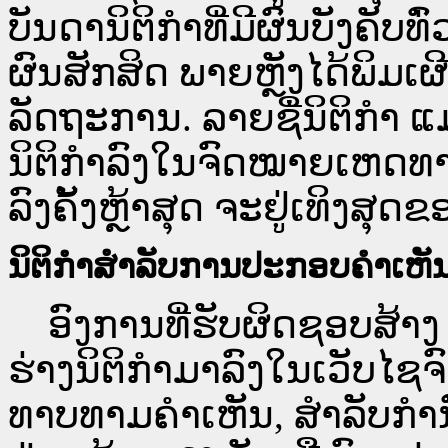
ບັນດານິຕິກຳທີ່ມີຜົນບັງຄັບທ
ຜົນສັກສິດ ພາຍຫຼັງໄດ້ພິມ
ລັດຖະການ. ລາຍຊື່ນິຕິກຳ ແ
ນິຕິກຳລົງໃນຈົດໝາຍເຫດທາງລ
ລົງຄັ້ງຫຼ້າສຸດ ຈະຢູ່ເທິງສຸດຂ
ນິຕິກຳສຳລັບການປະກອບຄຳເຫັ
ອົງການທີ່ຮັບຜິດຊອບສ້າງ 
ຮ່າງນິຕິກຳມາລົງໃນ​ເວັບ​
ທາບທາມຄຳເຫັນ, ສໍາລັບກໍ