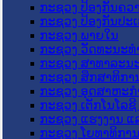
ກະຊວງ ປ້ອງກັນຄວ
ກະຊວງ ປ້ອງກັນປະ
ກະຊວງ ພາຍໃນ
ກະຊວງ ວັດທະນະທຳ
ກະຊວງ ສາທາລະນະ
ກະຊວງ ສຶກສາທິການ
ກະຊວງ ອຸດສາຫະກຳ
ກະຊວງ ເຕັກໂນໂລຊີ
ກະຊວງ ແຮງງານ ແລ
ກະຊວງ ໂຍທາທິການ 