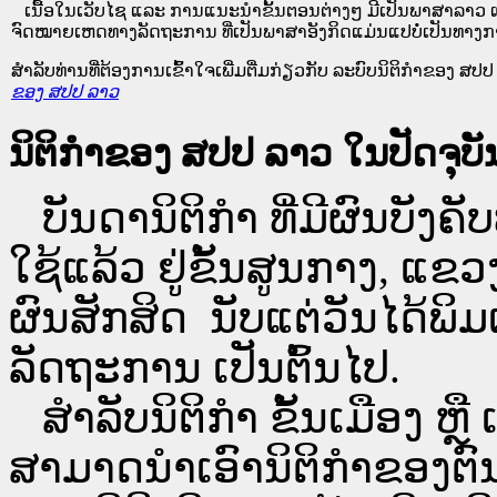
ເນື້ອໃນ​ເວັບ​ໄຊ​ ແລະ ການແນະນໍາຂັ້ນຕອນຕ່າງໆ ມີເປັນພາສາລາວ ແ
ຈົດໝາຍເຫດທາງລັດຖະການ ທີ່ເປັນພາສາອັງກິດແມ່ນແປບໍ່ເປັນທາງກ
ສໍາລັບທ່ານທີ່ຕ້ອງການເຂົ້າໃຈເພີ່ມຕື່ມກ່ຽວກັບ ລະບົບນິຕິກຳຂອງ ສປປ ລ
ຂອງ ສປປ ລາວ
ນິຕິກຳຂອງ ສປປ ລາວ ໃນປັດຈຸບັນ
ບັນດານິຕິກໍາ ທີ່ມີຜົນບັງຄັບ
ໃຊ້ແລ້ວ ຢູ່ຂັ້ນ​ສູນ​ກາງ, 
ຜົນສັກສິດ ນັບ​ແຕ່​ວັນໄດ້
ລັດຖະການ ເປັນ​ຕົ້ນ​ໄປ.
ສຳລັບນິ​ຕິ​ກຳ ຂັ້ນເມືອງ ຫຼ
ສາມາດນຳເອົານິຕິກຳຂອງຕົນທີ