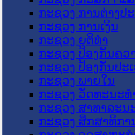
ກະຊວງ ການຕ່າງປ
ກະຊວງ ການເງິນ
ກະຊວງ ຍຸຕິທໍາ
ກະຊວງ ປ້ອງກັນຄວ
ກະຊວງ ປ້ອງກັນປະ
ກະຊວງ ພາຍໃນ
ກະຊວງ ວັດທະນະທຳ
ກະຊວງ ສາທາລະນະ
ກະຊວງ ສຶກສາທິການ
ກະຊວງ ອຸດສາຫະກຳ