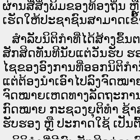
ຜ່ານ​ສື່ສິ່ງພິມຂອງທ້ອງຖິ່ນ
ເຮັດໃຫ້ປະຊາຊົນສາມາດເຂົ້າ
ສໍາລັບນິຕິກໍາທີ່ໄດ້ສ້າງຂຶ້
ສັກສິດທັນທີນັບແຕ່ວັນຮັບ ຮ
ໄຊຂອງອົງການທີ່ອອກນິຕິກໍາ
ແຕ່ຕ້ອງນໍາເອົາໄປລົງຈົດ
ຈົດ​ໝາຍ​ເຫດ​ທາງ​ລັດ​ຖະ​ກ
ກົດໝາຍ ກະຊວງຍຸຕິທໍາ ຊ້າສ
ຮັບຮອງ ຫຼື ປະກາດໃຊ້ ເປັນຕົ