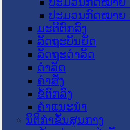
ປະມວນກົດໝາຍ 
ປະມວນກົດໝາຍ 
ມະຕິຕົກລົງ
ລັດຖະບັນຍັດ
ລັດຖະດໍາລັດ
ດໍາລັດ
ຄໍາສັ່ງ
ຂໍ້ຕົກລົງ
ຄໍາແນະນໍາ
ນິຕິກຳຂັ້ນສູນກາງ