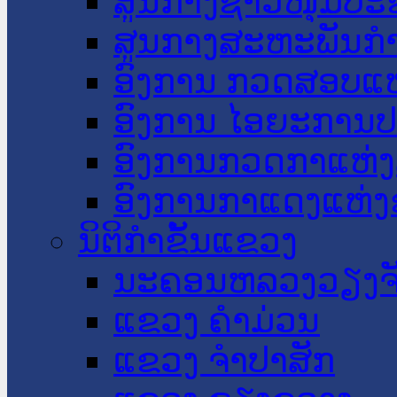
ສູນກາງຊາວໜຸ່ມປະ
ສູນກາງສະຫະພັນກ
ອົງການ ກວດສອບແຫ
ອົງການ ໄອຍະການປ
ອົງການກວດກາແຫ່ງ
ອົງການກາແດງແຫ່
ນິຕິກໍາຂັ້ນແຂວງ
ນະ​ຄອນ​ຫລວງວຽງຈ
ແຂວງ ຄໍາມ່ວນ
ແຂວງ ຈໍາປາສັກ