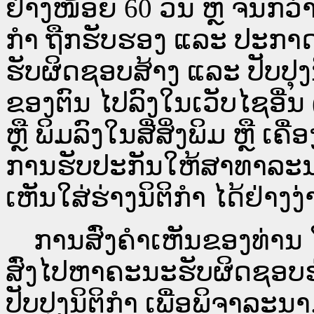
ຢ່າງໜ້ອຍ 60 ວັນ ຫຼື ຈົນກວ
ກໍາ ຖືກຮັບຮອງ ແລະ ປະກາດ
ຮັບຜິດຊອບສ້າງ ແລະ ປັບປຸງ
ຂອງຕົນ ໄປລົງໃນ​ເວັບ​ໄຊ​ອື່
ຫຼື ພິມລົງໃນສື່ສິ່ງພິມ ຫຼື ເ
ການຮັບປະກັນໃຫ້ສາທາລະນ
ເຫັນໃສ່ຮ່າງນິຕິກຳ ໄດ້ຢ່າງ
ການສົ່ງຄໍາເຫັນຂອງທ່ານ ໃສ
ສົ່ງໄປຫາຄະນະຮັບຜິດຊອບຮ
ປັບປຸງນິຕິກຳ ເພື່ອພິຈາລະນາ