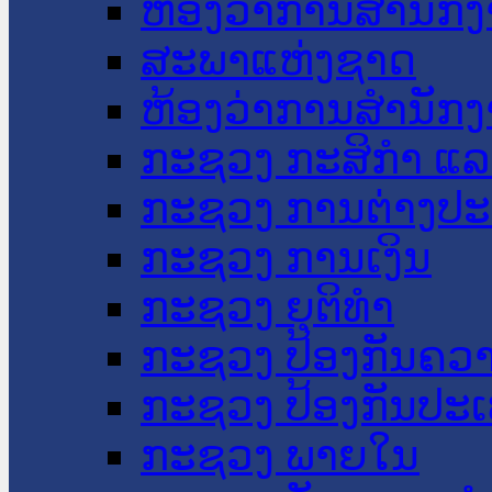
ຫ້ອງວ່າການສໍານັ
ສະພາແຫ່ງຊາດ
ຫ້ອງວ່າການສຳນັກງ
ກະຊວງ ກະສິກຳ ແລະ
ກະຊວງ ການຕ່າງປ
ກະຊວງ ການເງິນ
ກະຊວງ ຍຸຕິທໍາ
ກະຊວງ ປ້ອງກັນຄວ
ກະຊວງ ປ້ອງກັນປະ
ກະຊວງ ພາຍໃນ