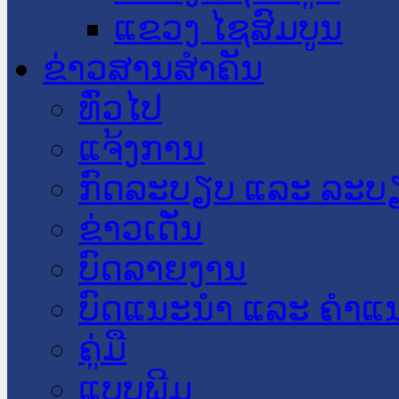
ແຂວງ ໄຊສົມບູນ
ຂ່າວສານສໍາຄັນ
​ທົ່ວ​ໄປ
ແຈ້ງການ
ກົດລະບຽບ ແລະ ລະບ
ຂ່າວເດັ່ນ
ບົດລາຍງານ
ບົດແນະນໍາ ແລະ ຄໍາແ
ຄູ່ມື
ແບບພີມ