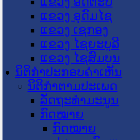
ແຂວງ ອັດຕະປື
ແຂວງ ອຸດົມໄຊ
ແຂວງ ເຊກອງ
ແຂວງ ໄຊຍະບູລີ
ແຂວງ ໄຊສົມບູນ
ນິຕິກໍາປະກອບຄໍາເຫັນ
ນິຕິກໍາຕາມປະເພດ
ລັດຖະທໍາມະນູນ
ກົດໝາຍ
ກົດໝາຍ