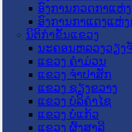
ອົງການກວດກາແຫ່ງ
ອົງການກາແດງແຫ່
ນິຕິກໍາຂັ້ນແຂວງ
ນະ​ຄອນ​ຫລວງວຽງຈ
ແຂວງ ຄໍາມ່ວນ
ແຂວງ ຈໍາປາສັກ
ແຂວງ ຊຽງຂວາງ
ແຂວງ ບໍລິຄໍາໄຊ
ແຂວງ ບໍ່ແກ້ວ
ແຂວງ ຜົ້ງສາລີ