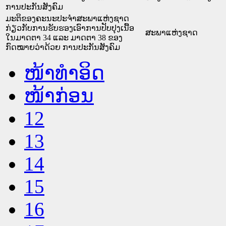
ການປະກັນສັງຄົມ
ມະຕິຂອງຄະນະປະຈຳສະພາແຫ່ງຊາດ
ກ່ຽວກັບການຮັບຮອງເອົາການປັບປຸງເນື້ອ
ສະພາແຫ່ງຊາດ
ໃນມາດຕາ 34 ແລະ ມາດຕາ 38 ຂອງ
ກົດໝາຍວ່າດ້ວຍ ການປະກັນສັງຄົມ
ໜ້າທໍາອິດ
ໜ້າກ່ອນ
12
13
14
15
16