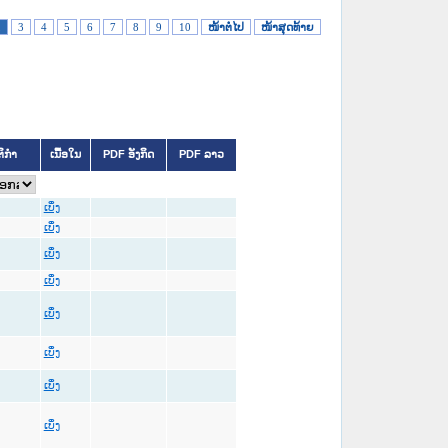
2
3
4
5
6
7
8
9
10
ໜ້າຕໍ່ໄປ
ໜ້າສຸດທ້າຍ
ຕິກຳ
ເນື້ອໃນ
PDF ອັງກິດ
PDF ລາວ
ເບິ່ງ
ເບິ່ງ
ເບິ່ງ
ເບິ່ງ
ເບິ່ງ
ເບິ່ງ
ເບິ່ງ
ເບິ່ງ