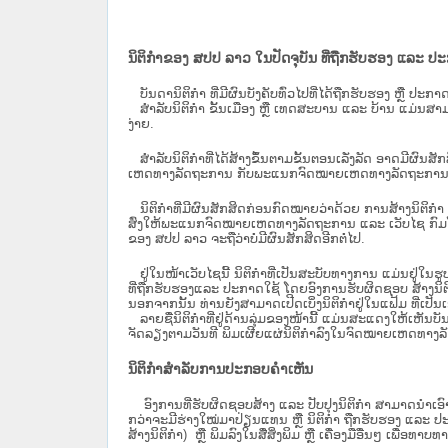
ນິຕິກຳຂອງ ສປປ ລາວ ໃນປັດຈຸບັນ ທີ່ຖືກ​ຮັບ​ຮອງ ແລະ ປ
ບັນດານິຕິກໍາ ທີ່ມີຜົນບັງຄັບທົ່ວໄປທີ່ໄດ້ຖືກ​ຮັບ​ຮອງ ຫຼື ປ
ສຳລັບນິ​ຕິ​ກຳ ຂັ້ນເມືອງ ຫຼື ເທດ​ສະ​ບານ ແລະ ບ້ານ ແມ່ນສາມ
ງ່າຍ.
ສໍາລັບນິຕິກໍາທີ່ໄດ້ສ້າງຂຶ້ນຕາມຂັ້ນຕອນເລັ່ງລັດ ອາດມີຜົນສ
ເຫດທາງລັດຖະການ ກັບ​ພະແນກຈົດ​ໝາຍ​ເຫດ​ທາງ​ລັດ​ຖະ​ການ​ 
ນິ​ຕິ​ກຳ​ທີ່​ມີ​ຜົນ​ສັກ​ສິດ​ກ່ອນ​ກົດ​ໝາຍ​ວ່າ​ດ້ວຍ​ ການ​ສ້າງ​ນ
ສົ່ງໃຫ້​ພະແນກຈົດ​ໝາຍ​ເຫດ​ທາງ​ລັດ​ຖະ​ການ ແລະ ເວັບໄຊ​ ກົມໂ
ຂອງ ສປ​ປ ລາວ ​ຈະຖື​ວ່າບໍ່​ມີ​ຜົນ​ສັກ​ສິດ​ອີກ​ຕໍ່​ໄປ.
ຢູ່ໃນໜ້າ​ເວັບ​ໄຊ​ນີ້ ນິຕິກຳທີ່ເປັນສະບັບທາງການ ແມ່ນຢູ່ໃນຮ
ທີ່ຖືກຮັບຮອງແລະ ປະກາດໃຊ້ ໂດຍອົງການຮັບຜິດຊອບ ສ້າງນິຕິກ
ນອກຈາກນັ້ນ ທ່ານຍັງສາມາດເປີດເບິ່ງນິຕິກຳຢູ່ໃນແຟ້ມ ທີ່ເປັນເອ
ລາຍຊື່ນິຕິກຳທີ່ຢູ່ດ້ານລຸ່ມຂອງໜ້ານີ້ ແມ່ນສະແດງໃຫ້ເຫັນບັ
ຈັດລຽງຕາມວັນທີ ພິມເຜີຍແຜ່ນິຕິກຳລົງໃນຈົດໝາຍເຫດທາງລັດຖະການ
ນິຕິກຳສຳລັບການປະກອບຄຳເຫັນ
ອົງການທີ່ຮັບຜິດຊອບສ້າງ ແລະ ປັບປຸງນິຕິກຳ ສາມາດນຳເອົາ
ກວ່າຈະມີຮ່າງໃໝ່ມາປ່ຽນແທນ ຫຼື ນິຕິກໍາ ຖືກຮັບຮອງ ແລະ ປະກ
ສ້າງນິຕິກຳ) ຫຼື ພິມລົງໃນສື່ສິ່ງພິມ ຫຼື ເຄື່ອງມືອື່ນໆ ເພ