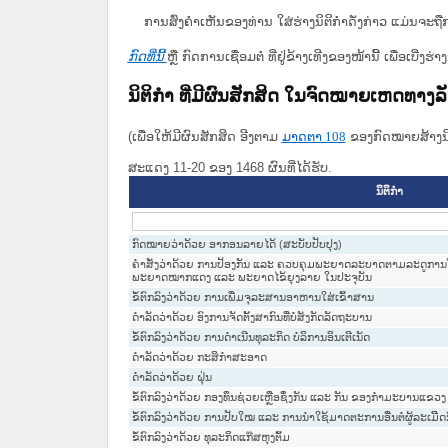
ການສົ່ງຄໍາເຫັນຂອງທ່ານ ໃສ່ຮ່າງນິຕິກຳດັ່ງກ່າວ ແມ່ນຈະຖື
ກົດທີ່ນີ້
ຫຼື ກົດການເຊື່ອມຕໍ່ ທີ່ຢູ່ຂ້າງເທີງຂອງໜ້ານີ້ ເພື່ອເບ
ນິຕິກໍາ ທີ່ມີຜົນສັກສິດ ໃນຈົດໝາຍເຫດທາງ
(ເພື່ອໃຫ້ມີຜົນສັກສິດ ອີງຕາມ
ມາດ​ຕາ 108
ຂອງກົດໝາຍສ້າງນິຕ
ສະແດງ 11-20 ຂອງ 1468 ຜົນທີ່ໄດ້ຮັບ.
ນິຕິກໍາ
ກົດໝາຍວ່າດ້ວຍ ອາກອນລາຍໄດ້ (ສະບັບປັບປຸງ)
ຄຳສັ່ງວ່າດ້ວຍ ການປ້ອງກັນ ແລະ ຄວບຄຸມພະຍາດລະບາດຕາມລະດູກ
ພະຍາດໝາກແດງ ແລະ ພະຍາດໄຂ້ຍຸງລາຍ ໃນປະຈຸບັນ
ຂໍ້ຕົກລົງວ່າດ້ວຍ ການເພີ່ມຈຸລະສານອາຫານໃສ່ເຂົ້າສານ
ດຳລັດວ່າດ້ວຍ ອົງການຈັດຕັ້ງສາກົນທີ່ບໍ່ສັງກັດລັດຖະບານ
ຂໍ້ຕົກລົງວ່າດ້ວຍ ການດຳເນີນທຸລະກິດ ບໍລິການອິນເຕີເນັດ
ດຳລັດວ່າດ້ວຍ ກະສິກຳສະອາດ
ດຳລັດວ່າດ້ວຍ ຝຸ່ນ
ຂໍ້ຕົກລົງວ່າດ້ວຍ ກອງທຶນຊ່ວຍເຫຼືອຊຶ່ງກັນ ແລະ ກັນ ຂອງກຳມະບານແຂວງ
ຂໍ້ຕົກລົງວ່າດ້ວຍ ການປັບໃໝ ແລະ ການນຳໃຊ້ມາດຕະການອື່ນຕໍ່ຜູ້ລະເມິ
ຂໍ້ຕົກລົງວ່າດ້ວຍ ທຸລະກິດແກ໊ສຫຸງຕົ້ມ