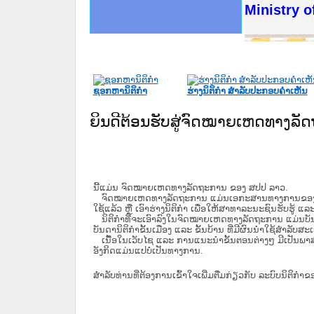
ດໝາຍເຫດທາງລັດຖະການໃຫ້ຜູ້ປະສານງານ
ນການຈັດຕັ້ງປະຕິບັດວຽກງານຈົດໝາຍເຫດ
ສານງານວຽກງານຈົດໝາຍເຫດທາງລັດຖະການ
ສານງານວຽກງານຈົດໝາຍເຫດທາງລັດຖະການ
ດໝາຍລາວ ແລະ ເວັບໄຊຈົດໝາຍເຫດທາງ
ດໝາຍລາວ ແລະ ເວັບໄຊຈົດໝາຍເຫດທາງ
ກງານຈົດໝາຍເຫດທາງລັດຖະການ ໃຫ້ຜູ້
ກງານຈົດໝາຍເຫດທາງລັດຖະການ ໃຫ້ຜູ້
Ministry o
ທີ່ ວິທະຍາຄານສັນຕິບານປະຊາຊົນ
ທີ່ ວິທະຍາຄານຕຳຫຼວດປະຊາຊົນ
ານສະພາປະຊາຊົນ ພາກເໜືອ
ງານສະພາປະຊາຊົນ ພາກກາງ
ຂັ້ນແຂວງພາກເໜືອ
ສຳລັບ ພາກກາງ
ທາງລັດຖະການ
ສຳລັບ ພາກໃຕ້
ຊອກຫານິຕິກໍາ
ຮ່າງນິຕິກໍາ ສໍາລັບປະກອບຄໍາເຫັນ
ຍິນດີຕ້ອນຮັບສູ່ຈົດໝາຍເຫດທາງລ
ນີ້ແມ່ນ ຈົດໝາຍເຫດທາງລັດຖະການ ຂອງ ສປປ ລາວ.
ຈົດໝາຍເຫດທາງລັດຖະການ ແມ່ນ​ເອ​ກະ​ສານ​ທາງ​ການ​ຂອງ​ລັດ ທີ່​ເປັນ
ໃຊ້ແລ້ວ ຫຼື ເອົາຮ່າງນິຕິກໍາ ເພື່ອໃຫ້​ສາ​ທາ​ລະ​ນະ​ຊົນ​ຮັບ​ຮູ້ ແລ
ນິ​ຕິ​ກຳ​ທີ່​ຈະ​ເອົາ​ລົງ​ໃນ​ຈົດ​ໝາຍ​ເຫດ​ທາງ​ລັດ​ຖະ​ການ ​ແມ່ນ​ບັນ​ດາ​ນ
ບັນ​ດານິ​ຕິ​ກຳ​ຂັ້ນ​ເມືອງ ແລະ ຂັ້ນ​ບ້ານ ​ທີ່​ມີ​ຜົນ​ນຳ​ໃຊ້​ສຳ​ລັບ​
ເນື້ອໃນ​ເວັບ​ໄຊ​ ແລະ ການແນະນໍາຂັ້ນຕອນຕ່າງໆ ມີເປັນພ
ອັງກິດແມ່ນແປບໍ່ເປັນທາງການ.
ສໍາລັບທ່ານທີ່ຕ້ອງການເຂົ້າໃຈເພີ່ມຕື່ມກ່ຽວກັບ ລະບົບນິຕິກຳຂ