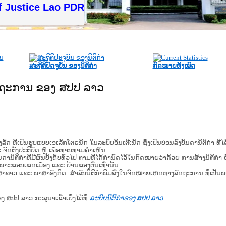
f Justice Lao PDR
ສະຖິຕິປັດຈຸບັນ ຂອງນິຕິກໍາ
ກົດໝາຍທັງໝົດ
ັດຖະການ ຂອງ ສປປ ລາວ
​ຮູບ​ແບບ​ເອ​ເລັກ​ໂຕ​ຣ​ນິກ ໃນ​ລະ​ບົບ​ອິນ​ເຕີ​ເນັດ ຊຶ່ງ​ເປັນ​ບ່ອນ​ລົງ​ບັນ​ດາ​ນິ​ຕິ​ກຳ ທີ
ະ ຈັດ​ຕັ້ງ​ປະ​ຕິ​ບັດ ຫຼື ເພື່ອທາບທາມຄໍາເຫັນ.
ິ​ຕິ​ກຳ​ທີ່​ມີ​ຜົນ​ບັງ​ຄັບ​ທົ່ວ​ໄປ ຕາມ​ທີ່​ໄດ້​ກຳ​ນົດ​ໄວ້​ໃນ​ກົດ​ໝາຍ​ວ່າ​ດ້ວຍ​ ການ​ສ້າງ​ນິ​ຕິ​ກຳ ຍົ
ສະ​ເພາະ​ຂອບ​ເຂດ​ເມືອງ ແລະ ບ້ານ​ຂອງ​ຕົນ​ເທົ່າ​ນັ້ນ.
າສາລາວ ແລະ ພາສາອັງກິດ. ສໍາລັບນິຕິກຳພິມລົງໃນຈົດໝາຍເຫດທາງລັດຖະການ ທີ່ເປັນ
ອງ ສປປ ລາວ ກະລຸນາເຂົ້າເບີ່ງໄດ້ທີ່
ລະບົບນິຕິກຳຂອງ ສປປ ລາວ