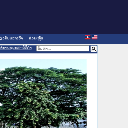
່ຽວກັບພວກເຮົາ
ຊ່ວຍເຫຼືອ
ອມຕໍ່ການຊອກຫານິຕິກຳ