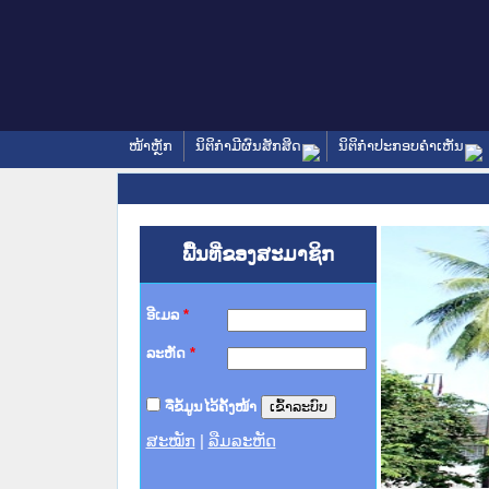
ໜ້າຫຼັກ
ນິຕິກໍາມີຜົນສັກສິດ
ນິຕິກໍາປະກອບຄໍາເຫັນ
ພື້ນທີ່ຂອງສະມາຊິກ
ອີເມລ
*
ລະຫັດ
*
ຈື່ຂໍ້ມູນໄວ້ຄັ້ງໜ້າ
ສະໝັກ
|
ລືມລະຫັດ