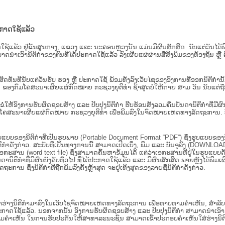
ະກາດໃຊ້ແລ້ວ
ະກາດໃຊ້ແລ້ວ ຢູ່ຂັ້ນ​ສູນ​ກາງ, ແຂວງ ແລະ ນະຄອນຫຼວງນັ້ນ ແມ່ນມີຜົນສັກສິດ ນັບ​ແຕ່​ວັ
າດນຳເອົານິຕິກຳຂອງຕົນທີ່ໄດ້ປະກາດໃຊ້ແລ້ວ ລົງ​ເຜີຍແຜ່​ຜ່ານ​ສື່ສິ່ງພິມຂອງທ້ອງຖິ່ນ 
ັກສິດທັນທີນັບແຕ່ວັນຮັບ ຮອງ ຫຼື ປະກາດໃຊ້ ພ້ອມທັງລົງເວັບໄຊຂອງອົງການທີ່ອອກນິຕິກໍາ
ຂອງກົມໂຄສະນາເຜີຍແຜ່ກົດໝາຍ ກະຊວງຍຸຕິທໍາ ຊ້າສຸດບໍ່ໃຫ້ກາຍ ສາມ ວັນ ນັບແຕ່ຖືກຮ
ິ​ຕິ​ກຳ ຂໍໃຫ້ອົງ​ການ​ຮັບ​ຜິດ​ຊອບ​ສ້າງ ແລະ ປັບ​ປຸງນິ​ຕິ​ກຳ ຮີບຮ້ອນສັງລວມຄືນບັນດານິຕິກໍາທ
ຄສະນາເຜີຍແຜ່ກົດໝາຍ ກະຊວງຍຸຕິທໍາ ເພື່ອພິມລົງໃນຈົດໝາຍເຫດທາງລັດຖະການ. ບັນ​ດາ​ນິ​ຕິ
ູບແບບຂອງນິຕິກໍາທີ່ເປັນຮູບພາບ (Portable Document Format “PDF”) ຊຶ່ງຮູບແບບຂອງນິຕ
ຳດັ່ງກ່າວ. ສະບັບທີ່ເປັນທາງການນີ້ ສາມາດເປີດເບິ່ງ, ພິມ ແລະ ບັນຈຸລົງ (DOWNLOAD)
ກະສານ (word text file) ຊຶ່ງສາມາດຄົ້ນຫາຂໍ້ມູນໄດ້ ແຕ່ວ່າເອກະສານທີ່ຢູ່ໃນຮູບແບບດັ່ງກ່
ນດານິຕິກຳທີ່ມີຜົນບັງຄັບທົ່ວໄປ ທີ່ໄດ້ປະກາດໃຊ້ແລ້ວ ແລະ ມີຜົນສັກສິດ ພາຍຫຼັງໄດ້
 ຊຶ່ງນິຕິກຳທີ່ຖືກພິມລົງຄັ້ງຫຼ້າສຸດ ຈະຢູ່ເທິງສຸດຂອງລາຍຊື່ນິຕິກໍາດັ່ງກ່າວ.
ຮ່າງນິຕິກຳມາລົງໃນ​ເວັບ​ໄຊຈົດໝາຍເຫດທາງລັດຖະການ ເພື່ອທາບທາມຄຳເຫັນ, ສໍາລັບກ
າດໃຊ້ແລ້ວ. ນອກຈາກນັ້ນ ອົງການຮັບຜິດຊອບສ້າງ ແລະ ປັບປຸງນິຕິກໍາ ສາມາດນຳເອົາຮ່າງນ
ື່ອທາບທາມຄໍາເຫັນ ໃນການຮັບປະກັນໃຫ້ສາທາລະນະຊົນ ສາມາດເຂົ້າປະກອບຄໍາເຫັນໃສ່ຮ່າງນິຕ