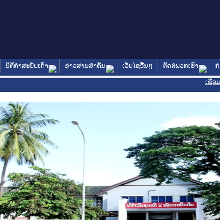
ນິຕິກໍາສະບັບເກົ່າ
ຂ່າວສານສໍາຄັນ
ເວັບໄຊອື່ນໆ
ຕິດຕໍ່ພວກເຮົາ
ກ
ເຊື່