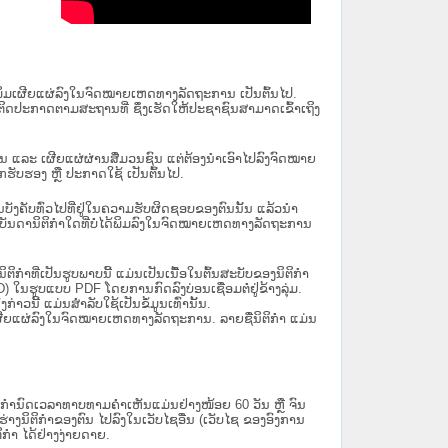
ນໄດ້ພິມເຜີຍແຜ່ລົງໃນຈົດໝາຍເຫດທາງລັດຖະການ ເປັນ​ຕົ້ນ​ໄປ.
ຫຼື ຕິດປະກາດຕາມສະຖານທີ່ ຊຶ່ງເຮັດໃຫ້ປະຊາຊົນສາມາດເຂົ້າເຖິງ
ນັ້ນ ແລະ ເຜີຍແຜ່ຜ່ານສື່ມວນຊົນ ແຕ່ຕ້ອງນໍາເອົາໄປລົງຈົດໝາຍ
ັບຮອງ ຫຼື ປະກາດໃຊ້ ເປັນຕົ້ນໄປ.
ີ່ມີຜົນບັງຄັບທົ່ວໄປທີ່ຢູ່ໃນຄວາມຮັບຜິດຊອບຂອງຕົນນັ້ນ ແລ້ວນໍາ
​ກຳ​ໃດ​ທີ່ບໍ່​ໄດ້​ພິມ​ລົງ​ໃນ​ຈົດ​ໝາຍ​ເຫດ​ທາງ​ລັດ​ຖະ​ການ
ິກໍາທີ່ເປັນຮູບພາບນີ້ ແມ່ນເປັນເນື້ອໃນຕົ້ນສະບັບຂອງນິຕິກໍາ
 ໃນຮູບແບບ PDF ໂດຍການກົດລົງບ່ອນເຊື່ອມຕໍ່ຢູ່ຂ້າງລຸ່ມ.
າວນີ້ ແມ່ນສຳລັບໃຊ້ເປັນຂໍ້ມູນເທົ່ານັ້ນ.
ພິມເຜີຍແຜ່ລົງໃນຈົດໝາຍເຫດທາງລັດຖະການ. ລາຍຊື່ນິຕິກຳ ແມ່ນ
ໍານົດເວລາທາບທາມຄໍາເຫັນແມ່ນຢ່າງໜ້ອຍ 60 ວັນ ຫຼື ຈົນ
ິຕິກຳຂອງຕົນ ໄປລົງໃນ​ເວັບ​ໄຊ​ອື່ນ (ເວັບ​ໄຊ​ ຂອງອົງການ
ິກຳ ໄດ້ຢ່າງງ່າຍດາຍ.