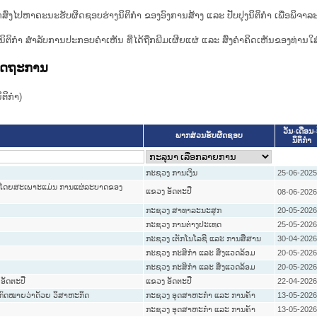
ກສົ່ງໄປຫາຄະນະຮັບຜິດຊອບຮ່າງນິຕິກຳ ຂອງອົງການສ້າງ ແລະ ປັບປຸງນິຕິກຳ ເພື່ອພິຈາລ
ີ່ງຮ່າງນິຕິກໍາ ສໍາລັບການປະກອບຄຳເຫັນ ທີ່ໄດ້ຖືກພີມເຜີຍແຜ່ ແລະ ສົ່ງຄຳຄິດເຫັນຂອງທ່ານໃສ
ລັດຖະການ
ິກໍາ)
ວັນ-ເດືອນ-
ພາກສ່ວນຮັບຜິດຊອບ
ນິຕິກໍາ
ກະຊວງ ການເງິນ
25-06-2025
ານໂດຍສະເພາະແມ່ນ ການແຜ່ລະບາດຂອງ
ແຂວງ ອັດຕະປື
08-06-2026
ກະຊວງ ສາທາລະນະສຸກ
20-05-2026
ກະຊວງ ການຕ່າງປະເທດ
25-05-2026
ກະຊວງ ເຕັກໂນໂລຊີ ແລະ ການສື່ສານ
30-04-2026
ກະຊວງ ກະສິກຳ ແລະ ສິ່ງແວດລ້ອມ
20-05-2026
ກະຊວງ ກະສິກຳ ແລະ ສິ່ງແວດລ້ອມ
20-05-2026
 ອັດຕະປື
ແຂວງ ອັດຕະປື
22-04-2026
ີດກົດໝາຍວ່າດ້ວຍ ວິສາຫະກິດ
ກະຊວງ ອຸດສາຫະກຳ ແລະ ການຄ້າ
13-05-2026
ກະຊວງ ອຸດສາຫະກຳ ແລະ ການຄ້າ
13-05-2026