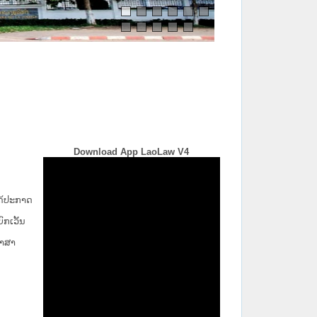
Download App LaoLaw V4
່ໄດ້ປະກາດ
ກ​ເວັ້ນ​
ພາສາ