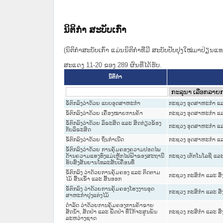
ນິຕິກໍາ ສະບັບເກົ່າ
(ນິຕິກໍາສະບັບເກົ່າ ແມ່ນນິຕິກໍາທີ່ມີ ສະບັບປັບປຸງໃໝ່ມາປ່ຽນ
ສະແດງ 11-20 ຂອງ 289 ຜົນທີ່ໄດ້ຮັບ.
ນິຕິກໍາ
ຂໍ້ຕົກລົງວ່າດ້ວຍ ແບບອຸດສາຫະກໍາ
ກະຊວງ ອຸດສາຫະກຳ ແລ
ຂໍ້ຕົກລົງວ່າດ້ວຍ ເຄື່ອງໝາຍການຄ້າ
ກະຊວງ ອຸດສາຫະກຳ ແລ
ຂໍ້ຕົກລົງວ່າດ້ວຍ ລິຂະສິດ ແລະ ສິດກ່ຽວຂ້ອງ
ກະຊວງ ອຸດສາຫະກຳ ແລ
ກັບລິຂະສິດ
ຂໍ້ຕົກລົງວ່າດ້ວຍ ຖິ່ນກໍາເນີດ
ກະຊວງ ອຸດສາຫະກຳ ແລ
ຂໍ້ຕົກລົງວ່າດ້ວຍ ການຄຸ້ມຄອງຄວາມປອດໄພ
ດ້ານຄວາມແຮງທົ່ງແມ່ເຫຼັກໄຟຟ້າຂອງສະຖານີ
ກະຊວງ ເຕັກໂນໂລຊີ ແລະ
ຮັບສົ່ງສັນຍານໂທລະສັບເຄື່ອນທີ່
ຂໍ້ຕົກລົງ ວ່າດ້ວຍການຄຸ້ມຄອງ ແລະ ຕິດຕາມ
ກະຊວງ ກະສິກຳ ແລະ ສິ
ໄມ້ ສົ້ນເຂົ້າ ແລະ ສົ້ນອອກ
ຂໍ້ຕົກລົງ ວ່າດ້ວຍການຄຸ້ມຄອງໂຮງງານອຸດ
ກະຊວງ ກະສິກຳ ແລະ ສິ
ສາຫະກໍາປຸງແຕ່ງໄມ້
ດຳລັດ ວ່າດ້ວຍການຄຸ້ມຄອງການຄ້າຂາຍ
ສັດນໍ້າ, ສັດປ່າ ແລະ ພືດປ່າ ທີ່ໃກ້ຈະສູນພັນ
ກະຊວງ ກະສິກຳ ແລະ ສິ
ລະຫວ່າງຊາດ