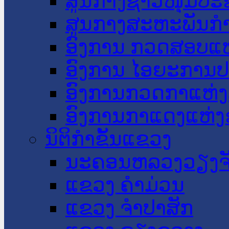
ສູນກາງຊາວໜຸ່ມປະ
ສູນກາງສະຫະພັນກ
ອົງການ ກວດສອບແຫ
ອົງການ ໄອຍະການປ
ອົງການກວດກາແຫ່ງ
ອົງການກາແດງແຫ່
ນິຕິກໍາຂັ້ນແຂວງ
ນະ​ຄອນ​ຫລວງວຽງຈ
ແຂວງ ຄໍາມ່ວນ
ແຂວງ ຈໍາປາສັກ