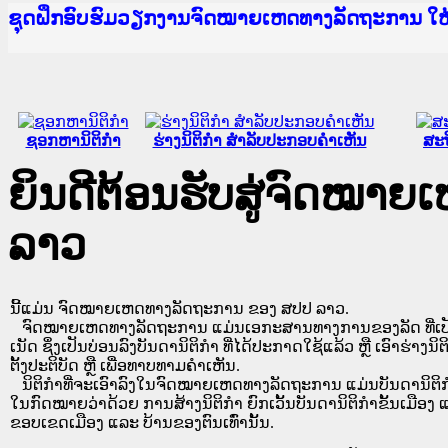
Ministry of Justice Lao PDR
ເຜີຍແຜ່ວັບໄຊຈົດໝາຍເຫດທາງລັດຖະການ ແລະ ແອັບກ
ກະຊວງຍຸຕິທຳ
ຊຸດຝຶກອົບຮົມວຽກງານຈົດໝາຍເຫດທາງລັດຖະການ ໃ
ກອງປະຊຸມທົບທວນຄືນການຈັດຕັ້ງປະຕິບັດວຽກງານຈ
ຝຶກອົບຮົມ ຜູ່ປະສານງານວຽກງານຈົດໝາຍເຫດທາງລັ
ຝຶກອົບຮົມ ຜູ່ປະສານງານວຽກງານຈົດໝາຍເຫດທາງລັດ
ເຜີຍແຜ່ແອັບກົດໝາຍລາວ ແລະ ເວັບໄຊຈົດໝາຍເຫດທ
ເຜີຍແຜ່ແອັບກົດໝາຍລາວ ແລະ ເວັບໄຊຈົດໝາຍເຫດທາ
ຍົກລະດັບວຽກງານຈົດໝາຍເຫດທາງລັດຖະການໃຫ້ຜູ້
ຊຸດຝຶກອົບຮົມວຽກງານຈົດໝາຍເຫດທາງລັດຖະການ ໃ
ຊອກຫານິຕິກໍາ
ຮ່າງນິຕິກໍາ ສໍາລັບປະກອບຄໍາເຫັນ
ສະຖ
ຍິນດີຕ້ອນຮັບສູ່ຈົດໝາ
ລາວ
ນີ້ແມ່ນ ຈົດໝາຍເຫດທາງລັດຖະການ ຂອງ ສປປ ລາວ.
ຈົດໝາຍເຫດທາງລັດຖະການ ແມ່ນ​ເອ​ກະ​ສານ​ທາງ​ການ​ຂອງ​ລັດ ທີ່​ເປັນ​ຮູບ​
ເນັດ ຊຶ່ງ​ເປັນ​ບ່ອນ​ລົງ​ບັນ​ດາ​ນິ​ຕິ​ກຳ ທີ່ໄດ້ປະກາດໃຊ້ແລ້ວ ຫຼື ເອົາຮ່າງນິຕ
ຕັ້ງ​ປະ​ຕິ​ບັດ ຫຼື ເພື່ອທາບທາມຄໍາເຫັນ.
ນິ​ຕິ​ກຳ​ທີ່​ຈະ​ເອົາ​ລົງ​ໃນ​ຈົດ​ໝາຍ​ເຫດ​ທາງ​ລັດ​ຖະ​ການ ​ແມ່ນ​ບັນ​ດາ​ນິ​ຕິ​ກຳ​ທີ່
ໃນ​ກົດ​ໝາຍ​ວ່າ​ດ້ວຍ​ ການ​ສ້າງ​ນິ​ຕິ​ກຳ ຍົກ​ເວັ້ນ​ບັນ​ດານິ​ຕິ​ກຳ​ຂັ້ນ​ເມືອງ ແ
ຂອບ​ເຂດ​ເມືອງ ແລະ ບ້ານ​ຂອງ​ຕົນ​ເທົ່າ​ນັ້ນ.