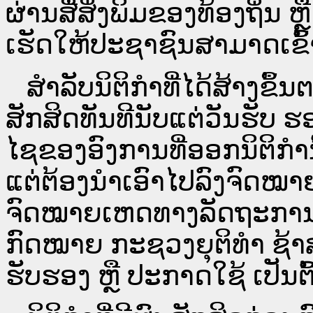
ຜ່ານ​ສື່ສິ່ງພິມຂອງທ້ອງຖິ່ນ
ເຮັດໃຫ້ປະຊາຊົນສາມາດເຂົ້າ
ສໍາລັບນິຕິກໍາທີ່ໄດ້ສ້າງຂຶ້
ສັກສິດທັນທີນັບແຕ່ວັນຮັບ ຮ
ໄຊຂອງອົງການທີ່ອອກນິຕິກໍາ
ແຕ່ຕ້ອງນໍາເອົາໄປລົງຈົດ
ຈົດ​ໝາຍ​ເຫດ​ທາງ​ລັດ​ຖະ​ກ
ກົດໝາຍ ກະຊວງຍຸຕິທໍາ ຊ້າສ
ຮັບຮອງ ຫຼື ປະກາດໃຊ້ ເປັນຕົ