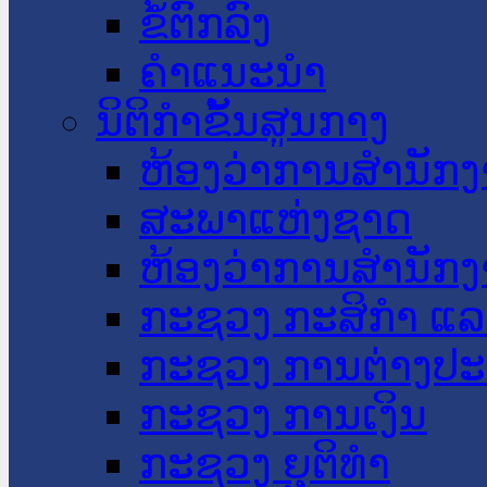
ຂໍ້ຕົກລົງ
ຄໍາແນະນໍາ
ນິຕິກໍາຂັ້ນສູນກາງ
ຫ້ອງວ່າການສໍານັ
ສະພາແຫ່ງຊາດ
ຫ້ອງວ່າການສຳນັກງ
ກະຊວງ ກະສິກຳ ແລະ
ກະຊວງ ການຕ່າງປ
ກະຊວງ ການເງິນ
ກະຊວງ ຍຸຕິທໍາ