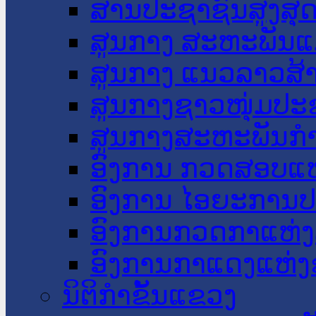
ສານປະຊາຊົນສູງສຸ
ສູນກາງ ສະຫະພັນແ
ສູນກາງ ແນວລາວສ້
ສູນກາງຊາວໜຸ່ມປະ
ສູນກາງສະຫະພັນກ
ອົງການ ກວດສອບແຫ
ອົງການ ໄອຍະການປ
ອົງການກວດກາແຫ່ງ
ອົງການກາແດງແຫ່
ນິຕິກໍາຂັ້ນແຂວງ