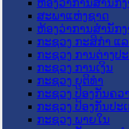
ຫ້ອງວ່າການສໍານັ
ສະພາແຫ່ງຊາດ
ຫ້ອງວ່າການສຳນັກງ
ກະຊວງ ກະສິກຳ ແລະ
ກະຊວງ ການຕ່າງປ
ກະຊວງ ການເງິນ
ກະຊວງ ຍຸຕິທໍາ
ກະຊວງ ປ້ອງກັນຄວ
ກະຊວງ ປ້ອງກັນປະ
ກະຊວງ ພາຍໃນ