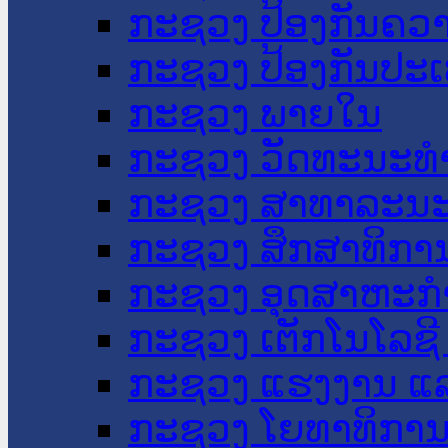
ກະຊວງ ປ້ອງກັນຄວ
ກະຊວງ ປ້ອງກັນປະ
ກະຊວງ ພາຍໃນ
ກະຊວງ ວັດທະນະທຳ
ກະຊວງ ສາທາລະນະ
ກະຊວງ ສຶກສາທິການ
ກະຊວງ ອຸດສາຫະກຳ
ກະຊວງ ເຕັກໂນໂລຊີ
ກະຊວງ ແຮງງານ ແລ
ກະຊວງ ໂຍທາທິການ 