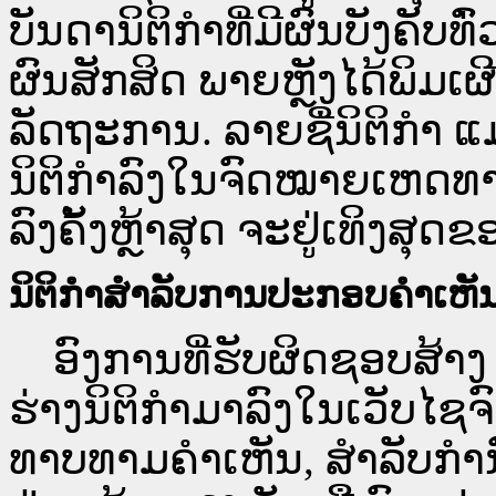
ບັນດານິຕິກຳທີ່ມີຜົນບັງຄັບທ
ຜົນສັກສິດ ພາຍຫຼັງໄດ້ພິມ
ລັດຖະການ. ລາຍຊື່ນິຕິກຳ ແ
ນິຕິກຳລົງໃນຈົດໝາຍເຫດທາງລ
ລົງຄັ້ງຫຼ້າສຸດ ຈະຢູ່ເທິງສຸດຂ
ນິຕິກຳສຳລັບການປະກອບຄຳເຫັ
ອົງການທີ່ຮັບຜິດຊອບສ້າງ 
ຮ່າງນິຕິກຳມາລົງໃນ​ເວັບ​
ທາບທາມຄຳເຫັນ, ສໍາລັບກໍ