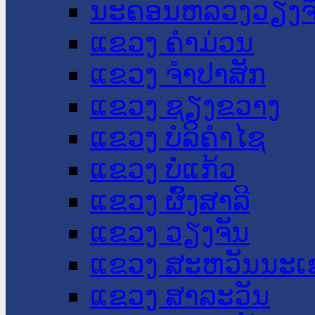
ນະ​ຄອນ​ຫລວງວຽງຈ
ແຂວງ ຄໍາມ່ວນ
ແຂວງ ຈໍາປາສັກ
ແຂວງ ຊຽງຂວາງ
ແຂວງ ບໍລິຄໍາໄຊ
ແຂວງ ບໍ່ແກ້ວ
ແຂວງ ຜົ້ງສາລີ
ແຂວງ ວຽງຈັນ
ແຂວງ ສະຫວັນນະເ
ແຂວງ ສາລະວັນ