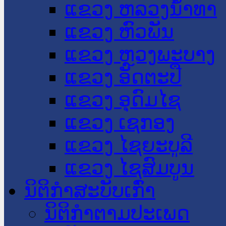
ແຂວງ ຫລວງນໍ້າທາ
ແຂວງ ຫົວພັນ
ແຂວງ ຫຼວງພະບາງ
ແຂວງ ອັດຕະປື
ແຂວງ ອຸດົມໄຊ
ແຂວງ ເຊກອງ
ແຂວງ ໄຊຍະບູລີ
ແຂວງ ໄຊສົມບູນ
ນິຕິກໍາສະບັບເກົ່າ
ນິຕິກຳຕາມປະເພດ