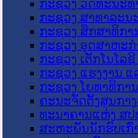
ກະຊວງ ວັດທະນະທຳ
ກະຊວງ ສາທາລະນະ
ກະຊວງ ສຶກສາທິການ
ກະຊວງ ອຸດສາຫະກຳ
ກະຊວງ ເຕັກໂນໂລຊີ
ກະຊວງ ແຮງງານ ແລ
ກະຊວງ ໂຍທາທິການ 
ຄະນະຈັດຕັ້ງສູນກາງ
ທະນາຄານແຫ່ງ ສປ
ສະຫະພັນນັກຮົບເກົ