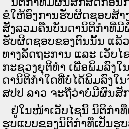
ນິ​ຕິ​ກຳ​ທີ່​ມີ​ຜົນ​ສັກ​ສິດ​ກ່ອນ
ຂໍໃຫ້ອົງ​ການ​ຮັບ​ຜິດ​ຊອບ​ສ້າ
ສັງລວມຄືນບັນດານິຕິກໍາທີ່ມີ
ຮັບຜິດຊອບຂອງຕົນນັ້ນ ແລ້ວ
ທາງ​ລັດ​ຖະ​ການ ແລະ ເວັບ
ກະຊວງຍຸຕິທໍາ ເພື່ອພິມລົ
ດາ​ນິ​ຕິ​ກຳ​ໃດ​ທີ່ບໍ່​ໄດ້​ພິມ​
ສປ​ປ ລາວ ​ຈະຖື​ວ່າບໍ່​ມີ​ຜົນ​ສັກ​
ຢູ່ໃນໜ້າ​ເວັບ​ໄຊ​ນີ້ ນິຕິກ
ຮູບແບບຂອງນິຕິກໍາທີ່ເປັນຮູ