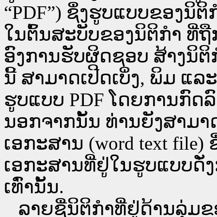
“PDF”) ຊຶ່ງຮູບແບບຂອງນິຕິກໍ
ໃນຕົ້ນສະບັບຂອງນິຕິກໍາ ທີ
ອົງການຮັບຜິດຊອບ ສ້າງນິຕິກ
ນີ້ ສາມາດເປີດເບິ່ງ, ພິມ 
ຮູບແບບ PDF ໂດຍການກົດລົງບ່ອ
ນອກຈາກນັ້ນ ທ່ານຍັງສາມາດເປີ
ເອກະສານ (word text file) ຊ
ເອກະສານທີ່ຢູ່ໃນຮູບແບບດັ່ງກ
ເທົ່ານັ້ນ.
ລາຍຊື່ນິຕິກຳທີ່ຢູ່ດ້ານລຸ່