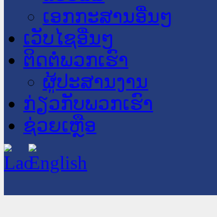
ເອກກະສານອື່ນໆ
ເວັບໄຊອື່ນໆ
ຕິດຕໍ່ພວກເຮົາ
ຜູ້ປະສານງານ
ກ່ຽວກັບພວກເຮົາ
ຊ່ວຍເຫຼືອ