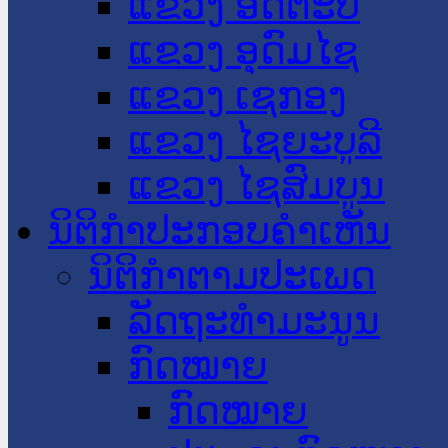
ແຂວງ ອັດຕະປື
ແຂວງ ອຸດົມໄຊ
ແຂວງ ເຊກອງ
ແຂວງ ໄຊຍະບູລີ
ແຂວງ ໄຊສົມບູນ
ນິຕິກໍາປະກອບຄໍາເຫັນ
ນິຕິກໍາຕາມປະເພດ
ລັດຖະທໍາມະນູນ
ກົດໝາຍ
ກົດໝາຍ