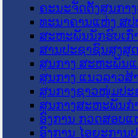
ຄະນະຈັດຕັ້ງສູນກາງ
ທະນາຄານແຫ່ງ ສປ
ສະຫະພັນນັກຮົບເກົ
ສານປະຊາຊົນສູງສຸ
ສູນກາງ ສະຫະພັນແ
ສູນກາງ ແນວລາວສ້
ສູນກາງຊາວໜຸ່ມປະ
ສູນກາງສະຫະພັນກ
ອົງການ ກວດສອບແຫ
ອົງການ ໄອຍະການປ