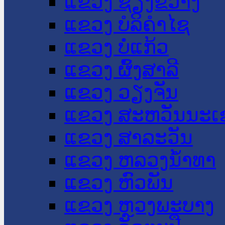
ແຂວງ ຊຽງຂວາງ
ແຂວງ ບໍລິຄໍາໄຊ
ແຂວງ ບໍ່ແກ້ວ
ແຂວງ ຜົ້ງສາລີ
ແຂວງ ວຽງຈັນ
ແຂວງ ສະຫວັນນະເ
ແຂວງ ສາລະວັນ
ແຂວງ ຫລວງນໍ້າທາ
ແຂວງ ຫົວພັນ
ແຂວງ ຫຼວງພະບາງ