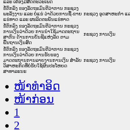
ແລະ ເຄື່ອງມືສັດຕະວະເພດ
ຂໍ້ຕົກລົງ ຂອງລັດຖະມົນຕີວ່າການ ກະຊວງ
ພະລັງງານ ແລະ ບໍ່ແຮ່ ວ່າດ້ວຍການຊື້-ຂາຍ
ກະຊວງ ອຸດສາຫະກຳ ແລ
ແຮ່ທາດ ແລະ ຜະລິດຕະພັນແຮ່ທາດ
ຂໍ້ຕົກລົງ ຂອງລັດຖະມົນຕີວ່າການ ກະຊວງ
ການເງິນວ່າດ້ວຍ ການນຳໃຊ້ມາດຕະຖານ
ກະຊວງ ການເງິນ
ສາກົນ ດ້ານການບັນຊີແຫ່ງລັດ ຕາມ
ພື້ນຖານເງິນສົດ
ຂໍ້ຕົກລົງ ຂອງລັດຖະມົນຕີວ່າການ ກະຊວງ
ການເງິນວ່າດ້ວຍ ການຮັບຮອງ
ມາດຕະຖານການລາຍງານການເງິນ ສຳລັບ
ກະຊວງ ການເງິນ
ວິສາຫະກິດທີ່ບໍ່ຮັບໃຊ້ຜົນປະໂຫຍດ
ສາທາລະນະ
ໜ້າທໍາອິດ
ໜ້າກ່ອນ
1
2