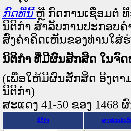
ກົດທີ່ນີ້
ຫຼື ກົດການເຊື່ອມຕໍ່ ທີ
ນິຕິກໍາ ສໍາລັບການປະກອບຄຳ
ສົ່ງຄຳຄິດເຫັນຂອງທ່ານໃສ່ຮ່
ນິຕິກໍາ ທີ່ມີຜົນສັກສິດ 
(ເພື່ອໃຫ້ມີຜົນສັກສິດ ອີງຕ
ນິຕິກໍາ)
ສະແດງ 41-50 ຂອງ 1468 ຜົນທ
ນິຕິກໍາ
ພາກສ່ວນຮັບຜ