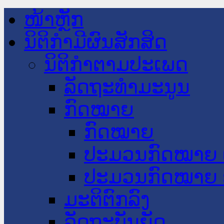
ໜ້າຫຼັກ
ນິຕິກໍາມີຜົນສັກສິດ
ນິຕິກໍາຕາມປະເພດ
ລັດຖະທໍາມະນູນ
ກົດໝາຍ
ກົດໝາຍ
ປະມວນກົດໝາຍ 
ປະມວນກົດໝາຍ 
ມະຕິຕົກລົງ
ລັດຖະບັນຍັດ