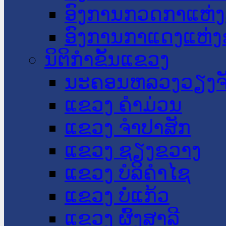
ອົງການກວດກາແຫ່ງ
ອົງການກາແດງແຫ່
ນິຕິກໍາຂັ້ນແຂວງ
ນະ​ຄອນ​ຫລວງວຽງຈ
ແຂວງ ຄໍາມ່ວນ
ແຂວງ ຈໍາປາສັກ
ແຂວງ ຊຽງຂວາງ
ແຂວງ ບໍລິຄໍາໄຊ
ແຂວງ ບໍ່ແກ້ວ
ແຂວງ ຜົ້ງສາລີ