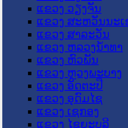
ແຂວງ ວຽງຈັນ
ແຂວງ ສະຫວັນນະເ
ແຂວງ ສາລະວັນ
ແຂວງ ຫລວງນໍ້າທາ
ແຂວງ ຫົວພັນ
ແຂວງ ຫຼວງພະບາງ
ແຂວງ ອັດຕະປື
ແຂວງ ອຸດົມໄຊ
ແຂວງ ເຊກອງ
ແຂວງ ໄຊຍະບູລີ