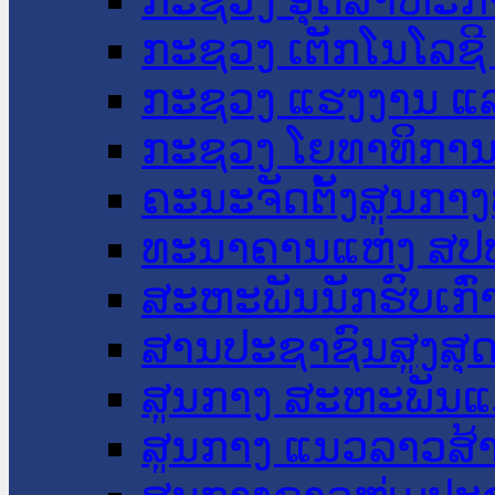
ກະຊວງ ເຕັກໂນໂລຊີ
ກະຊວງ ແຮງງານ ແລ
ກະຊວງ ໂຍທາທິການ 
ຄະນະຈັດຕັ້ງສູນກາງ
ທະນາຄານແຫ່ງ ສປ
ສະຫະພັນນັກຮົບເກົ
ສານປະຊາຊົນສູງສຸ
ສູນກາງ ສະຫະພັນແ
ສູນກາງ ແນວລາວສ້