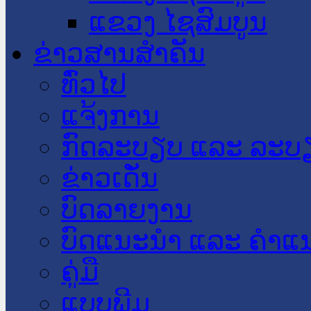
ແຂວງ ໄຊສົມບູນ
ຂ່າວສານສໍາຄັນ
​ທົ່ວ​ໄປ
ແຈ້ງການ
ກົດລະບຽບ ແລະ ລະບ
ຂ່າວເດັ່ນ
ບົດລາຍງານ
ບົດແນະນໍາ ແລະ ຄໍາແ
ຄູ່ມື
ແບບພີມ