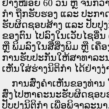
ຢ່າງໜ້ອຍ 60 ວັນ ຫຼື ຈົນກວ
ກໍາ ຖືກຮັບຮອງ ແລະ ປະກາດ
ຮັບຜິດຊອບສ້າງ ແລະ ປັບປຸງ
ຂອງຕົນ ໄປລົງໃນ​ເວັບ​ໄຊ​ອື່
ຫຼື ພິມລົງໃນສື່ສິ່ງພິມ ຫຼື ເ
ການຮັບປະກັນໃຫ້ສາທາລະນ
ເຫັນໃສ່ຮ່າງນິຕິກຳ ໄດ້ຢ່າງ
ການສົ່ງຄໍາເຫັນຂອງທ່ານ ໃສ
ສົ່ງໄປຫາຄະນະຮັບຜິດຊອບຮ
ປັບປຸງນິຕິກຳ ເພື່ອພິຈາລະນາ