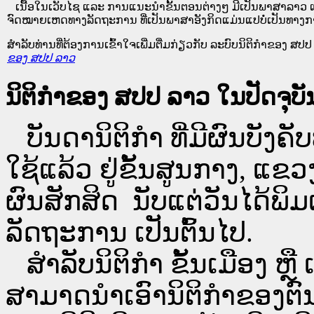
ເນື້ອໃນ​ເວັບ​ໄຊ​ ແລະ ການແນະນໍາຂັ້ນຕອນຕ່າງໆ ມີເປັນພາສາລາວ ແ
ຈົດໝາຍເຫດທາງລັດຖະການ ທີ່ເປັນພາສາອັງກິດແມ່ນແປບໍ່ເປັນທາງກ
ສໍາລັບທ່ານທີ່ຕ້ອງການເຂົ້າໃຈເພີ່ມຕື່ມກ່ຽວກັບ ລະບົບນິຕິກຳຂອງ ສປປ ລ
ຂອງ ສປປ ລາວ
ນິຕິກຳຂອງ ສປປ ລາວ ໃນປັດຈຸບັນ
ບັນດານິຕິກໍາ ທີ່ມີຜົນບັງຄັບ
ໃຊ້ແລ້ວ ຢູ່ຂັ້ນ​ສູນ​ກາງ, 
ຜົນສັກສິດ ນັບ​ແຕ່​ວັນໄດ້
ລັດຖະການ ເປັນ​ຕົ້ນ​ໄປ.
ສຳລັບນິ​ຕິ​ກຳ ຂັ້ນເມືອງ ຫຼ
ສາມາດນຳເອົານິຕິກຳຂອງຕົນທີ