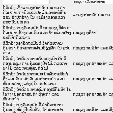
ຂໍ້ຕົກລົງ ເຈົ້າແຂວງສະຫວັນນະເຂດ ວ່າ
ດ້ວຍການກຳນົດເຂດປະເມີນລາຄາທີ່ດິນ
ແຂວງ ສະຫວັນນະເຂດ
ແລະ ສິ່ງປຸກສ້າງ ໃນ 4 ເມືອງຂອງແຂວງ
ສະຫວັນນະເຂດ
ຂໍ້ຕົກລົງ ຂອງລັດຖະມົນຕີ ກະຊວງຍຸຕິທໍາ ວ່າ
ດ້ວຍການສ້າງຄອບຄົວ ແລະ ບ້ານແບບຢ່າງ
ກະຊວງ ຍຸຕິທໍາ
ປະຕິບັດກົດໝາຍ
ຂໍ້ຕົກລົງຂອງລັດຖະມົນຕີ ວ່າດ້ວຍການ
ຄຸ້ມຄອງ ກິດຈະການຟາມລ້ຽງສັດ ໃນ ສປປ
ກະຊວງ ກະສິກຳ ແລະ ສິ
ລາວ
ຂໍ້ຕົກລົງ ວ່າດ້ວຍ ການຮັບຮອງເອົາ ຍັດຕິ
ກອງປະຊຸມ ການຄຸ້ມຄອງປ່າໄມ້, ກວດກາ
ກະຊວງ ອຸດສາຫະກຳ ແລ
ປ່າໄມ້ ແລະ ການທຸລະກິດໄມ້
ຂໍ້ຕົກລົງ ວ່າດ້ວຍການປະເມີນຜົນກະທົບຕໍ່
ສິ່ງແວດລ້ອມ ສຳລັບອຸດສາຫະກຳ ແລະ
ກະຊວງ ອຸດສາຫະກຳ ແລ
ຫັດຖະກຳປຸງແຕ່ງຢູ່ໃນ ສປປ ລາວ
ຂໍ້ຕົກລົງ ວ່າດ້ວຍ ການຄຸ້ມຄອງໝໍ້ຕົ້ມນ້ຳ ໃນ
ໂຮງງານອຸດສາຫະກຳ ປຸງແຕ່ງ ແລະ
ກະຊວງ ອຸດສາຫະກຳ ແລ
ຫັດຖະກຳ
ຂໍ້ຕົກລົງຂອງລັດຖະມົນຕີ ວ່າດ້ວຍການ
ຄຸ້ມຄອງ ຫ້ອງປິ່ນປົວສັດ, ຮ້ານຂາຍຢາ
ກະຊວງ ກະສິກຳ ແລະ ສິ