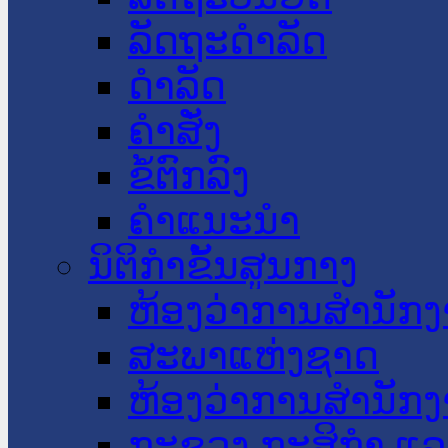
ລັດຖະດໍາລັດ
ດໍາລັດ
ຄໍາສັ່ງ
ຂໍ້ຕົກລົງ
ຄໍາແນະນໍາ
ນິຕິກໍາຂັ້ນສູນກາງ
ຫ້ອງວ່າການສໍານັ
ສະພາແຫ່ງຊາດ
ຫ້ອງວ່າການສຳນັກງ
ກະຊວງ ກະສິກຳ ແລະ