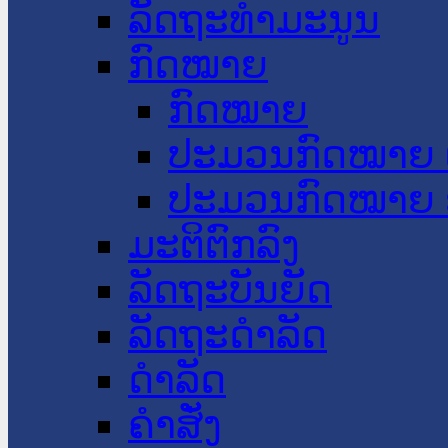
ລັດຖະທໍາມະນູນ
ກົດໝາຍ
ກົດໝາຍ
ປະມວນກົດໝາຍ 
ປະມວນກົດໝາຍ 
ມະຕິຕົກລົງ
ລັດຖະບັນຍັດ
ລັດຖະດໍາລັດ
ດໍາລັດ
ຄໍາສັ່ງ