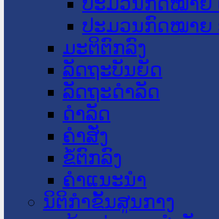
ປະມວນກົດໝາຍ 
ປະມວນກົດໝາຍ 
ມະຕິຕົກລົງ
ລັດຖະບັນຍັດ
ລັດຖະດໍາລັດ
ດໍາລັດ
ຄໍາສັ່ງ
ຂໍ້ຕົກລົງ
ຄໍາແນະນໍາ
ນິຕິກຳຂັ້ນສູນກາງ