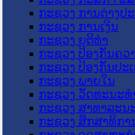
ກະຊວງ ການຕ່າງປ
ກະຊວງ ການເງິນ
ກະຊວງ ຍຸຕິທໍາ
ກະຊວງ ປ້ອງກັນຄວ
ກະຊວງ ປ້ອງກັນປະ
ກະຊວງ ພາຍໃນ
ກະຊວງ ວັດທະນະທຳ
ກະຊວງ ສາທາລະນະ
ກະຊວງ ສຶກສາທິການ
ກະຊວງ ອຸດສາຫະກຳ