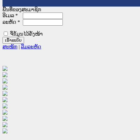
ພື້ນທີ່ຂອງສະມາຊິກ
ອີເມລ
*
ລະຫັດ
*
ຈື່ຂໍ້ມູນໄວ້ຄັ້ງໜ້າ
ສະໝັກ
|
ລືມລະຫັດ