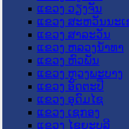
ແຂວງ ວຽງຈັນ
ແຂວງ ສະຫວັນນະເ
ແຂວງ ສາລະວັນ
ແຂວງ ຫລວງນໍ້າທາ
ແຂວງ ຫົວພັນ
ແຂວງ ຫຼວງພະບາງ
ແຂວງ ອັດຕະປື
ແຂວງ ອຸດົມໄຊ
ແຂວງ ເຊກອງ
ແຂວງ ໄຊຍະບູລີ