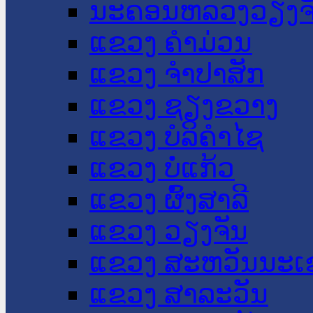
ນະ​ຄອນ​ຫລວງວຽງຈ
ແຂວງ ຄໍາມ່ວນ
ແຂວງ ຈໍາປາສັກ
ແຂວງ ຊຽງຂວາງ
ແຂວງ ບໍລິຄໍາໄຊ
ແຂວງ ບໍ່ແກ້ວ
ແຂວງ ຜົ້ງສາລີ
ແຂວງ ວຽງຈັນ
ແຂວງ ສະຫວັນນະເ
ແຂວງ ສາລະວັນ