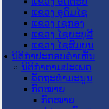
ແຂວງ ອັດຕະປື
ແຂວງ ອຸດົມໄຊ
ແຂວງ ເຊກອງ
ແຂວງ ໄຊຍະບູລີ
ແຂວງ ໄຊສົມບູນ
ນິຕິກໍາປະກອບຄໍາເຫັນ
ນິຕິກໍາຕາມປະເພດ
ລັດຖະທໍາມະນູນ
ກົດໝາຍ
ກົດໝາຍ