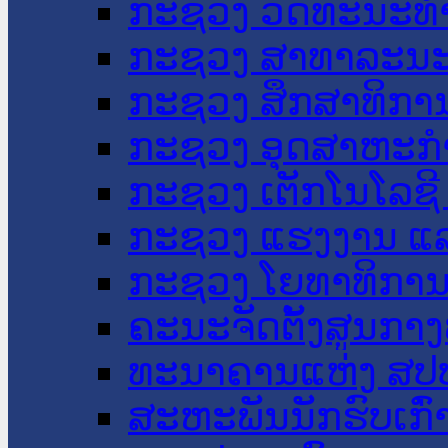
ກະຊວງ ວັດທະນະທຳ
ກະຊວງ ສາທາລະນະ
ກະຊວງ ສຶກສາທິການ
ກະຊວງ ອຸດສາຫະກຳ
ກະຊວງ ເຕັກໂນໂລຊີ
ກະຊວງ ແຮງງານ ແລ
ກະຊວງ ໂຍທາທິການ 
ຄະນະຈັດຕັ້ງສູນກາງ
ທະນາຄານແຫ່ງ ສປ
ສະຫະພັນນັກຮົບເກົ