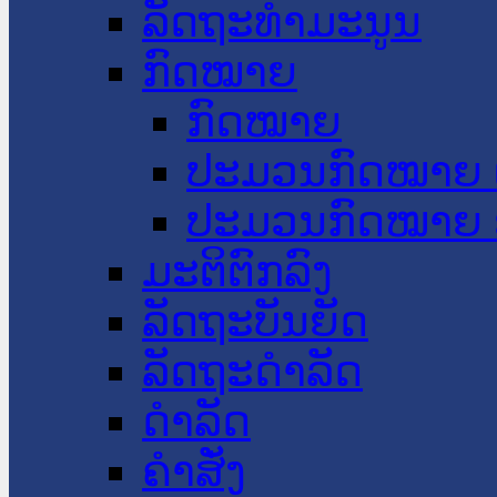
ລັດຖະທໍາມະນູນ
ກົດໝາຍ
ກົດໝາຍ
ປະມວນກົດໝາຍ 
ປະມວນກົດໝາຍ 
ມະຕິຕົກລົງ
ລັດຖະບັນຍັດ
ລັດຖະດໍາລັດ
ດໍາລັດ
ຄໍາສັ່ງ