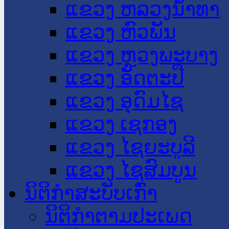
ແຂວງ ຫລວງນໍ້າທາ
ແຂວງ ຫົວພັນ
ແຂວງ ຫຼວງພະບາງ
ແຂວງ ອັດຕະປື
ແຂວງ ອຸດົມໄຊ
ແຂວງ ເຊກອງ
ແຂວງ ໄຊຍະບູລີ
ແຂວງ ໄຊສົມບູນ
ນິຕິກໍາສະບັບເກົ່າ
ນິຕິກຳຕາມປະເພດ