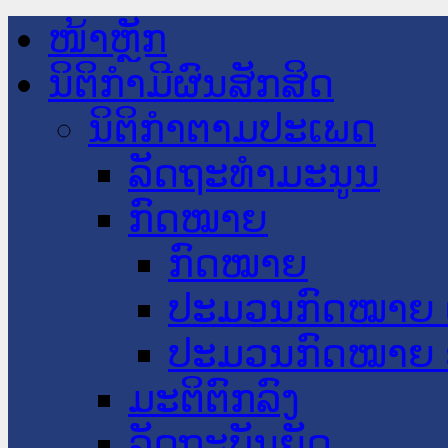
ໜ້າຫຼັກ
ນິຕິກໍາມີຜົນສັກສິດ
ນິຕິກໍາຕາມປະເພດ
ລັດຖະທໍາມະນູນ
ກົດໝາຍ
ກົດໝາຍ
ປະມວນກົດໝາຍ 
ປະມວນກົດໝາຍ 
ມະຕິຕົກລົງ
ລັດຖະບັນຍັດ