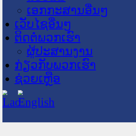
ເອກກະສານອື່ນໆ
ເວັບໄຊອື່ນໆ
ຕິດຕໍ່ພວກເຮົາ
ຜູ້ປະສານງານ
ກ່ຽວກັບພວກເຮົາ
ຊ່ວຍເຫຼືອ