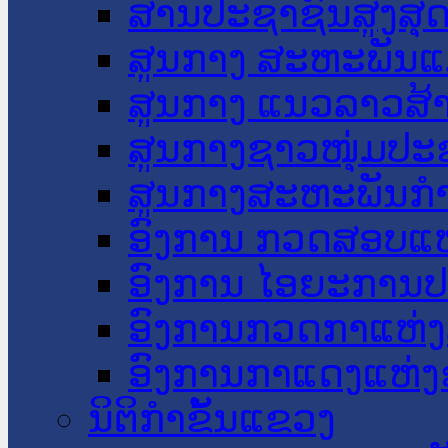
ສານປະຊາຊົນສູງສຸ
ສູນກາງ ສະຫະພັນແ
ສູນກາງ ແນວລາວສ້
ສູນກາງຊາວໜຸ່ມປະ
ສູນກາງສະຫະພັນກ
ອົງການ ກວດສອບແຫ
ອົງການ ໄອຍະການປ
ອົງການກວດກາແຫ່ງ
ອົງການກາແດງແຫ່
ນິຕິກໍາຂັ້ນແຂວງ