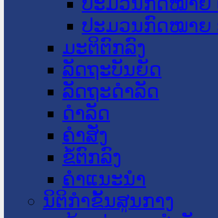
ປະມວນກົດໝາຍ 
ປະມວນກົດໝາຍ 
ມະຕິຕົກລົງ
ລັດຖະບັນຍັດ
ລັດຖະດໍາລັດ
ດໍາລັດ
ຄໍາສັ່ງ
ຂໍ້ຕົກລົງ
ຄໍາແນະນໍາ
ນິຕິກຳຂັ້ນສູນກາງ