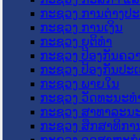
ກະຊວງ ການຕ່າງປ
ກະຊວງ ການເງິນ
ກະຊວງ ຍຸຕິທໍາ
ກະຊວງ ປ້ອງກັນຄວ
ກະຊວງ ປ້ອງກັນປະ
ກະຊວງ ພາຍໃນ
ກະຊວງ ວັດທະນະທຳ
ກະຊວງ ສາທາລະນະ
ກະຊວງ ສຶກສາທິການ
ກະຊວງ ອຸດສາຫະກຳ