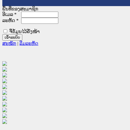
ພື້ນທີ່ຂອງສະມາຊິກ
ອີເມລ
*
ລະຫັດ
*
ຈື່ຂໍ້ມູນໄວ້ຄັ້ງໜ້າ
ສະໝັກ
|
ລືມລະຫັດ