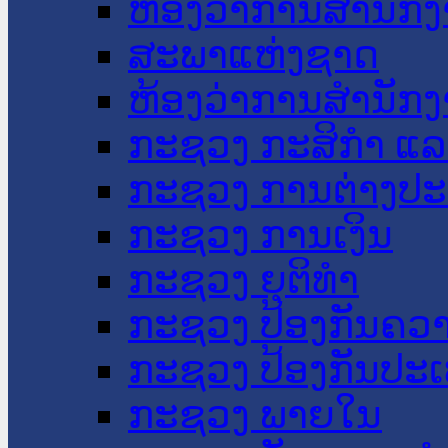
ຫ້ອງວ່າການສໍານັ
ສະພາແຫ່ງຊາດ
ຫ້ອງວ່າການສຳນັກງ
ກະຊວງ ກະສິກຳ ແລະ
ກະຊວງ ການຕ່າງປ
ກະຊວງ ການເງິນ
ກະຊວງ ຍຸຕິທໍາ
ກະຊວງ ປ້ອງກັນຄວ
ກະຊວງ ປ້ອງກັນປະ
ກະຊວງ ພາຍໃນ