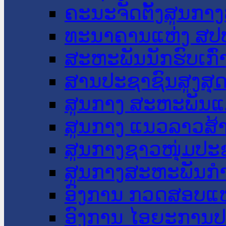
ຄະນະຈັດຕັ້ງສູນກາງ
ທະນາຄານແຫ່ງ ສປ
ສະຫະພັນນັກຮົບເກົ
ສານປະຊາຊົນສູງສຸ
ສູນກາງ ສະຫະພັນແ
ສູນກາງ ແນວລາວສ້
ສູນກາງຊາວໜຸ່ມປະ
ສູນກາງສະຫະພັນກ
ອົງການ ກວດສອບແຫ
ອົງການ ໄອຍະການປ