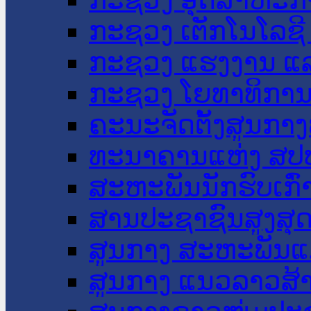
ກະຊວງ ເຕັກໂນໂລຊີ
ກະຊວງ ແຮງງານ ແລ
ກະຊວງ ໂຍທາທິການ 
ຄະນະຈັດຕັ້ງສູນກາງ
ທະນາຄານແຫ່ງ ສປ
ສະຫະພັນນັກຮົບເກົ
ສານປະຊາຊົນສູງສຸ
ສູນກາງ ສະຫະພັນແ
ສູນກາງ ແນວລາວສ້