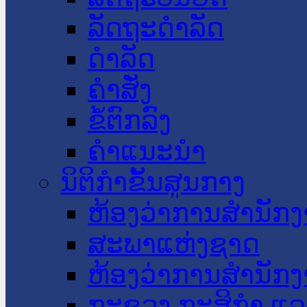
ລັດຖະດໍາລັດ
ດໍາລັດ
ຄໍາສັ່ງ
ຂໍ້ຕົກລົງ
ຄໍາແນະນໍາ
ນິຕິກໍາຂັ້ນສູນກາງ
ຫ້ອງວ່າການສໍານັ
ສະພາແຫ່ງຊາດ
ຫ້ອງວ່າການສຳນັກງ
ກະຊວງ ກະສິກຳ ແລະ