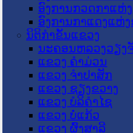
ອົງການກວດກາແຫ່ງ
ອົງການກາແດງແຫ່
ນິຕິກໍາຂັ້ນແຂວງ
ນະ​ຄອນ​ຫລວງວຽງຈ
ແຂວງ ຄໍາມ່ວນ
ແຂວງ ຈໍາປາສັກ
ແຂວງ ຊຽງຂວາງ
ແຂວງ ບໍລິຄໍາໄຊ
ແຂວງ ບໍ່ແກ້ວ
ແຂວງ ຜົ້ງສາລີ