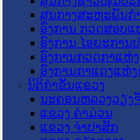
ສູນກາງຊາວໜຸ່ມປະ
ສູນກາງສະຫະພັນກ
ອົງການ ກວດສອບແຫ
ອົງການ ໄອຍະການປ
ອົງການກວດກາແຫ່ງ
ອົງການກາແດງແຫ່
ນິຕິກໍາຂັ້ນແຂວງ
ນະ​ຄອນ​ຫລວງວຽງຈ
ແຂວງ ຄໍາມ່ວນ
ແຂວງ ຈໍາປາສັກ