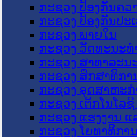
ກະຊວງ ປ້ອງກັນຄວ
ກະຊວງ ປ້ອງກັນປະ
ກະຊວງ ພາຍໃນ
ກະຊວງ ວັດທະນະທຳ
ກະຊວງ ສາທາລະນະ
ກະຊວງ ສຶກສາທິການ
ກະຊວງ ອຸດສາຫະກຳ
ກະຊວງ ເຕັກໂນໂລຊີ
ກະຊວງ ແຮງງານ ແລ
ກະຊວງ ໂຍທາທິການ 