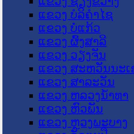
ແຂວງ ຊຽງຂວາງ
ແຂວງ ບໍລິຄໍາໄຊ
ແຂວງ ບໍ່ແກ້ວ
ແຂວງ ຜົ້ງສາລີ
ແຂວງ ວຽງຈັນ
ແຂວງ ສະຫວັນນະເ
ແຂວງ ສາລະວັນ
ແຂວງ ຫລວງນໍ້າທາ
ແຂວງ ຫົວພັນ
ແຂວງ ຫຼວງພະບາງ