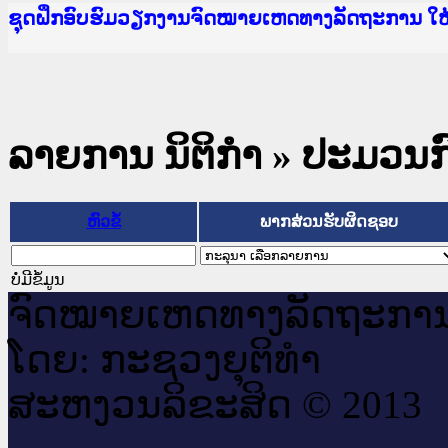
Ministry of Justice Lao PDR
ເຜີຍແຜ່ວັບໄຊຈົດໝາຍເຫດທາງລັດຖະການ ແລະ ແອັບກ
ກະຊວງຍຸຕິທຳ
ຊຸດຝຶກອົບຮົມວຽກງານຈົດໝາຍເຫດທາງລັດຖະການ ໃ
ກອງປະຊຸມທົບທວນຄືນການຈັດຕັ້ງປະຕິບັດວຽກງານຈ
ຝຶກອົບຮົມ ຜູ່ປະສານງານວຽກງານຈົດໝາຍເຫດທາງລັ
ຝຶກອົບຮົມ ຜູ່ປະສານງານວຽກງານຈົດໝາຍເຫດທາງລັດ
ເຜີຍແຜ່ແອັບກົດໝາຍລາວ ແລະ ເວັບໄຊຈົດໝາຍເຫດທ
ເຜີຍແຜ່ແອັບກົດໝາຍລາວ ແລະ ເວັບໄຊຈົດໝາຍເຫດທາ
ຍົກລະດັບວຽກງານຈົດໝາຍເຫດທາງລັດຖະການໃຫ້ຜູ້
ຊຸດຝຶກອົບຮົມວຽກງານຈົດໝາຍເຫດທາງລັດຖະການ ໃ
ລາຍການ ນິຕິກໍາ
» ປະມວນກ
ຫົວຂໍ້
ພາກສ່ວນຮັບຜິດຊອບ
ບໍ່ມີຂໍ້ມູນ
ຈົດ​ໝາຍ​ເຫດ​ທາງ​ລັດ​ຖະ​ກາ
ໂດຍ: ກະ​ຊວງຍຸ​ຕິ​ທຳ
ສະ​ຫງວນ​ລິ​ຂະ​ສິດ © 2013