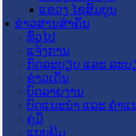
ແຂວງ ໄຊສົມບູນ
ຂ່າວສານສໍາຄັນ
​ທົ່ວ​ໄປ
ແຈ້ງການ
ກົດລະບຽບ ແລະ ລະບ
ຂ່າວເດັ່ນ
ບົດລາຍງານ
ບົດແນະນໍາ ແລະ ຄໍາແ
ຄູ່ມື
ແບບພີມ