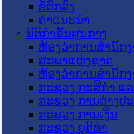
ຂໍ້ຕົກລົງ
ຄໍາແນະນໍາ
ນິຕິກໍາຂັ້ນສູນກາງ
ຫ້ອງວ່າການສໍານັ
ສະພາແຫ່ງຊາດ
ຫ້ອງວ່າການສຳນັກງ
ກະຊວງ ກະສິກຳ ແລະ
ກະຊວງ ການຕ່າງປ
ກະຊວງ ການເງິນ
ກະຊວງ ຍຸຕິທໍາ