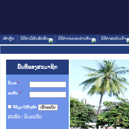
ໜ້າຫຼັກ
ນິຕິກໍາມີຜົນສັກສິດ
ນິຕິກໍາປະກອບຄໍາເຫັນ
ນິຕິກໍາສະບັບເກົ່າ
ພື້ນທີ່ຂອງສະມາຊິກ
ອີເມລ
*
ລະຫັດ
*
ຈື່ຂໍ້ມູນໄວ້ຄັ້ງໜ້າ
ສະໝັກ
|
ລືມລະຫັດ