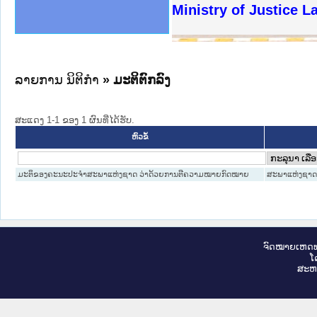
ງລັດຖະການໃຫ້ຜູ້ປະສານງານ
ງປະຕິບັດວຽກງານຈົດໝາຍເຫດ
ານຈົດໝາຍເຫດທາງລັດຖະການ
ານຈົດໝາຍເຫດທາງລັດຖະການ
ະ ເວັບໄຊຈົດໝາຍເຫດທາງ
ະ ເວັບໄຊຈົດໝາຍເຫດທາງ
ເຫດທາງລັດຖະການ ໃຫ້ຜູ້
ເຫດທາງລັດຖະການ ໃຫ້ຜູ້
Ministry of Justice 
ານສັນຕິບານປະຊາຊົນ
ຄານຕຳຫຼວດປະຊາຊົນ
າຊົນ ພາກເໜືອ
ຊາຊົນ ພາກກາງ
າກເໜືອ
າກກາງ
ະການ
າກໃຕ້
ລາຍການ ນິຕິກໍາ
» ມະຕິຕົກລົງ
ສະແດງ 1-1 ຂອງ 1 ຜົນທີ່ໄດ້ຮັບ.
ຫົວຂໍ້
ມະຕິຂອງຄະນະປະຈຳສະພາແຫ່ງຊາດ ວ່າດ້ວຍການຕີຄວາມໝາຍກົດໝາຍ
ສະພາແຫ່ງຊາ
ຈົດ​ໝາຍ​ເຫດ​ທ
ໂ
ສະ​ຫ