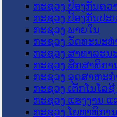
ກະຊວງ ປ້ອງກັນຄວ
ກະຊວງ ປ້ອງກັນປະ
ກະຊວງ ພາຍໃນ
ກະຊວງ ວັດທະນະທຳ
ກະຊວງ ສາທາລະນະ
ກະຊວງ ສຶກສາທິການ
ກະຊວງ ອຸດສາຫະກຳ
ກະຊວງ ເຕັກໂນໂລຊີ
ກະຊວງ ແຮງງານ ແລ
ກະຊວງ ໂຍທາທິການ 