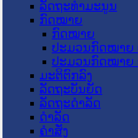
ລັດຖະທໍາມະນູນ
ກົດໝາຍ
ກົດໝາຍ
ປະມວນກົດໝາຍ 
ປະມວນກົດໝາຍ 
ມະຕິຕົກລົງ
ລັດຖະບັນຍັດ
ລັດຖະດໍາລັດ
ດໍາລັດ
ຄໍາສັ່ງ