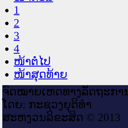
1
2
3
4
ໜ້າຕໍ່ໄປ
ໜ້າສຸດທ້າຍ
ຈົດ​ໝາຍ​ເຫດ​ທາງ​ລັດ​ຖະ​ກາ
ໂດຍ: ກະ​ຊວງຍຸ​ຕິ​ທຳ
ສະ​ຫງວນ​ລິ​ຂະ​ສິດ © 2013