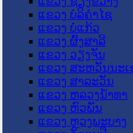
ແຂວງ ຊຽງຂວາງ
ແຂວງ ບໍລິຄໍາໄຊ
ແຂວງ ບໍ່ແກ້ວ
ແຂວງ ຜົ້ງສາລີ
ແຂວງ ວຽງຈັນ
ແຂວງ ສະຫວັນນະເ
ແຂວງ ສາລະວັນ
ແຂວງ ຫລວງນໍ້າທາ
ແຂວງ ຫົວພັນ
ແຂວງ ຫຼວງພະບາງ