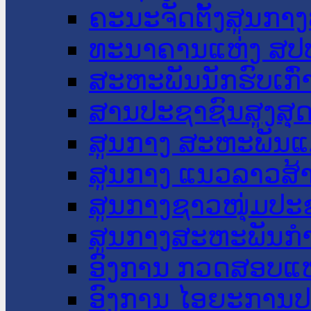
ຄະນະຈັດຕັ້ງສູນກາງ
ທະນາຄານແຫ່ງ ສປ
ສະຫະພັນນັກຮົບເກົ
ສານປະຊາຊົນສູງສຸ
ສູນກາງ ສະຫະພັນແ
ສູນກາງ ແນວລາວສ້
ສູນກາງຊາວໜຸ່ມປະ
ສູນກາງສະຫະພັນກ
ອົງການ ກວດສອບແຫ
ອົງການ ໄອຍະການປ