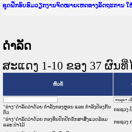
Ministry of Justice Lao PDR
ເຜີຍແຜ່ວັບໄຊຈົດໝາຍເຫດທາງລັດຖະການ ແລະ ແອັບກ
ກະຊວງຍຸຕິທຳ
ຊຸດຝຶກອົບຮົມວຽກງານຈົດໝາຍເຫດທາງລັດຖະການ ໃ
ກອງປະຊຸມທົບທວນຄືນການຈັດຕັ້ງປະຕິບັດວຽກງານຈ
ຝຶກອົບຮົມ ຜູ່ປະສານງານວຽກງານຈົດໝາຍເຫດທາງລັ
ຝຶກອົບຮົມ ຜູ່ປະສານງານວຽກງານຈົດໝາຍເຫດທາງລັດ
ເຜີຍແຜ່ແອັບກົດໝາຍລາວ ແລະ ເວັບໄຊຈົດໝາຍເຫດທ
ເຜີຍແຜ່ແອັບກົດໝາຍລາວ ແລະ ເວັບໄຊຈົດໝາຍເຫດທາ
ຍົກລະດັບວຽກງານຈົດໝາຍເຫດທາງລັດຖະການໃຫ້ຜູ້
ຊຸດຝຶກອົບຮົມວຽກງານຈົດໝາຍເຫດທາງລັດຖະການ ໃ
ດໍາລັດ
ສະແດງ 1-10 ຂອງ 37 ຜົນທີ່ໄ
ຫົວຂໍ້
"ຮ່າງ"ດຳລັດວ່າດ້ວຍ ກຳລັງກອງຫຼອນ ແລະ ກຳລັງປ້ອງກັນ
ກະຊວງ ປ
ຕົວ
"ຮ່າງ"ດຳລັດວ່າດ້ວຍ ກອງທຶນປົກປັກຮັກສາສິ່ງແວດລ້ອມ
ກະຊວງ ກ
ແລະ ປ່າໄມ້