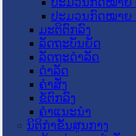
ປະມວນກົດໝາຍ 
ປະມວນກົດໝາຍ 
ມະຕິຕົກລົງ
ລັດຖະບັນຍັດ
ລັດຖະດໍາລັດ
ດໍາລັດ
ຄໍາສັ່ງ
ຂໍ້ຕົກລົງ
ຄໍາແນະນໍາ
ນິຕິກຳຂັ້ນສູນກາງ