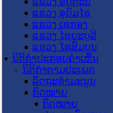
ແຂວງ ອັດຕະປື
ແຂວງ ອຸດົມໄຊ
ແຂວງ ເຊກອງ
ແຂວງ ໄຊຍະບູລີ
ແຂວງ ໄຊສົມບູນ
ນິຕິກໍາປະກອບຄໍາເຫັນ
ນິຕິກໍາຕາມປະເພດ
ລັດຖະທໍາມະນູນ
ກົດໝາຍ
ກົດໝາຍ