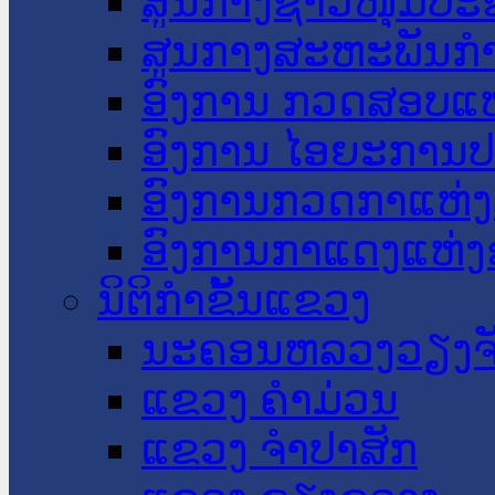
ສູນກາງຊາວໜຸ່ມປະ
ສູນກາງສະຫະພັນກ
ອົງການ ກວດສອບແຫ
ອົງການ ໄອຍະການປ
ອົງການກວດກາແຫ່ງ
ອົງການກາແດງແຫ່
ນິຕິກໍາຂັ້ນແຂວງ
ນະ​ຄອນ​ຫລວງວຽງຈ
ແຂວງ ຄໍາມ່ວນ
ແຂວງ ຈໍາປາສັກ