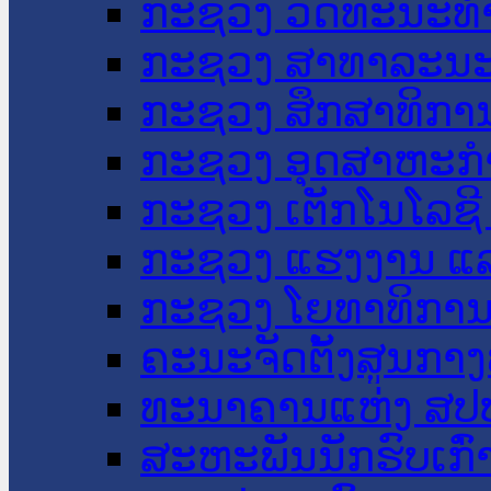
ກະຊວງ ວັດທະນະທຳ
ກະຊວງ ສາທາລະນະ
ກະຊວງ ສຶກສາທິການ
ກະຊວງ ອຸດສາຫະກຳ
ກະຊວງ ເຕັກໂນໂລຊີ
ກະຊວງ ແຮງງານ ແລ
ກະຊວງ ໂຍທາທິການ 
ຄະນະຈັດຕັ້ງສູນກາງ
ທະນາຄານແຫ່ງ ສປ
ສະຫະພັນນັກຮົບເກົ