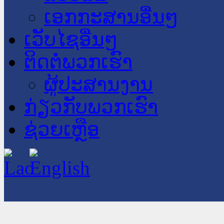
ເອກກະສານອື່ນໆ
ເວັບໄຊອື່ນໆ
ຕິດຕໍ່ພວກເຮົາ
ຜູ້ປະສານງານ
ກ່ຽວກັບພວກເຮົາ
ຊ່ວຍເຫຼືອ