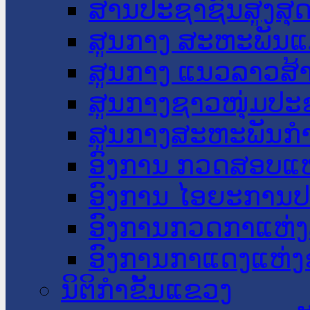
ສານປະຊາຊົນສູງສຸ
ສູນກາງ ສະຫະພັນແ
ສູນກາງ ແນວລາວສ້
ສູນກາງຊາວໜຸ່ມປະ
ສູນກາງສະຫະພັນກ
ອົງການ ກວດສອບແຫ
ອົງການ ໄອຍະການປ
ອົງການກວດກາແຫ່ງ
ອົງການກາແດງແຫ່
ນິຕິກໍາຂັ້ນແຂວງ