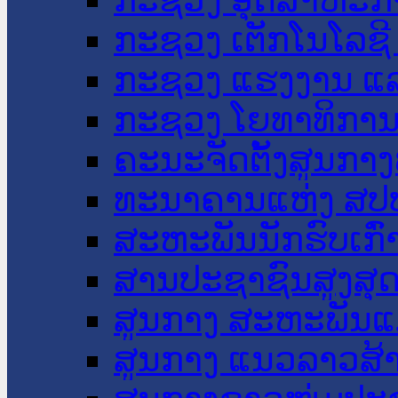
ກະຊວງ ເຕັກໂນໂລຊີ
ກະຊວງ ແຮງງານ ແລ
ກະຊວງ ໂຍທາທິການ 
ຄະນະຈັດຕັ້ງສູນກາງ
ທະນາຄານແຫ່ງ ສປ
ສະຫະພັນນັກຮົບເກົ
ສານປະຊາຊົນສູງສຸ
ສູນກາງ ສະຫະພັນແ
ສູນກາງ ແນວລາວສ້