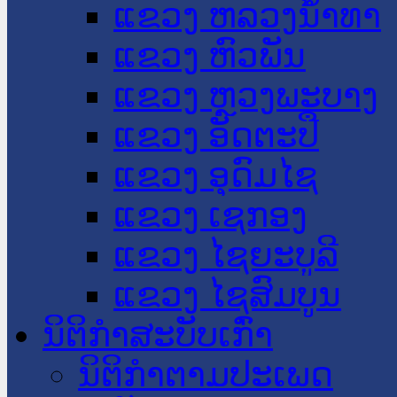
ແຂວງ ຫລວງນໍ້າທາ
ແຂວງ ຫົວພັນ
ແຂວງ ຫຼວງພະບາງ
ແຂວງ ອັດຕະປື
ແຂວງ ອຸດົມໄຊ
ແຂວງ ເຊກອງ
ແຂວງ ໄຊຍະບູລີ
ແຂວງ ໄຊສົມບູນ
ນິຕິກໍາສະບັບເກົ່າ
ນິຕິກຳຕາມປະເພດ