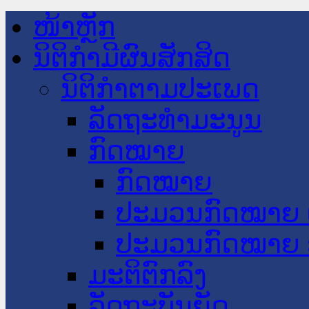
ໜ້າຫຼັກ
ນິຕິກໍາມີຜົນສັກສິດ
ນິຕິກໍາຕາມປະເພດ
ລັດຖະທໍາມະນູນ
ກົດໝາຍ
ກົດໝາຍ
ປະມວນກົດໝາຍ 
ປະມວນກົດໝາຍ 
ມະຕິຕົກລົງ
ລັດຖະບັນຍັດ