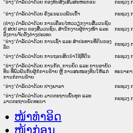
"ຮ່າງ"ດຳລັດວ່າດ້ວຍ ກອງທຶນສົ່ງເສີມສະຫະກອນ
ກະຊວງ ກ
"ຮ່າງ"ດຳລັດວ່າດ້ວຍ ຄັງແຮແນວພັນເຂົ້າ
ກະຊວງ ກ
(ຮ່າງ) ດຳລັດວ່າດ້ວຍ ການເຄື່ອນໄຫວວຽກງານສື່ມວນຊົນ
ຢູ່ ສປປ ລາວ ຂອງສື່ມວນຊົນ, ສຳນັກງານຜູ້ຕ່າງໜ້າ ແລະ
ກະຊວງ ກ
ອົງການຈັດຕັ້ງຕ່າງປະເທດ
"ຮ່າງ"ດຳລັດວ່າດ້ວຍ ການເຊົ່າ ແລະ ສຳປະທານທີ່ດິນຂອງ
ກະຊວງ ກ
ລັດ
"ຮ່າງ"ດຳລັດວ່າດ້ວຍ ການຖອນສິດນຳໃຊ້ທີ່ດິນ
ກະຊວງ ກ
"ຮ່າງ"ດຳລັດວ່າດ້ວຍ ການກັກ, ການຍຶດ ແລະ ການອາຍັດ
ທຶນ ທີ່ພົວພັນກັບຜູ້ກໍ່ການຮ້າຍ ຫຼື ການສະໜອງທຶນໃຫ້ແກ່
ທະນາຄາ
ການກໍ່ການຮ້າຍ
"ຮ່າງ"ດຳລັດວ່າດ້ວຍ ຢາງພາລາ
ກະຊວງ ກ
"ຮ່າງ"ດຳລັດວ່າດ້ວຍ ມາດຕະຖານພົ້ນທຸກ ແລະ
ກະຊວງ ກ
ມາດຕະຖານພັດທະນາ
ໜ້າທໍາອິດ
ໜ້າກ່ອນ