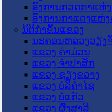
ອົງການກວດກາແຫ່ງ
ອົງການກາແດງແຫ່
ນິຕິກໍາຂັ້ນແຂວງ
ນະ​ຄອນ​ຫລວງວຽງຈ
ແຂວງ ຄໍາມ່ວນ
ແຂວງ ຈໍາປາສັກ
ແຂວງ ຊຽງຂວາງ
ແຂວງ ບໍລິຄໍາໄຊ
ແຂວງ ບໍ່ແກ້ວ
ແຂວງ ຜົ້ງສາລີ