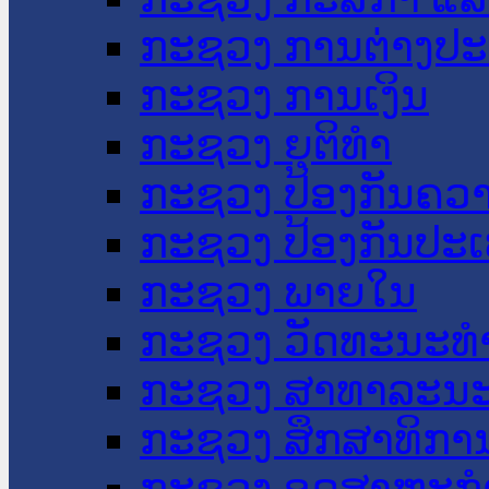
ກະຊວງ ການຕ່າງປ
ກະຊວງ ການເງິນ
ກະຊວງ ຍຸຕິທໍາ
ກະຊວງ ປ້ອງກັນຄວ
ກະຊວງ ປ້ອງກັນປະ
ກະຊວງ ພາຍໃນ
ກະຊວງ ວັດທະນະທຳ
ກະຊວງ ສາທາລະນະ
ກະຊວງ ສຶກສາທິການ
ກະຊວງ ອຸດສາຫະກຳ