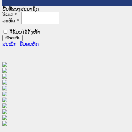
ພື້ນທີ່ຂອງສະມາຊິກ
ອີເມລ
*
ລະຫັດ
*
ຈື່ຂໍ້ມູນໄວ້ຄັ້ງໜ້າ
ສະໝັກ
|
ລືມລະຫັດ