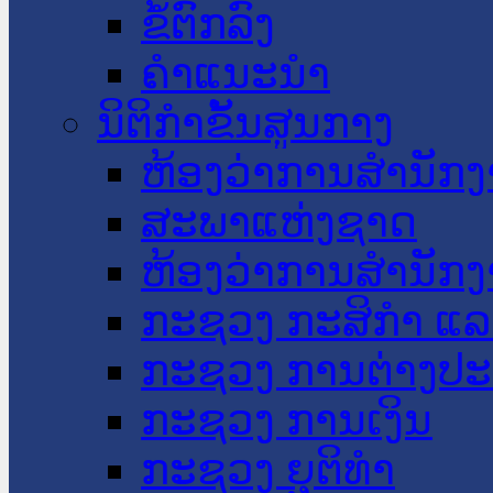
ຂໍ້ຕົກລົງ
ຄໍາແນະນໍາ
ນິຕິກໍາຂັ້ນສູນກາງ
ຫ້ອງວ່າການສໍານັ
ສະພາແຫ່ງຊາດ
ຫ້ອງວ່າການສຳນັກງ
ກະຊວງ ກະສິກຳ ແລະ
ກະຊວງ ການຕ່າງປ
ກະຊວງ ການເງິນ
ກະຊວງ ຍຸຕິທໍາ