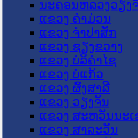
ນະ​ຄອນ​ຫລວງວຽງຈ
ແຂວງ ຄໍາມ່ວນ
ແຂວງ ຈໍາປາສັກ
ແຂວງ ຊຽງຂວາງ
ແຂວງ ບໍລິຄໍາໄຊ
ແຂວງ ບໍ່ແກ້ວ
ແຂວງ ຜົ້ງສາລີ
ແຂວງ ວຽງຈັນ
ແຂວງ ສະຫວັນນະເ
ແຂວງ ສາລະວັນ