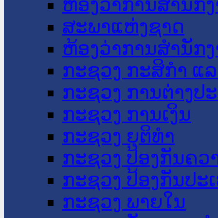
ຫ້ອງວ່າການສໍານັ
ສະພາແຫ່ງຊາດ
ຫ້ອງວ່າການສຳນັກງ
ກະຊວງ ກະສິກຳ ແລະ
ກະຊວງ ການຕ່າງປ
ກະຊວງ ການເງິນ
ກະຊວງ ຍຸຕິທໍາ
ກະຊວງ ປ້ອງກັນຄວ
ກະຊວງ ປ້ອງກັນປະ
ກະຊວງ ພາຍໃນ