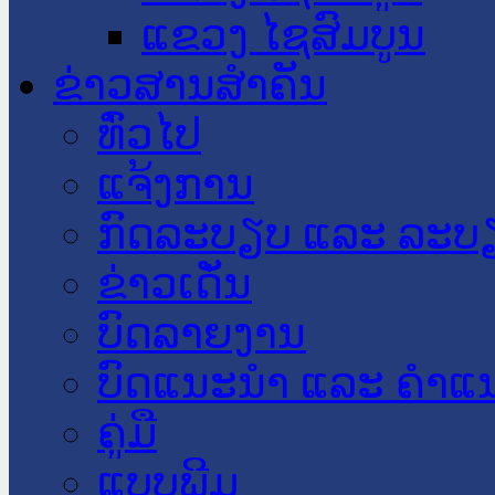
ແຂວງ ໄຊສົມບູນ
ຂ່າວສານສໍາຄັນ
​ທົ່ວ​ໄປ
ແຈ້ງການ
ກົດລະບຽບ ແລະ ລະບ
ຂ່າວເດັ່ນ
ບົດລາຍງານ
ບົດແນະນໍາ ແລະ ຄໍາແ
ຄູ່ມື
ແບບພີມ