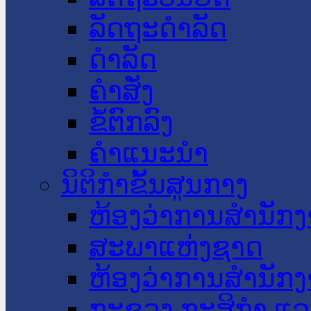
ລັດຖະດໍາລັດ
ດໍາລັດ
ຄໍາສັ່ງ
ຂໍ້ຕົກລົງ
ຄໍາແນະນໍາ
ນິຕິກໍາຂັ້ນສູນກາງ
ຫ້ອງວ່າການສໍານັ
ສະພາແຫ່ງຊາດ
ຫ້ອງວ່າການສຳນັກງ
ກະຊວງ ກະສິກຳ ແລະ