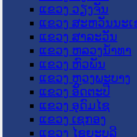
ແຂວງ ວຽງຈັນ
ແຂວງ ສະຫວັນນະເ
ແຂວງ ສາລະວັນ
ແຂວງ ຫລວງນໍ້າທາ
ແຂວງ ຫົວພັນ
ແຂວງ ຫຼວງພະບາງ
ແຂວງ ອັດຕະປື
ແຂວງ ອຸດົມໄຊ
ແຂວງ ເຊກອງ
ແຂວງ ໄຊຍະບູລີ