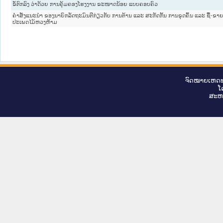
ຂໍ້ຕົກລົງ ວ່າດ້ວຍ ການຄຸ້ມຄອງໂຮງງານ ຂະໜາດນ້ອຍ ແບບຄອບຄົວ
ຄຳສັ່ງແນະນຳ ຂອງນາຍົກລັດຖະມົນຕີກ່ຽວກັບ ການຕ້ານ ແລະ ສະກັດກັ້ນ ການຂຸດຄົ້ນ ແລະ ຊື້-ຂາ
ປະເພດໄມ້ຫວງຫ້າມ
ຈົດ​ໝາຍ​ເຫດ​ທ
ໂ
ສະ​ຫ