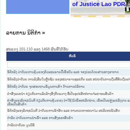
ງລັດຖະການໃຫ້ຜູ້ປະສານງານ
ງປະຕິບັດວຽກງານຈົດໝາຍເຫດ
ານຈົດໝາຍເຫດທາງລັດຖະການ
ານຈົດໝາຍເຫດທາງລັດຖະການ
ະ ເວັບໄຊຈົດໝາຍເຫດທາງ
ະ ເວັບໄຊຈົດໝາຍເຫດທາງ
ເຫດທາງລັດຖະການ ໃຫ້ຜູ້
ເຫດທາງລັດຖະການ ໃຫ້ຜູ້
Ministry of Justice Lao PDR
ານສັນຕິບານປະຊາຊົນ
ຄານຕຳຫຼວດປະຊາຊົນ
າຊົນ ພາກເໜືອ
ຊາຊົນ ພາກກາງ
າກເໜືອ
າກກາງ
ະການ
າກໃຕ້
ລາຍການ ນິຕິກໍາ
»
ສະແດງ 101-110 ຂອງ 1468 ຜົນທີ່ໄດ້ຮັບ.
ຫົວຂໍ້
ຂໍ້ຕົກລົງ ວ່າດ້ວຍການຄຸ້ມຄອງຕົວແທນຂາຍປີ້ເຮືອບິນ ແລະ ຈອງບ່ອນໂດຍສານທາງອາກາດ
ຂໍ້ຕົກລົງວ່າດ້ວຍ ການລົງທຶນໃນຫຼັກຊັບ ຂອງທະນາຄານທຸລະກິດ ແລະ ສະຖາບັນການເງິນທີ່ຮັບເງິນຝ
ຂໍ້ຕົກລົງ ວ່າດ້ວຍ ຈຸດສອບຖາມຂໍ້ມູນການຄ້າ ດ້ານການບໍລິການ
ຄຳສັ່ງແນະນຳ ກ່ຽວກັບການລົບລ້າງສິ່ງກີດຂວາງ ທີ່ເປັນອຸປະສັກຕໍ່ການຈໍລະຈອນສິນຄ້າ
ຄໍາສັ່ງຂອງລັດຖະມົນຕີ ກ່ຽວກັບການຄຸ້ມຄອງ ນໍາໃຊ້ໄມ້ເພື່ອຜະລິດຖ່ານ, ເພື່ອເປັນແຫຼ່ງພະລັງງານ 
ເພື່ອເປັນສິນຄ້າ
ຂໍ້ຕົກລົງຂອງລັດຖະມົນຕີ ວ່າດ້ວຍການຂ້າສັດ ແລະ ການກວດກາອະນາໄມ ຜະລິດຕະພັນສັດ
ດຳລັດ ວ່າດ້ວຍການນຳເຂົ້າ ແລະ ການສົ່ງອອກສິນຄ້າ
ດຳລັດວ່າດ້ວຍ ມູນນິທິ