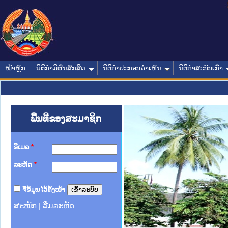
ໜ້າຫຼັກ
ນິຕິກໍາມີຜົນສັກສິດ
ນິຕິກໍາປະກອບຄໍາເຫັນ
ນິຕິກໍາສະບັບເກົ່າ
ພື້ນທີ່ຂອງສະມາຊິກ
ອີເມລ
*
ລະຫັດ
*
ຈື່ຂໍ້ມູນໄວ້ຄັ້ງໜ້າ
ສະໝັກ
|
ລືມລະຫັດ