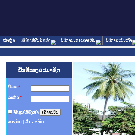
ໜ້າຫຼັກ
ນິຕິກໍາມີຜົນສັກສິດ
ນິຕິກໍາປະກອບຄໍາເຫັນ
ນິຕິກໍາສະບັບເກົ່າ
ພື້ນທີ່ຂອງສະມາຊິກ
ອີເມລ
*
ລະຫັດ
*
ຈື່ຂໍ້ມູນໄວ້ຄັ້ງໜ້າ
ສະໝັກ
|
ລືມລະຫັດ