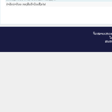
ດຳລັດວ່າດ້ວຍ ກອງທຶນນ້ຳມັນເຊື້ອໄຟ
ຈົດ​ໝາຍ​ເຫດ​ທ
ໂ
ສະ​ຫ