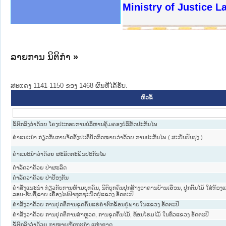
ງລັດຖະການໃຫ້ຜູ້ປະສານງານ
ງປະຕິບັດວຽກງານຈົດໝາຍເຫດ
ານຈົດໝາຍເຫດທາງລັດຖະການ
ານຈົດໝາຍເຫດທາງລັດຖະການ
ະ ເວັບໄຊຈົດໝາຍເຫດທາງ
ະ ເວັບໄຊຈົດໝາຍເຫດທາງ
ເຫດທາງລັດຖະການ ໃຫ້ຜູ້
ເຫດທາງລັດຖະການ ໃຫ້ຜູ້
Ministry of Justice 
ານສັນຕິບານປະຊາຊົນ
ຄານຕຳຫຼວດປະຊາຊົນ
າຊົນ ພາກເໜືອ
ຊາຊົນ ພາກກາງ
າກເໜືອ
າກກາງ
ະການ
າກໃຕ້
ລາຍການ ນິຕິກໍາ
»
ສະແດງ 1141-1150 ຂອງ 1468 ຜົນທີ່ໄດ້ຮັບ.
ຫົວຂໍ້
ຂໍ້ຕົກລົງວ່າດ້ວຍ ໂຄງປະກອບການບໍລິຫານຄຸ້ມຄອງບໍລິສັດປະກັນໄພ
ຄຳແນະນຳ ກ່ຽວກັບການຈັດຕັ້ງປະຕິບັດກົດໝາຍວ່າດ້ວຍ ການປະກັນໄພ ( ສະບັບປັບປຸງ )
ຄຳແນະນຳວ່າດ້ວຍ ຜະລິດຕະພັນປະກັນໄພ
ດຳລັດວ່າດ້ວຍ ປ່າຜະລິດ
ດຳລັດວ່າດ້ວຍ ປ່າປ້ອງກັນ
ຄຳສັ່ງແນະນຳ ກ່ຽວກັບການຫ້າມບຸກຄົນ, ນິຕິບຸກຄົນປຸກສ້າງອາຄານບ້ານເຮືອນ, ປູກຕົ້ນໄມ້ ໃສ່ກ້
ລອບ-ຮັບຊື້ຂາຍ ເຄື່ອງໄຟຟ້າທຸກຊະນິດຢູ່ແຂວງ ອັດຕະປື
ຄຳສັ່ງວ່າດ້ວຍ ການຢຸດຕິການຂຸດຄົ້ນແຮ່ຄຳຕົກຂ້ອນຢູ່ພາຍໃນແຂວງ ອັດຕະປື
ຄຳສັ່ງວ່າດ້ວຍ ການຢຸດຕິການສຳຫຼວດ, ການຂຸດຄົ້ນໄມ້, ທ້ອນໂຮມໄມ້ ໃນທົ່ວແຂວງ ອັດຕະປື
ຂໍ້ຕົກລົງວ່າດ້ວຍ ກາໝາຍຫັດຖະກຳ ແຫ່ງຊາດ