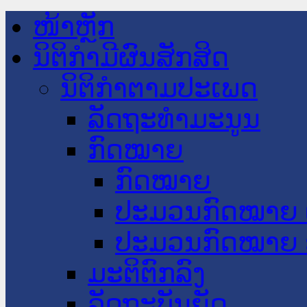
ໜ້າຫຼັກ
ນິຕິກໍາມີຜົນສັກສິດ
ນິຕິກໍາຕາມປະເພດ
ລັດຖະທໍາມະນູນ
ກົດໝາຍ
ກົດໝາຍ
ປະມວນກົດໝາຍ 
ປະມວນກົດໝາຍ 
ມະຕິຕົກລົງ
ລັດຖະບັນຍັດ