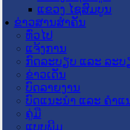
ແຂວງ ໄຊສົມບູນ
ຂ່າວສານສໍາຄັນ
​ທົ່ວ​ໄປ
ແຈ້ງການ
ກົດລະບຽບ ແລະ ລະບ
ຂ່າວເດັ່ນ
ບົດລາຍງານ
ບົດແນະນໍາ ແລະ ຄໍາແ
ຄູ່ມື
ແບບພີມ