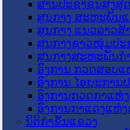
ສານປະຊາຊົນສູງສຸ
ສູນກາງ ສະຫະພັນແ
ສູນກາງ ແນວລາວສ້
ສູນກາງຊາວໜຸ່ມປະ
ສູນກາງສະຫະພັນກ
ອົງການ ກວດສອບແຫ
ອົງການ ໄອຍະການປ
ອົງການກວດກາແຫ່ງ
ອົງການກາແດງແຫ່
ນິຕິກໍາຂັ້ນແຂວງ