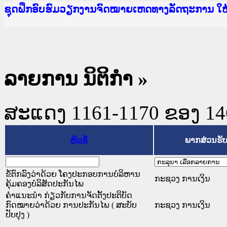
Ministry of Justice Lao PDR
ເຜີຍແຜ່ວັບໄຊຈົດໝາຍເຫດທາງລັດຖະການ ແລະ ແອັບກ
ກະຊວງຍຸຕິທຳ
ຊຸດຝຶກອົບຮົມວຽກງານຈົດໝາຍເຫດທາງລັດຖະການ ໃ
ກອງປະຊຸມທົບທວນຄືນການຈັດຕັ້ງປະຕິບັດວຽກງານຈ
ຝຶກອົບຮົມ ຜູ່ປະສານງານວຽກງານຈົດໝາຍເຫດທາງລັ
ຝຶກອົບຮົມ ຜູ່ປະສານງານວຽກງານຈົດໝາຍເຫດທາງລັດ
ເຜີຍແຜ່ແອັບກົດໝາຍລາວ ແລະ ເວັບໄຊຈົດໝາຍເຫດທ
ເຜີຍແຜ່ແອັບກົດໝາຍລາວ ແລະ ເວັບໄຊຈົດໝາຍເຫດທາ
ຍົກລະດັບວຽກງານຈົດໝາຍເຫດທາງລັດຖະການໃຫ້ຜູ້
ຊຸດຝຶກອົບຮົມວຽກງານຈົດໝາຍເຫດທາງລັດຖະການ ໃ
ລາຍການ ນິຕິກໍາ
»
ສະແດງ 1161-1170 ຂອງ 1468
ຫົວຂໍ້
ພາກສ່ວນຮັ
ຂໍ້ຕົກລົງວ່າດ້ວຍ ໂຄງປະກອບການບໍລິຫານ
ກະຊວງ ການເງິນ
ຄຸ້ມຄອງບໍລິສັດປະກັນໄພ
ຄຳແນະນຳ ກ່ຽວກັບການຈັດຕັ້ງປະຕິບັດ
ກົດໝາຍວ່າດ້ວຍ ການປະກັນໄພ ( ສະບັບ
ກະຊວງ ການເງິນ
ປັບປຸງ )