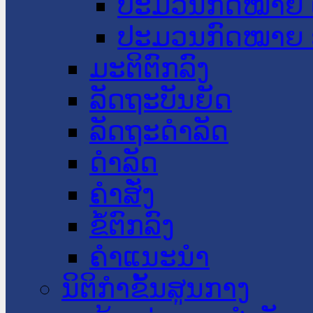
ປະມວນກົດໝາຍ 
ປະມວນກົດໝາຍ 
ມະຕິຕົກລົງ
ລັດຖະບັນຍັດ
ລັດຖະດໍາລັດ
ດໍາລັດ
ຄໍາສັ່ງ
ຂໍ້ຕົກລົງ
ຄໍາແນະນໍາ
ນິຕິກຳຂັ້ນສູນກາງ