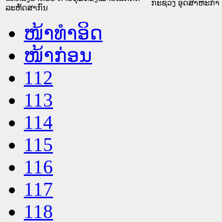
ກະຊວງ ອຸດສາຫະກຳ 
ລະຫັດສາກົນ
ໜ້າທໍາອິດ
ໜ້າກ່ອນ
112
113
114
115
116
117
118