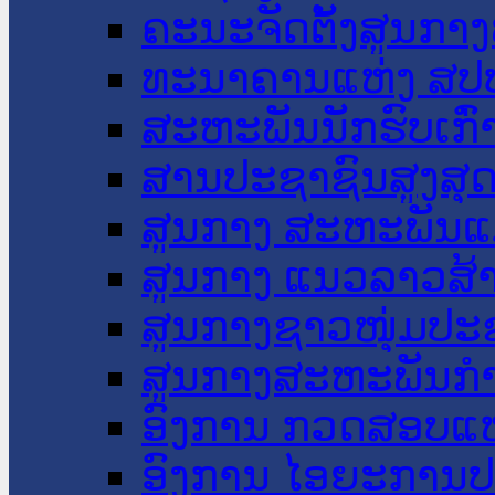
ຄະນະຈັດຕັ້ງສູນກາງ
ທະນາຄານແຫ່ງ ສປ
ສະຫະພັນນັກຮົບເກົ
ສານປະຊາຊົນສູງສຸ
ສູນກາງ ສະຫະພັນແ
ສູນກາງ ແນວລາວສ້
ສູນກາງຊາວໜຸ່ມປະ
ສູນກາງສະຫະພັນກ
ອົງການ ກວດສອບແຫ
ອົງການ ໄອຍະການປ