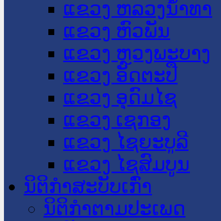
ແຂວງ ຫລວງນໍ້າທາ
ແຂວງ ຫົວພັນ
ແຂວງ ຫຼວງພະບາງ
ແຂວງ ອັດຕະປື
ແຂວງ ອຸດົມໄຊ
ແຂວງ ເຊກອງ
ແຂວງ ໄຊຍະບູລີ
ແຂວງ ໄຊສົມບູນ
ນິຕິກໍາສະບັບເກົ່າ
ນິຕິກຳຕາມປະເພດ