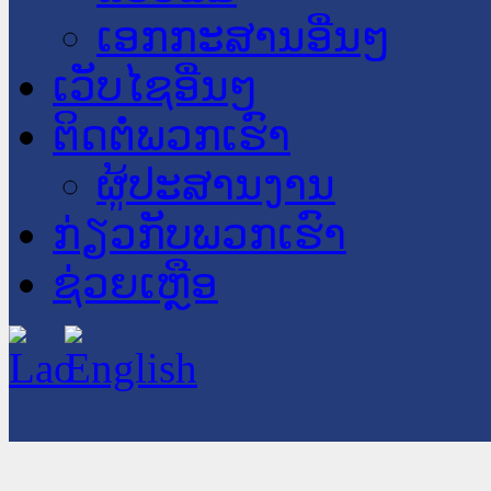
ເອກກະສານອື່ນໆ
ເວັບໄຊອື່ນໆ
ຕິດຕໍ່ພວກເຮົາ
ຜູ້ປະສານງານ
ກ່ຽວກັບພວກເຮົາ
ຊ່ວຍເຫຼືອ