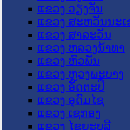
ແຂວງ ວຽງຈັນ
ແຂວງ ສະຫວັນນະເ
ແຂວງ ສາລະວັນ
ແຂວງ ຫລວງນໍ້າທາ
ແຂວງ ຫົວພັນ
ແຂວງ ຫຼວງພະບາງ
ແຂວງ ອັດຕະປື
ແຂວງ ອຸດົມໄຊ
ແຂວງ ເຊກອງ
ແຂວງ ໄຊຍະບູລີ