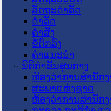
ລັດຖະດໍາລັດ
ດໍາລັດ
ຄໍາສັ່ງ
ຂໍ້ຕົກລົງ
ຄໍາແນະນໍາ
ນິຕິກໍາຂັ້ນສູນກາງ
ຫ້ອງວ່າການສໍານັ
ສະພາແຫ່ງຊາດ
ຫ້ອງວ່າການສຳນັກງ
ກະຊວງ ກະສິກຳ ແລະ