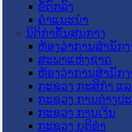
ຂໍ້ຕົກລົງ
ຄໍາແນະນໍາ
ນິຕິກໍາຂັ້ນສູນກາງ
ຫ້ອງວ່າການສໍານັ
ສະພາແຫ່ງຊາດ
ຫ້ອງວ່າການສຳນັກງ
ກະຊວງ ກະສິກຳ ແລະ
ກະຊວງ ການຕ່າງປ
ກະຊວງ ການເງິນ
ກະຊວງ ຍຸຕິທໍາ