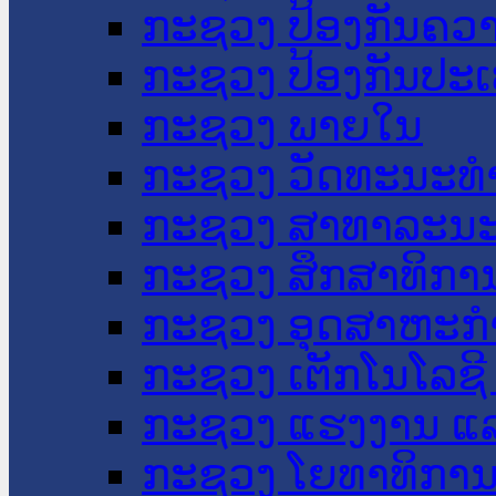
ກະຊວງ ປ້ອງກັນຄວ
ກະຊວງ ປ້ອງກັນປະ
ກະຊວງ ພາຍໃນ
ກະຊວງ ວັດທະນະທຳ
ກະຊວງ ສາທາລະນະ
ກະຊວງ ສຶກສາທິການ
ກະຊວງ ອຸດສາຫະກຳ
ກະຊວງ ເຕັກໂນໂລຊີ
ກະຊວງ ແຮງງານ ແລ
ກະຊວງ ໂຍທາທິການ 