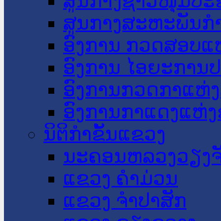
ສູນກາງຊາວໜຸ່ມປະ
ສູນກາງສະຫະພັນກ
ອົງການ ກວດສອບແຫ
ອົງການ ໄອຍະການປ
ອົງການກວດກາແຫ່ງ
ອົງການກາແດງແຫ່
ນິຕິກໍາຂັ້ນແຂວງ
ນະ​ຄອນ​ຫລວງວຽງຈ
ແຂວງ ຄໍາມ່ວນ
ແຂວງ ຈໍາປາສັກ