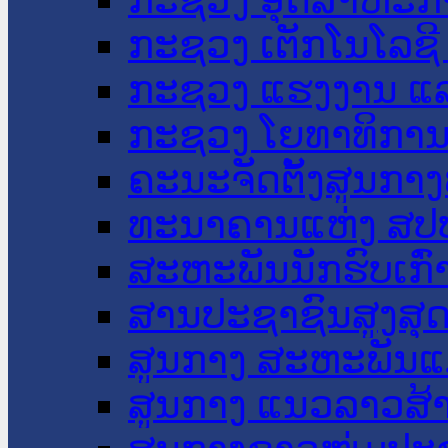
ກະຊວງ ເຕັກໂນໂລຊີ
ກະຊວງ ແຮງງານ ແລ
ກະຊວງ ໂຍທາທິການ 
ຄະນະຈັດຕັ້ງສູນກາງ
ທະນາຄານແຫ່ງ ສປ
ສະຫະພັນນັກຮົບເກົ
ສານປະຊາຊົນສູງສຸ
ສູນກາງ ສະຫະພັນແ
ສູນກາງ ແນວລາວສ້