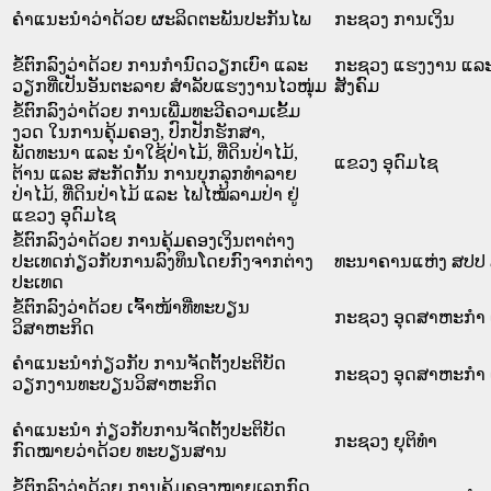
ຄຳແນະນຳວ່າດ້ວຍ ຜະລິດຕະພັນປະກັນໄພ
ກະຊວງ ການເງິນ
ຂໍ້ຕົກລົງວ່າດ້ວຍ ການກຳນົດວຽກເບົາ ແລະ
ກະຊວງ ແຮງງານ ແລະ
ວຽກທີ່ເປັນອັນຕະລາຍ ສຳລັບແຮງງານໄວໜຸ່ມ
ສັງຄົມ
ຂໍ້ຕົກລົງວ່າດ້ວຍ ການເພີ່ມທະວີຄວາມເຂັ້ມ
ງວດ ໃນການຄຸ້ມຄອງ, ປົກປັກຮັກສາ,
ພັດທະນາ ແລະ ນຳໃຊ້ປ່າໄມ້, ທີ່ດິນປ່າໄມ້,
ແຂວງ ອຸດົມໄຊ
ຕ້ານ ແລະ ສະກັດກັ້ນ ການບຸກລຸກທຳລາຍ
ປ່າໄມ້, ທີ່ດິນປ່າໄມ້ ແລະ ໄຟໄໝ້ລາມປ່າ ຢູ່
ແຂວງ ອຸດົມໄຊ
ຂໍ້ຕົກລົງວ່າດ້ວຍ ການຄຸ້ມຄອງເງິນຕາຕ່າງ
ປະເທດກ່ຽວກັບການລົງທຶນໂດຍກົງຈາກຕ່າງ
ທະນາຄານແຫ່ງ ສປປ
ປະເທດ
ຂໍ້ຕົກລົງວ່າດ້ວຍ ເຈົ້າໜ້າທີ່ທະບຽນ
ກະຊວງ ອຸດສາຫະກຳ 
ວິສາຫະກິດ
ຄໍາແນະນໍາກ່ຽວກັບ ການຈັດຕັ້ງປະຕິບັດ
ກະຊວງ ອຸດສາຫະກຳ 
ວຽກງານທະບຽນວິສາຫະກິດ
ຄຳແນະນຳ ກ່ຽວກັບການຈັດຕັ້ງປະຕິບັດ
ກະຊວງ ຍຸຕິທໍາ
ກົດໝາຍວ່າດ້ວຍ ທະບຽນສານ
ຂໍ້ຕົກລົງວ່າດ້ວຍ ການຄຸ້ມຄອງໝາຍເລກກົດ