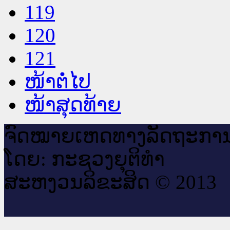
119
120
121
ໜ້າຕໍ່ໄປ
ໜ້າສຸດທ້າຍ
ຈົດ​ໝາຍ​ເຫດ​ທາງ​ລັດ​ຖະ​ກາ
ໂດຍ: ກະ​ຊວງຍຸ​ຕິ​ທຳ
ສະ​ຫງວນ​ລິ​ຂະ​ສິດ © 2013