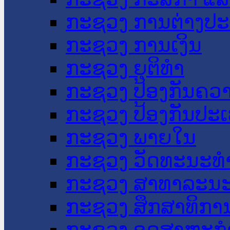
ກະຊວງ ການຕ່າງປ
ກະຊວງ ການເງິນ
ກະຊວງ ຍຸຕິທໍາ
ກະຊວງ ປ້ອງກັນຄວ
ກະຊວງ ປ້ອງກັນປະ
ກະຊວງ ພາຍໃນ
ກະຊວງ ວັດທະນະທຳ
ກະຊວງ ສາທາລະນະ
ກະຊວງ ສຶກສາທິການ
ກະຊວງ ອຸດສາຫະກຳ