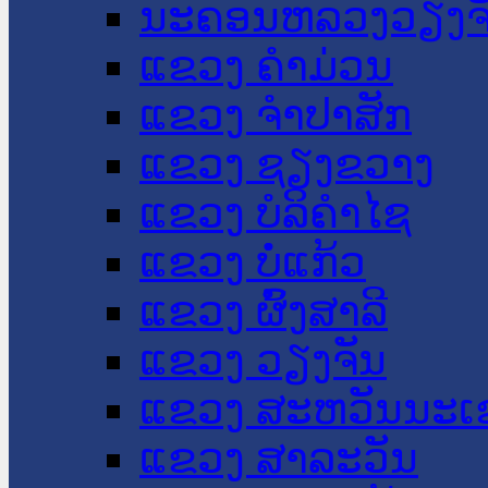
ນະ​ຄອນ​ຫລວງວຽງຈ
ແຂວງ ຄໍາມ່ວນ
ແຂວງ ຈໍາປາສັກ
ແຂວງ ຊຽງຂວາງ
ແຂວງ ບໍລິຄໍາໄຊ
ແຂວງ ບໍ່ແກ້ວ
ແຂວງ ຜົ້ງສາລີ
ແຂວງ ວຽງຈັນ
ແຂວງ ສະຫວັນນະເ
ແຂວງ ສາລະວັນ