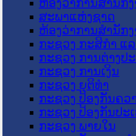
ຫ້ອງວ່າການສໍານັ
ສະພາແຫ່ງຊາດ
ຫ້ອງວ່າການສຳນັກງ
ກະຊວງ ກະສິກຳ ແລະ
ກະຊວງ ການຕ່າງປ
ກະຊວງ ການເງິນ
ກະຊວງ ຍຸຕິທໍາ
ກະຊວງ ປ້ອງກັນຄວ
ກະຊວງ ປ້ອງກັນປະ
ກະຊວງ ພາຍໃນ