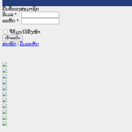
ພື້ນທີ່ຂອງສະມາຊິກ
ອີເມລ
*
ລະຫັດ
*
ຈື່ຂໍ້ມູນໄວ້ຄັ້ງໜ້າ
ສະໝັກ
|
ລືມລະຫັດ