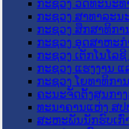
ກະຊວງ ວັດທະນະທຳ
ກະຊວງ ສາທາລະນະ
ກະຊວງ ສຶກສາທິການ
ກະຊວງ ອຸດສາຫະກຳ
ກະຊວງ ເຕັກໂນໂລຊີ
ກະຊວງ ແຮງງານ ແລ
ກະຊວງ ໂຍທາທິການ 
ຄະນະຈັດຕັ້ງສູນກາງ
ທະນາຄານແຫ່ງ ສປ
ສະຫະພັນນັກຮົບເກົ