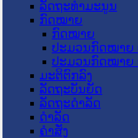
ລັດຖະທໍາມະນູນ
ກົດໝາຍ
ກົດໝາຍ
ປະມວນກົດໝາຍ 
ປະມວນກົດໝາຍ 
ມະຕິຕົກລົງ
ລັດຖະບັນຍັດ
ລັດຖະດໍາລັດ
ດໍາລັດ
ຄໍາສັ່ງ