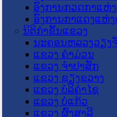
ອົງການກວດກາແຫ່ງ
ອົງການກາແດງແຫ່
ນິຕິກໍາຂັ້ນແຂວງ
ນະ​ຄອນ​ຫລວງວຽງຈ
ແຂວງ ຄໍາມ່ວນ
ແຂວງ ຈໍາປາສັກ
ແຂວງ ຊຽງຂວາງ
ແຂວງ ບໍລິຄໍາໄຊ
ແຂວງ ບໍ່ແກ້ວ
ແຂວງ ຜົ້ງສາລີ