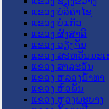
ແຂວງ ຊຽງຂວາງ
ແຂວງ ບໍລິຄໍາໄຊ
ແຂວງ ບໍ່ແກ້ວ
ແຂວງ ຜົ້ງສາລີ
ແຂວງ ວຽງຈັນ
ແຂວງ ສະຫວັນນະເ
ແຂວງ ສາລະວັນ
ແຂວງ ຫລວງນໍ້າທາ
ແຂວງ ຫົວພັນ
ແຂວງ ຫຼວງພະບາງ