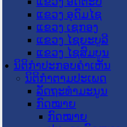
ແຂວງ ອັດຕະປື
ແຂວງ ອຸດົມໄຊ
ແຂວງ ເຊກອງ
ແຂວງ ໄຊຍະບູລີ
ແຂວງ ໄຊສົມບູນ
ນິຕິກໍາປະກອບຄໍາເຫັນ
ນິຕິກໍາຕາມປະເພດ
ລັດຖະທໍາມະນູນ
ກົດໝາຍ
ກົດໝາຍ