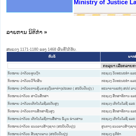
ງລັດຖະການໃຫ້ຜູ້ປະສານງານ
ງປະຕິບັດວຽກງານຈົດໝາຍເຫດ
ານຈົດໝາຍເຫດທາງລັດຖະການ
ານຈົດໝາຍເຫດທາງລັດຖະການ
ະ ເວັບໄຊຈົດໝາຍເຫດທາງ
ະ ເວັບໄຊຈົດໝາຍເຫດທາງ
ເຫດທາງລັດຖະການ ໃຫ້ຜູ້
ເຫດທາງລັດຖະການ ໃຫ້ຜູ້
Ministry of Justice L
ານສັນຕິບານປະຊາຊົນ
ຄານຕຳຫຼວດປະຊາຊົນ
າຊົນ ພາກເໜືອ
ຊາຊົນ ພາກກາງ
າກເໜືອ
າກກາງ
ະການ
າກໃຕ້
ລາຍການ ນິຕິກໍາ
»
ສະແດງ 1171-1180 ຂອງ 1468 ຜົນທີ່ໄດ້ຮັບ.
ພາກສ
ຫົວຂໍ້
ກົດໝາຍ ວ່າດ້ວຍຮູບເງົາ
ກະຊວງ ວັດທະນະທຳ ແລະ
ກົດໝາຍ ວ່າດ້ວຍວິຈິດສິນ
ກະຊວງ ວັດທະນະທຳ ແລະ
ກົດໝາຍ ວ່າດ້ວຍການຄຸ້ມຄອງເງິນຕາຕ່າງປະເທດ ( ສະບັບປັບປຸງ )
ທະນາຄານແຫ່ງ ສປປ ລາ
ກົດໝາຍວ່າດ້ວຍ ສາມັນສຶກສາ
ກະຊວງ ສຶກສາທິການ ແລະ
ກົດໝາຍ ວ່າດ້ວຍເຕັກໂນໂລຊີລະດັບສູງ
ກະຊວງ ເຕັກໂນໂລຊີ ແລະ
ກົດໝາຍ ວ່າດ້ວຍການສຶກສາຊັ້ນສູງ
ກະຊວງ ສຶກສາທິການ ແລະ
ກົດໝາຍວ່າດ້ວຍ ເຕັກໂນໂລຊີການສື່ສານ ຂໍ້ມູນ ຂ່າວສານ
ກະຊວງ ເຕັກໂນໂລຊີ ແລະ
ກົດໝາຍວ່າດ້ວຍ ແນວລາວສ້າງຊາດ (ສະບັບປັບປຸງ)
ສູນກາງ ແນວລາວສ້າງຊາ
ກົດໝາຍວ່າດ້ວຍ ສັນຊາດລາວ (ສະບັບປັບປຸງ)
ກະຊວງ ຍຸຕິທໍາ