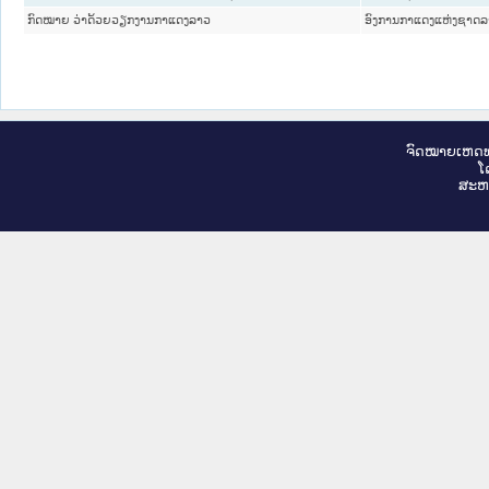
ກົດໝາຍ ວ່າດ້ວຍວຽກງານກາແດງລາວ
ອົງການກາແດງແຫ່ງຊາດ
ຈົດ​ໝາຍ​ເຫດ​ທ
ໂ
ສະ​ຫ