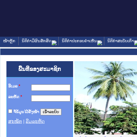
ໜ້າຫຼັກ
ນິຕິກໍາມີຜົນສັກສິດ
ນິຕິກໍາປະກອບຄໍາເຫັນ
ນິຕິກໍາສະບັບເກົ່າ
ພື້ນທີ່ຂອງສະມາຊິກ
ອີເມລ
*
ລະຫັດ
*
ຈື່ຂໍ້ມູນໄວ້ຄັ້ງໜ້າ
ສະໝັກ
|
ລືມລະຫັດ