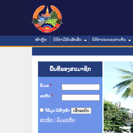
ໜ້າຫຼັກ
ນິຕິກໍາມີຜົນສັກສິດ
ນິຕິກໍາປະກອບຄໍາເຫັນ
ພື້ນທີ່ຂອງສະມາຊິກ
ອີເມລ
*
ລະຫັດ
*
ຈື່ຂໍ້ມູນໄວ້ຄັ້ງໜ້າ
ສະໝັກ
|
ລືມລະຫັດ