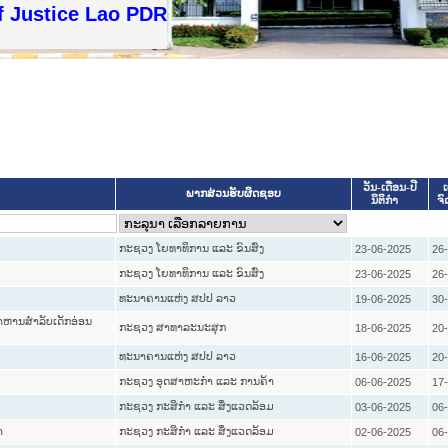
f Justice Lao PDR
ວັນ-ເດືອນ-ປີ
ເ
ພາກສ່ວນຮັບຜິດຊອບ
ນິຕິກໍາ
ຈ
ກະຊວງ ໂຍທາທິການ ແລະ ຂົນສົ່ງ
23-06-2025
26
ກະຊວງ ໂຍທາທິການ ແລະ ຂົນສົ່ງ
23-06-2025
26
ທະນາຄານແຫ່ງ ສປປ ລາວ
19-06-2025
30
າຫານສຳລັບເດັກອ່ອນ
ກະຊວງ ສາທາລະນະສຸກ
18-06-2025
20
ທະນາຄານແຫ່ງ ສປປ ລາວ
16-06-2025
20
ກະຊວງ ອຸດສາຫະກຳ ແລະ ການຄ້າ
06-06-2025
17
ກະຊວງ ກະສິກຳ ແລະ ສິ່ງແວດລ້ອມ
03-06-2025
06
າ
ກະຊວງ ກະສິກຳ ແລະ ສິ່ງແວດລ້ອມ
02-06-2025
06