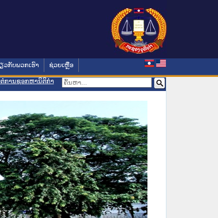
່ຽວກັບພວກເຮົາ
ຊ່ວຍເຫຼືອ
ອມຕໍ່ການຊອກຫານິຕິກຳ