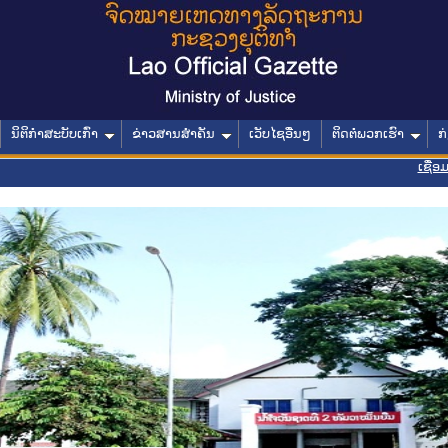
ນິຕິກໍາສະບັບເກົ່າ
ຂ່າວສານສໍາຄັນ
ເວັບໄຊອື່ນໆ
ຕິດຕໍ່ພວກເຮົາ
ກ
ເຊື່