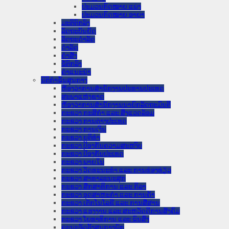
ປະມວນກົດໝາຍ ແພ່ງ
ປະມວນກົດໝາຍ ອາຍາ
ມະຕິຕົກລົງ
ລັດຖະບັນຍັດ
ລັດຖະດໍາລັດ
ດໍາລັດ
ຄໍາສັ່ງ
ຂໍ້ຕົກລົງ
ຄໍາແນະນໍາ
ນິຕິກໍາຂັ້ນສູນກາງ
ຫ້ອງວ່າການສໍານັກງານປະທານປະເທດ
ສະພາແຫ່ງຊາດ
ຫ້ອງວ່າການສຳນັກງານນາຍົກລັດຖະມົນຕີ
ກະຊວງ ກະສິກຳ ແລະ ສິ່ງແວດລ້ອມ
ກະຊວງ ການຕ່າງປະເທດ
ກະຊວງ ການເງິນ
ກະຊວງ ຍຸຕິທໍາ
ກະຊວງ ປ້ອງກັນຄວາມສະຫງົບ
ກະຊວງ ປ້ອງກັນປະເທດ
ກະຊວງ ພາຍໃນ
ກະຊວງ ວັດທະນະທຳ ແລະ ການທ່ອງທ່ຽວ
ກະຊວງ ສາທາລະນະສຸກ
ກະຊວງ ສຶກສາທິການ ແລະ ກິລາ
ກະຊວງ ອຸດສາຫະກຳ ແລະ ການຄ້າ
ກະຊວງ ເຕັກໂນໂລຊີ ແລະ ການສື່ສານ
ກະຊວງ ແຮງງານ ແລະ ສະຫວັດດີການສັງຄົມ
ກະຊວງ ໂຍທາທິການ ແລະ ຂົນສົ່ງ
ຄະນະຈັດຕັ້ງສູນກາງພັກ