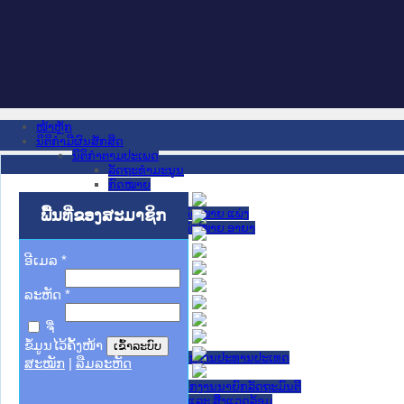
ໜ້າຫຼັກ
ນິຕິກໍາມີຜົນສັກສິດ
ນິຕິກໍາຕາມປະເພດ
ລັດຖະທໍາມະນູນ
ກົດໝາຍ
ກົດໝາຍ
ພື້ນທີ່ຂອງສະມາຊິກ
ປະມວນກົດໝາຍ ແພ່ງ
ປະມວນກົດໝາຍ ອາຍາ
ມະຕິຕົກລົງ
ລັດຖະບັນຍັດ
ອີເມລ
*
ລັດຖະດໍາລັດ
ດໍາລັດ
ລະຫັດ
*
ຄໍາສັ່ງ
ຂໍ້ຕົກລົງ
ຈື່
ຄໍາແນະນໍາ
ນິຕິກໍາຂັ້ນສູນກາງ
ຂໍ້ມູນໄວ້ຄັ້ງໜ້າ
ຫ້ອງວ່າການສໍານັກງານປະທານປະເທດ
ສະໝັກ
|
ລືມລະຫັດ
ສະພາແຫ່ງຊາດ
ຫ້ອງວ່າການສຳນັກງານນາຍົກລັດຖະມົນຕີ
ກະຊວງ ກະສິກຳ ແລະ ສິ່ງແວດລ້ອມ