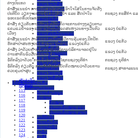
ຕ່າງປະເທດ
ແຂວງ ຈໍາປາສັກ
ຄຳສັ່ງແນະນຳ ການເພີ້ມທະວີຄວາມເອົາໃຈໃສ່ໃນການຈັດຕັ້ງ
ແຂວງ ຊຽງຂວາງ
ປະຕິບັດ ວຽກງານການຄຸ້ມຄອງສັດນ້ຳ ແລະ ສັດປ່າໃນ
ກະຊວງ ກະສິກຳ ແລະ
ແຂວງ ບໍລິຄໍາໄຊ
ຂອບເຂດທົ່ວປະເທດ
ແຂວງ ບໍ່ແກ້ວ
ແຂວງ ຜົ້ງສາລີ
ຄຳສັ່ງ ກ່ຽວກັບການຫ້າມປຸກສ້າງກິດຈະການຕ່າງໆລຽບຕາມ
ແຄມແມ່ນ້ຳຂອງ ແລະ ລຽບຕາມເຂດສະຫງວນທາງເວັ້ນຕົວ
ແຂວງ ບໍ່ແກ້ວ
ແຂວງ ວຽງຈັນ
ເມືອງ
ແຂວງ ສະຫວັນນະເຂດ
ແຂວງ ສາລະວັນ
ຄຳສັ່ງແນະນຳ ວ່າດ້ວຍການເພີ່ມທະວີການຄຸ້ມຄອງ,​ປົກປັກ
ແຂວງ ບໍ່ແກ້ວ
ແຂວງ ຫລວງນໍ້າທາ
ຮັກສາປ່າສະຫງວນແຫ່ງຊາດ ນ້ຳກ່ານ ແຂວງບໍ່ແກ້ວ
ແຂວງ ຫົວພັນ
ຄຳສັ່ງ ວ່າດ້ວຍການຄຸ້ມຄອງນຳໃຊ້ການບໍລິການຈອດຢູ່ໃນ
ແຂວງ ບໍ່ແກ້ວ
ແຂວງ ຫຼວງພະບາງ
ດ່ານສາກົນຂົວມິດຕະພາບ 4
ແຂວງ ອັດຕະປື
ຂໍ້ຕົກລົງວ່າດ້ວຍ ການຄຸ້ມຄອງເວັບໄຊກະຊວງຍຸຕິທຳ
ກະຊວງ ຍຸຕິທໍາ
ແຂວງ ອຸດົມໄຊ
ຂໍ້ຕົກລົງ ກ່ຽວກັບ ການຈັດຕັ້ງປະຕິບັດກົດໝາຍວ່າດ້ວຍການ
ແຂວງ ເຊກອງ
ກະຊວງ ສາທາລະນະ
ຄວບຄຸມຢາສູບ
ແຂວງ ໄຊຍະບູລີ
ແຂວງ ໄຊສົມບູນ
ໜ້າທໍາອິດ
ນິຕິກໍາປະກອບຄໍາເຫັນ
ໜ້າກ່ອນ
ນິຕິກໍາຕາມປະເພດ
115
ລັດຖະທໍາມະນູນ
116
ກົດໝາຍ
117
ກົດໝາຍ
118
ປະມວນກົດໝາຍ ແພ່ງ
119
ປະມວນກົດໝາຍ ອາຍາ
120
ມະຕິຕົກລົງ
121
ລັດຖະບັນຍັດ
122
ລັດຖະດໍາລັດ
123
ດໍາລັດ
124
ຄໍາສັ່ງ