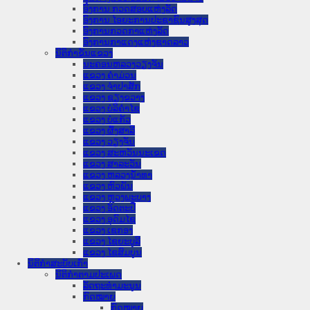
ອົງການ ກວດສອບແຫ່ງລັດ
ອົງການ ໄອຍະການປະຊາຊົນສູງສຸດ
ອົງການກວດກາແຫ່ງລັດ
ອົງການກາແດງແຫ່ງຊາດລາວ
ນິຕິກໍາຂັ້ນແຂວງ
ນະ​ຄອນ​ຫລວງວຽງຈັນ
ແຂວງ ຄໍາມ່ວນ
ແຂວງ ຈໍາປາສັກ
ແຂວງ ຊຽງຂວາງ
ແຂວງ ບໍລິຄໍາໄຊ
ແຂວງ ບໍ່ແກ້ວ
ແຂວງ ຜົ້ງສາລີ
ແຂວງ ວຽງຈັນ
ແຂວງ ສະຫວັນນະເຂດ
ແຂວງ ສາລະວັນ
ແຂວງ ຫລວງນໍ້າທາ
ແຂວງ ຫົວພັນ
ແຂວງ ຫຼວງພະບາງ
ແຂວງ ອັດຕະປື
ແຂວງ ອຸດົມໄຊ
ແຂວງ ເຊກອງ
ແຂວງ ໄຊຍະບູລີ
ແຂວງ ໄຊສົມບູນ
ນິຕິກໍາສະບັບເກົ່າ
ນິຕິກຳຕາມປະເພດ
ລັດຖະທໍາມະນູນ
ກົດໝາຍ
ກົດໝາຍ