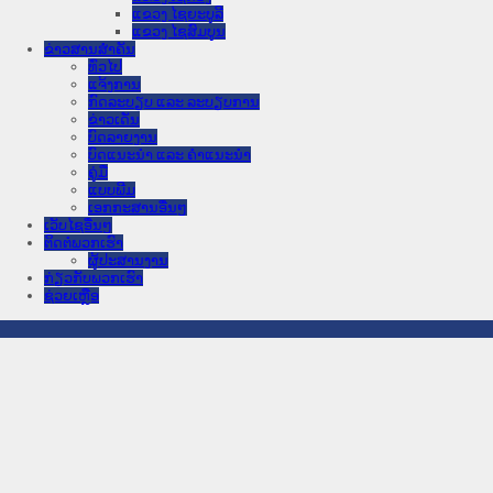
ແຂວງ ໄຊຍະບູລີ
ແຂວງ ໄຊສົມບູນ
ຂ່າວສານສໍາຄັນ
​ທົ່ວ​ໄປ
ແຈ້ງການ
ກົດລະບຽບ ແລະ ລະບຽບການ
ຂ່າວເດັ່ນ
ບົດລາຍງານ
ບົດແນະນໍາ ແລະ ຄໍາແນະນໍາ
ຄູ່ມື
ແບບພີມ
ເອກກະສານອື່ນໆ
ເວັບໄຊອື່ນໆ
ຕິດຕໍ່ພວກເຮົາ
ຜູ້ປະສານງານ
ກ່ຽວກັບພວກເຮົາ
ຊ່ວຍເຫຼືອ