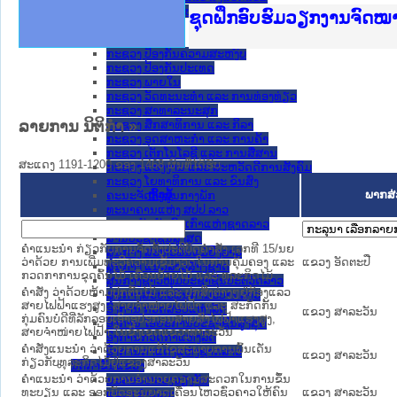
ກະຊວງ ການຕ່າງປະເທດ
Ministry of Justice Lao
ເຜີຍແຜ່ວັບໄຊຈົດໝາຍເຫດທ
ກະຊວງຍຸຕິທຳ
ຊຸດຝຶກອົບຮົມວຽກງານຈົດ
ກອງປະຊຸມທົບທວນຄືນການຈັ
ຝຶກອົບຮົມ ຜູ່ປະສານງານວ
ຝຶກອົບຮົມ ຜູ່ປະສານງານວ
ເຜີຍແຜ່ແອັບກົດໝາຍລາວ ແ
ເຜີຍແຜ່ແອັບກົດໝາຍລາວ ແ
ຍົກລະດັບວຽກງານຈົດໝາຍເ
ຊຸດຝຶກອົບຮົມວຽກງານຈົດ
ກະຊວງ ການເງິນ
ກະຊວງ ຍຸຕິທໍາ
ກະຊວງ ປ້ອງກັນຄວາມສະຫງົບ
ກະຊວງ ປ້ອງກັນປະເທດ
ກະຊວງ ພາຍໃນ
ກະຊວງ ວັດທະນະທຳ ແລະ ການທ່ອງທ່ຽວ
ກະຊວງ ສາທາລະນະສຸກ
ລາຍການ ນິຕິກໍາ
»
ກະຊວງ ສຶກສາທິການ ແລະ ກິລາ
ກະຊວງ ອຸດສາຫະກຳ ແລະ ການຄ້າ
ກະຊວງ ເຕັກໂນໂລຊີ ແລະ ການສື່ສານ
ສະແດງ 1191-1200 ຂອງ 1468 ຜົນທີ່ໄດ້ຮັບ.
ກະຊວງ ແຮງງານ ແລະ ສະຫວັດດີການສັງຄົມ
ກະຊວງ ໂຍທາທິການ ແລະ ຂົນສົ່ງ
ຫົວຂໍ້
ພາກສ່
ຄະນະຈັດຕັ້ງສູນກາງພັກ
ທະນາຄານແຫ່ງ ສປປ ລາວ
ສະຫະພັນນັກຮົບເກົ່າແຫ່ງຊາດລາວ
ສານປະຊາຊົນສູງສຸດ
ຄຳແນະນຳ ກ່ຽວກັບການຈັດຕັ້ງປະຕິບັດຄຳສັ່ງ ເລກທີ 15/ນຍ
ສູນກາງ ສະຫະພັນແມ່ຍິງລາວ
ວ່າດ້ວຍ ການເພີ່ມທະວີຄວາມເຂັ້ມງວດໃນການຄຸ້ມຄອງ ແລະ
ແຂວງ ອັດຕະປື
ສູນກາງ ແນວລາວສ້າງຊາດ
ກວດກາການຂຸດຄົ້ນໄມ້ ເຄື່ອນຍ້າຍໄມ້ ແລະ ທຸລະກິດໄມ້
ສູນກາງຊາວໜຸ່ມປະຊາຊົນປະຕິວັດລາວ
ຄຳສັ່ງ ວ່າດ້ວຍຫ້າມປູກຕົ້ນໄມ້ ແລະ ປຸກສິ່ງຕ່າງໆຢູ່ກ້ອງແລວ
ສູນກາງສະຫະພັນກຳມະບານລາວ
ສາຍໄຟຟ້າແຮງສູງ, ສາຍຈຳໜ່າຍໄຟຟ້າ ແລະ ສະກັດກັ້ນ
ອົງການ ກວດສອບແຫ່ງລັດ
ແຂວງ ສາລະວັນ
ກຸ່ມຄົນບໍ່ດີທີ່ລັກລອບເອົາອຸປະກອນສາຍສົ່ງໄຟຟ້າແຮງສູງ,
ອົງການ ໄອຍະການປະຊາຊົນສູງສຸດ
ສາຍຈຳໜ່າຍໄຟຟ້າ ໃນຂົງເຂດແຂວງສາລະວັນ
ອົງການກວດກາແຫ່ງລັດ
ຄຳສັ່ງແນະນຳ ວ່າດ້ວຍການແກ້ໄຂສະພາບການພົ້ນເດັ່ນ
ອົງການກາແດງແຫ່ງຊາດລາວ
ແຂວງ ສາລະວັນ
ກ່ຽວກັບທຸລະກິດໄມ້ຢູ່ແຂວງສາລະວັນ
ນິຕິກໍາຂັ້ນແຂວງ
ຄຳແນະນຳ ວ່າດ້ວຍການອຳນວຍຄວາມສະດວກໃນການຂຶ້ນ
ນະ​ຄອນ​ຫລວງວຽງຈັນ
ທະບຽນ ແລະ ອອກບັດອະນຸຍາດເຄື່ອນໄຫວຊົ່ວຄາວໃຫ້ຄົນ
ແຂວງ ສາລະວັນ
ແຂວງ ຄໍາມ່ວນ