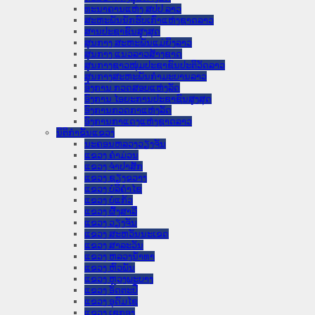
ທະນາຄານແຫ່ງ ສປປ ລາວ
ສະຫະພັນນັກຮົບເກົ່າແຫ່ງຊາດລາວ
ສານປະຊາຊົນສູງສຸດ
ສູນກາງ ສະຫະພັນແມ່ຍິງລາວ
ສູນກາງ ແນວລາວສ້າງຊາດ
ສູນກາງຊາວໜຸ່ມປະຊາຊົນປະຕິວັດລາວ
ສູນກາງສະຫະພັນກຳມະບານລາວ
ອົງການ ກວດສອບແຫ່ງລັດ
ອົງການ ໄອຍະການປະຊາຊົນສູງສຸດ
ອົງການກວດກາແຫ່ງລັດ
ອົງການກາແດງແຫ່ງຊາດລາວ
ນິຕິກໍາຂັ້ນແຂວງ
ນະ​ຄອນ​ຫລວງວຽງຈັນ
ແຂວງ ຄໍາມ່ວນ
ແຂວງ ຈໍາປາສັກ
ແຂວງ ຊຽງຂວາງ
ແຂວງ ບໍລິຄໍາໄຊ
ແຂວງ ບໍ່ແກ້ວ
ແຂວງ ຜົ້ງສາລີ
ແຂວງ ວຽງຈັນ
ແຂວງ ສະຫວັນນະເຂດ
ແຂວງ ສາລະວັນ
ແຂວງ ຫລວງນໍ້າທາ
ແຂວງ ຫົວພັນ
ແຂວງ ຫຼວງພະບາງ
ແຂວງ ອັດຕະປື
ແຂວງ ອຸດົມໄຊ
ແຂວງ ເຊກອງ