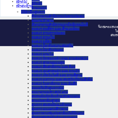
ໜ້າຕໍ່ໄປ
ຂໍ້ຕົກລົງ
ໜ້າສຸດທ້າຍ
ຄໍາແນະນໍາ
ນິຕິກຳຂັ້ນສູນກາງ
ຫ້ອງວ່າການສໍານັກງານປະທານປະເທດ
ສະພາແຫ່ງຊາດ
ຫ້ອງວ່າການສຳນັກງານນາຍົກລັດຖະມົນຕີ
ຈົດ​ໝາຍ​ເຫດ​ທ
ກະຊວງ ກະສິກຳ ແລະ ສິ່ງແວດລ້ອມ
ໂ
ກະຊວງ ການຕ່າງປະເທດ
ສະ​ຫ
ກະຊວງ ການເງິນ
ກະຊວງ ຍຸຕິທໍາ
ກະຊວງ ປ້ອງກັນຄວາມສະຫງົບ
ກະຊວງ ປ້ອງກັນປະເທດ
ກະຊວງ ພາຍໃນ
ກະຊວງ ວັດທະນະທຳ ແລະ ການທ່ອງທ່ຽວ
ກະຊວງ ສາທາລະນະສຸກ
ກະຊວງ ສຶກສາທິການ ແລະ ກິລາ
ກະຊວງ ອຸດສາຫະກຳ ແລະ ການຄ້າ
ກະຊວງ ເຕັກໂນໂລຊີ ແລະ ການສື່ສານ
ກະຊວງ ແຮງງານ ແລະ ສະຫວັດດີການສັງຄົມ
ກະຊວງ ໂຍທາທິການ ແລະ ຂົນສົ່ງ
ຄະນະຈັດຕັ້ງສູນກາງພັກ
ທະນາຄານແຫ່ງ ສປປ ລາວ
ສະຫະພັນນັກຮົບເກົ່າແຫ່ງຊາດລາວ
ສານປະຊາຊົນສູງສຸດ
ສູນກາງ ສະຫະພັນແມ່ຍິງລາວ
ສູນກາງ ແນວລາວສ້າງຊາດ
ສູນກາງຊາວໜຸ່ມປະຊາຊົນປະຕິວັດລາວ
ສູນກາງສະຫະພັນກຳມະບານລາວ