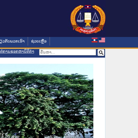
່ຽວກັບພວກເຮົາ
ຊ່ວຍເຫຼືອ
ອມຕໍ່ການຊອກຫານິຕິກຳ