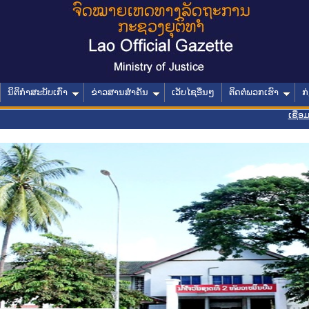
ນິຕິກໍາສະບັບເກົ່າ
ຂ່າວສານສໍາຄັນ
ເວັບໄຊອື່ນໆ
ຕິດຕໍ່ພວກເຮົາ
ກ
ເຊື່