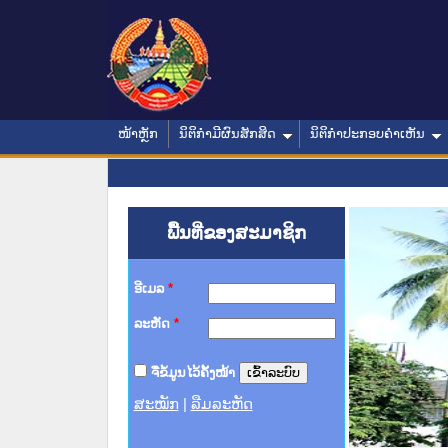
ໜ້າຫຼັກ
ນິຕິກໍາມີຜົນສັກສິດ
ນິຕິກໍາປະກອບຄໍາເຫັນ
ພື້ນທີ່ຂອງສະມາຊິກ
ອີເມລ
*
ລະຫັດ
*
ຈື່ຂໍ້ມູນໄວ້ຄັ້ງໜ້າ
ສະໝັກ
|
ລືມລະຫັດ