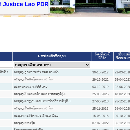
f Justice Lao PDR
ວັນ-ເດືອນ-ປີ
ເຜີຍແຜ່ລ
ພາກສ່ວນຮັບຜິດຊອບ
ນິຕິກໍາ
ຈົດໝາຍເ
ສິນຄ້າ
ກະຊວງ ອຸດສາຫະກຳ ແລະ ການຄ້າ
30-10-2017
22-03-201
ກະຊວງ ສຶກສາທິການ ແລະ ກິລາ
29-12-2022
25-04-202
ທະນາຄານແຫ່ງ ສປປ ລາວ
03-12-2019
22-06-202
ກະຊວງ ວັດທະນະທຳ ແລະ ການທ່ອງທ່ຽວ
25-06-2025
18-02-202
ກະຊວງ ແຮງງານ ແລະ ສະຫວັດດີການສັງຄົມ
27-06-2018
25-12-201
ກະຊວງ ສຶກສາທິການ ແລະ ກິລາ
25-11-2019
29-04-202
ກະຊວງ ກະສິກຳ ແລະ ສິ່ງແວດລ້ອມ
15-06-2018
29-10-201
ກະຊວງ ການເງິນ
07-07-2022
06-12-202
ອົງການກວດກາແຫ່ງລັດ