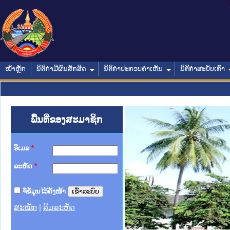
ໜ້າຫຼັກ
ນິຕິກໍາມີຜົນສັກສິດ
ນິຕິກໍາປະກອບຄໍາເຫັນ
ນິຕິກໍາສະບັບເກົ່າ
ພື້ນທີ່ຂອງສະມາຊິກ
ອີເມລ
*
ລະຫັດ
*
ຈື່ຂໍ້ມູນໄວ້ຄັ້ງໜ້າ
ສະໝັກ
|
ລືມລະຫັດ