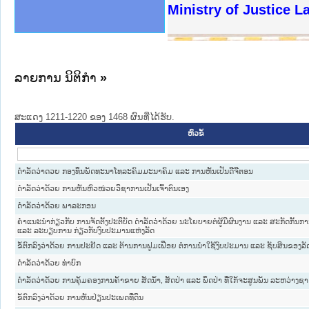
ງລັດຖະການໃຫ້ຜູ້ປະສານງານ
ງປະຕິບັດວຽກງານຈົດໝາຍເຫດ
ານຈົດໝາຍເຫດທາງລັດຖະການ
ານຈົດໝາຍເຫດທາງລັດຖະການ
ະ ເວັບໄຊຈົດໝາຍເຫດທາງ
ະ ເວັບໄຊຈົດໝາຍເຫດທາງ
ເຫດທາງລັດຖະການ ໃຫ້ຜູ້
ເຫດທາງລັດຖະການ ໃຫ້ຜູ້
Ministry of Justice 
ານສັນຕິບານປະຊາຊົນ
ຄານຕຳຫຼວດປະຊາຊົນ
າຊົນ ພາກເໜືອ
ຊາຊົນ ພາກກາງ
າກເໜືອ
າກກາງ
ະການ
າກໃຕ້
ລາຍການ ນິຕິກໍາ
»
ສະແດງ 1211-1220 ຂອງ 1468 ຜົນທີ່ໄດ້ຮັບ.
ຫົວຂໍ້
ດຳລັດວ່າດວຍ ກອງທຶນພັດທະນາໂທລະຄົມມະນາຄົມ ແລະ ການຫັນເປັນດີຈີຕອນ
ດຳລັດວ່າດ້ວຍ ການຫັນຫົວໜ່ວຍວິຊາການເປັນເຈົ້າຕົນເອງ
ດຳລັດວ່າດ້ວຍ ພາລະກອນ
ຄຳແນະນຳກ່ຽວກັບ ການຈັດຕັ້ງປະຕິບັດ ດຳລັດວ່າດ້ວຍ ນະໂຍບາຍຕໍ່ຜູ້ມີຜົນງານ ແລະ ສະກັດກັ້ນ
ແລະ ລະບຽບການ ກ່ຽວກັບງົບປະມານແຫ່ງລັດ
ຂໍ້ຕົກລົງວ່າດ້ວຍ ການປະຢັດ ແລະ ຕ້ານການຟູມເຟືອຍ ຕໍ່ການນຳໃຊ້ງົບປະມານ ແລະ ຊັບສິນຂອງລັ
ດຳລັດວ່າດ້ວຍ ທ່າບົກ
ດຳລັດວ່າດ້ວຍ ການຄຸ້ມຄອງການຄ້າຂາຍ ສັດນ້ຳ, ສັດປ່າ ແລະ ພຶດປ່າ ທີ່ໃກ້ຈະສູນພັນ ລະຫວ່າງຊ
ຂໍ້ຕົກລົງວ່າດ້ວຍ ການຫັນປ່ຽນປະເພດທີ່ດິນ