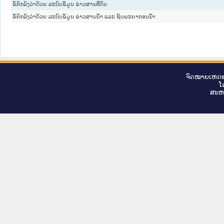
ຂໍ້ຕົກລົງວ່າດ້ວຍ ລະບົບຂໍ້ມູນ ຂ່າວສານທີ່ດິນ
ຂໍ້ຕົກລົງວ່າດ້ວຍ ລະບົບຂໍ້ມູນ ຂ່າວສານນ້ຳ ແລະ ຊັບພະຍາກອນນ້ຳ
ຈົດ​ໝາຍ​ເຫດ​ທ
ໂ
ສະ​ຫ