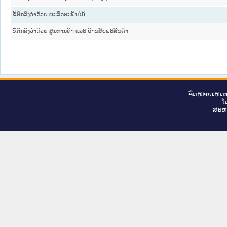
ຂໍ້ຕົກລົງວ່າດ້ວຍ ຜະລິດຕະພັນໄມ້
ຂໍ້ຕົກລົງວ່າດ້ວຍ ສູນການຄ້າ ແລະ ຮ້ານສັບພະສິນຄ້າ
ຈົດ​ໝາຍ​ເຫດ​ທ
ໂ
ສະ​ຫ