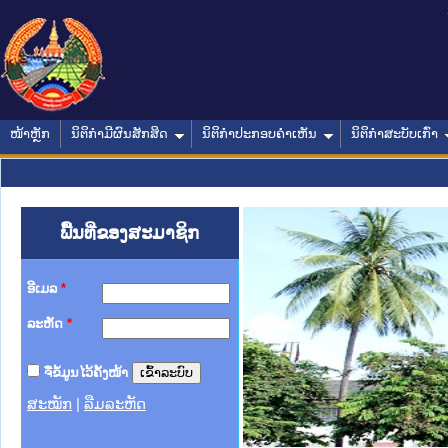
ໜ້າຫຼັກ
ນິຕິກໍາມີຜົນສັກສິດ
ນິຕິກໍາປະກອບຄໍາເຫັນ
ນິຕິກໍາສະບັບເກົ່າ
ພື້ນທີ່ຂອງສະມາຊິກ
ອີເມລ
*
ລະຫັດ
*
ຈື່ຂໍ້ມູນໄວ້ຄັ້ງໜ້າ
ສະໝັກ
|
ລືມລະຫັດ