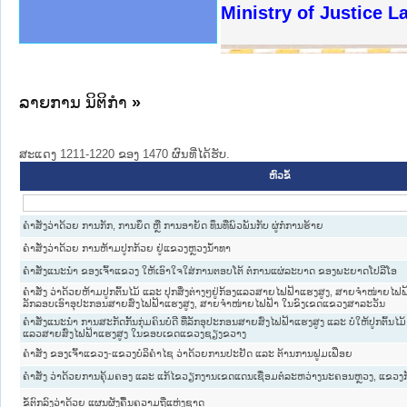
ງລັດຖະການໃຫ້ຜູ້ປະສານງານ
ງປະຕິບັດວຽກງານຈົດໝາຍເຫດ
ານຈົດໝາຍເຫດທາງລັດຖະການ
ານຈົດໝາຍເຫດທາງລັດຖະການ
ະ ເວັບໄຊຈົດໝາຍເຫດທາງ
ະ ເວັບໄຊຈົດໝາຍເຫດທາງ
ເຫດທາງລັດຖະການ ໃຫ້ຜູ້
ເຫດທາງລັດຖະການ ໃຫ້ຜູ້
Ministry of Justice L
ານສັນຕິບານປະຊາຊົນ
ຄານຕຳຫຼວດປະຊາຊົນ
າຊົນ ພາກເໜືອ
ຊາຊົນ ພາກກາງ
າກເໜືອ
າກກາງ
ະການ
າກໃຕ້
ລາຍການ ນິຕິກໍາ
»
ສະແດງ 1211-1220 ຂອງ 1470 ຜົນທີ່ໄດ້ຮັບ.
ຫົວຂໍ້
ຄຳ​ສັ່ງວ່າ​ດ້ວຍ ການ​ກັກ, ການ​ຍຶດ ຫຼື ການ​ອາ​ຍັດ ທຶນ​ທີ່​ພົວ​ພັນ​ກັບ ຜູ່ກໍ່​ການ​ຮ້າຍ
ຄຳສັ່ງວ່າດ້ວຍ ການຫ້າມປູກກ້ວຍ ຢູ່ແຂວງຫຼວງນໍ້າທາ
ຄຳສັ່ງແນະນຳ ຂອງເຈົ້າແຂວງ ໃຫ້ເອົາໃຈໃສ່ການຕອບໂຕ້ ຕໍ່ການແຜ່ລະບາດ ຂອງພະຍາດໂປລີໂອ
ຄຳສັ່ງ ວ່າດ້ວຍຫ້າມປູກຕົ້ນໄມ້ ແລະ ປຸກສິ່ງຕ່າງໆຢູ່ກ້ອງແລວສາຍໄຟຟ້າແຮງສູງ, ສາຍຈຳໜ່າຍໄຟຟ້າ ແ
ລັກລອບເອົາອຸປະກອນສາຍສົ່ງໄຟຟ້າແຮງສູງ, ສາຍຈຳໜ່າຍໄຟຟ້າ ໃນຂົງເຂດແຂວງສາລະວັນ
ຄຳສັ່ງແນະນຳ ການສະກັດກັ້ນກຸ່ມຄົນບໍ່ດີ ທີ່ລັກອຸປະກອນສາຍສົ່ງໄຟຟ້າແຮງສູງ ແລະ ບໍ່ໃຫ້ປູກຕົ້ນໄມ້, ປ
ແລວສາຍສົ່ງໄຟຟ້າແຮງສູງ ໃນຂອບເຂດແຂວງຊຽງຂວາງ
ຄຳສັ່ງ ຂອງເຈົ້າແຂວງ-ແຂວງບໍລິຄຳໄຊ ວ່າດ້ວຍການປະຢັດ ແລະ ຕ້ານການຟູມເຟືອຍ
ຄຳສັ່ງ ວ່າດ້ວຍການຄຸ້ມຄອງ ແລະ ແກ້ໄຂວຽກງານເຂດແດນເຊື່ອມຕໍ່ລະຫວ່າງນະຄອນຫຼວງ, ແຂວງກ
ຂໍ້ຕົກລົງວ່າດ້ວຍ ແຜນຜັງຄື້ນຄວາມຖີ່ແຫ່ງຊາດ