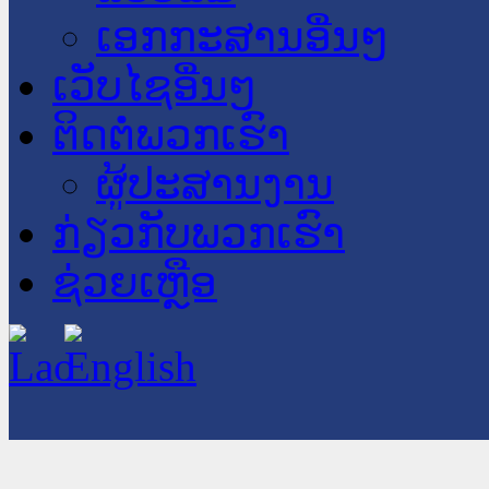
ເອກກະສານອື່ນໆ
ເວັບໄຊອື່ນໆ
ຕິດຕໍ່ພວກເຮົາ
ຜູ້ປະສານງານ
ກ່ຽວກັບພວກເຮົາ
ຊ່ວຍເຫຼືອ