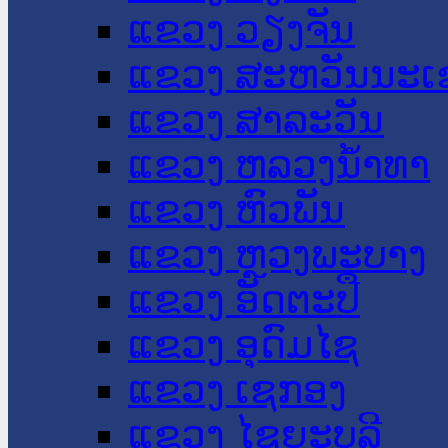
ແຂວງ ວຽງຈັນ
ແຂວງ ສະຫວັນນະເ
ແຂວງ ສາລະວັນ
ແຂວງ ຫລວງນໍ້າທາ
ແຂວງ ຫົວພັນ
ແຂວງ ຫຼວງພະບາງ
ແຂວງ ອັດຕະປື
ແຂວງ ອຸດົມໄຊ
ແຂວງ ເຊກອງ
ແຂວງ ໄຊຍະບູລີ