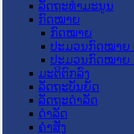
ລັດຖະທໍາມະນູນ
ກົດໝາຍ
ກົດໝາຍ
ປະມວນກົດໝາຍ 
ປະມວນກົດໝາຍ 
ມະຕິຕົກລົງ
ລັດຖະບັນຍັດ
ລັດຖະດໍາລັດ
ດໍາລັດ
ຄໍາສັ່ງ