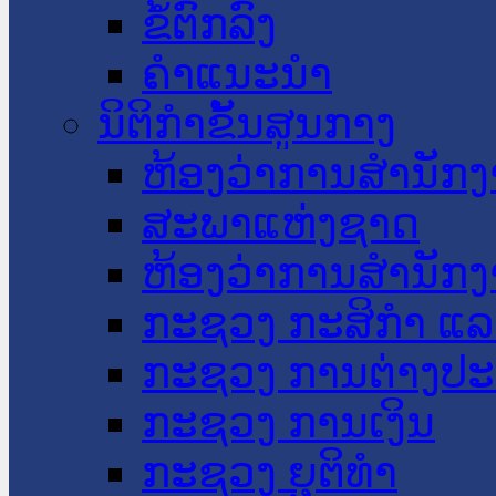
ຂໍ້ຕົກລົງ
ຄໍາແນະນໍາ
ນິຕິກໍາຂັ້ນສູນກາງ
ຫ້ອງວ່າການສໍານັ
ສະພາແຫ່ງຊາດ
ຫ້ອງວ່າການສຳນັກງ
ກະຊວງ ກະສິກຳ ແລະ
ກະຊວງ ການຕ່າງປ
ກະຊວງ ການເງິນ
ກະຊວງ ຍຸຕິທໍາ