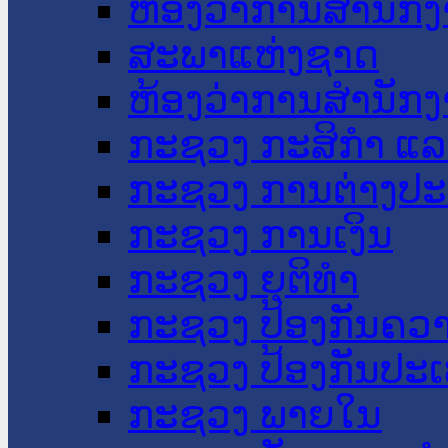
ຫ້ອງວ່າການສໍານັ
ສະພາແຫ່ງຊາດ
ຫ້ອງວ່າການສຳນັກງ
ກະຊວງ ກະສິກຳ ແລະ
ກະຊວງ ການຕ່າງປ
ກະຊວງ ການເງິນ
ກະຊວງ ຍຸຕິທໍາ
ກະຊວງ ປ້ອງກັນຄວ
ກະຊວງ ປ້ອງກັນປະ
ກະຊວງ ພາຍໃນ