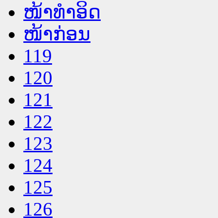
ໜ້າທໍາອິດ
ໜ້າກ່ອນ
119
120
121
122
123
124
125
126