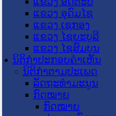
ແຂວງ ອັດຕະປື
ແຂວງ ອຸດົມໄຊ
ແຂວງ ເຊກອງ
ແຂວງ ໄຊຍະບູລີ
ແຂວງ ໄຊສົມບູນ
ນິຕິກໍາປະກອບຄໍາເຫັນ
ນິຕິກໍາຕາມປະເພດ
ລັດຖະທໍາມະນູນ
ກົດໝາຍ
ກົດໝາຍ