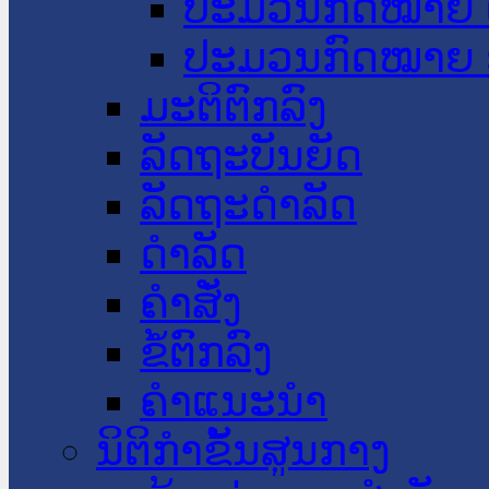
ປະມວນກົດໝາຍ 
ປະມວນກົດໝາຍ 
ມະຕິຕົກລົງ
ລັດຖະບັນຍັດ
ລັດຖະດໍາລັດ
ດໍາລັດ
ຄໍາສັ່ງ
ຂໍ້ຕົກລົງ
ຄໍາແນະນໍາ
ນິຕິກຳຂັ້ນສູນກາງ