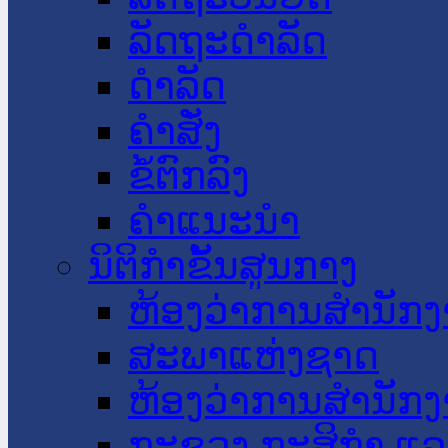
ລັດຖະດໍາລັດ
ດໍາລັດ
ຄໍາສັ່ງ
ຂໍ້ຕົກລົງ
ຄໍາແນະນໍາ
ນິຕິກໍາຂັ້ນສູນກາງ
ຫ້ອງວ່າການສໍານັ
ສະພາແຫ່ງຊາດ
ຫ້ອງວ່າການສຳນັກງ
ກະຊວງ ກະສິກຳ ແລະ