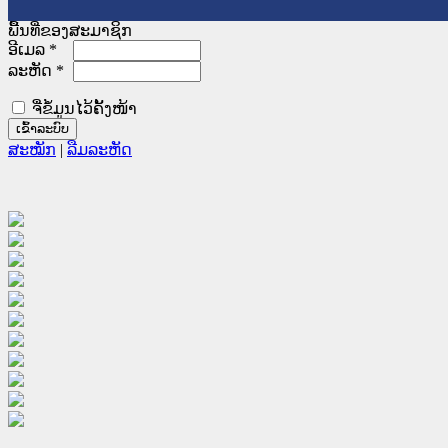
ພື້ນທີ່ຂອງສະມາຊິກ
ອີເມລ
*
ລະຫັດ
*
ຈື່ຂໍ້ມູນໄວ້ຄັ້ງໜ້າ
ສະໝັກ
|
ລືມລະຫັດ