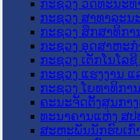
ກະຊວງ ວັດທະນະທຳ
ກະຊວງ ສາທາລະນະ
ກະຊວງ ສຶກສາທິການ
ກະຊວງ ອຸດສາຫະກຳ
ກະຊວງ ເຕັກໂນໂລຊີ
ກະຊວງ ແຮງງານ ແລ
ກະຊວງ ໂຍທາທິການ 
ຄະນະຈັດຕັ້ງສູນກາງ
ທະນາຄານແຫ່ງ ສປ
ສະຫະພັນນັກຮົບເກົ