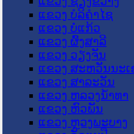
ແຂວງ ຊຽງຂວາງ
ແຂວງ ບໍລິຄໍາໄຊ
ແຂວງ ບໍ່ແກ້ວ
ແຂວງ ຜົ້ງສາລີ
ແຂວງ ວຽງຈັນ
ແຂວງ ສະຫວັນນະເ
ແຂວງ ສາລະວັນ
ແຂວງ ຫລວງນໍ້າທາ
ແຂວງ ຫົວພັນ
ແຂວງ ຫຼວງພະບາງ