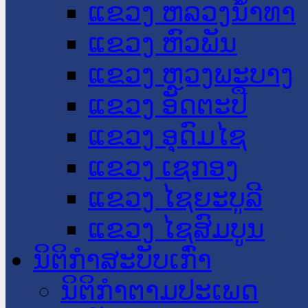
ແຂວງ ຫລວງນໍ້າທາ
ແຂວງ ຫົວພັນ
ແຂວງ ຫຼວງພະບາງ
ແຂວງ ອັດຕະປື
ແຂວງ ອຸດົມໄຊ
ແຂວງ ເຊກອງ
ແຂວງ ໄຊຍະບູລີ
ແຂວງ ໄຊສົມບູນ
ນິຕິກໍາສະບັບເກົ່າ
ນິຕິກຳຕາມປະເພດ