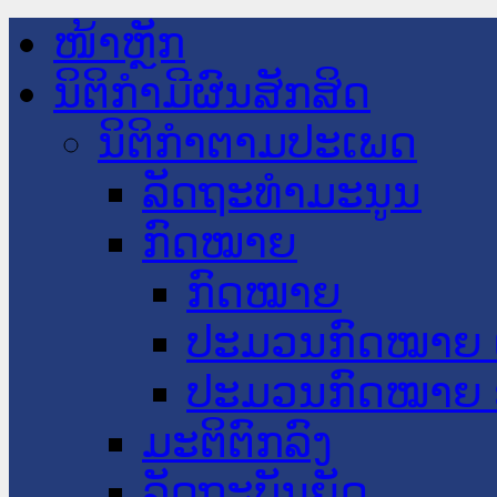
ໜ້າຫຼັກ
ນິຕິກໍາມີຜົນສັກສິດ
ນິຕິກໍາຕາມປະເພດ
ລັດຖະທໍາມະນູນ
ກົດໝາຍ
ກົດໝາຍ
ປະມວນກົດໝາຍ 
ປະມວນກົດໝາຍ 
ມະຕິຕົກລົງ
ລັດຖະບັນຍັດ