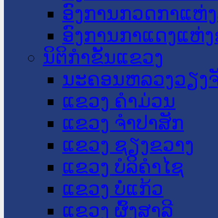
ອົງການກວດກາແຫ່ງ
ອົງການກາແດງແຫ່
ນິຕິກໍາຂັ້ນແຂວງ
ນະ​ຄອນ​ຫລວງວຽງຈ
ແຂວງ ຄໍາມ່ວນ
ແຂວງ ຈໍາປາສັກ
ແຂວງ ຊຽງຂວາງ
ແຂວງ ບໍລິຄໍາໄຊ
ແຂວງ ບໍ່ແກ້ວ
ແຂວງ ຜົ້ງສາລີ