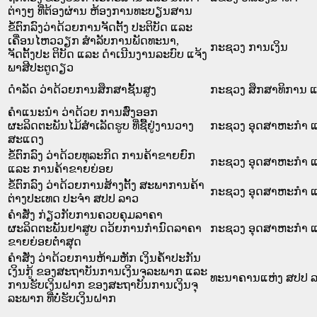
ຕ່າງໆ ທີ່ຕ້ອງຜ່ານ ຫ້ອງການທະບຽນສານ
ຂໍ້ຕົກລົງວ່າດ້ວຍການຈັດຕັ້ງ ປະຕິບັດ ແລະ
ເຄື່ອນໄຫວວຽກ ສຳລັບການພັດທະນາ,
ກະຊວງ ການເງິນ
ຈັດຕັ້ງປະ ຕິບັດ ແລະ ດຳເນີນງານລະບົບ ແຈ້ງ
ພາສີປະຕູດຽວ
ດຳລັດ ວ່າດ້ວຍການສຶກສາຊັ້ນສູງ
ກະຊວງ ສຶກສາທິການ ແ
ຄຳແນະນຳ ວ່າດ້ວຍ ການສົ່ງອອກ
ຜະລິດຕະພັນໄມ້ສຳເລັດຮູບ ທີ່ຊື້ຢູ່ງານວາງ
ກະຊວງ ອຸດສາຫະກຳ ແ
ສະແດງ
ຂໍ້ຕົກລົງ ວ່າດ້ວຍທຸລະກິດ ການຄ້າຂາຍຍົກ
ກະຊວງ ອຸດສາຫະກຳ ແ
ແລະ ການຄ້າຂາຍຍ່ອຍ
ຂໍ້ຕົກລົງ ວ່າດ້ວຍການສ້າງຕັ້ງ ສະພາການຄ້າ
ກະຊວງ ອຸດສາຫະກຳ ແ
ຕ່າງປະເທດ ປະຈຳ ສປປ ລາວ
ຄຳສັ່ງ ກ່ຽວກັບການຄວບຄຸມລາຄາ
ຜະລິດຕະພັນຢາສູບ ດວ້ຍການກຳນົດລາຄາ
ກະຊວງ ອຸດສາຫະກຳ ແ
ຂາຍຍ່ອຍຕ່ຳສຸດ
ຄຳສັ່ງ ວ່າດ້ວຍການຫ້າມຫັກ ເງິນຄ້ຳປະກັນ
ເງິນກູ້ ຂອງສະຖາບັນການເງິນຈຸລະພາກ ແລະ
ທະນາຄານແຫ່ງ ສປປ 
ການຮັບເງິນຝາກ ຂອງສະຖາບັນການເງິນຈຸ
ລະພາກ ທີ່ບໍ່ຮັບເງິນຝາກ