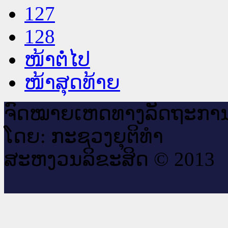
127
128
ໜ້າຕໍ່ໄປ
ໜ້າສຸດທ້າຍ
ຈົດ​ໝາຍ​ເຫດ​ທາງ​ລັດ​ຖະ​ກາ
ໂດຍ: ກະ​ຊວງຍຸ​ຕິ​ທຳ
ສະ​ຫງວນ​ລິ​ຂະ​ສິດ © 2013