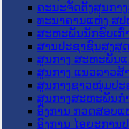
ຄະນະຈັດຕັ້ງສູນກາງ
ທະນາຄານແຫ່ງ ສປ
ສະຫະພັນນັກຮົບເກົ
ສານປະຊາຊົນສູງສຸ
ສູນກາງ ສະຫະພັນແ
ສູນກາງ ແນວລາວສ້
ສູນກາງຊາວໜຸ່ມປະ
ສູນກາງສະຫະພັນກ
ອົງການ ກວດສອບແຫ
ອົງການ ໄອຍະການປ