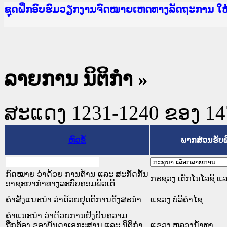
Ministry of Justice Lao PDR
ເຜີຍແຜ່ວັບໄຊຈົດໝາຍເຫດທາງລັດຖະການ ແລະ ແອັບກ
ກະຊວງຍຸຕິທຳ
ຊຸດຝຶກອົບຮົມວຽກງານຈົດໝາຍເຫດທາງລັດຖະການ ໃ
ກອງປະຊຸມທົບທວນຄືນການຈັດຕັ້ງປະຕິບັດວຽກງານຈ
ຝຶກອົບຮົມ ຜູ່ປະສານງານວຽກງານຈົດໝາຍເຫດທາງລັ
ຝຶກອົບຮົມ ຜູ່ປະສານງານວຽກງານຈົດໝາຍເຫດທາງລັດ
ເຜີຍແຜ່ແອັບກົດໝາຍລາວ ແລະ ເວັບໄຊຈົດໝາຍເຫດທ
ເຜີຍແຜ່ແອັບກົດໝາຍລາວ ແລະ ເວັບໄຊຈົດໝາຍເຫດທາ
ຍົກລະດັບວຽກງານຈົດໝາຍເຫດທາງລັດຖະການໃຫ້ຜູ້
ຊຸດຝຶກອົບຮົມວຽກງານຈົດໝາຍເຫດທາງລັດຖະການ ໃ
ລາຍການ ນິຕິກໍາ
»
ສະແດງ 1231-1240 ຂອງ 1470
ຫົວຂໍ້
ພາກສ່ວນຮັບ
ກົດໝາຍ ວ່າດ້ວຍ ການຕ້ານ ແລະ ສະກັດກັ້ນ
ກະຊວງ ເຕັກໂນໂລຊີ ແ
ອາຊະຍາກຳທາງລະບົບຄອມພິວເຕີ
ຄຳສັ່ງແນະນຳ ວ່າດ້ວຍຢຸດຕິການຕັ້ງສະນຳ
ແຂວງ ບໍລິຄໍາໄຊ
ຄຳແນະນຳ ວ່າດ້ວຍການຢັ້ງຢືນຄວາມ
ຖືກຕ້ອງ ຂອງບັນດາເອກະສານ ແລະ ນິຕິກຳ
ແຂວງ ຫລວງນໍ້າທາ