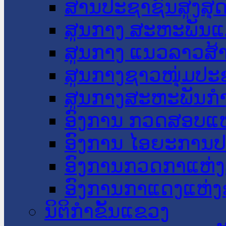
ສານປະຊາຊົນສູງສຸ
ສູນກາງ ສະຫະພັນແ
ສູນກາງ ແນວລາວສ້
ສູນກາງຊາວໜຸ່ມປະ
ສູນກາງສະຫະພັນກ
ອົງການ ກວດສອບແຫ
ອົງການ ໄອຍະການປ
ອົງການກວດກາແຫ່ງ
ອົງການກາແດງແຫ່
ນິຕິກໍາຂັ້ນແຂວງ