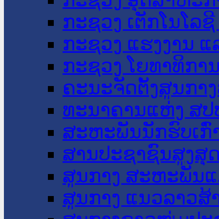
ກະຊວງ ເຕັກໂນໂລຊີ
ກະຊວງ ແຮງງານ ແລ
ກະຊວງ ໂຍທາທິການ 
ຄະນະຈັດຕັ້ງສູນກາງ
ທະນາຄານແຫ່ງ ສປ
ສະຫະພັນນັກຮົບເກົ
ສານປະຊາຊົນສູງສຸ
ສູນກາງ ສະຫະພັນແ
ສູນກາງ ແນວລາວສ້