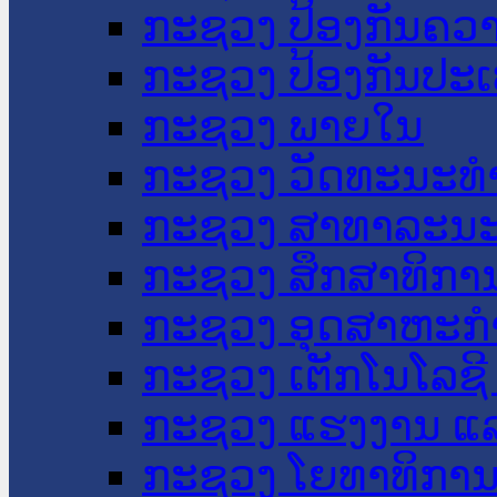
ກະຊວງ ປ້ອງກັນຄວ
ກະຊວງ ປ້ອງກັນປະ
ກະຊວງ ພາຍໃນ
ກະຊວງ ວັດທະນະທຳ
ກະຊວງ ສາທາລະນະ
ກະຊວງ ສຶກສາທິການ
ກະຊວງ ອຸດສາຫະກຳ
ກະຊວງ ເຕັກໂນໂລຊີ
ກະຊວງ ແຮງງານ ແລ
ກະຊວງ ໂຍທາທິການ 