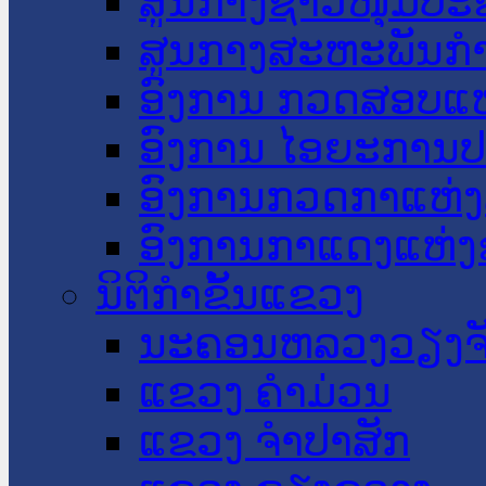
ສູນກາງຊາວໜຸ່ມປະ
ສູນກາງສະຫະພັນກ
ອົງການ ກວດສອບແຫ
ອົງການ ໄອຍະການປ
ອົງການກວດກາແຫ່ງ
ອົງການກາແດງແຫ່
ນິຕິກໍາຂັ້ນແຂວງ
ນະ​ຄອນ​ຫລວງວຽງຈ
ແຂວງ ຄໍາມ່ວນ
ແຂວງ ຈໍາປາສັກ