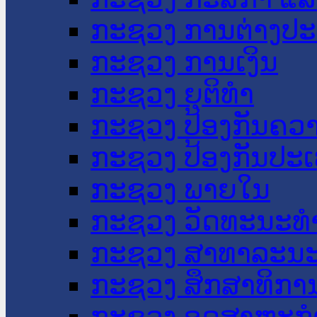
ກະຊວງ ການຕ່າງປ
ກະຊວງ ການເງິນ
ກະຊວງ ຍຸຕິທໍາ
ກະຊວງ ປ້ອງກັນຄວ
ກະຊວງ ປ້ອງກັນປະ
ກະຊວງ ພາຍໃນ
ກະຊວງ ວັດທະນະທຳ
ກະຊວງ ສາທາລະນະ
ກະຊວງ ສຶກສາທິການ
ກະຊວງ ອຸດສາຫະກຳ