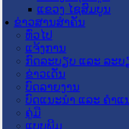
ແຂວງ ໄຊສົມບູນ
ຂ່າວສານສໍາຄັນ
​ທົ່ວ​ໄປ
ແຈ້ງການ
ກົດລະບຽບ ແລະ ລະບ
ຂ່າວເດັ່ນ
ບົດລາຍງານ
ບົດແນະນໍາ ແລະ ຄໍາແ
ຄູ່ມື
ແບບພີມ