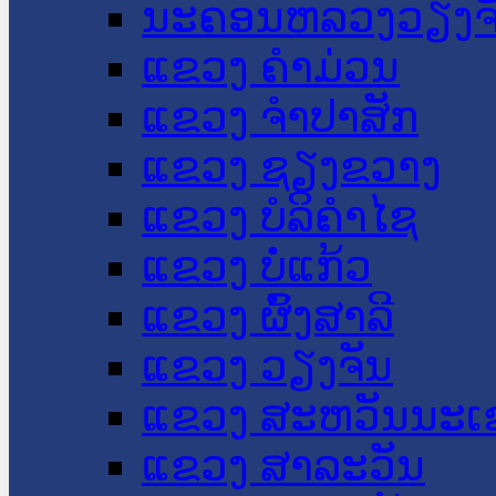
ນະ​ຄອນ​ຫລວງວຽງຈ
ແຂວງ ຄໍາມ່ວນ
ແຂວງ ຈໍາປາສັກ
ແຂວງ ຊຽງຂວາງ
ແຂວງ ບໍລິຄໍາໄຊ
ແຂວງ ບໍ່ແກ້ວ
ແຂວງ ຜົ້ງສາລີ
ແຂວງ ວຽງຈັນ
ແຂວງ ສະຫວັນນະເ
ແຂວງ ສາລະວັນ