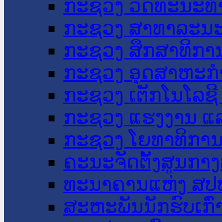
ກະຊວງ ວັດທະນະທຳ
ກະຊວງ ສາທາລະນະ
ກະຊວງ ສຶກສາທິການ
ກະຊວງ ອຸດສາຫະກຳ
ກະຊວງ ເຕັກໂນໂລຊີ
ກະຊວງ ແຮງງານ ແລ
ກະຊວງ ໂຍທາທິການ 
ຄະນະຈັດຕັ້ງສູນກາງ
ທະນາຄານແຫ່ງ ສປ
ສະຫະພັນນັກຮົບເກົ