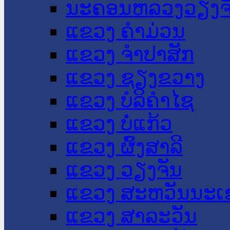
ນະ​ຄອນ​ຫລວງວຽງຈ
ແຂວງ ຄໍາມ່ວນ
ແຂວງ ຈໍາປາສັກ
ແຂວງ ຊຽງຂວາງ
ແຂວງ ບໍລິຄໍາໄຊ
ແຂວງ ບໍ່ແກ້ວ
ແຂວງ ຜົ້ງສາລີ
ແຂວງ ວຽງຈັນ
ແຂວງ ສະຫວັນນະເ
ແຂວງ ສາລະວັນ