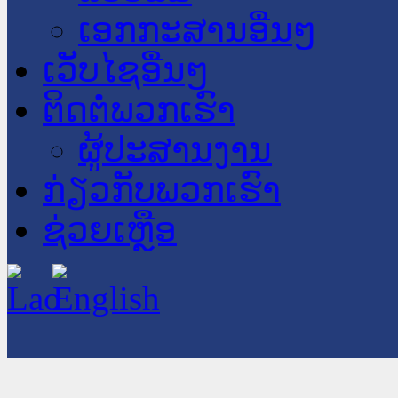
ເອກກະສານອື່ນໆ
ເວັບໄຊອື່ນໆ
ຕິດຕໍ່ພວກເຮົາ
ຜູ້ປະສານງານ
ກ່ຽວກັບພວກເຮົາ
ຊ່ວຍເຫຼືອ