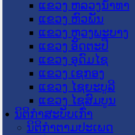
ແຂວງ ຫລວງນໍ້າທາ
ແຂວງ ຫົວພັນ
ແຂວງ ຫຼວງພະບາງ
ແຂວງ ອັດຕະປື
ແຂວງ ອຸດົມໄຊ
ແຂວງ ເຊກອງ
ແຂວງ ໄຊຍະບູລີ
ແຂວງ ໄຊສົມບູນ
ນິຕິກໍາສະບັບເກົ່າ
ນິຕິກຳຕາມປະເພດ