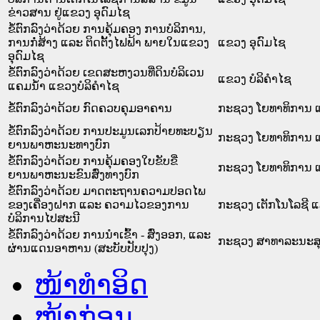
ຂ່າວສານ ຢູ່ແຂວງ ອຸດົມໄຊ
ຂໍ້ຕົກລົງວ່າດ້ວຍ ການຄຸ້ມຄອງ ການບໍລິການ,
ການກໍ່ສ້າງ ແລະ ຕິດຕັ້ງໄຟຟ້າ ພາຍໃນແຂວງ
ແຂວງ ອຸດົມໄຊ
ອຸດົມໄຊ
ຂໍ້ຕົກລົງວ່າດ້ວຍ ເຂດສະຫງວນທີ່ດິນບໍລິເວນ
ແຂວງ ບໍລິຄໍາໄຊ
ແຄມນ້ຳ ແຂວງບໍລິຄຳໄຊ
ຂໍ້ຕົກລົງວ່າດ້ວຍ ກົດຄວບຄຸມອາຄານ
ກະຊວງ ໂຍທາທິການ ແລ
ຂໍ້ຕົກລົງວ່າດ້ວຍ ການປະມູນເລກປ້າຍທະບຽນ
ກະຊວງ ໂຍທາທິການ ແລ
ຍານພາຫະນະທາງບົກ
ຂໍ້ຕົກລົງວ່າດ້ວຍ ການຄຸ້ມຄອງໃບຂັບຂີ່
ກະຊວງ ໂຍທາທິການ ແລ
ຍານພາຫະນະຂົນສົ່ງທາງບົກ
ຂໍ້ຕົກລົງວ່າດ້ວຍ ມາດຕະຖານຄວາມປອດໄພ
ຂອງເຄື່ອງຝາກ ແລະ ຄວາມໄວຂອງການ
ກະຊວງ ເຕັກໂນໂລຊີ 
ບໍລິການໄປສະນີ
ຂໍ້ຕົກລົງວ່າດ້ວຍ ການນຳເຂົ້າ - ສົ່ງອອກ, ແລະ
ກະຊວງ ສາທາລະນະສ
ຜ່ານແດນອາຫານ (ສະບັບປັບປຸງ)
ໜ້າທໍາອິດ
ໜ້າກ່ອນ