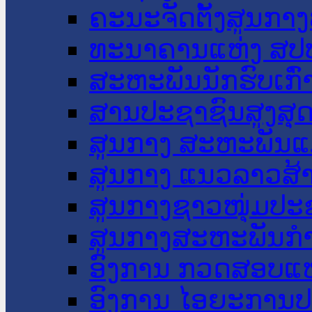
ຄະນະຈັດຕັ້ງສູນກາງ
ທະນາຄານແຫ່ງ ສປ
ສະຫະພັນນັກຮົບເກົ
ສານປະຊາຊົນສູງສຸ
ສູນກາງ ສະຫະພັນແ
ສູນກາງ ແນວລາວສ້
ສູນກາງຊາວໜຸ່ມປະ
ສູນກາງສະຫະພັນກ
ອົງການ ກວດສອບແຫ
ອົງການ ໄອຍະການປ