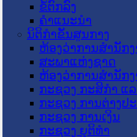
ຂໍ້ຕົກລົງ
ຄໍາແນະນໍາ
ນິຕິກໍາຂັ້ນສູນກາງ
ຫ້ອງວ່າການສໍານັ
ສະພາແຫ່ງຊາດ
ຫ້ອງວ່າການສຳນັກງ
ກະຊວງ ກະສິກຳ ແລະ
ກະຊວງ ການຕ່າງປ
ກະຊວງ ການເງິນ
ກະຊວງ ຍຸຕິທໍາ