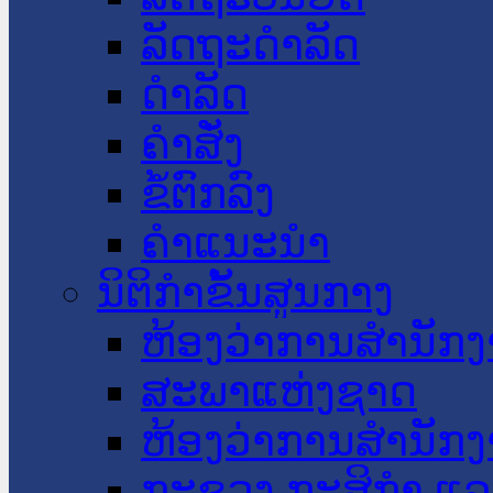
ລັດຖະດໍາລັດ
ດໍາລັດ
ຄໍາສັ່ງ
ຂໍ້ຕົກລົງ
ຄໍາແນະນໍາ
ນິຕິກໍາຂັ້ນສູນກາງ
ຫ້ອງວ່າການສໍານັ
ສະພາແຫ່ງຊາດ
ຫ້ອງວ່າການສຳນັກງ
ກະຊວງ ກະສິກຳ ແລະ