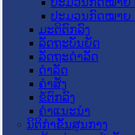
ປະມວນກົດໝາຍ 
ປະມວນກົດໝາຍ 
ມະຕິຕົກລົງ
ລັດຖະບັນຍັດ
ລັດຖະດໍາລັດ
ດໍາລັດ
ຄໍາສັ່ງ
ຂໍ້ຕົກລົງ
ຄໍາແນະນໍາ
ນິຕິກຳຂັ້ນສູນກາງ