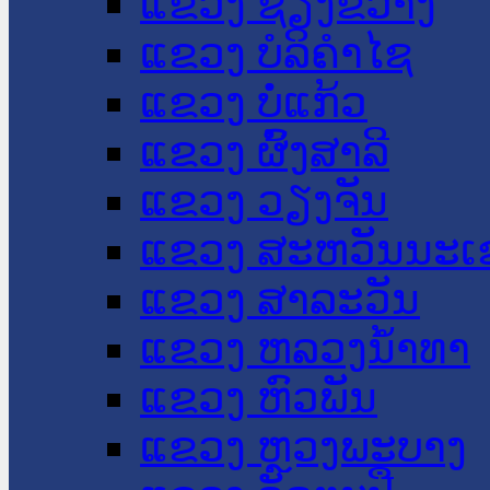
ແຂວງ ຊຽງຂວາງ
ແຂວງ ບໍລິຄໍາໄຊ
ແຂວງ ບໍ່ແກ້ວ
ແຂວງ ຜົ້ງສາລີ
ແຂວງ ວຽງຈັນ
ແຂວງ ສະຫວັນນະເ
ແຂວງ ສາລະວັນ
ແຂວງ ຫລວງນໍ້າທາ
ແຂວງ ຫົວພັນ
ແຂວງ ຫຼວງພະບາງ