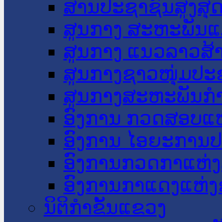
ສານປະຊາຊົນສູງສຸ
ສູນກາງ ສະຫະພັນແ
ສູນກາງ ແນວລາວສ້
ສູນກາງຊາວໜຸ່ມປະ
ສູນກາງສະຫະພັນກ
ອົງການ ກວດສອບແຫ
ອົງການ ໄອຍະການປ
ອົງການກວດກາແຫ່ງ
ອົງການກາແດງແຫ່
ນິຕິກໍາຂັ້ນແຂວງ