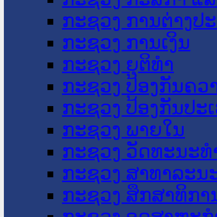
ກະຊວງ ການຕ່າງປ
ກະຊວງ ການເງິນ
ກະຊວງ ຍຸຕິທໍາ
ກະຊວງ ປ້ອງກັນຄວ
ກະຊວງ ປ້ອງກັນປະ
ກະຊວງ ພາຍໃນ
ກະຊວງ ວັດທະນະທຳ
ກະຊວງ ສາທາລະນະ
ກະຊວງ ສຶກສາທິການ
ກະຊວງ ອຸດສາຫະກຳ