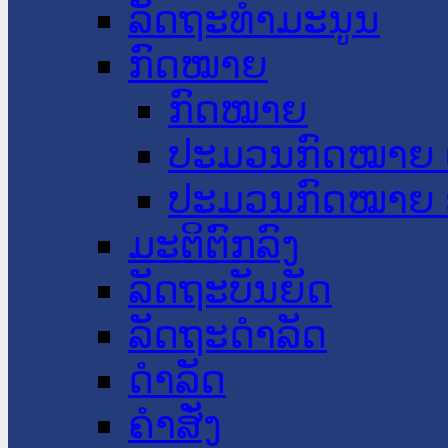
ລັດຖະທໍາມະນູນ
ກົດໝາຍ
ກົດໝາຍ
ປະມວນກົດໝາຍ 
ປະມວນກົດໝາຍ 
ມະຕິຕົກລົງ
ລັດຖະບັນຍັດ
ລັດຖະດໍາລັດ
ດໍາລັດ
ຄໍາສັ່ງ