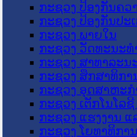
ກະຊວງ ປ້ອງກັນຄວ
ກະຊວງ ປ້ອງກັນປະ
ກະຊວງ ພາຍໃນ
ກະຊວງ ວັດທະນະທຳ
ກະຊວງ ສາທາລະນະ
ກະຊວງ ສຶກສາທິການ
ກະຊວງ ອຸດສາຫະກຳ
ກະຊວງ ເຕັກໂນໂລຊີ
ກະຊວງ ແຮງງານ ແລ
ກະຊວງ ໂຍທາທິການ 