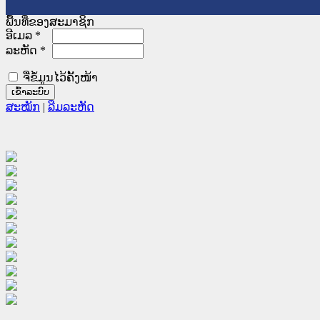
ພື້ນທີ່ຂອງສະມາຊິກ
ອີເມລ
*
ລະຫັດ
*
ຈື່ຂໍ້ມູນໄວ້ຄັ້ງໜ້າ
ສະໝັກ
|
ລືມລະຫັດ