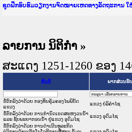
Ministry of Justice Lao PDR
ເຜີຍແຜ່ວັບໄຊຈົດໝາຍເຫດທາງລັດຖະການ ແລະ ແອັບກ
ກະຊວງຍຸຕິທຳ
ຊຸດຝຶກອົບຮົມວຽກງານຈົດໝາຍເຫດທາງລັດຖະການ ໃ
ກອງປະຊຸມທົບທວນຄືນການຈັດຕັ້ງປະຕິບັດວຽກງານຈ
ຝຶກອົບຮົມ ຜູ່ປະສານງານວຽກງານຈົດໝາຍເຫດທາງລັ
ຝຶກອົບຮົມ ຜູ່ປະສານງານວຽກງານຈົດໝາຍເຫດທາງລັດ
ເຜີຍແຜ່ແອັບກົດໝາຍລາວ ແລະ ເວັບໄຊຈົດໝາຍເຫດທ
ເຜີຍແຜ່ແອັບກົດໝາຍລາວ ແລະ ເວັບໄຊຈົດໝາຍເຫດທາ
ຍົກລະດັບວຽກງານຈົດໝາຍເຫດທາງລັດຖະການໃຫ້ຜູ້
ຊຸດຝຶກອົບຮົມວຽກງານຈົດໝາຍເຫດທາງລັດຖະການ ໃ
ລາຍການ ນິຕິກໍາ
»
ສະແດງ 1251-1260 ຂອງ 1468
ຫົວຂໍ້
ພາກສ່ວນຮັ
ຂໍ້ຕົກລົງວ່າດ້ວຍ ກອງທຶນຄຸ້ມຄອງໄພພິບັດ
ແຂວງ ບໍລິຄໍາໄຊ
ແຂວງ
ຂໍ້ຕົກລົງວ່າດ້ວຍ ການກຳນົດເຂດສະຫງວນນ້ຳ
ແຂວງ ອຸດົມໄຊ
ແລະ ຊັບພະຍາກອນນ້ຳ ຢູ່ແຂວງ ອຸດົມໄຊ
ຂໍ້ຕົກລົງວ່າດ້ວຍ ການດຳເນີນທຸລະກິດ
ບໍລິການດ້ານເຕັກໂນໂລຊີການສື່ສານ ຂໍ້ມູນ
ແຂວງ ອຸດົມໄຊ