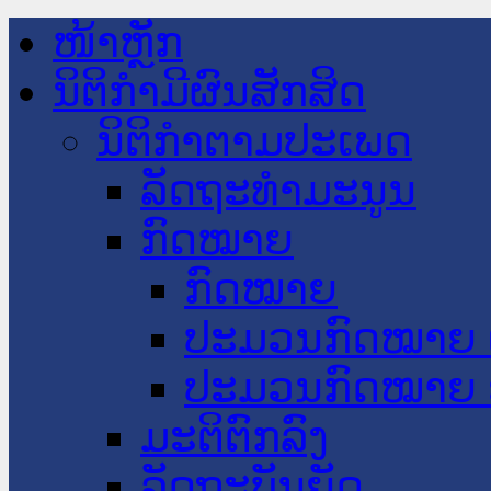
ໜ້າຫຼັກ
ນິຕິກໍາມີຜົນສັກສິດ
ນິຕິກໍາຕາມປະເພດ
ລັດຖະທໍາມະນູນ
ກົດໝາຍ
ກົດໝາຍ
ປະມວນກົດໝາຍ 
ປະມວນກົດໝາຍ 
ມະຕິຕົກລົງ
ລັດຖະບັນຍັດ