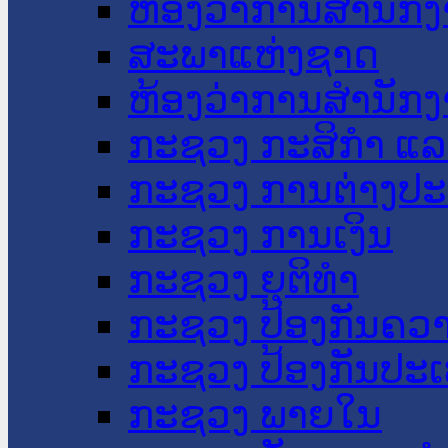
ຫ້ອງວ່າການສໍານັ
ສະພາແຫ່ງຊາດ
ຫ້ອງວ່າການສຳນັກງ
ກະຊວງ ກະສິກຳ ແລະ
ກະຊວງ ການຕ່າງປ
ກະຊວງ ການເງິນ
ກະຊວງ ຍຸຕິທໍາ
ກະຊວງ ປ້ອງກັນຄວ
ກະຊວງ ປ້ອງກັນປະ
ກະຊວງ ພາຍໃນ