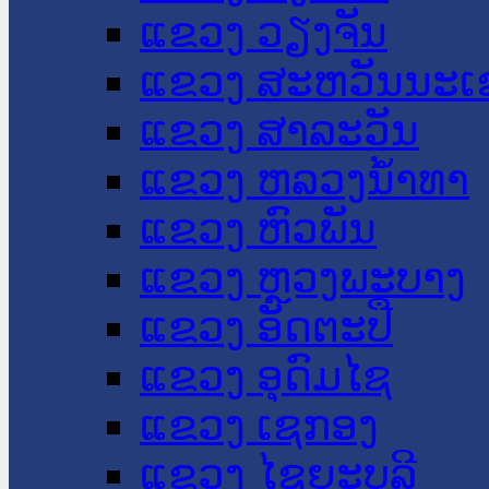
ແຂວງ ວຽງຈັນ
ແຂວງ ສະຫວັນນະເ
ແຂວງ ສາລະວັນ
ແຂວງ ຫລວງນໍ້າທາ
ແຂວງ ຫົວພັນ
ແຂວງ ຫຼວງພະບາງ
ແຂວງ ອັດຕະປື
ແຂວງ ອຸດົມໄຊ
ແຂວງ ເຊກອງ
ແຂວງ ໄຊຍະບູລີ