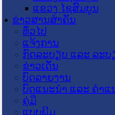
ແຂວງ ໄຊສົມບູນ
ຂ່າວສານສໍາຄັນ
​ທົ່ວ​ໄປ
ແຈ້ງການ
ກົດລະບຽບ ແລະ ລະບ
ຂ່າວເດັ່ນ
ບົດລາຍງານ
ບົດແນະນໍາ ແລະ ຄໍາແ
ຄູ່ມື
ແບບພີມ