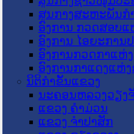
ສູນກາງຊາວໜຸ່ມປະ
ສູນກາງສະຫະພັນກ
ອົງການ ກວດສອບແຫ
ອົງການ ໄອຍະການປ
ອົງການກວດກາແຫ່ງ
ອົງການກາແດງແຫ່
ນິຕິກໍາຂັ້ນແຂວງ
ນະ​ຄອນ​ຫລວງວຽງຈ
ແຂວງ ຄໍາມ່ວນ
ແຂວງ ຈໍາປາສັກ