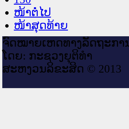
ໜ້າຕໍ່ໄປ
ໜ້າສຸດທ້າຍ
ຈົດ​ໝາຍ​ເຫດ​ທາງ​ລັດ​ຖະ​ກາ
ໂດຍ: ກະ​ຊວງຍຸ​ຕິ​ທຳ
ສະ​ຫງວນ​ລິ​ຂະ​ສິດ © 2013