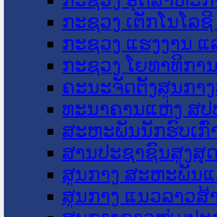
ກະຊວງ ເຕັກໂນໂລຊີ
ກະຊວງ ແຮງງານ ແລ
ກະຊວງ ໂຍທາທິການ 
ຄະນະຈັດຕັ້ງສູນກາງ
ທະນາຄານແຫ່ງ ສປ
ສະຫະພັນນັກຮົບເກົ
ສານປະຊາຊົນສູງສຸ
ສູນກາງ ສະຫະພັນແ
ສູນກາງ ແນວລາວສ້