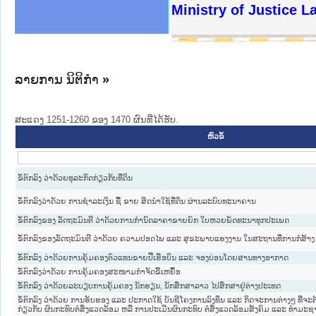
ງລັດຖະການໃຫ້ຜູ້ປະສານງານ
ງປະຕິບັດວຽກງານຈົດໝາຍເຫດ
ານຈົດໝາຍເຫດທາງລັດຖະການ
ານຈົດໝາຍເຫດທາງລັດຖະການ
ະ ເວັບໄຊຈົດໝາຍເຫດທາງ
ະ ເວັບໄຊຈົດໝາຍເຫດທາງ
ເຫດທາງລັດຖະການ ໃຫ້ຜູ້
ເຫດທາງລັດຖະການ ໃຫ້ຜູ້
Ministry of Justice 
ານສັນຕິບານປະຊາຊົນ
ຄານຕຳຫຼວດປະຊາຊົນ
າຊົນ ພາກເໜືອ
ຊາຊົນ ພາກກາງ
າກເໜືອ
າກກາງ
ະການ
າກໃຕ້
ລາຍການ ນິຕິກໍາ
»
ສະແດງ 1251-1260 ຂອງ 1470 ຜົນທີ່ໄດ້ຮັບ.
ຫົວຂໍ້
ຂໍ້ຕົກລົງ ວ່າດ້ວຍທຸລະກິດກ່ຽວກັບທີ່ດິນ
ຂໍ້ຕົກລົງວ່າດ້ວຍ ການຊຳລະເງິນ ຊື້ ຂາຍ ສິດນຳໃຊ້ທີ່ດິນ ຜ່ານລະບົບທະນາຄານ
ຂໍ້ຕົກລົງຂອງ ລັດຖະມົນຕີ ວ່າດ້ວຍການກຳນົດລາຄາຂາຍຍົກ ໃບຫວຍພັດທະນາທຸກປະເພດ
ຂໍ້ຕົກລົງຂອງລັດຖະມົນຕີ ວ່າດ້ວຍ ຄວາມປອດໄພ ແລະ ສຸຂະພາບແຮງງານ ໃນສະຖານທີ່ການກໍ່ສ້າງ
ຂໍ້ຕົກລົງ ວ່າດ້ວຍການຄຸ້ມຄອງຕົວແທນຂາຍປີ້ເຮືອບິນ ແລະ ຈອງບ່ອນໂດຍສານທາງອາກາດ
ຂໍ້ຕົກລົງວ່າດ້ວຍ ການຄຸ້ມຄອງສະໜາມກຳຈັດຂີ້ເຫຍື້ອ
ຂໍ້ຕົກລົງ ວ່າດ້ວຍລະບຽບການຄຸ້ມຄອງ ນັກຮຽນ, ນັກສຶກສາລາວ ໄປສຶກສາຢູ່ຕ່າງປະເທດ
ຂໍ້ຕົກລົງ ວ່າດ້ວຍ ການຮັບຮອງ ແລະ ປະກາດໃຊ້ ບັນຊີໂຄງການລົງທຶນ ແລະ ກິດຈະການຕ່າງໆ ທີ່ຈະຕ້
ກ່ຽວກັບ ຜົນກະທົບຕໍ່ສິ່ງແວດລ້ອມ ຫລື ການປະເມີນຜົນກະທົບ ຕໍ່ສິ່ງແວດລ້ອມສັງຄົມ ແລະ ທຳມະຊ