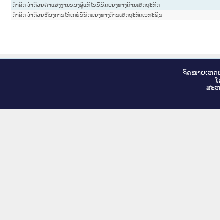
ດໍາລັດ ວ່າດ້ວຍຄ່າແຮງງານຂອງຜູ້ແກ້ໄຂຂໍ້ຂັດແຍ່ງທາງດ້ານເສດຖະກິດ
ດໍາລັດ ວ່າດ້ວຍຫ້ອງການໄກ່ເກຍ່ຂໍ້ຂັດແຍ່ງທາງດ້ານເສດຖະກິດເອກະຊົນ
ຈົດ​ໝາຍ​ເຫດ​ທ
ໂ
ສະ​ຫ