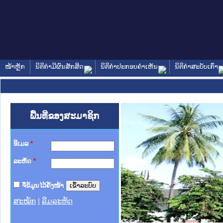
ໜ້າຫຼັກ
ນິຕິກໍາມີຜົນສັກສິດ
ນິຕິກໍາປະກອບຄໍາເຫັນ
ນິຕິກໍາສະບັບເກົ່າ
ພື້ນທີ່ຂອງສະມາຊິກ
ອີເມລ
*
ລະຫັດ
*
ຈື່ຂໍ້ມູນໄວ້ຄັ້ງໜ້າ
ສະໝັກ
|
ລືມລະຫັດ