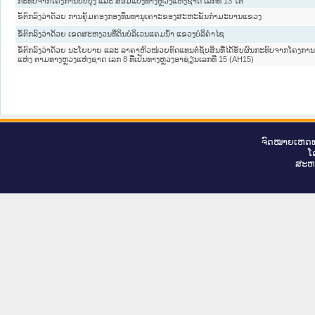
ກະທົບຈາກໂຄງການປັບປຸງ ແລະ ສ້ອມແປງທາງຫຼວງແຫ່ງຊາດ ເລກທີ 13 ໃຕ້
ຂໍ້ຕົກລົງວ່າດ້ວຍ ການຄຸ້ມຄອງກອງທຶນທານຸເຄາະຂອງສະຫະພັນກຳມະບານແຂວງ
ຂໍ້ຕົກລົງວ່າດ້ວຍ ເຂດສະຫງວນທີ່ດິນບໍລິເວນແຄມນ້ຳ ແຂວງບໍລິຄຳໄຊ
ຂໍ້ຕົກລົງວ່າດ້ວຍ ນະໂຍບາຍ ແລະ ລາຄາຫົວໜ່ວຍທົດແທນຕໍ່ຊັບສິນທີ່ໄດ້ຮັບຜົນກະທົບຈາກໂຄງການກໍ
ແຫ່ງ ຕາມທາງຫຼວງແຫ່ງຊາດ ເລກ 8 ທີ່ເປັນທາງຫຼວງອາຊ່ຽນເລກທີ 15 (AH15)
ຈົດ​ໝາຍ​ເຫດ​ທ
ໂ
ສະ​ຫ