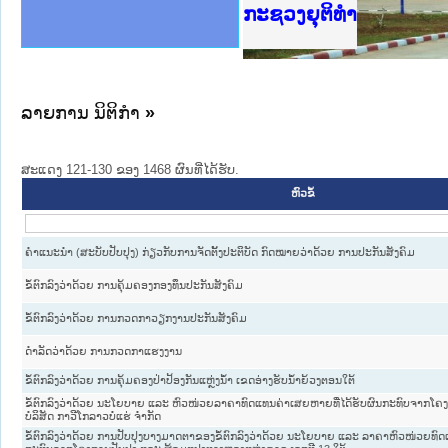
ງລັດຖະການໃຫ້ຜູ້ປະສານງານ
ງປະຕິບັດວຽກງານຈົດໝາຍເຫດ
ັດຖະການ ແລະ ແອັບກົດໝາຍ
ານຈົດໝາຍເຫດທາງລັດຖະການ
ານຈົດໝາຍເຫດທາງລັດຖະການ
ະ ເວັບໄຊຈົດໝາຍເຫດທາງ
ະ ເວັບໄຊຈົດໝາຍເຫດທາງ
ເຫດທາງລັດຖະການ ໃຫ້ຜູ້
ກະຊວງຍຸຕິທຳ
ານສັນຕິບານປະຊາຊົນ
ຄານຕຳຫຼວດປະຊາຊົນ
ຊາຊົນ ພາກກາງ
ຸຕິທຳແຫ່ງຊາດ
າກເໜືອ
າກກາງ
ະການ
າກໃຕ້
ລາຍການ ນິຕິກໍາ
»
ສະແດງ 121-130 ຂອງ 1468 ຜົນທີ່ໄດ້ຮັບ.
ຫົວຂໍ້
ຄຳແນະນຳ (ສະບັບປັບປຸງ) ກ່ຽວກັບການຈັດຕັ້ງປະຕິບັດ ກົດໝາຍວ່າດ້ວຍ ການປະກັນສັງຄົມ
ຂໍ້ຕົກລົງວ່າດ້ວຍ ການຄຸ້ມຄອງກອງທຶນປະກັນສັງຄົມ
ຂໍ້ຕົກລົງວ່າດ້ວຍ ການກວດກາວຽກງານປະກັນສັງຄົມ
ດຳລັດວ່າດ້ວຍ ການກວດກາແຮງງານ
ຂໍ້ຕົກລົງວ່າດ້ວຍ ການຄຸ້ມຄອງປ່າປ້ອງກັນແຫຼ່ງນ້ຳ ເຂດອ່າງຮັບນ້ຳຍ້ວງຕອນໃຕ້
ຂໍ້ຕົກລົງວ່າດ້ວຍ ນະໂຍບາຍ ແລະ ຫົວໜ່ວຍລາຄາທົດແທນຄ່າເສຍຫາຍທີ່ໄດ້ຮັບຜົນກະທົບຈາກໂຄ
ບໍລິສັດ ກາວີໂກລາວບໍ່ແຮ່ ຈຳກັດ
ຂໍ້ຕົກລົງວ່າດ້ວຍ ການປັບປຸງບາງມາດຕາຂອງຂໍ້ຕົກລົງວ່າດ້ວຍ ນະໂຍບາຍ ແລະ ລາຄາຫົວໜ່ວຍທົດແທນ