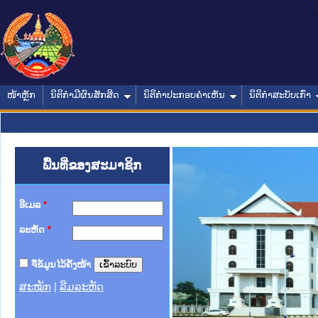
ໜ້າຫຼັກ
ນິຕິກໍາມີຜົນສັກສິດ
ນິຕິກໍາປະກອບຄໍາເຫັນ
ນິຕິກໍາສະບັບເກົ່າ
ພື້ນທີ່ຂອງສະມາຊິກ
ອີເມລ
*
ລະຫັດ
*
ຈື່ຂໍ້ມູນໄວ້ຄັ້ງໜ້າ
ສະໝັກ
|
ລືມລະຫັດ