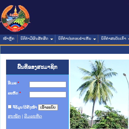
ໜ້າຫຼັກ
ນິຕິກໍາມີຜົນສັກສິດ
ນິຕິກໍາປະກອບຄໍາເຫັນ
ນິຕິກໍາສະບັບເກົ່າ
ພື້ນທີ່ຂອງສະມາຊິກ
ອີເມລ
*
ລະຫັດ
*
ຈື່ຂໍ້ມູນໄວ້ຄັ້ງໜ້າ
ສະໝັກ
|
ລືມລະຫັດ