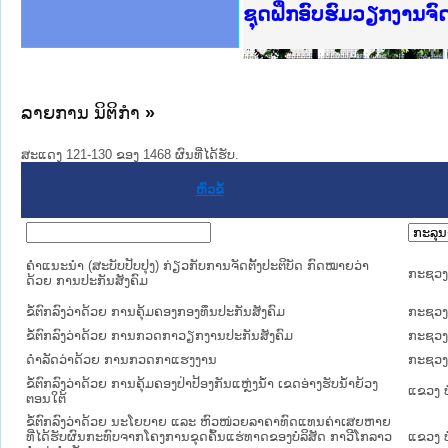
Ministry of Justice 
ເຜີຍແຜ່ວັບໄຊຈົດໝາຍເ
ກະຊວງຍຸຕິທຳ
ຊຸດຝຶກອົບຮົມວຽກງານຈ
ກອງປະຊຸມທົບທວນຄືນກາ
ຝຶກອົບຮົມ ຜູ່ປະສານງ
ຝຶກອົບຮົມ ຜູ່ປະສານງ
ເຜີຍແຜ່ແອັບກົດໝາຍລາ
ເຜີຍແຜ່ແອັບກົດໝາຍລາ
ຍົກລະດັບວຽກງານຈົດໝ
ຊຸດຝຶກອົບຮົມວຽກງານ
ລາຍການ ນິຕິກໍາ
»
ສະແດງ 121-130 ຂອງ 1468 ຜົນທີ່ໄດ້ຮັບ.
ຫົວຂໍ້
ຄຳແນະນຳ (ສະບັບປັບປຸງ) ກ່ຽວກັບການຈັດຕັ້ງປະຕິບັດ ກົດໝາຍວ່າ
ກະຊວງ
ດ້ວຍ ການປະກັນສັງຄົມ
ຂໍ້ຕົກລົງວ່າດ້ວຍ ການຄຸ້ມຄອງກອງທຶນປະກັນສັງຄົມ
ກະຊວງ
ຂໍ້ຕົກລົງວ່າດ້ວຍ ການກວດກາວຽກງານປະກັນສັງຄົມ
ກະຊວງ
ດຳລັດວ່າດ້ວຍ ການກວດກາແຮງງານ
ກະຊວງ
ຂໍ້ຕົກລົງວ່າດ້ວຍ ການຄຸ້ມຄອງປ່າປ້ອງກັນແຫຼ່ງນ້ຳ ເຂດອ່າງຮັບນ້ຳຍ້ວງ
ແຂວງ ບ
ຕອນໃຕ້
ຂໍ້ຕົກລົງວ່າດ້ວຍ ນະໂຍບາຍ ແລະ ຫົວໜ່ວຍລາຄາທົດແທນຄ່າເສຍຫາຍ
ທີ່ໄດ້ຮັບຜົນກະທົບຈາກໂຄງການຂຸດຄົ້ນແຮ່ທາດຂອງບໍລິສັດ ກາວີໂກລາວ
ແຂວງ ບ