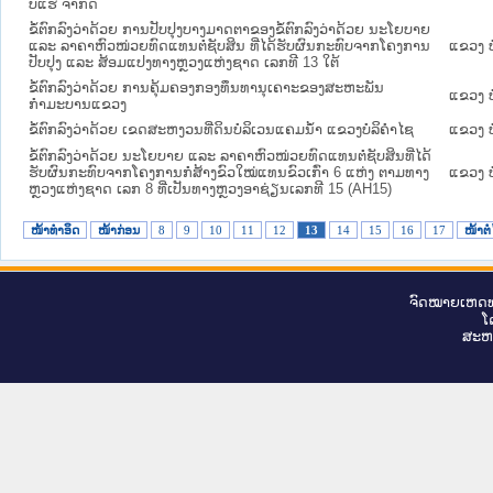
ບໍ່ແຮ່ ຈຳກັດ
ຂໍ້ຕົກລົງວ່າດ້ວຍ ການປັບປຸງບາງມາດຕາຂອງຂໍ້ຕົກລົງວ່າດ້ວຍ ນະໂຍບາຍ
ແລະ ລາຄາຫົວໜ່ວຍທົດແທນຕໍ່ຊັບສິນ ທີ່ໄດ້ຮັບຜົນກະທົບຈາກໂຄງການ
ແຂວງ ບ
ປັບປຸງ ແລະ ສ້ອມແປງທາງຫຼວງແຫ່ງຊາດ ເລກທີ 13 ໃຕ້
ຂໍ້ຕົກລົງວ່າດ້ວຍ ການຄຸ້ມຄອງກອງທຶນທານຸເຄາະຂອງສະຫະພັນ
ແຂວງ ບ
ກຳມະບານແຂວງ
ຂໍ້ຕົກລົງວ່າດ້ວຍ ເຂດສະຫງວນທີ່ດິນບໍລິເວນແຄມນ້ຳ ແຂວງບໍລິຄຳໄຊ
ແຂວງ ບ
ຂໍ້ຕົກລົງວ່າດ້ວຍ ນະໂຍບາຍ ແລະ ລາຄາຫົວໜ່ວຍທົດແທນຕໍ່ຊັບສິນທີ່ໄດ້
ຮັບຜົນກະທົບຈາກໂຄງການກໍ່ສ້າງຂົວໃໝ່ແທນຂົວເກົ່າ 6 ແຫ່ງ ຕາມທາງ
ແຂວງ ບ
ຫຼວງແຫ່ງຊາດ ເລກ 8 ທີ່ເປັນທາງຫຼວງອາຊ່ຽນເລກທີ 15 (AH15)
ໜ້າທໍາອິດ
ໜ້າກ່ອນ
8
9
10
11
12
13
14
15
16
17
ໜ້າຕໍ
ຈົດ​ໝາຍ​ເຫດ​ທ
ໂ
ສະ​ຫ