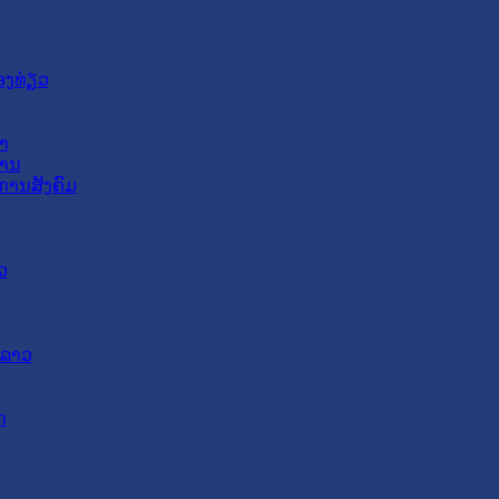
ອງທ່ຽວ
າ
ສານ
ການສັງຄົມ
ວ
ດລາວ
ດ