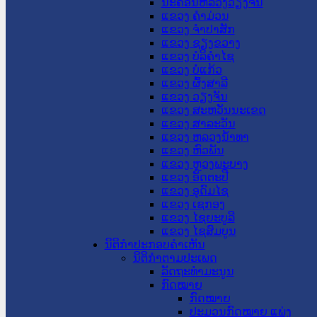
ນະ​ຄອນ​ຫລວງວຽງຈັນ
ແຂວງ ຄໍາມ່ວນ
ແຂວງ ຈໍາປາສັກ
ແຂວງ ຊຽງຂວາງ
ແຂວງ ບໍລິຄໍາໄຊ
ແຂວງ ບໍ່ແກ້ວ
ແຂວງ ຜົ້ງສາລີ
ແຂວງ ວຽງຈັນ
ແຂວງ ສະຫວັນນະເຂດ
ແຂວງ ສາລະວັນ
ແຂວງ ຫລວງນໍ້າທາ
ແຂວງ ຫົວພັນ
ແຂວງ ຫຼວງພະບາງ
ແຂວງ ອັດຕະປື
ແຂວງ ອຸດົມໄຊ
ແຂວງ ເຊກອງ
ແຂວງ ໄຊຍະບູລີ
ແຂວງ ໄຊສົມບູນ
ນິຕິກໍາປະກອບຄໍາເຫັນ
ນິຕິກໍາຕາມປະເພດ
ລັດຖະທໍາມະນູນ
ກົດໝາຍ
ກົດໝາຍ
ປະມວນກົດໝາຍ ແພ່ງ