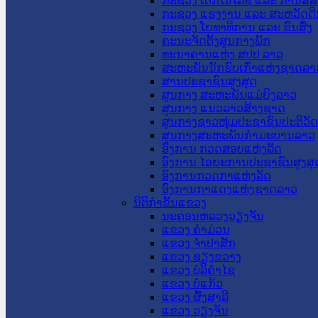
ກະຊວງ ເຕັກໂນໂລຊີ ແລະ ການສື່
ກະຊວງ ແຮງງານ ແລະ ສະຫວັດດີ
ກະຊວງ ໂຍທາທິການ ແລະ ຂົນສົ່ງ
ຄະນະຈັດຕັ້ງສູນກາງພັກ
ທະນາຄານແຫ່ງ ສປປ ລາວ
ສະຫະພັນນັກຮົບເກົ່າແຫ່ງຊາດລາ
ສານປະຊາຊົນສູງສຸດ
ສູນກາງ ສະຫະພັນແມ່ຍິງລາວ
ສູນກາງ ແນວລາວສ້າງຊາດ
ສູນກາງຊາວໜຸ່ມປະຊາຊົນປະຕິວັ
ສູນກາງສະຫະພັນກຳມະບານລາວ
ອົງການ ກວດສອບແຫ່ງລັດ
ອົງການ ໄອຍະການປະຊາຊົນສູງສຸ
ອົງການກວດກາແຫ່ງລັດ
ອົງການກາແດງແຫ່ງຊາດລາວ
ນິຕິກໍາຂັ້ນແຂວງ
ນະ​ຄອນ​ຫລວງວຽງຈັນ
ແຂວງ ຄໍາມ່ວນ
ແຂວງ ຈໍາປາສັກ
ແຂວງ ຊຽງຂວາງ
ແຂວງ ບໍລິຄໍາໄຊ
ແຂວງ ບໍ່ແກ້ວ
ແຂວງ ຜົ້ງສາລີ
ແຂວງ ວຽງຈັນ