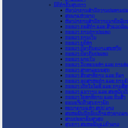
ນິຕິກໍາຂັ້ນສູນກາງ
ຫ້ອງວ່າການສໍານັກງານປະທານປ
ສະພາແຫ່ງຊາດ
ຫ້ອງວ່າການສຳນັກງານນາຍົກລັດຖ
ກະຊວງ ກະສິກຳ ແລະ ສິ່ງແວດລ້ອ
ກະຊວງ ການຕ່າງປະເທດ
ກະຊວງ ການເງິນ
ກະຊວງ ຍຸຕິທໍາ
ກະຊວງ ປ້ອງກັນຄວາມສະຫງົບ
ກະຊວງ ປ້ອງກັນປະເທດ
ກະຊວງ ພາຍໃນ
ກະຊວງ ວັດທະນະທຳ ແລະ ການທ່
ກະຊວງ ສາທາລະນະສຸກ
ກະຊວງ ສຶກສາທິການ ແລະ ກິລາ
ກະຊວງ ອຸດສາຫະກຳ ແລະ ການຄ້
ກະຊວງ ເຕັກໂນໂລຊີ ແລະ ການສື່
ກະຊວງ ແຮງງານ ແລະ ສະຫວັດດີ
ກະຊວງ ໂຍທາທິການ ແລະ ຂົນສົ່ງ
ຄະນະຈັດຕັ້ງສູນກາງພັກ
ທະນາຄານແຫ່ງ ສປປ ລາວ
ສະຫະພັນນັກຮົບເກົ່າແຫ່ງຊາດລາ
ສານປະຊາຊົນສູງສຸດ
ສູນກາງ ສະຫະພັນແມ່ຍິງລາວ