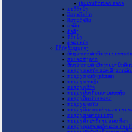
ປະມວນກົດໝາຍ ອາຍາ
ມະຕິຕົກລົງ
ລັດຖະບັນຍັດ
ລັດຖະດໍາລັດ
ດໍາລັດ
ຄໍາສັ່ງ
ຂໍ້ຕົກລົງ
ຄໍາແນະນໍາ
ນິຕິກຳຂັ້ນສູນກາງ
ຫ້ອງວ່າການສໍານັກງານປະທານປ
ສະພາແຫ່ງຊາດ
ຫ້ອງວ່າການສຳນັກງານນາຍົກລັດຖ
ກະຊວງ ກະສິກຳ ແລະ ສິ່ງແວດລ້ອ
ກະຊວງ ການຕ່າງປະເທດ
ກະຊວງ ການເງິນ
ກະຊວງ ຍຸຕິທໍາ
ກະຊວງ ປ້ອງກັນຄວາມສະຫງົບ
ກະຊວງ ປ້ອງກັນປະເທດ
ກະຊວງ ພາຍໃນ
ກະຊວງ ວັດທະນະທຳ ແລະ ການທ່
ກະຊວງ ສາທາລະນະສຸກ
ກະຊວງ ສຶກສາທິການ ແລະ ກິລາ
ກະຊວງ ອຸດສາຫະກຳ ແລະ ການຄ້