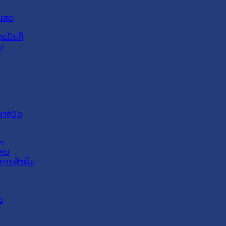
ະເທດ
ະມົນຕີ
ມ
ອງທ່ຽວ
າ
ສານ
ການສັງຄົມ
ວ