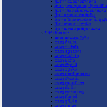
ສູນກາງ ແນວລາວສ້າງຊາດ
ສູນກາງຊາວໜຸ່ມປະຊາຊົນປະຕິວັ
ສູນກາງສະຫະພັນກຳມະບານລາວ
ອົງການ ກວດສອບແຫ່ງລັດ
ອົງການ ໄອຍະການປະຊາຊົນສູງສຸ
ອົງການກວດກາແຫ່ງລັດ
ອົງການກາແດງແຫ່ງຊາດລາວ
ນິຕິກໍາຂັ້ນແຂວງ
ນະ​ຄອນ​ຫລວງວຽງຈັນ
ແຂວງ ຄໍາມ່ວນ
ແຂວງ ຈໍາປາສັກ
ແຂວງ ຊຽງຂວາງ
ແຂວງ ບໍລິຄໍາໄຊ
ແຂວງ ບໍ່ແກ້ວ
ແຂວງ ຜົ້ງສາລີ
ແຂວງ ວຽງຈັນ
ແຂວງ ສະຫວັນນະເຂດ
ແຂວງ ສາລະວັນ
ແຂວງ ຫລວງນໍ້າທາ
ແຂວງ ຫົວພັນ
ແຂວງ ຫຼວງພະບາງ
ແຂວງ ອັດຕະປື
ແຂວງ ອຸດົມໄຊ
ແຂວງ ເຊກອງ