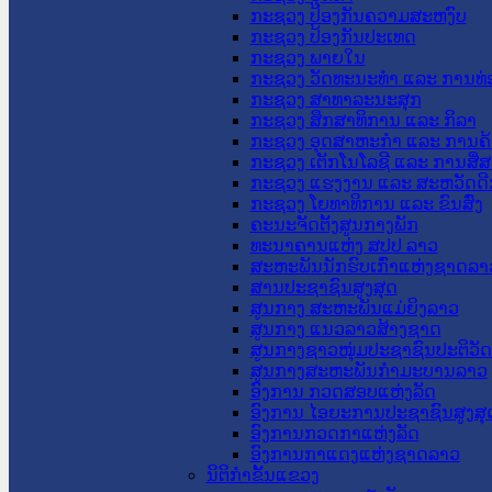
ກະຊວງ ປ້ອງກັນຄວາມສະຫງົບ
ກະຊວງ ປ້ອງກັນປະເທດ
ກະຊວງ ພາຍໃນ
ກະຊວງ ວັດທະນະທຳ ແລະ ການທ່
ກະຊວງ ສາທາລະນະສຸກ
ກະຊວງ ສຶກສາທິການ ແລະ ກິລາ
ກະຊວງ ອຸດສາຫະກຳ ແລະ ການຄ້
ກະຊວງ ເຕັກໂນໂລຊີ ແລະ ການສື່
ກະຊວງ ແຮງງານ ແລະ ສະຫວັດດີ
ກະຊວງ ໂຍທາທິການ ແລະ ຂົນສົ່ງ
ຄະນະຈັດຕັ້ງສູນກາງພັກ
ທະນາຄານແຫ່ງ ສປປ ລາວ
ສະຫະພັນນັກຮົບເກົ່າແຫ່ງຊາດລາ
ສານປະຊາຊົນສູງສຸດ
ສູນກາງ ສະຫະພັນແມ່ຍິງລາວ
ສູນກາງ ແນວລາວສ້າງຊາດ
ສູນກາງຊາວໜຸ່ມປະຊາຊົນປະຕິວັ
ສູນກາງສະຫະພັນກຳມະບານລາວ
ອົງການ ກວດສອບແຫ່ງລັດ
ອົງການ ໄອຍະການປະຊາຊົນສູງສຸ
ອົງການກວດກາແຫ່ງລັດ
ອົງການກາແດງແຫ່ງຊາດລາວ
ນິຕິກໍາຂັ້ນແຂວງ