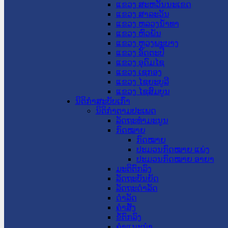
ແຂວງ ສະຫວັນນະເຂດ
ແຂວງ ສາລະວັນ
ແຂວງ ຫລວງນໍ້າທາ
ແຂວງ ຫົວພັນ
ແຂວງ ຫຼວງພະບາງ
ແຂວງ ອັດຕະປື
ແຂວງ ອຸດົມໄຊ
ແຂວງ ເຊກອງ
ແຂວງ ໄຊຍະບູລີ
ແຂວງ ໄຊສົມບູນ
ນິຕິກໍາສະບັບເກົ່າ
ນິຕິກຳຕາມປະເພດ
ລັດຖະທໍາມະນູນ
ກົດໝາຍ
ກົດໝາຍ
ປະມວນກົດໝາຍ ແພ່ງ
ປະມວນກົດໝາຍ ອາຍາ
ມະຕິຕົກລົງ
ລັດຖະບັນຍັດ
ລັດຖະດໍາລັດ
ດໍາລັດ
ຄໍາສັ່ງ
ຂໍ້ຕົກລົງ
ຄໍາແນະນໍາ