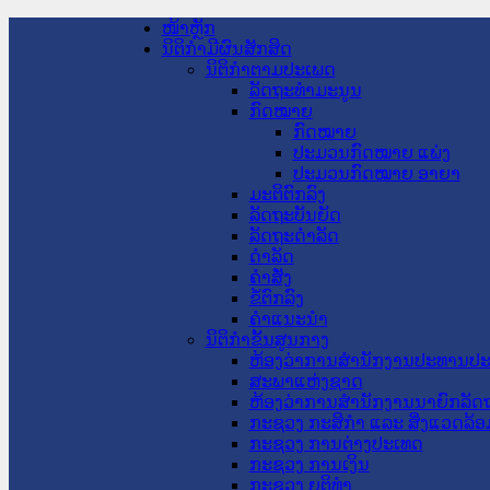
ໜ້າຫຼັກ
ນິຕິກໍາມີຜົນສັກສິດ
ນິຕິກໍາຕາມປະເພດ
ລັດຖະທໍາມະນູນ
ກົດໝາຍ
ກົດໝາຍ
ປະມວນກົດໝາຍ ແພ່ງ
ປະມວນກົດໝາຍ ອາຍາ
ມະຕິຕົກລົງ
ລັດຖະບັນຍັດ
ລັດຖະດໍາລັດ
ດໍາລັດ
ຄໍາສັ່ງ
ຂໍ້ຕົກລົງ
ຄໍາແນະນໍາ
ນິຕິກໍາຂັ້ນສູນກາງ
ຫ້ອງວ່າການສໍານັກງານປະທານປ
ສະພາແຫ່ງຊາດ
ຫ້ອງວ່າການສຳນັກງານນາຍົກລັດຖ
ກະຊວງ ກະສິກຳ ແລະ ສິ່ງແວດລ້ອ
ກະຊວງ ການຕ່າງປະເທດ
ກະຊວງ ການເງິນ
ກະຊວງ ຍຸຕິທໍາ