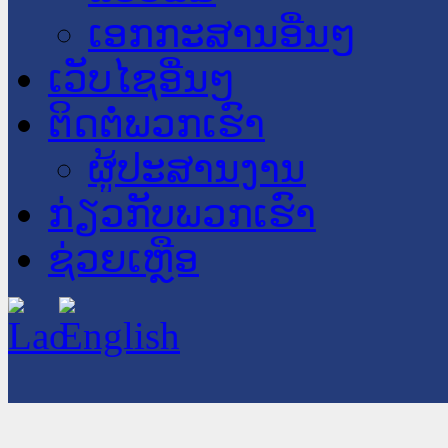
ເອກກະສານອື່ນໆ
ເວັບໄຊອື່ນໆ
ຕິດຕໍ່ພວກເຮົາ
ຜູ້ປະສານງານ
ກ່ຽວກັບພວກເຮົາ
ຊ່ວຍເຫຼືອ