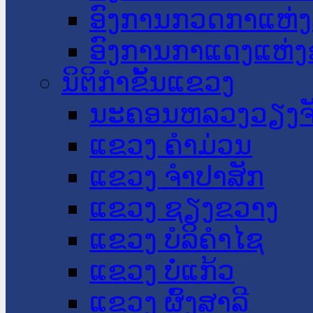
ອົງການກວດກາແຫ່ງ
ອົງການກາແດງແຫ່
ນິຕິກໍາຂັ້ນແຂວງ
ນະ​ຄອນ​ຫລວງວຽງຈ
ແຂວງ ຄໍາມ່ວນ
ແຂວງ ຈໍາປາສັກ
ແຂວງ ຊຽງຂວາງ
ແຂວງ ບໍລິຄໍາໄຊ
ແຂວງ ບໍ່ແກ້ວ
ແຂວງ ຜົ້ງສາລີ