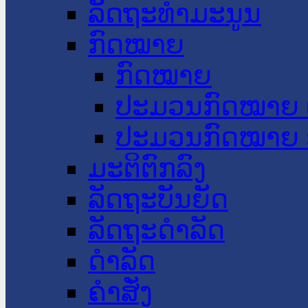
ລັດຖະທໍາມະນູນ
ກົດໝາຍ
ກົດໝາຍ
ປະມວນກົດໝາຍ 
ປະມວນກົດໝາຍ 
ມະຕິຕົກລົງ
ລັດຖະບັນຍັດ
ລັດຖະດໍາລັດ
ດໍາລັດ
ຄໍາສັ່ງ