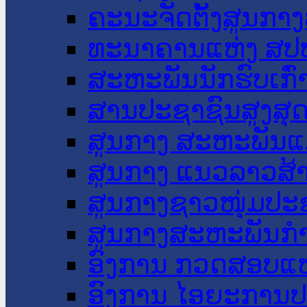
ຄະນະຈັດຕັ້ງສູນກາງ
ທະນາຄານແຫ່ງ ສປ
ສະຫະພັນນັກຮົບເກົ
ສານປະຊາຊົນສູງສຸ
ສູນກາງ ສະຫະພັນແ
ສູນກາງ ແນວລາວສ້
ສູນກາງຊາວໜຸ່ມປະ
ສູນກາງສະຫະພັນກ
ອົງການ ກວດສອບແຫ
ອົງການ ໄອຍະການປ