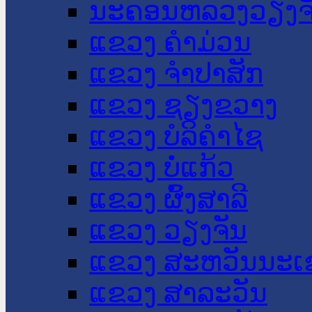
ນະ​ຄອນ​ຫລວງວຽງຈ
ແຂວງ ຄໍາມ່ວນ
ແຂວງ ຈໍາປາສັກ
ແຂວງ ຊຽງຂວາງ
ແຂວງ ບໍລິຄໍາໄຊ
ແຂວງ ບໍ່ແກ້ວ
ແຂວງ ຜົ້ງສາລີ
ແຂວງ ວຽງຈັນ
ແຂວງ ສະຫວັນນະເ
ແຂວງ ສາລະວັນ