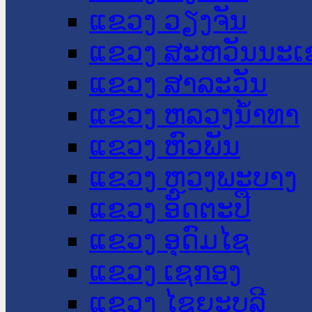
ແຂວງ ວຽງຈັນ
ແຂວງ ສະຫວັນນະເ
ແຂວງ ສາລະວັນ
ແຂວງ ຫລວງນໍ້າທາ
ແຂວງ ຫົວພັນ
ແຂວງ ຫຼວງພະບາງ
ແຂວງ ອັດຕະປື
ແຂວງ ອຸດົມໄຊ
ແຂວງ ເຊກອງ
ແຂວງ ໄຊຍະບູລີ