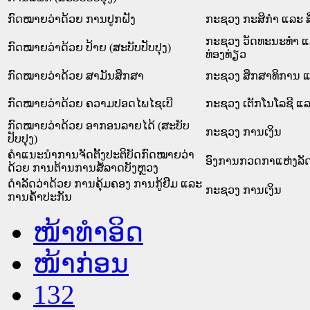
ກົດໝາຍວ່າດ້ວຍ ການປູກຝັງ
ກະຊວງ ກະສິກຳ ແລະ ສ
ກະຊວງ ວັດທະນະທຳ 
ກົດໝາຍວ່າດ້ວຍ ປ້າຍ (ສະບັບປັບປຸງ)
ທ່ອງທ່ຽວ
ກົດໝາຍວ່າດ້ວຍ ສາມັນສຶກສາ
ກະຊວງ ສຶກສາທິການ ແ
ກົດໝາຍວ່າດ້ວຍ ຄວາມປອດໄພໄຊເບີ
ກະຊວງ ເຕັກໂນໂລຊີ ແ
ກົດໝາຍວ່າດ້ວຍ ອາກອນລາຍໄດ້ (ສະບັບ
ກະຊວງ ການເງິນ
ປັບປຸງ)
ຄຳແນະນຳການຈັດຕັ້ງປະຕິບັດກົດໝາຍວ່າ
ອົງການກວດກາແຫ່ງລັ
ດ້ວຍ ການຕ້ານການສໍ້ລາດບັງຫຼວງ
ດຳລັດວ່າດ້ວຍ ການຄຸ້ມຄອງ ການກູ້ຢືມ ແລະ
ກະຊວງ ການເງິນ
ການຄ້ຳປະກັນ
ໜ້າທໍາອິດ
ໜ້າກ່ອນ
132