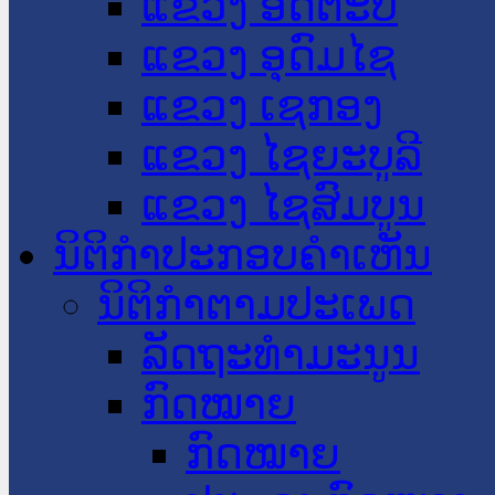
ແຂວງ ອັດຕະປື
ແຂວງ ອຸດົມໄຊ
ແຂວງ ເຊກອງ
ແຂວງ ໄຊຍະບູລີ
ແຂວງ ໄຊສົມບູນ
ນິຕິກໍາປະກອບຄໍາເຫັນ
ນິຕິກໍາຕາມປະເພດ
ລັດຖະທໍາມະນູນ
ກົດໝາຍ
ກົດໝາຍ