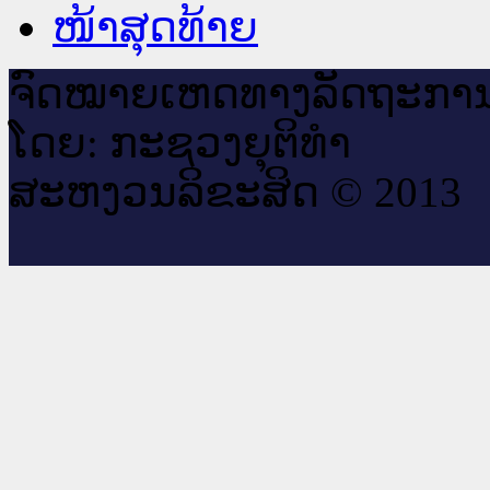
ໜ້າສຸດທ້າຍ
ຈົດ​ໝາຍ​ເຫດ​ທາງ​ລັດ​ຖະ​ກາ
ໂດຍ: ກະ​ຊວງຍຸ​ຕິ​ທຳ
ສະ​ຫງວນ​ລິ​ຂະ​ສິດ © 2013