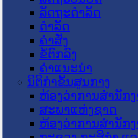
ລັດຖະດໍາລັດ
ດໍາລັດ
ຄໍາສັ່ງ
ຂໍ້ຕົກລົງ
ຄໍາແນະນໍາ
ນິຕິກໍາຂັ້ນສູນກາງ
ຫ້ອງວ່າການສໍານັ
ສະພາແຫ່ງຊາດ
ຫ້ອງວ່າການສຳນັກງ
ກະຊວງ ກະສິກຳ ແລະ