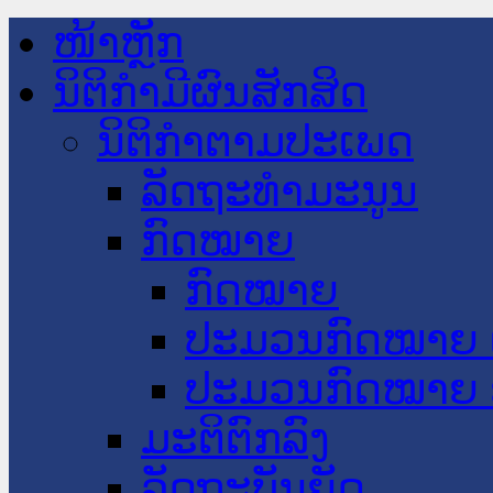
ໜ້າຫຼັກ
ນິຕິກໍາມີຜົນສັກສິດ
ນິຕິກໍາຕາມປະເພດ
ລັດຖະທໍາມະນູນ
ກົດໝາຍ
ກົດໝາຍ
ປະມວນກົດໝາຍ 
ປະມວນກົດໝາຍ 
ມະຕິຕົກລົງ
ລັດຖະບັນຍັດ