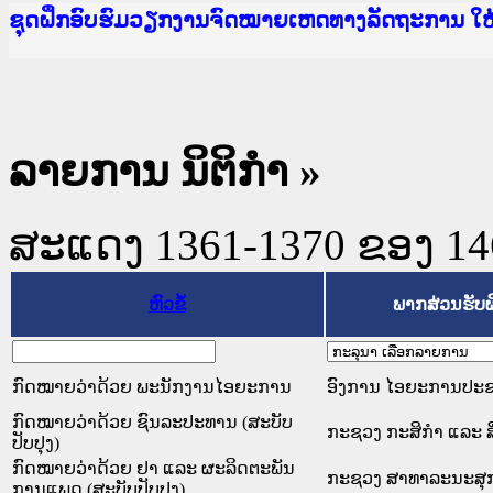
Ministry of Justice Lao PDR
ເຜີຍແຜ່ວັບໄຊຈົດໝາຍເຫດທາງລັດຖະການ ແລະ ແອັບກ
ກະຊວງຍຸຕິທຳ
ຊຸດຝຶກອົບຮົມວຽກງານຈົດໝາຍເຫດທາງລັດຖະການ ໃ
ກອງປະຊຸມທົບທວນຄືນການຈັດຕັ້ງປະຕິບັດວຽກງານຈ
ຝຶກອົບຮົມ ຜູ່ປະສານງານວຽກງານຈົດໝາຍເຫດທາງລັ
ຝຶກອົບຮົມ ຜູ່ປະສານງານວຽກງານຈົດໝາຍເຫດທາງລັດ
ເຜີຍແຜ່ແອັບກົດໝາຍລາວ ແລະ ເວັບໄຊຈົດໝາຍເຫດທ
ເຜີຍແຜ່ແອັບກົດໝາຍລາວ ແລະ ເວັບໄຊຈົດໝາຍເຫດທາ
ຍົກລະດັບວຽກງານຈົດໝາຍເຫດທາງລັດຖະການໃຫ້ຜູ້
ຊຸດຝຶກອົບຮົມວຽກງານຈົດໝາຍເຫດທາງລັດຖະການ ໃ
ລາຍການ ນິຕິກໍາ
»
ສະແດງ 1361-1370 ຂອງ 1468
ຫົວຂໍ້
ພາກສ່ວນຮັບ
ກົດໝາຍວ່າດ້ວຍ ພະນັກງານໄອຍະການ
ອົງການ ໄອຍະການປະຊາ
ກົດໝາຍວ່າດ້ວຍ ຊົນລະປະທານ (ສະບັບ
ກະຊວງ ກະສິກຳ ແລະ ສ
ປັບປຸງ)
ກົດໝາຍວ່າດ້ວຍ ຢາ ແລະ ຜະລິດຕະພັນ
ກະຊວງ ສາທາລະນະສຸ
ການແພດ (ສະບັບປັບປຸງ)