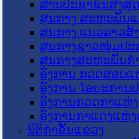
ສານປະຊາຊົນສູງສຸ
ສູນກາງ ສະຫະພັນແ
ສູນກາງ ແນວລາວສ້
ສູນກາງຊາວໜຸ່ມປະ
ສູນກາງສະຫະພັນກ
ອົງການ ກວດສອບແຫ
ອົງການ ໄອຍະການປ
ອົງການກວດກາແຫ່ງ
ອົງການກາແດງແຫ່
ນິຕິກໍາຂັ້ນແຂວງ