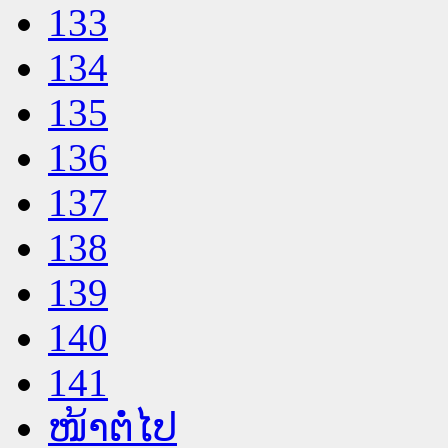
133
134
135
136
137
138
139
140
141
ໜ້າຕໍ່ໄປ