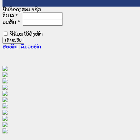
ພື້ນທີ່ຂອງສະມາຊິກ
ອີເມລ
*
ລະຫັດ
*
ຈື່ຂໍ້ມູນໄວ້ຄັ້ງໜ້າ
ສະໝັກ
|
ລືມລະຫັດ