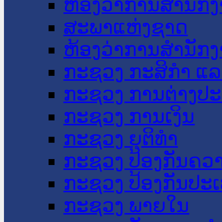
ຫ້ອງວ່າການສໍານັ
ສະພາແຫ່ງຊາດ
ຫ້ອງວ່າການສຳນັກງ
ກະຊວງ ກະສິກຳ ແລະ
ກະຊວງ ການຕ່າງປ
ກະຊວງ ການເງິນ
ກະຊວງ ຍຸຕິທໍາ
ກະຊວງ ປ້ອງກັນຄວ
ກະຊວງ ປ້ອງກັນປະ
ກະຊວງ ພາຍໃນ