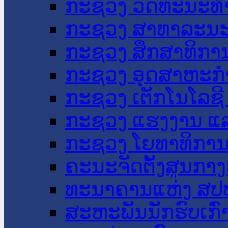
ກະຊວງ ວັດທະນະທຳ
ກະຊວງ ສາທາລະນະ
ກະຊວງ ສຶກສາທິການ
ກະຊວງ ອຸດສາຫະກຳ
ກະຊວງ ເຕັກໂນໂລຊີ
ກະຊວງ ແຮງງານ ແລ
ກະຊວງ ໂຍທາທິການ 
ຄະນະຈັດຕັ້ງສູນກາງ
ທະນາຄານແຫ່ງ ສປ
ສະຫະພັນນັກຮົບເກົ