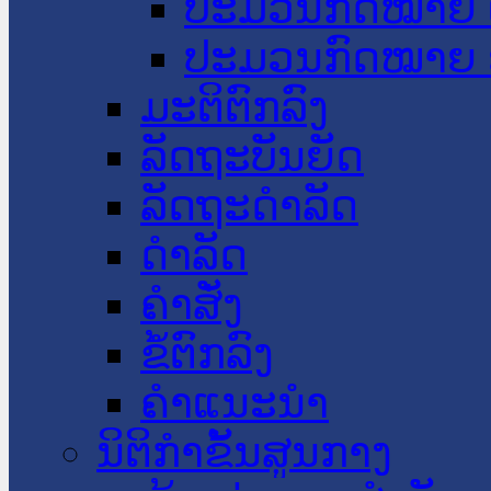
ປະມວນກົດໝາຍ 
ປະມວນກົດໝາຍ 
ມະຕິຕົກລົງ
ລັດຖະບັນຍັດ
ລັດຖະດໍາລັດ
ດໍາລັດ
ຄໍາສັ່ງ
ຂໍ້ຕົກລົງ
ຄໍາແນະນໍາ
ນິຕິກຳຂັ້ນສູນກາງ