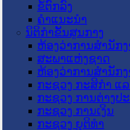
ຂໍ້ຕົກລົງ
ຄໍາແນະນໍາ
ນິຕິກໍາຂັ້ນສູນກາງ
ຫ້ອງວ່າການສໍານັ
ສະພາແຫ່ງຊາດ
ຫ້ອງວ່າການສຳນັກງ
ກະຊວງ ກະສິກຳ ແລະ
ກະຊວງ ການຕ່າງປ
ກະຊວງ ການເງິນ
ກະຊວງ ຍຸຕິທໍາ