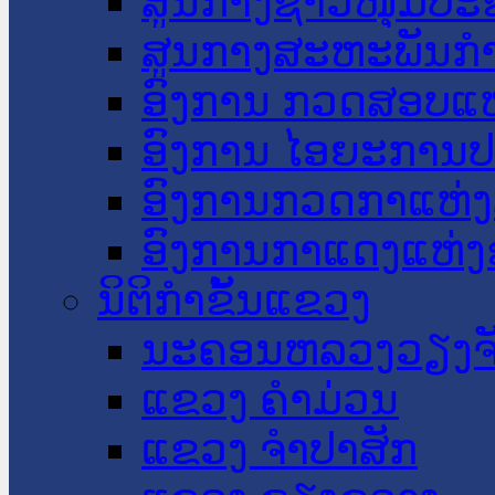
ສູນກາງຊາວໜຸ່ມປະ
ສູນກາງສະຫະພັນກ
ອົງການ ກວດສອບແຫ
ອົງການ ໄອຍະການປ
ອົງການກວດກາແຫ່ງ
ອົງການກາແດງແຫ່
ນິຕິກໍາຂັ້ນແຂວງ
ນະ​ຄອນ​ຫລວງວຽງຈ
ແຂວງ ຄໍາມ່ວນ
ແຂວງ ຈໍາປາສັກ