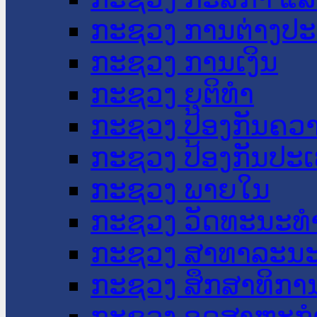
ກະຊວງ ການຕ່າງປ
ກະຊວງ ການເງິນ
ກະຊວງ ຍຸຕິທໍາ
ກະຊວງ ປ້ອງກັນຄວ
ກະຊວງ ປ້ອງກັນປະ
ກະຊວງ ພາຍໃນ
ກະຊວງ ວັດທະນະທຳ
ກະຊວງ ສາທາລະນະ
ກະຊວງ ສຶກສາທິການ
ກະຊວງ ອຸດສາຫະກຳ