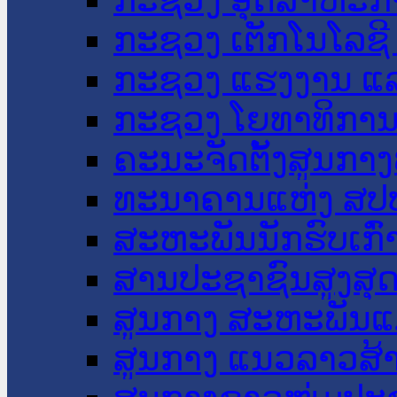
ກະຊວງ ເຕັກໂນໂລຊີ
ກະຊວງ ແຮງງານ ແລ
ກະຊວງ ໂຍທາທິການ 
ຄະນະຈັດຕັ້ງສູນກາງ
ທະນາຄານແຫ່ງ ສປ
ສະຫະພັນນັກຮົບເກົ
ສານປະຊາຊົນສູງສຸ
ສູນກາງ ສະຫະພັນແ
ສູນກາງ ແນວລາວສ້