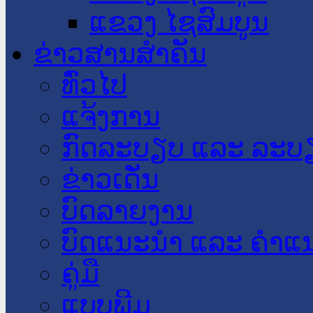
ແຂວງ ໄຊສົມບູນ
ຂ່າວສານສໍາຄັນ
​ທົ່ວ​ໄປ
ແຈ້ງການ
ກົດລະບຽບ ແລະ ລະບ
ຂ່າວເດັ່ນ
ບົດລາຍງານ
ບົດແນະນໍາ ແລະ ຄໍາແ
ຄູ່ມື
ແບບພີມ