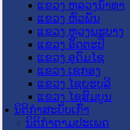
ແຂວງ ຫລວງນໍ້າທາ
ແຂວງ ຫົວພັນ
ແຂວງ ຫຼວງພະບາງ
ແຂວງ ອັດຕະປື
ແຂວງ ອຸດົມໄຊ
ແຂວງ ເຊກອງ
ແຂວງ ໄຊຍະບູລີ
ແຂວງ ໄຊສົມບູນ
ນິຕິກໍາສະບັບເກົ່າ
ນິຕິກຳຕາມປະເພດ