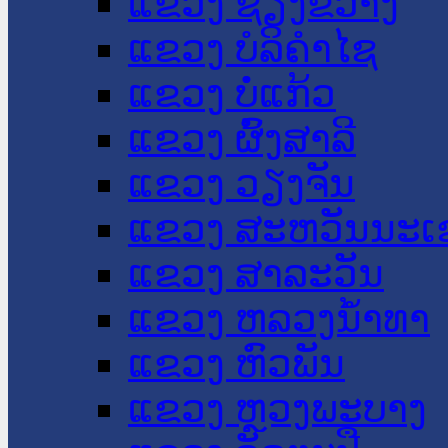
ແຂວງ ຊຽງຂວາງ
ແຂວງ ບໍລິຄໍາໄຊ
ແຂວງ ບໍ່ແກ້ວ
ແຂວງ ຜົ້ງສາລີ
ແຂວງ ວຽງຈັນ
ແຂວງ ສະຫວັນນະເ
ແຂວງ ສາລະວັນ
ແຂວງ ຫລວງນໍ້າທາ
ແຂວງ ຫົວພັນ
ແຂວງ ຫຼວງພະບາງ