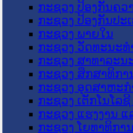
ກະຊວງ ປ້ອງກັນຄວ
ກະຊວງ ປ້ອງກັນປະ
ກະຊວງ ພາຍໃນ
ກະຊວງ ວັດທະນະທຳ
ກະຊວງ ສາທາລະນະ
ກະຊວງ ສຶກສາທິການ
ກະຊວງ ອຸດສາຫະກຳ
ກະຊວງ ເຕັກໂນໂລຊີ
ກະຊວງ ແຮງງານ ແລ
ກະຊວງ ໂຍທາທິການ 