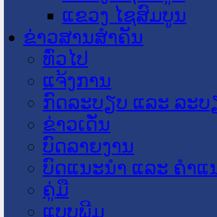
ແຂວງ ໄຊສົມບູນ
ຂ່າວສານສໍາຄັນ
​ທົ່ວ​ໄປ
ແຈ້ງການ
ກົດລະບຽບ ແລະ ລະບ
ຂ່າວເດັ່ນ
ບົດລາຍງານ
ບົດແນະນໍາ ແລະ ຄໍາແ
ຄູ່ມື
ແບບພີມ