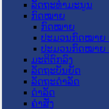
ລັດຖະທໍາມະນູນ
ກົດໝາຍ
ກົດໝາຍ
ປະມວນກົດໝາຍ 
ປະມວນກົດໝາຍ 
ມະຕິຕົກລົງ
ລັດຖະບັນຍັດ
ລັດຖະດໍາລັດ
ດໍາລັດ
ຄໍາສັ່ງ