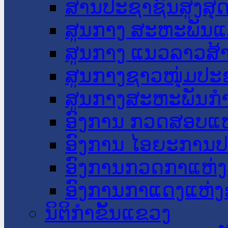
ສານປະຊາຊົນສູງສຸ
ສູນກາງ ສະຫະພັນແ
ສູນກາງ ແນວລາວສ້
ສູນກາງຊາວໜຸ່ມປະ
ສູນກາງສະຫະພັນກ
ອົງການ ກວດສອບແຫ
ອົງການ ໄອຍະການປ
ອົງການກວດກາແຫ່ງ
ອົງການກາແດງແຫ່
ນິຕິກໍາຂັ້ນແຂວງ