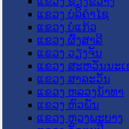
ແຂວງ ຊຽງຂວາງ
ແຂວງ ບໍລິຄໍາໄຊ
ແຂວງ ບໍ່ແກ້ວ
ແຂວງ ຜົ້ງສາລີ
ແຂວງ ວຽງຈັນ
ແຂວງ ສະຫວັນນະເ
ແຂວງ ສາລະວັນ
ແຂວງ ຫລວງນໍ້າທາ
ແຂວງ ຫົວພັນ
ແຂວງ ຫຼວງພະບາງ