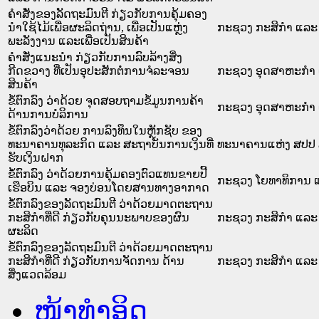
ຄໍາສັ່ງຂອງລັດຖະມົນຕີ ກ່ຽວກັບການຄຸ້ມຄອງ
ນໍາໃຊ້ໄມ້ເພື່ອຜະລິດຖ່ານ, ເພື່ອເປັນແຫຼ່ງ
ກະຊວງ ກະສິກຳ ແລະ 
ພະລັງງານ ແລະເພື່ອເປັນສິນຄ້າ
ຄຳສັ່ງແນະນຳ ກ່ຽວກັບການລົບລ້າງສິ່ງ
ກີດຂວາງ ທີ່ເປັນອຸປະສັກຕໍ່ການຈໍລະຈອນ
ກະຊວງ ອຸດສາຫະກຳ 
ສິນຄ້າ
ຂໍ້ຕົກລົງ ວ່າດ້ວຍ ຈຸດສອບຖາມຂໍ້ມູນການຄ້າ
ກະຊວງ ອຸດສາຫະກຳ 
ດ້ານການບໍລິການ
ຂໍ້ຕົກລົງວ່າດ້ວຍ ການລົງທຶນໃນຫຼັກຊັບ ຂອງ
ທະນາຄານທຸລະກິດ ແລະ ສະຖາບັນການເງິນທີ່
ທະນາຄານແຫ່ງ ສປປ
ຮັບເງິນຝາກ
ຂໍ້ຕົກລົງ ວ່າດ້ວຍການຄຸ້ມຄອງຕົວແທນຂາຍປີ້
ກະຊວງ ໂຍທາທິການ ແລ
ເຮືອບິນ ແລະ ຈອງບ່ອນໂດຍສານທາງອາກາດ
ຂໍ້ຕົກລົງຂອງລັດຖະມົນຕີ ວ່າດ້ວຍມາດຕະຖານ
ກະສິກໍາທີ່ດີ ກ່ຽວກັບຄຸນນະພາບຂອງຜົນ
ກະຊວງ ກະສິກຳ ແລະ 
ຜະລິດ
ຂໍ້ຕົກລົງຂອງລັດຖະມົນຕີ ວ່າດ້ວຍມາດຕະຖານ
ກະສິກໍາທີ່ດີ ກ່ຽວກັບການຈັດການ ດ້ານ
ກະຊວງ ກະສິກຳ ແລະ 
ສິ່ງແວດລ້ອມ
ໜ້າທໍາອິດ