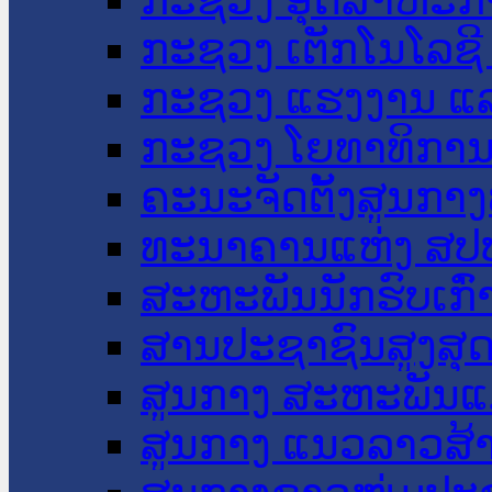
ກະຊວງ ເຕັກໂນໂລຊີ
ກະຊວງ ແຮງງານ ແລ
ກະຊວງ ໂຍທາທິການ 
ຄະນະຈັດຕັ້ງສູນກາງ
ທະນາຄານແຫ່ງ ສປ
ສະຫະພັນນັກຮົບເກົ
ສານປະຊາຊົນສູງສຸ
ສູນກາງ ສະຫະພັນແ
ສູນກາງ ແນວລາວສ້