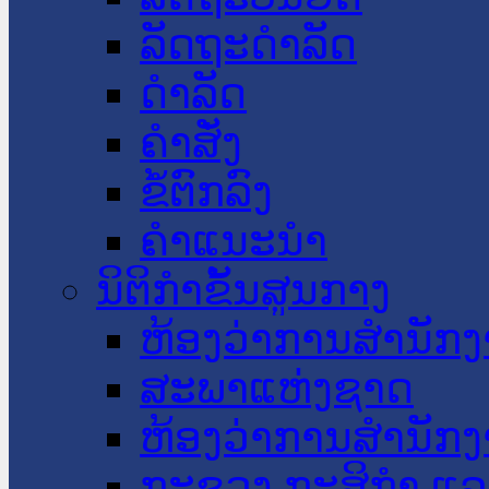
ລັດຖະດໍາລັດ
ດໍາລັດ
ຄໍາສັ່ງ
ຂໍ້ຕົກລົງ
ຄໍາແນະນໍາ
ນິຕິກໍາຂັ້ນສູນກາງ
ຫ້ອງວ່າການສໍານັ
ສະພາແຫ່ງຊາດ
ຫ້ອງວ່າການສຳນັກງ
ກະຊວງ ກະສິກຳ ແລະ