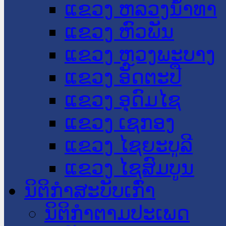
ແຂວງ ຫລວງນໍ້າທາ
ແຂວງ ຫົວພັນ
ແຂວງ ຫຼວງພະບາງ
ແຂວງ ອັດຕະປື
ແຂວງ ອຸດົມໄຊ
ແຂວງ ເຊກອງ
ແຂວງ ໄຊຍະບູລີ
ແຂວງ ໄຊສົມບູນ
ນິຕິກໍາສະບັບເກົ່າ
ນິຕິກຳຕາມປະເພດ