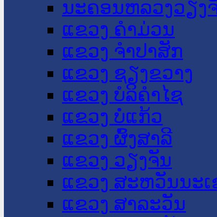
ນະ​ຄອນ​ຫລວງວຽງຈ
ແຂວງ ຄໍາມ່ວນ
ແຂວງ ຈໍາປາສັກ
ແຂວງ ຊຽງຂວາງ
ແຂວງ ບໍລິຄໍາໄຊ
ແຂວງ ບໍ່ແກ້ວ
ແຂວງ ຜົ້ງສາລີ
ແຂວງ ວຽງຈັນ
ແຂວງ ສະຫວັນນະເ
ແຂວງ ສາລະວັນ