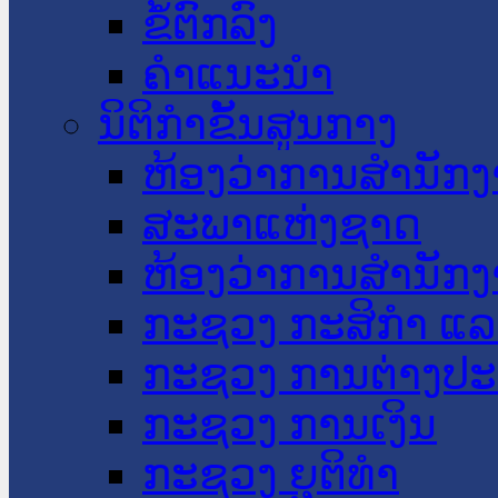
ຂໍ້ຕົກລົງ
ຄໍາແນະນໍາ
ນິຕິກໍາຂັ້ນສູນກາງ
ຫ້ອງວ່າການສໍານັ
ສະພາແຫ່ງຊາດ
ຫ້ອງວ່າການສຳນັກງ
ກະຊວງ ກະສິກຳ ແລະ
ກະຊວງ ການຕ່າງປ
ກະຊວງ ການເງິນ
ກະຊວງ ຍຸຕິທໍາ