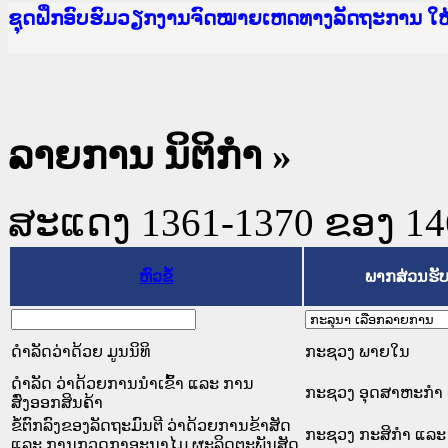
Ministry of Justice Lao PDR
ເຜີຍແຜ່ວັບໄຊຈົດໝາຍເຫດທາງລັດຖະການ ແລະ ແອັບກ
ກະຊວງຍຸຕິທຳ
ຊຸດຝຶກອົບຮົມວຽກງານຈົດໝາຍເຫດທາງລັດຖະການ ໃ
ກອງປະຊຸມທົບທວນຄືນການຈັດຕັ້ງປະຕິບັດວຽກງານຈ
ຝຶກອົບຮົມ ຜູ່ປະສານງານວຽກງານຈົດໝາຍເຫດທາງລັ
ຝຶກອົບຮົມ ຜູ່ປະສານງານວຽກງານຈົດໝາຍເຫດທາງລັດ
ເຜີຍແຜ່ແອັບກົດໝາຍລາວ ແລະ ເວັບໄຊຈົດໝາຍເຫດທ
ເຜີຍແຜ່ແອັບກົດໝາຍລາວ ແລະ ເວັບໄຊຈົດໝາຍເຫດທາ
ຍົກລະດັບວຽກງານຈົດໝາຍເຫດທາງລັດຖະການໃຫ້ຜູ້
ຊຸດຝຶກອົບຮົມວຽກງານຈົດໝາຍເຫດທາງລັດຖະການ ໃ
ລາຍການ ນິຕິກໍາ
»
ສະແດງ 1361-1370 ຂອງ 1468
ຫົວຂໍ້
ພາກສ່ວນຮັ
ດຳລັດວ່າດ້ວຍ ມູນນິທິ
ກະຊວງ ພາຍໃນ
ດຳລັດ ວ່າດ້ວຍການນຳເຂົ້າ ແລະ ການ
ກະຊວງ ອຸດສາຫະກຳ 
ສົ່ງອອກສິນຄ້າ
ຂໍ້ຕົກລົງຂອງລັດຖະມົນຕີ ວ່າດ້ວຍການຂ້າສັດ
ກະຊວງ ກະສິກຳ ແລະ 
ແລະ ການກວດກາອະນາໄມ ຜະລິດຕະພັນສັດ