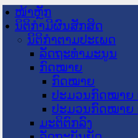
ໜ້າຫຼັກ
ນິຕິກໍາມີຜົນສັກສິດ
ນິຕິກໍາຕາມປະເພດ
ລັດຖະທໍາມະນູນ
ກົດໝາຍ
ກົດໝາຍ
ປະມວນກົດໝາຍ 
ປະມວນກົດໝາຍ 
ມະຕິຕົກລົງ
ລັດຖະບັນຍັດ