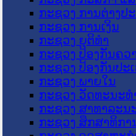
ກະຊວງ ການຕ່າງປ
ກະຊວງ ການເງິນ
ກະຊວງ ຍຸຕິທໍາ
ກະຊວງ ປ້ອງກັນຄວ
ກະຊວງ ປ້ອງກັນປະ
ກະຊວງ ພາຍໃນ
ກະຊວງ ວັດທະນະທຳ
ກະຊວງ ສາທາລະນະ
ກະຊວງ ສຶກສາທິການ
ກະຊວງ ອຸດສາຫະກຳ