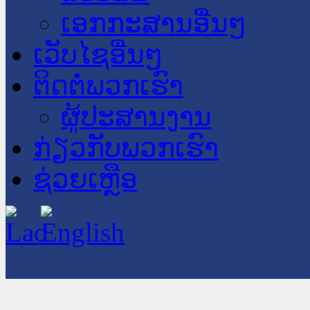
ເອກກະສານອື່ນໆ
ເວັບໄຊອື່ນໆ
ຕິດຕໍ່ພວກເຮົາ
ຜູ້ປະສານງານ
ກ່ຽວກັບພວກເຮົາ
ຊ່ວຍເຫຼືອ