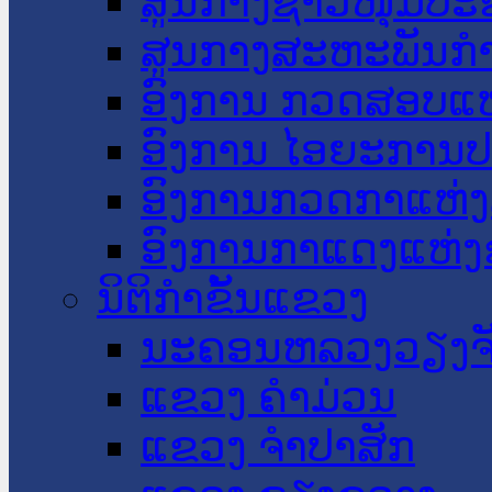
ສູນກາງຊາວໜຸ່ມປະ
ສູນກາງສະຫະພັນກ
ອົງການ ກວດສອບແຫ
ອົງການ ໄອຍະການປ
ອົງການກວດກາແຫ່ງ
ອົງການກາແດງແຫ່
ນິຕິກໍາຂັ້ນແຂວງ
ນະ​ຄອນ​ຫລວງວຽງຈ
ແຂວງ ຄໍາມ່ວນ
ແຂວງ ຈໍາປາສັກ