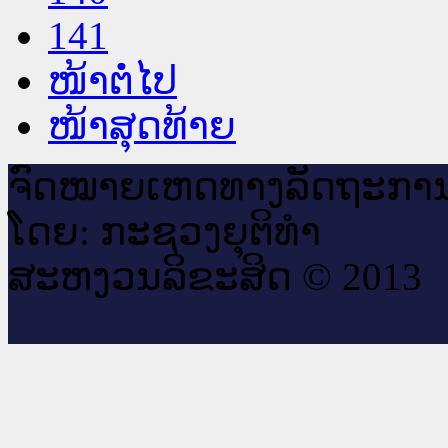
141
ໜ້າຕໍ່ໄປ
ໜ້າສຸດທ້າຍ
ຈົດ​ໝາຍ​ເຫດ​ທາງ​ລັດ​ຖະ​ກາ
ໂດຍ: ກະ​ຊວງຍຸ​ຕິ​ທຳ
ສະ​ຫງວນ​ລິ​ຂະ​ສິດ © 2013