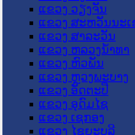
ແຂວງ ວຽງຈັນ
ແຂວງ ສະຫວັນນະເ
ແຂວງ ສາລະວັນ
ແຂວງ ຫລວງນໍ້າທາ
ແຂວງ ຫົວພັນ
ແຂວງ ຫຼວງພະບາງ
ແຂວງ ອັດຕະປື
ແຂວງ ອຸດົມໄຊ
ແຂວງ ເຊກອງ
ແຂວງ ໄຊຍະບູລີ