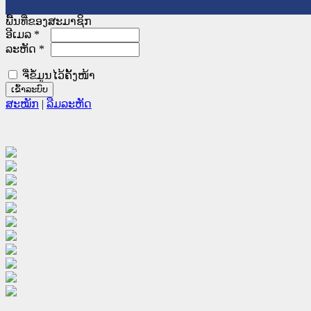
ພື້ນທີ່ຂອງສະມາຊິກ
ອີເມລ
*
ລະຫັດ
*
ຈື່ຂໍ້ມູນໄວ້ຄັ້ງໜ້າ
ສະໝັກ
|
ລືມລະຫັດ