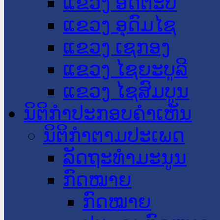
ແຂວງ ອັດຕະປື
ແຂວງ ອຸດົມໄຊ
ແຂວງ ເຊກອງ
ແຂວງ ໄຊຍະບູລີ
ແຂວງ ໄຊສົມບູນ
ນິຕິກໍາປະກອບຄໍາເຫັນ
ນິຕິກໍາຕາມປະເພດ
ລັດຖະທໍາມະນູນ
ກົດໝາຍ
ກົດໝາຍ