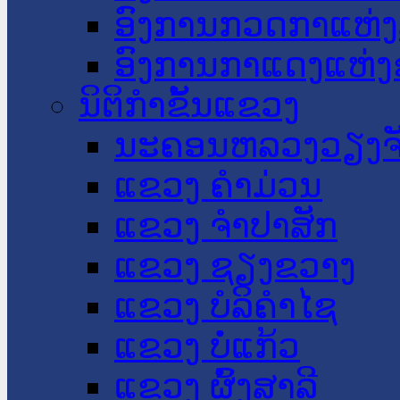
ອົງການກວດກາແຫ່ງ
ອົງການກາແດງແຫ່
ນິຕິກໍາຂັ້ນແຂວງ
ນະ​ຄອນ​ຫລວງວຽງຈ
ແຂວງ ຄໍາມ່ວນ
ແຂວງ ຈໍາປາສັກ
ແຂວງ ຊຽງຂວາງ
ແຂວງ ບໍລິຄໍາໄຊ
ແຂວງ ບໍ່ແກ້ວ
ແຂວງ ຜົ້ງສາລີ