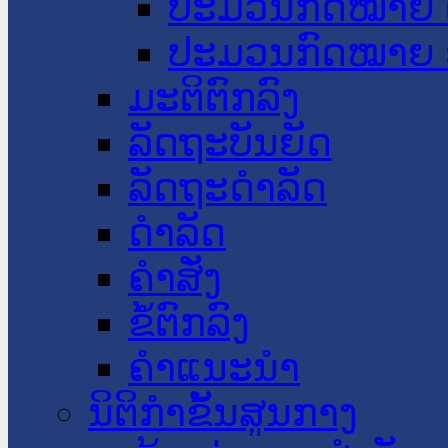
ປະມວນກົດໝາຍ 
ປະມວນກົດໝາຍ 
ມະຕິຕົກລົງ
ລັດຖະບັນຍັດ
ລັດຖະດໍາລັດ
ດໍາລັດ
ຄໍາສັ່ງ
ຂໍ້ຕົກລົງ
ຄໍາແນະນໍາ
ນິຕິກຳຂັ້ນສູນກາງ