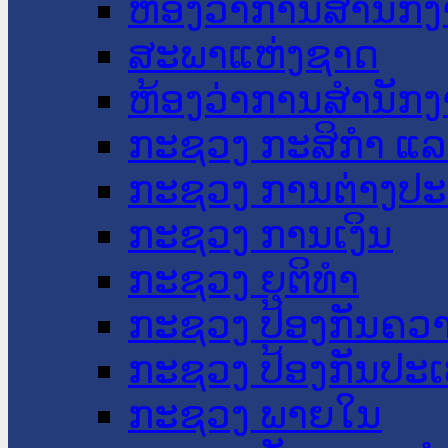
ຫ້ອງວ່າການສໍານັ
ສະພາແຫ່ງຊາດ
ຫ້ອງວ່າການສຳນັກງ
ກະຊວງ ກະສິກຳ ແລະ
ກະຊວງ ການຕ່າງປ
ກະຊວງ ການເງິນ
ກະຊວງ ຍຸຕິທໍາ
ກະຊວງ ປ້ອງກັນຄວ
ກະຊວງ ປ້ອງກັນປະ
ກະຊວງ ພາຍໃນ