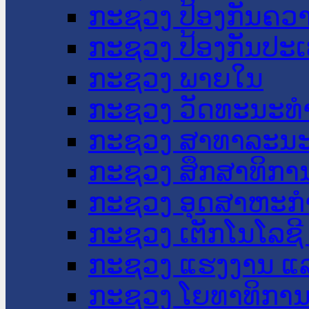
ກະຊວງ ປ້ອງກັນຄວ
ກະຊວງ ປ້ອງກັນປະ
ກະຊວງ ພາຍໃນ
ກະຊວງ ວັດທະນະທຳ
ກະຊວງ ສາທາລະນະ
ກະຊວງ ສຶກສາທິການ
ກະຊວງ ອຸດສາຫະກຳ
ກະຊວງ ເຕັກໂນໂລຊີ
ກະຊວງ ແຮງງານ ແລ
ກະຊວງ ໂຍທາທິການ 