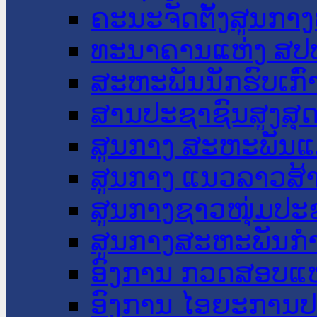
ຄະນະຈັດຕັ້ງສູນກາງ
ທະນາຄານແຫ່ງ ສປ
ສະຫະພັນນັກຮົບເກົ
ສານປະຊາຊົນສູງສຸ
ສູນກາງ ສະຫະພັນແ
ສູນກາງ ແນວລາວສ້
ສູນກາງຊາວໜຸ່ມປະ
ສູນກາງສະຫະພັນກ
ອົງການ ກວດສອບແຫ
ອົງການ ໄອຍະການປ