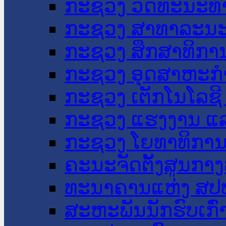
ກະຊວງ ວັດທະນະທຳ
ກະຊວງ ສາທາລະນະ
ກະຊວງ ສຶກສາທິການ
ກະຊວງ ອຸດສາຫະກຳ
ກະຊວງ ເຕັກໂນໂລຊີ
ກະຊວງ ແຮງງານ ແລ
ກະຊວງ ໂຍທາທິການ 
ຄະນະຈັດຕັ້ງສູນກາງ
ທະນາຄານແຫ່ງ ສປ
ສະຫະພັນນັກຮົບເກົ