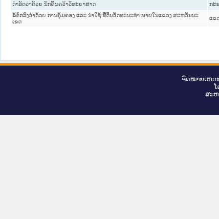
ດຳລັດວ່າດ້ວຍ ນັກຄົ້ນຄວ້າວິທະຍາສາດ
ກະຊ
ຂໍ້ຕົກລົງວ່າດ້ວຍ ການຄຸ້ມຄອງ ແລະ ນຳໃຊ້ ທີ່ດິນວັດທະນະທຳ ພາຍໃນແຂວງ ສະຫວັນນະ
ແຂວ
ເຂດ
ຈົດ​ໝາຍ​ເຫດ​ທ
ໂ
ສະ​ຫ