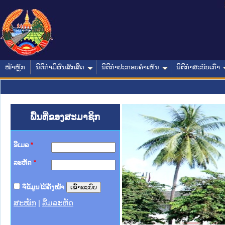
ໜ້າຫຼັກ
ນິຕິກໍາມີຜົນສັກສິດ
ນິຕິກໍາປະກອບຄໍາເຫັນ
ນິຕິກໍາສະບັບເກົ່າ
ພື້ນທີ່ຂອງສະມາຊິກ
ອີເມລ
*
ລະຫັດ
*
ຈື່ຂໍ້ມູນໄວ້ຄັ້ງໜ້າ
ສະໝັກ
|
ລືມລະຫັດ