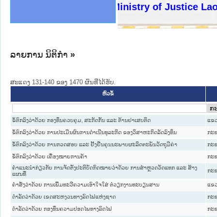
ງລັດຖະການໃຫ້ຜູ້ປະສານງານ
ງປະຕິບັດວຽກງານຈົດໝາຍເຫດ
ານຈົດໝາຍເຫດທາງລັດຖະການ
ານຈົດໝາຍເຫດທາງລັດຖະການ
ະ ເວັບໄຊຈົດໝາຍເຫດທາງ
ະ ເວັບໄຊຈົດໝາຍເຫດທາງ
ເຫດທາງລັດຖະການ ໃຫ້ຜູ້
ເຫດທາງລັດຖະການ ໃຫ້ຜູ້
Ministry of Justice Lao PD
ານສັນຕິບານປະຊາຊົນ
ຄານຕຳຫຼວດປະຊາຊົນ
າຊົນ ພາກເໜືອ
ຊາຊົນ ພາກກາງ
າກເໜືອ
າກກາງ
ະການ
າກໃຕ້
ລາຍການ ນິຕິກໍາ
»
ສະແດງ 131-140 ຂອງ 1470 ຜົນທີ່ໄດ້ຮັບ.
ຫົວຂໍ້
ຂໍ້ຕົກລົງວ່າດ້ວຍ ກອງທຶນຄວບຄຸມ, ສະກັດກັ້ນ ແລະ ຕ້ານຢາເສບຕິດ
ແຂວ
ຂໍ້ຕົກລົງວ່າດ້ວຍ ການປະເມີນຜົນການດຳເນີນທຸລະກິດ ຂອງວິສາຫະກິດລັດລົງທຶນ
ກະຊ
ຂໍ້ຕົກລົງວ່າດ້ວຍ ການກວດສອບ ແລະ ຢັ້ງຢືນຄຸນນະພາບຜະລິດຕະພັນວັດຖຸມີຄ່າ
ກະຊ
ຂໍ້ຕົກລົງວ່າດ້ວຍ ເຄື່ອງໝາຍການຄ້າ
ກະຊ
ຄຳແນະນຳກ່ຽວກັບ ການຈັດຕັ້ງປະຕິບັດກົດໝາຍວ່າດ້ວຍ ການສຳຫຼວດວັດແທກ ແລະ ສ້າງ
ກະຊ
ແຜນທີ່
ຄຳສັ່ງວ່າດ້ວຍ ການເພີ້ມທະວີຄວາມເອົາໃຈໃສ່ ຕໍ່ວຽກງານທະບຽນສານ
ແຂວ
ດຳລັດວ່າດ້ວຍ ເຂດສະຫງວນທາງລົດໄຟແຫ່ງຊາດ
ກະຊ
ດຳລັດວ່າດ້ວຍ ກອງທຶນຄວາມປອດໄພທາງລົດໄຟ
ກະຊ