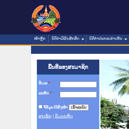
ໜ້າຫຼັກ
ນິຕິກໍາມີຜົນສັກສິດ
ນິຕິກໍາປະກອບຄໍາເຫັນ
ພື້ນທີ່ຂອງສະມາຊິກ
ອີເມລ
*
ລະຫັດ
*
ຈື່ຂໍ້ມູນໄວ້ຄັ້ງໜ້າ
ສະໝັກ
|
ລືມລະຫັດ