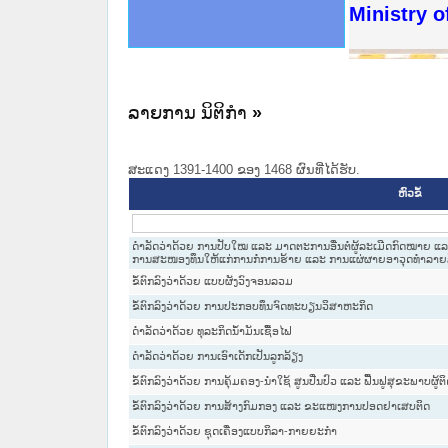
ດໝາຍເຫດທາງລັດຖະການໃຫ້ຜູ້ປະສານງານ
ນການຈັດຕັ້ງປະຕິບັດວຽກງານຈົດໝາຍເຫດ
ສານງານວຽກງານຈົດໝາຍເຫດທາງລັດຖະການ
ສານງານວຽກງານຈົດໝາຍເຫດທາງລັດຖະການ
ດໝາຍລາວ ແລະ ເວັບໄຊຈົດໝາຍເຫດທາງ
ດໝາຍລາວ ແລະ ເວັບໄຊຈົດໝາຍເຫດທາງ
ກງານຈົດໝາຍເຫດທາງລັດຖະການ ໃຫ້ຜູ້
ກງານຈົດໝາຍເຫດທາງລັດຖະການ ໃຫ້ຜູ້
Ministry o
ທີ່ ວິທະຍາຄານສັນຕິບານປະຊາຊົນ
ທີ່ ວິທະຍາຄານຕຳຫຼວດປະຊາຊົນ
ານສະພາປະຊາຊົນ ພາກເໜືອ
ງານສະພາປະຊາຊົນ ພາກກາງ
ຂັ້ນແຂວງພາກເໜືອ
ສຳລັບ ພາກກາງ
ທາງລັດຖະການ
ສຳລັບ ພາກໃຕ້
ລາຍການ ນິຕິກໍາ
»
ສະແດງ 1391-1400 ຂອງ 1468 ຜົນທີ່ໄດ້ຮັບ.
ຫົວຂໍ້
ດຳລັດວ່າດ້ວຍ ການປັບໃໝ ແລະ ມາດຕະການອື່ນຕໍ່ຜູ້ລະເມີດກົດໝາຍ 
ການສະໜອງທຶນໃຫ້ແກ່ການກໍ່ການຮ້າຍ ແລະ ການແຜ່ຜາຍອາວຸດທຳລາຍ
ຂໍ້ຕົກລົງວ່າດ້ວຍ ແບບຜັງວົງຈອນລວມ
ຂໍ້ຕົກລົງວ່າດ້ວຍ ການປະກອບທຶນຈົດທະບຽນວິສາຫະກິດ
ດຳລັດວ່າດ້ວຍ ທຸລະກິດນ້ຳມັນເຊື້ອໄຟ
ດຳລັດວ່າດ້ວຍ ການເອົາເດັກເປັນລູກລ້ຽງ
ຂໍ້ຕົກລົງວ່າດ້ວຍ ການຄຸ້ມຄອງ-ນຳໃຊ້ ສູນປີ່ນປົວ ແລະ ຟື້ນຟູສຸຂະພາບຜູ
ຂໍ້ຕົກລົງວ່າດ້ວຍ ການສ້າງກົມກອງ ແລະ ຂະແໜງການປອດຢາເສບຕິດ
ຂໍ້ຕົກລົງວ່າດ້ວຍ ຊຸດເຄື່ອງແບບກິລາ-ກາຍຍະກຳ