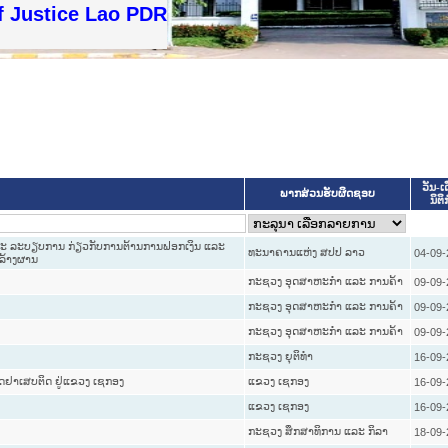
f Justice Lao PDR
ວັນ-ເ
ພາກສ່ວນຮັບຜິດຊອບ
ນິຕິ
ແລະ ລະບຽບການ ກ່ຽວກັບການຕ້ານການຟອກເງິນ ແລະ
ທະນາຄານແຫ່ງ ສປປ ລາວ
04-09-
ລ້າງຜານ
ກະຊວງ ອຸດສາຫະກຳ ແລະ ການຄ້າ
09-09-
ກະຊວງ ອຸດສາຫະກຳ ແລະ ການຄ້າ
09-09-
ກະຊວງ ອຸດສາຫະກຳ ແລະ ການຄ້າ
09-09-
ກະຊວງ ຍຸຕິທໍາ
16-09-
້ຕິດຢາເສບຕິດ ຢູ່ແຂວງ ເຊກອງ
ແຂວງ ເຊກອງ
16-09-
ແຂວງ ເຊກອງ
16-09-
ກະຊວງ ສຶກສາທິການ ແລະ ກິລາ
18-09-