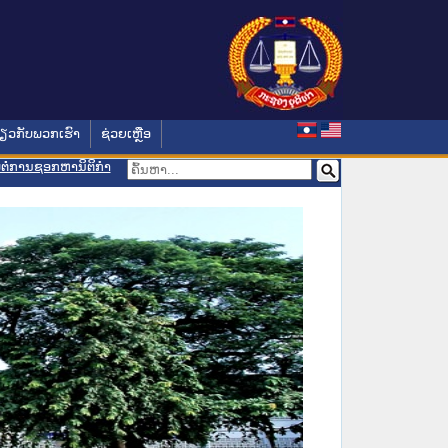
່ຽວກັບພວກເຮົາ
ຊ່ວຍເຫຼືອ
ອມຕໍ່ການຊອກຫານິຕິກຳ