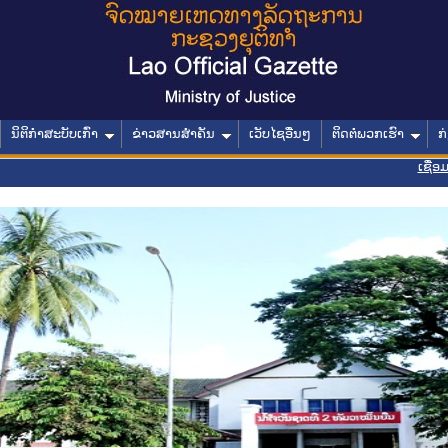
ນິຕິກໍາສະບັບເກົ່າ
ຂ່າວສານສໍາຄັນ
ເວັບໄຊອື່ນໆ
ຕິດຕໍ່ພວກເຮົາ
ກ
ເຊື່