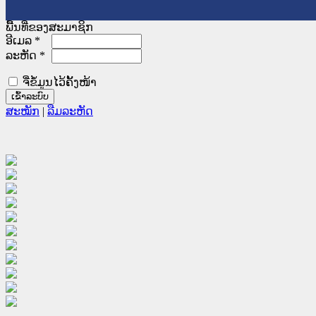
ພື້ນທີ່ຂອງສະມາຊິກ
ອີເມລ
*
ລະຫັດ
*
ຈື່ຂໍ້ມູນໄວ້ຄັ້ງໜ້າ
ສະໝັກ
|
ລືມລະຫັດ