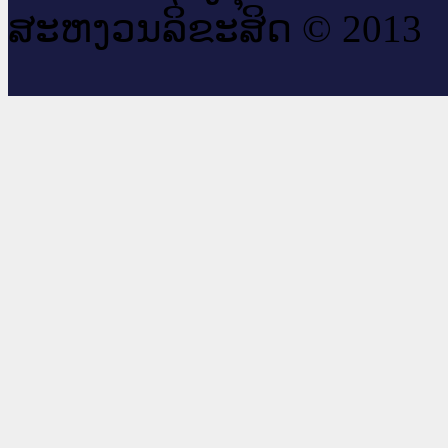
ສະ​ຫງວນ​ລິ​ຂະ​ສິດ © 2013