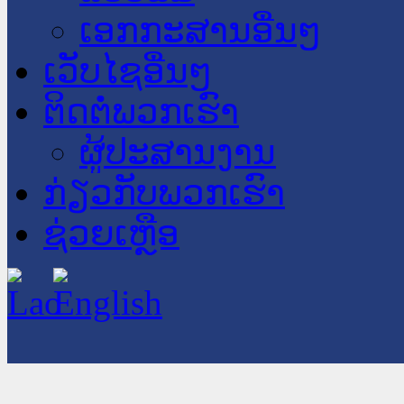
ເອກກະສານອື່ນໆ
ເວັບໄຊອື່ນໆ
ຕິດຕໍ່ພວກເຮົາ
ຜູ້ປະສານງານ
ກ່ຽວກັບພວກເຮົາ
ຊ່ວຍເຫຼືອ