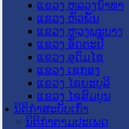
ແຂວງ ຫລວງນໍ້າທາ
ແຂວງ ຫົວພັນ
ແຂວງ ຫຼວງພະບາງ
ແຂວງ ອັດຕະປື
ແຂວງ ອຸດົມໄຊ
ແຂວງ ເຊກອງ
ແຂວງ ໄຊຍະບູລີ
ແຂວງ ໄຊສົມບູນ
ນິຕິກໍາສະບັບເກົ່າ
ນິຕິກຳຕາມປະເພດ