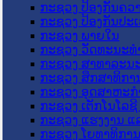
ກະຊວງ ປ້ອງກັນຄວ
ກະຊວງ ປ້ອງກັນປະ
ກະຊວງ ພາຍໃນ
ກະຊວງ ວັດທະນະທຳ
ກະຊວງ ສາທາລະນະ
ກະຊວງ ສຶກສາທິການ
ກະຊວງ ອຸດສາຫະກຳ
ກະຊວງ ເຕັກໂນໂລຊີ
ກະຊວງ ແຮງງານ ແລ
ກະຊວງ ໂຍທາທິການ 