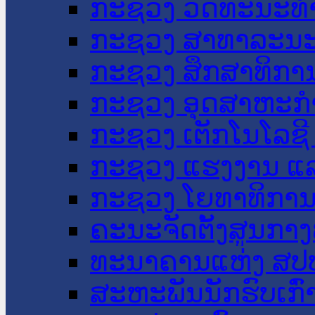
ກະຊວງ ວັດທະນະທຳ
ກະຊວງ ສາທາລະນະ
ກະຊວງ ສຶກສາທິການ
ກະຊວງ ອຸດສາຫະກຳ
ກະຊວງ ເຕັກໂນໂລຊີ
ກະຊວງ ແຮງງານ ແລ
ກະຊວງ ໂຍທາທິການ 
ຄະນະຈັດຕັ້ງສູນກາງ
ທະນາຄານແຫ່ງ ສປ
ສະຫະພັນນັກຮົບເກົ