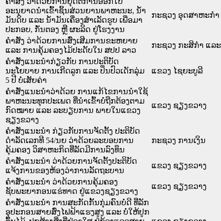
ຄຳສັ່ງ ວ່າດ້ວຍການຢຸດຕິການອອກໃບ
ອະນຸຍາດນຳເຂົ້າຊິ້ນສ່ວນຍານພາຫະນະ, ນ້ຳ
ກະຊວງ ອຸດສາຫະກຳ 
ມັນດິບ ແລະ ນ້ຳມັນເຄື່ອງສຳເລັດຮູບ ເພື່ອມາ
ປະກອບ, ກັ່ນຕອງ ຫຼື ຜະລິດ ຢູ່ໂຮງງານ
ຄຳສັ່ງ ວ່າດ້ວຍການສົ່ງເສີມການຂະຫຍາຍ
ກະຊວງ ກະສິກຳ ແລະ 
ແລະ ການຄຸ້ມຄອງໄມ້ປະດັບໃນ ສປປ ລາວ
ຄໍາສັ່ງແນະນໍາກ່ຽວກັບ ການປະຕິບັດ
ນະໂຍບາຍ ການເກີດລູກ ແລະ ປິ່ນປົວເດັກລຸ່ມ
ແຂວງ ໄຊຍະບູລີ
5 ປີ ບໍ່ເສັຍຄ່າ
ຄຳສັ່ງແນະນຳວ່າດ້ວຍ ການແກ້ໄຂການນຳໃຊ້
ພາຫະນະທຸກປະເພດ ທີ່ນຳເຂົ້າບໍ່ຖືກຕ້ອງຕາມ
ແຂວງ ຊຽງຂວາງ
ກົດໝາຍ ແລະ ລະບຽບການ ພາຍໃນແຂວງ
ຊຽງຂວາງ
ຄຳສັ່ງແນະນຳ ກ່ຽວກັບການຈັດຕັ້ງ ປະຕິບັດ
ດຳລັດເລກທີ 54/ນຍ ວ່າດ້ວຍລະບອບການ
ກະຊວງ ການເງິນ
ຄຸ້ມຄອງ ວິສາຫະກິດທີ່ລັດມີການລົງທຶນ
ຄຳສັ່ງແນະນຳ ວ່າດ້ວຍການຈັດຕັ້ງປະຕິບັດ
ແຂວງ ຊຽງຂວາງ
ແຈ້ງການຂອງຫ້ອງວ່າການລັດຖະບານ
ຄຳສັ່ງແນະນຳ ວ່າດ້ວຍການຄຸ້ມຄອງ
ແຂວງ ຊຽງຂວາງ
ຊັບພະຍາກອນແຮ່ທາດ ຢູ່ແຂວງຊຽງຂວາງ
ຄຳສັ່ງແນະນຳ ການສະກັດກັ້ນກຸ່ມຄົນບໍ່ດີ ທີ່ລັກ
ອຸປະກອນສາຍສົ່ງໄຟຟ້າແຮງສູງ ແລະ ບໍ່ໃຫ້ປູກ