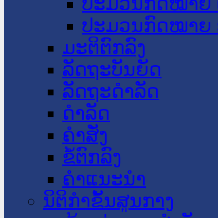
ປະມວນກົດໝາຍ 
ປະມວນກົດໝາຍ 
ມະຕິຕົກລົງ
ລັດຖະບັນຍັດ
ລັດຖະດໍາລັດ
ດໍາລັດ
ຄໍາສັ່ງ
ຂໍ້ຕົກລົງ
ຄໍາແນະນໍາ
ນິຕິກຳຂັ້ນສູນກາງ