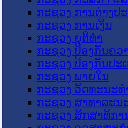
ກະຊວງ ການຕ່າງປ
ກະຊວງ ການເງິນ
ກະຊວງ ຍຸຕິທໍາ
ກະຊວງ ປ້ອງກັນຄວ
ກະຊວງ ປ້ອງກັນປະ
ກະຊວງ ພາຍໃນ
ກະຊວງ ວັດທະນະທຳ
ກະຊວງ ສາທາລະນະ
ກະຊວງ ສຶກສາທິການ
ກະຊວງ ອຸດສາຫະກຳ