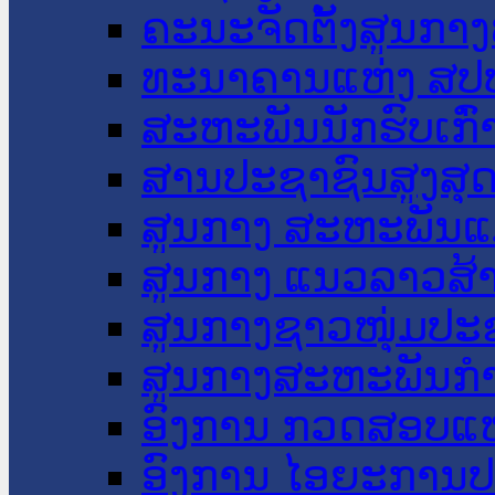
ຄະນະຈັດຕັ້ງສູນກາງ
ທະນາຄານແຫ່ງ ສປ
ສະຫະພັນນັກຮົບເກົ
ສານປະຊາຊົນສູງສຸ
ສູນກາງ ສະຫະພັນແ
ສູນກາງ ແນວລາວສ້
ສູນກາງຊາວໜຸ່ມປະ
ສູນກາງສະຫະພັນກ
ອົງການ ກວດສອບແຫ
ອົງການ ໄອຍະການປ