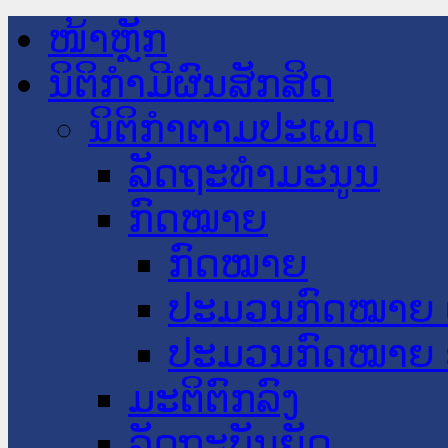
ໜ້າຫຼັກ
ນິຕິກໍາມີຜົນສັກສິດ
ນິຕິກໍາຕາມປະເພດ
ລັດຖະທໍາມະນູນ
ກົດໝາຍ
ກົດໝາຍ
ປະມວນກົດໝາຍ 
ປະມວນກົດໝາຍ 
ມະຕິຕົກລົງ
ລັດຖະບັນຍັດ