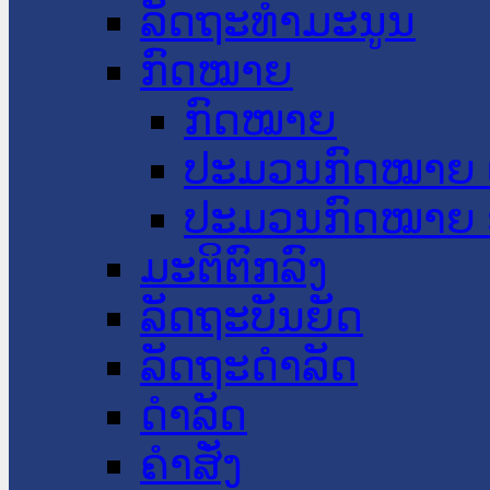
ລັດຖະທໍາມະນູນ
ກົດໝາຍ
ກົດໝາຍ
ປະມວນກົດໝາຍ 
ປະມວນກົດໝາຍ 
ມະຕິຕົກລົງ
ລັດຖະບັນຍັດ
ລັດຖະດໍາລັດ
ດໍາລັດ
ຄໍາສັ່ງ