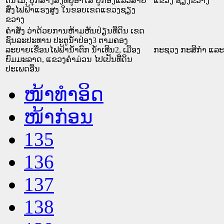
ຕົ້ນໄມ້, ປຸກສ້າງສິ່ງທີ່ຢູ່ອາໃສ ຢູ່ກ້ອງແລວສາຍ
ແຂວງ ຊຽງຂວາງ
ສົ່ງໄຟຟ້າແຮງສູງ ໃນຂອບເຂດແຂວງຊຽງ
ຂວາງ
ຄຳສັ່ງ ວ່າດ້ວຍການຫ້າມຫັນປ່ຽນທີ່ດິນ ເຂດ
ຊົນລະປະທານ ປະຕູນ້ຳປ່ອງ3 ຕາມຄອງ
ລະບາຍເຂື່ອນໄຟຟ້ານ້ຳຕົກ ນ້ຳເທີນ2, ເມືອງ
ກະຊວງ ກະສິກຳ ແລະ 
ຍົມມະລາດ, ແຂວງຄຳມ່ວນ ໄປເປັນທີ່ດິນ
ປະເພດອື່ນ
ໜ້າທໍາອິດ
ໜ້າກ່ອນ
135
136
137
138