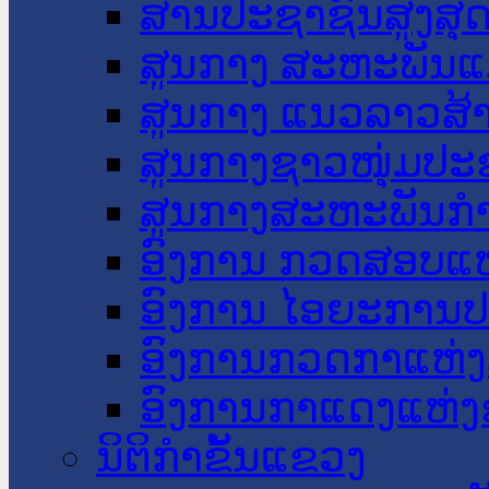
ສານປະຊາຊົນສູງສຸ
ສູນກາງ ສະຫະພັນແ
ສູນກາງ ແນວລາວສ້
ສູນກາງຊາວໜຸ່ມປະ
ສູນກາງສະຫະພັນກ
ອົງການ ກວດສອບແຫ
ອົງການ ໄອຍະການປ
ອົງການກວດກາແຫ່ງ
ອົງການກາແດງແຫ່
ນິຕິກໍາຂັ້ນແຂວງ