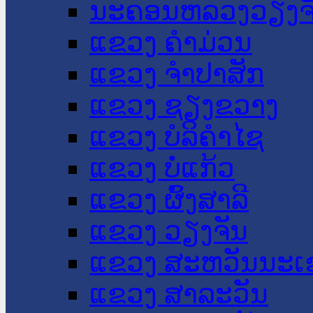
ນະ​ຄອນ​ຫລວງວຽງຈ
ແຂວງ ຄໍາມ່ວນ
ແຂວງ ຈໍາປາສັກ
ແຂວງ ຊຽງຂວາງ
ແຂວງ ບໍລິຄໍາໄຊ
ແຂວງ ບໍ່ແກ້ວ
ແຂວງ ຜົ້ງສາລີ
ແຂວງ ວຽງຈັນ
ແຂວງ ສະຫວັນນະເ
ແຂວງ ສາລະວັນ