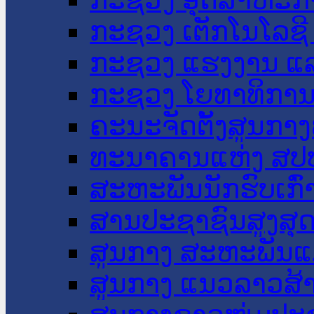
ກະຊວງ ເຕັກໂນໂລຊີ
ກະຊວງ ແຮງງານ ແລ
ກະຊວງ ໂຍທາທິການ 
ຄະນະຈັດຕັ້ງສູນກາງ
ທະນາຄານແຫ່ງ ສປ
ສະຫະພັນນັກຮົບເກົ
ສານປະຊາຊົນສູງສຸ
ສູນກາງ ສະຫະພັນແ
ສູນກາງ ແນວລາວສ້