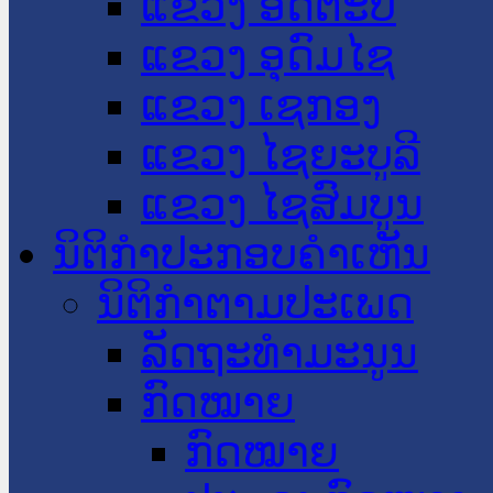
ແຂວງ ອັດຕະປື
ແຂວງ ອຸດົມໄຊ
ແຂວງ ເຊກອງ
ແຂວງ ໄຊຍະບູລີ
ແຂວງ ໄຊສົມບູນ
ນິຕິກໍາປະກອບຄໍາເຫັນ
ນິຕິກໍາຕາມປະເພດ
ລັດຖະທໍາມະນູນ
ກົດໝາຍ
ກົດໝາຍ