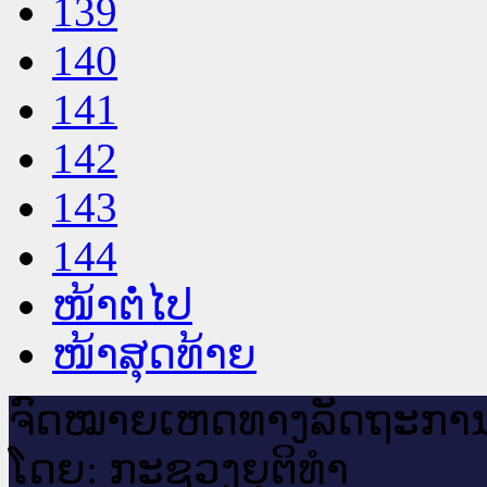
139
140
141
142
143
144
ໜ້າຕໍ່ໄປ
ໜ້າສຸດທ້າຍ
ຈົດ​ໝາຍ​ເຫດ​ທາງ​ລັດ​ຖະ​ກາ
ໂດຍ: ກະ​ຊວງຍຸ​ຕິ​ທຳ