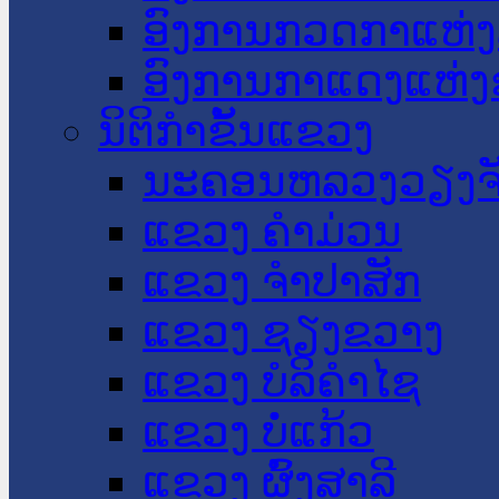
ອົງການກວດກາແຫ່ງ
ອົງການກາແດງແຫ່
ນິຕິກໍາຂັ້ນແຂວງ
ນະ​ຄອນ​ຫລວງວຽງຈ
ແຂວງ ຄໍາມ່ວນ
ແຂວງ ຈໍາປາສັກ
ແຂວງ ຊຽງຂວາງ
ແຂວງ ບໍລິຄໍາໄຊ
ແຂວງ ບໍ່ແກ້ວ
ແຂວງ ຜົ້ງສາລີ