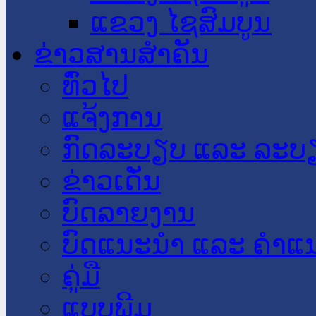
ແຂວງ ໄຊສົມບູນ
ຂ່າວສານສໍາຄັນ
​ທົ່ວ​ໄປ
ແຈ້ງການ
ກົດລະບຽບ ແລະ ລະບ
ຂ່າວເດັ່ນ
ບົດລາຍງານ
ບົດແນະນໍາ ແລະ ຄໍາແ
ຄູ່ມື
ແບບພີມ