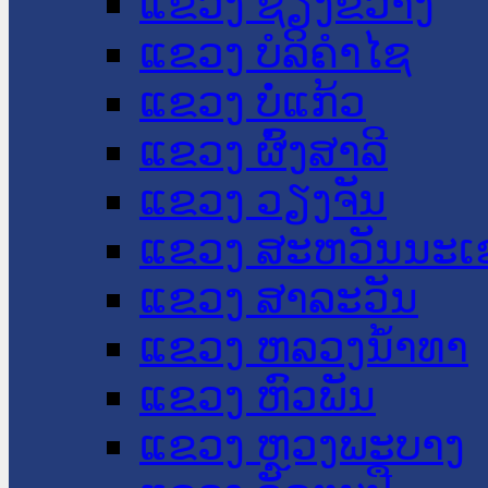
ແຂວງ ຊຽງຂວາງ
ແຂວງ ບໍລິຄໍາໄຊ
ແຂວງ ບໍ່ແກ້ວ
ແຂວງ ຜົ້ງສາລີ
ແຂວງ ວຽງຈັນ
ແຂວງ ສະຫວັນນະເ
ແຂວງ ສາລະວັນ
ແຂວງ ຫລວງນໍ້າທາ
ແຂວງ ຫົວພັນ
ແຂວງ ຫຼວງພະບາງ