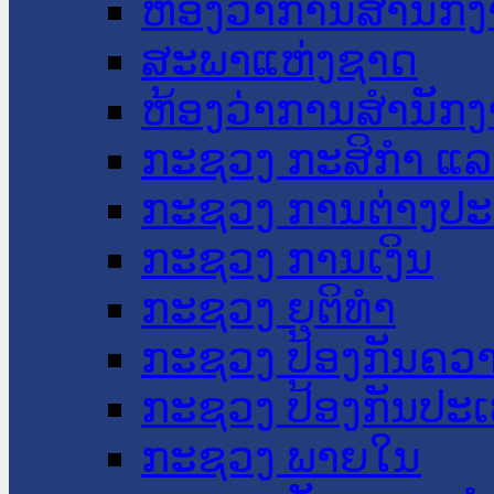
ຫ້ອງວ່າການສໍານັ
ສະພາແຫ່ງຊາດ
ຫ້ອງວ່າການສຳນັກງ
ກະຊວງ ກະສິກຳ ແລະ
ກະຊວງ ການຕ່າງປ
ກະຊວງ ການເງິນ
ກະຊວງ ຍຸຕິທໍາ
ກະຊວງ ປ້ອງກັນຄວ
ກະຊວງ ປ້ອງກັນປະ
ກະຊວງ ພາຍໃນ