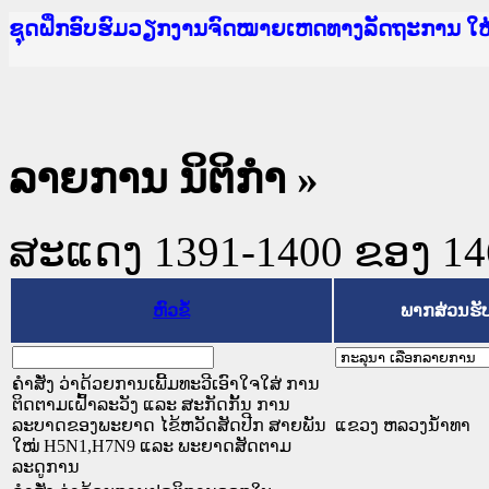
Ministry of Justice Lao PDR
ເຜີຍແຜ່ວັບໄຊຈົດໝາຍເຫດທາງລັດຖະການ ແລະ ແອັບກ
ກະຊວງຍຸຕິທຳ
ຊຸດຝຶກອົບຮົມວຽກງານຈົດໝາຍເຫດທາງລັດຖະການ ໃ
ກອງປະຊຸມທົບທວນຄືນການຈັດຕັ້ງປະຕິບັດວຽກງານຈ
ຝຶກອົບຮົມ ຜູ່ປະສານງານວຽກງານຈົດໝາຍເຫດທາງລັ
ຝຶກອົບຮົມ ຜູ່ປະສານງານວຽກງານຈົດໝາຍເຫດທາງລັດ
ເຜີຍແຜ່ແອັບກົດໝາຍລາວ ແລະ ເວັບໄຊຈົດໝາຍເຫດທ
ເຜີຍແຜ່ແອັບກົດໝາຍລາວ ແລະ ເວັບໄຊຈົດໝາຍເຫດທາ
ຍົກລະດັບວຽກງານຈົດໝາຍເຫດທາງລັດຖະການໃຫ້ຜູ້
ຊຸດຝຶກອົບຮົມວຽກງານຈົດໝາຍເຫດທາງລັດຖະການ ໃ
ລາຍການ ນິຕິກໍາ
»
ສະແດງ 1391-1400 ຂອງ 1468
ຫົວຂໍ້
ພາກສ່ວນຮັ
ຄຳສັ່ງ ວ່າດ້ວຍການເພີ້ມທະວີເອົາໃຈໃສ່ ການ
ຕິດຕາມເຝົ້າລະວັງ ແລະ ສະກັດກັ້ນ ການ
ລະບາດຂອງພະຍາດ ໄຂ້ຫວັດສັດປີກ ສາຍພັນ
ແຂວງ ຫລວງນໍ້າທາ
ໃໝ່ H5N1,H7N9 ແລະ ພະຍາດສັດຕາມ
ລະດູການ