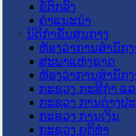
ຂໍ້ຕົກລົງ
ຄໍາແນະນໍາ
ນິຕິກໍາຂັ້ນສູນກາງ
ຫ້ອງວ່າການສໍານັ
ສະພາແຫ່ງຊາດ
ຫ້ອງວ່າການສຳນັກງ
ກະຊວງ ກະສິກຳ ແລະ
ກະຊວງ ການຕ່າງປ
ກະຊວງ ການເງິນ
ກະຊວງ ຍຸຕິທໍາ