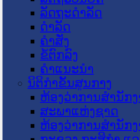
ລັດຖະດໍາລັດ
ດໍາລັດ
ຄໍາສັ່ງ
ຂໍ້ຕົກລົງ
ຄໍາແນະນໍາ
ນິຕິກໍາຂັ້ນສູນກາງ
ຫ້ອງວ່າການສໍານັ
ສະພາແຫ່ງຊາດ
ຫ້ອງວ່າການສຳນັກງ
ກະຊວງ ກະສິກຳ ແລະ