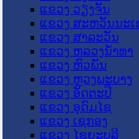
ແຂວງ ວຽງຈັນ
ແຂວງ ສະຫວັນນະເ
ແຂວງ ສາລະວັນ
ແຂວງ ຫລວງນໍ້າທາ
ແຂວງ ຫົວພັນ
ແຂວງ ຫຼວງພະບາງ
ແຂວງ ອັດຕະປື
ແຂວງ ອຸດົມໄຊ
ແຂວງ ເຊກອງ
ແຂວງ ໄຊຍະບູລີ