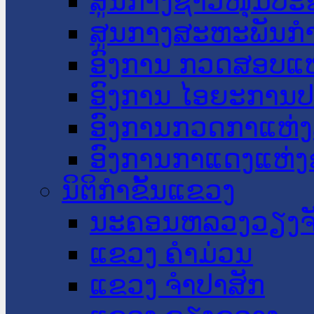
ສູນກາງຊາວໜຸ່ມປະ
ສູນກາງສະຫະພັນກ
ອົງການ ກວດສອບແຫ
ອົງການ ໄອຍະການປ
ອົງການກວດກາແຫ່ງ
ອົງການກາແດງແຫ່
ນິຕິກໍາຂັ້ນແຂວງ
ນະ​ຄອນ​ຫລວງວຽງຈ
ແຂວງ ຄໍາມ່ວນ
ແຂວງ ຈໍາປາສັກ