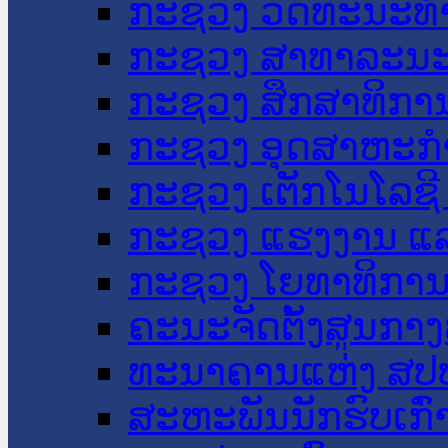
ກະຊວງ ວັດທະນະທຳ
ກະຊວງ ສາທາລະນະ
ກະຊວງ ສຶກສາທິການ
ກະຊວງ ອຸດສາຫະກຳ
ກະຊວງ ເຕັກໂນໂລຊີ
ກະຊວງ ແຮງງານ ແລ
ກະຊວງ ໂຍທາທິການ 
ຄະນະຈັດຕັ້ງສູນກາງ
ທະນາຄານແຫ່ງ ສປ
ສະຫະພັນນັກຮົບເກົ