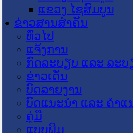
ແຂວງ ໄຊສົມບູນ
ຂ່າວສານສໍາຄັນ
​ທົ່ວ​ໄປ
ແຈ້ງການ
ກົດລະບຽບ ແລະ ລະບ
ຂ່າວເດັ່ນ
ບົດລາຍງານ
ບົດແນະນໍາ ແລະ ຄໍາແ
ຄູ່ມື
ແບບພີມ