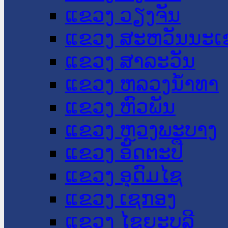
ແຂວງ ວຽງຈັນ
ແຂວງ ສະຫວັນນະເ
ແຂວງ ສາລະວັນ
ແຂວງ ຫລວງນໍ້າທາ
ແຂວງ ຫົວພັນ
ແຂວງ ຫຼວງພະບາງ
ແຂວງ ອັດຕະປື
ແຂວງ ອຸດົມໄຊ
ແຂວງ ເຊກອງ
ແຂວງ ໄຊຍະບູລີ