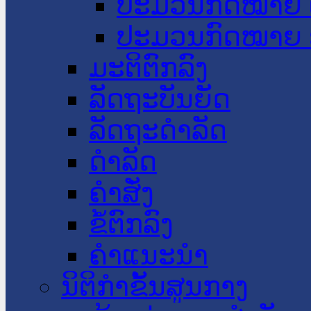
ປະມວນກົດໝາຍ 
ປະມວນກົດໝາຍ 
ມະຕິຕົກລົງ
ລັດຖະບັນຍັດ
ລັດຖະດໍາລັດ
ດໍາລັດ
ຄໍາສັ່ງ
ຂໍ້ຕົກລົງ
ຄໍາແນະນໍາ
ນິຕິກຳຂັ້ນສູນກາງ