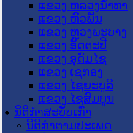
ແຂວງ ຫລວງນໍ້າທາ
ແຂວງ ຫົວພັນ
ແຂວງ ຫຼວງພະບາງ
ແຂວງ ອັດຕະປື
ແຂວງ ອຸດົມໄຊ
ແຂວງ ເຊກອງ
ແຂວງ ໄຊຍະບູລີ
ແຂວງ ໄຊສົມບູນ
ນິຕິກໍາສະບັບເກົ່າ
ນິຕິກຳຕາມປະເພດ