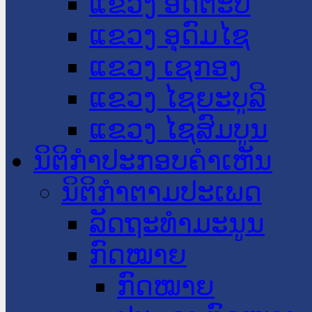
ແຂວງ ອັດຕະປື
ແຂວງ ອຸດົມໄຊ
ແຂວງ ເຊກອງ
ແຂວງ ໄຊຍະບູລີ
ແຂວງ ໄຊສົມບູນ
ນິຕິກໍາປະກອບຄໍາເຫັນ
ນິຕິກໍາຕາມປະເພດ
ລັດຖະທໍາມະນູນ
ກົດໝາຍ
ກົດໝາຍ