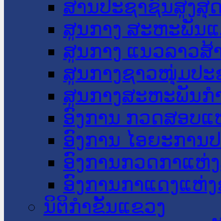
ສານປະຊາຊົນສູງສຸ
ສູນກາງ ສະຫະພັນແ
ສູນກາງ ແນວລາວສ້
ສູນກາງຊາວໜຸ່ມປະ
ສູນກາງສະຫະພັນກ
ອົງການ ກວດສອບແຫ
ອົງການ ໄອຍະການປ
ອົງການກວດກາແຫ່ງ
ອົງການກາແດງແຫ່
ນິຕິກໍາຂັ້ນແຂວງ