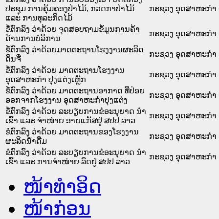
ປະຊຸມ ການຄຸ້ມຄອງປ່າໄມ້, ກວດກາປ່າໄມ້
ກະຊວງ ອຸດສາຫະກຳ 
ແລະ ການທຸລະກິດໄມ້
ຂໍ້ຕົກລົງ ວ່າດ້ວຍ ຈຸດສອບຖາມຂໍ້ມູນການຄ້າ
ກະຊວງ ອຸດສາຫະກຳ 
ດ້ານການບໍລິການ
ຂໍ້ຕົກລົງ ວ່າດ້ວຍມາດຕະຖານໂຮງງານຜະລິດ
ກະຊວງ ອຸດສາຫະກຳ 
ດິນຈີ່
ຂໍ້ຕົກລົງ ວ່າດ້ວຍ ມາດຕະຖານໂຮງງານ
ກະຊວງ ອຸດສາຫະກຳ 
ອຸດສາຫະກຳ ປຸງແຕ່ງເຫຼັກ
ຂໍ້ຕົກລົງ ວ່າດ້ວຍ ມາດຕະຖານອາກາດ ທີ່ປ່ອຍ
ກະຊວງ ອຸດສາຫະກຳ 
ອອກຈາກໂຮງງານ ອຸດສາຫະກຳປຸງແຕ່ງ
ຂໍ້ຕົກລົງ ວ່າດ້ວຍ ລະບຽບການຂໍອະນຸຍາດ ນຳ
ກະຊວງ ອຸດສາຫະກຳ 
ເຂົ້າ ແລະ ຈຳໜ່າຍ ອາຍແກັສຢູ່ ສປປ ລາວ
ຂໍຕົກລົງ ວ່າດ້ວຍ ມາດຕະຖານຂອງໂຮງງານ
ກະຊວງ ອຸດສາຫະກຳ 
ຜະລິດນ້ຳດື່ມ
ຂໍຕົກລົງ ວ່າດ້ວຍ ລະບຽບການຂໍອະນຸຍາດ ນຳ
ກະຊວງ ອຸດສາຫະກຳ 
ເຂົ້າ ແລະ ການຈຳໜ່າຍ ລົດຢູ່ ສປປ ລາວ
ໜ້າທໍາອິດ
ໜ້າກ່ອນ