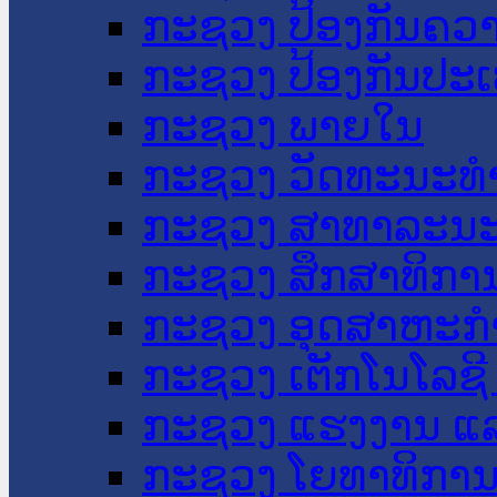
ກະຊວງ ປ້ອງກັນຄວ
ກະຊວງ ປ້ອງກັນປະ
ກະຊວງ ພາຍໃນ
ກະຊວງ ວັດທະນະທຳ
ກະຊວງ ສາທາລະນະ
ກະຊວງ ສຶກສາທິການ
ກະຊວງ ອຸດສາຫະກຳ
ກະຊວງ ເຕັກໂນໂລຊີ
ກະຊວງ ແຮງງານ ແລ
ກະຊວງ ໂຍທາທິການ 