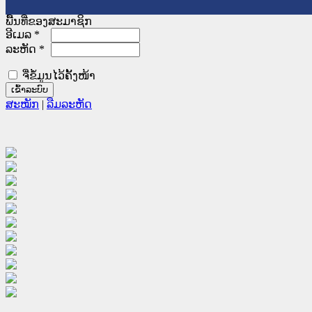
ພື້ນທີ່ຂອງສະມາຊິກ
ອີເມລ
*
ລະຫັດ
*
ຈື່ຂໍ້ມູນໄວ້ຄັ້ງໜ້າ
ສະໝັກ
|
ລືມລະຫັດ