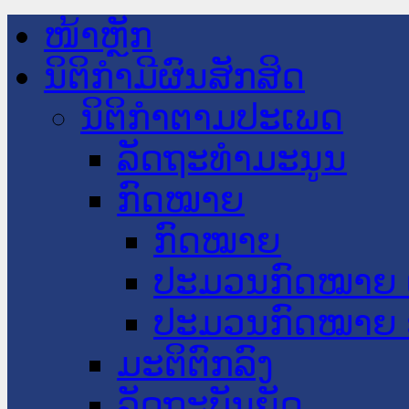
ໜ້າຫຼັກ
ນິຕິກໍາມີຜົນສັກສິດ
ນິຕິກໍາຕາມປະເພດ
ລັດຖະທໍາມະນູນ
ກົດໝາຍ
ກົດໝາຍ
ປະມວນກົດໝາຍ 
ປະມວນກົດໝາຍ 
ມະຕິຕົກລົງ
ລັດຖະບັນຍັດ