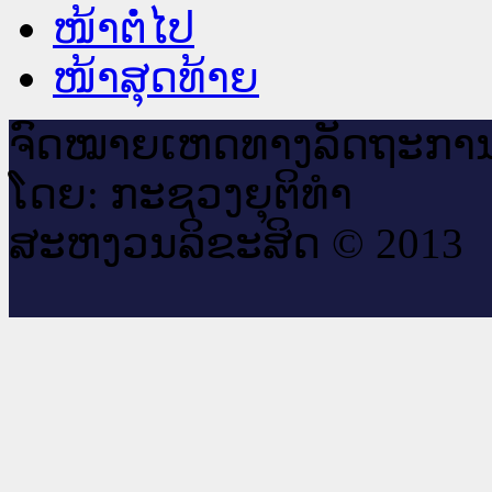
ໜ້າຕໍ່ໄປ
ໜ້າສຸດທ້າຍ
ຈົດ​ໝາຍ​ເຫດ​ທາງ​ລັດ​ຖະ​ກາ
ໂດຍ: ກະ​ຊວງຍຸ​ຕິ​ທຳ
ສະ​ຫງວນ​ລິ​ຂະ​ສິດ © 2013