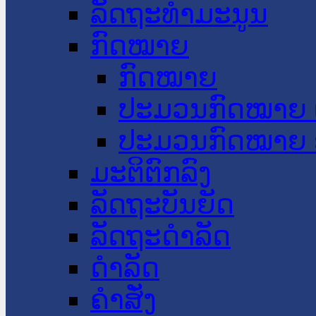
ລັດຖະທໍາມະນູນ
ກົດໝາຍ
ກົດໝາຍ
ປະມວນກົດໝາຍ 
ປະມວນກົດໝາຍ 
ມະຕິຕົກລົງ
ລັດຖະບັນຍັດ
ລັດຖະດໍາລັດ
ດໍາລັດ
ຄໍາສັ່ງ