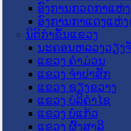
ອົງການກວດກາແຫ່ງ
ອົງການກາແດງແຫ່
ນິຕິກໍາຂັ້ນແຂວງ
ນະ​ຄອນ​ຫລວງວຽງຈ
ແຂວງ ຄໍາມ່ວນ
ແຂວງ ຈໍາປາສັກ
ແຂວງ ຊຽງຂວາງ
ແຂວງ ບໍລິຄໍາໄຊ
ແຂວງ ບໍ່ແກ້ວ
ແຂວງ ຜົ້ງສາລີ