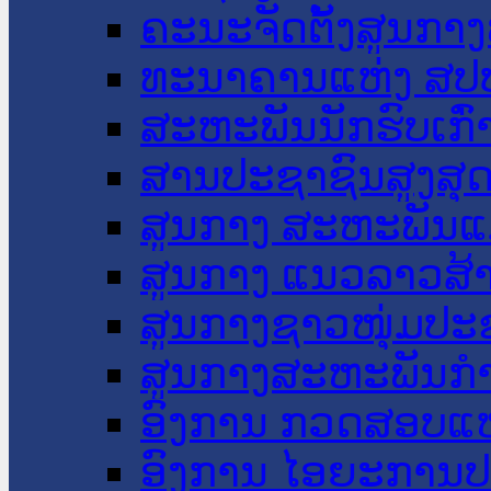
ຄະນະຈັດຕັ້ງສູນກາງ
ທະນາຄານແຫ່ງ ສປ
ສະຫະພັນນັກຮົບເກົ
ສານປະຊາຊົນສູງສຸ
ສູນກາງ ສະຫະພັນແ
ສູນກາງ ແນວລາວສ້
ສູນກາງຊາວໜຸ່ມປະ
ສູນກາງສະຫະພັນກ
ອົງການ ກວດສອບແຫ
ອົງການ ໄອຍະການປ