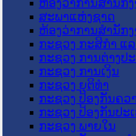
ຫ້ອງວ່າການສໍານັ
ສະພາແຫ່ງຊາດ
ຫ້ອງວ່າການສຳນັກງ
ກະຊວງ ກະສິກຳ ແລະ
ກະຊວງ ການຕ່າງປ
ກະຊວງ ການເງິນ
ກະຊວງ ຍຸຕິທໍາ
ກະຊວງ ປ້ອງກັນຄວ
ກະຊວງ ປ້ອງກັນປະ
ກະຊວງ ພາຍໃນ