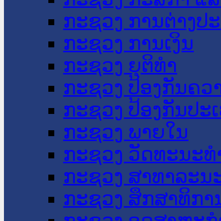
ກະຊວງ ການຕ່າງປ
ກະຊວງ ການເງິນ
ກະຊວງ ຍຸຕິທໍາ
ກະຊວງ ປ້ອງກັນຄວ
ກະຊວງ ປ້ອງກັນປະ
ກະຊວງ ພາຍໃນ
ກະຊວງ ວັດທະນະທຳ
ກະຊວງ ສາທາລະນະ
ກະຊວງ ສຶກສາທິການ
ກະຊວງ ອຸດສາຫະກຳ