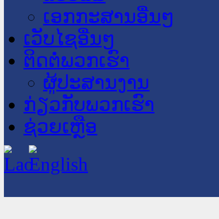
ເອກກະສານອື່ນໆ
ເວັບໄຊອື່ນໆ
ຕິດຕໍ່ພວກເຮົາ
ຜູ້ປະສານງານ
ກ່ຽວກັບພວກເຮົາ
ຊ່ວຍເຫຼືອ