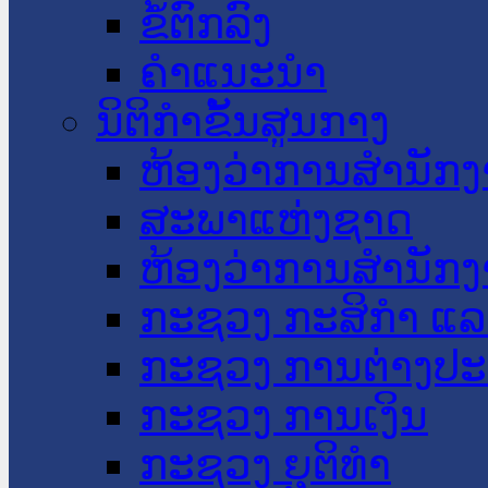
ຂໍ້ຕົກລົງ
ຄໍາແນະນໍາ
ນິຕິກໍາຂັ້ນສູນກາງ
ຫ້ອງວ່າການສໍານັ
ສະພາແຫ່ງຊາດ
ຫ້ອງວ່າການສຳນັກງ
ກະຊວງ ກະສິກຳ ແລະ
ກະຊວງ ການຕ່າງປ
ກະຊວງ ການເງິນ
ກະຊວງ ຍຸຕິທໍາ