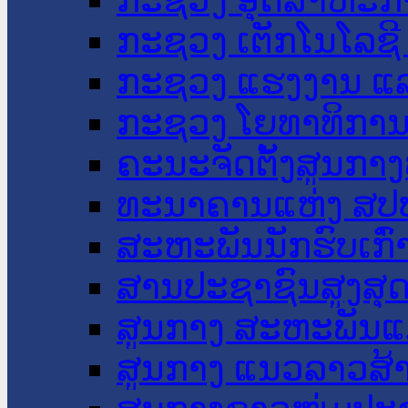
ກະຊວງ ເຕັກໂນໂລຊີ
ກະຊວງ ແຮງງານ ແລ
ກະຊວງ ໂຍທາທິການ 
ຄະນະຈັດຕັ້ງສູນກາງ
ທະນາຄານແຫ່ງ ສປ
ສະຫະພັນນັກຮົບເກົ
ສານປະຊາຊົນສູງສຸ
ສູນກາງ ສະຫະພັນແ
ສູນກາງ ແນວລາວສ້