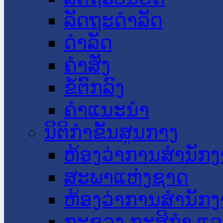
ລັດຖະດໍາລັດ
ດໍາລັດ
ຄໍາສັ່ງ
ຂໍ້ຕົກລົງ
ຄໍາແນະນໍາ
ນິຕິກໍາຂັ້ນສູນກາງ
ຫ້ອງວ່າການສໍານັ
ສະພາແຫ່ງຊາດ
ຫ້ອງວ່າການສຳນັກງ
ກະຊວງ ກະສິກຳ ແລະ