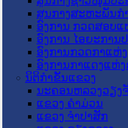
ສູນກາງຊາວໜຸ່ມປະ
ສູນກາງສະຫະພັນກ
ອົງການ ກວດສອບແຫ
ອົງການ ໄອຍະການປ
ອົງການກວດກາແຫ່ງ
ອົງການກາແດງແຫ່
ນິຕິກໍາຂັ້ນແຂວງ
ນະ​ຄອນ​ຫລວງວຽງຈ
ແຂວງ ຄໍາມ່ວນ
ແຂວງ ຈໍາປາສັກ