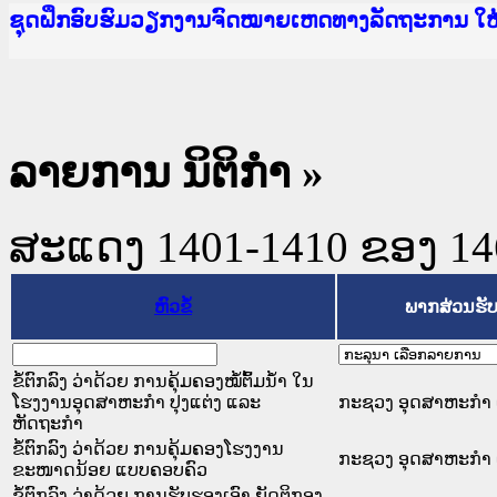
Ministry of Justice Lao PDR
ເຜີຍແຜ່ວັບໄຊຈົດໝາຍເຫດທາງລັດຖະການ ແລະ ແອັບກ
ກະຊວງຍຸຕິທຳ
ຊຸດຝຶກອົບຮົມວຽກງານຈົດໝາຍເຫດທາງລັດຖະການ ໃ
ກອງປະຊຸມທົບທວນຄືນການຈັດຕັ້ງປະຕິບັດວຽກງານຈ
ຝຶກອົບຮົມ ຜູ່ປະສານງານວຽກງານຈົດໝາຍເຫດທາງລັ
ຝຶກອົບຮົມ ຜູ່ປະສານງານວຽກງານຈົດໝາຍເຫດທາງລັດ
ເຜີຍແຜ່ແອັບກົດໝາຍລາວ ແລະ ເວັບໄຊຈົດໝາຍເຫດທ
ເຜີຍແຜ່ແອັບກົດໝາຍລາວ ແລະ ເວັບໄຊຈົດໝາຍເຫດທາ
ຍົກລະດັບວຽກງານຈົດໝາຍເຫດທາງລັດຖະການໃຫ້ຜູ້
ຊຸດຝຶກອົບຮົມວຽກງານຈົດໝາຍເຫດທາງລັດຖະການ ໃ
ລາຍການ ນິຕິກໍາ
»
ສະແດງ 1401-1410 ຂອງ 1468
ຫົວຂໍ້
ພາກສ່ວນຮັ
ຂໍ້ຕົກລົງ ວ່າດ້ວຍ ການຄຸ້ມຄອງໝໍ້ຕົ້ມນ້ຳ ໃນ
ໂຮງງານອຸດສາຫະກຳ ປຸງແຕ່ງ ແລະ
ກະຊວງ ອຸດສາຫະກຳ 
ຫັດຖະກຳ
ຂໍ້ຕົກລົງ ວ່າດ້ວຍ ການຄຸ້ມຄອງໂຮງງານ
ກະຊວງ ອຸດສາຫະກຳ 
ຂະໜາດນ້ອຍ ແບບຄອບຄົວ
ຂໍ້ຕົກລົງ ວ່າດ້ວຍ ການຮັບຮອງເອົາ ຍັດຕິກອງ