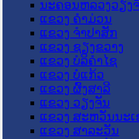
ນະ​ຄອນ​ຫລວງວຽງຈ
ແຂວງ ຄໍາມ່ວນ
ແຂວງ ຈໍາປາສັກ
ແຂວງ ຊຽງຂວາງ
ແຂວງ ບໍລິຄໍາໄຊ
ແຂວງ ບໍ່ແກ້ວ
ແຂວງ ຜົ້ງສາລີ
ແຂວງ ວຽງຈັນ
ແຂວງ ສະຫວັນນະເ
ແຂວງ ສາລະວັນ