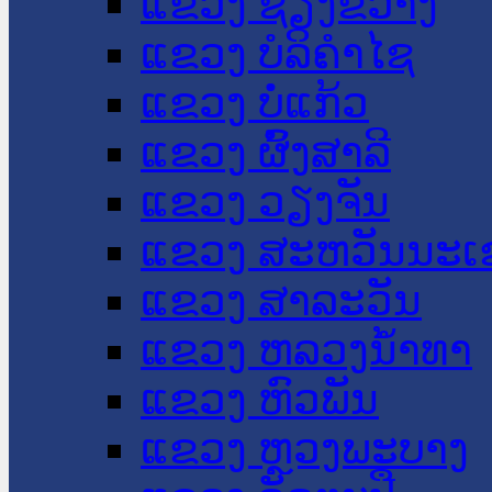
ແຂວງ ຊຽງຂວາງ
ແຂວງ ບໍລິຄໍາໄຊ
ແຂວງ ບໍ່ແກ້ວ
ແຂວງ ຜົ້ງສາລີ
ແຂວງ ວຽງຈັນ
ແຂວງ ສະຫວັນນະເ
ແຂວງ ສາລະວັນ
ແຂວງ ຫລວງນໍ້າທາ
ແຂວງ ຫົວພັນ
ແຂວງ ຫຼວງພະບາງ