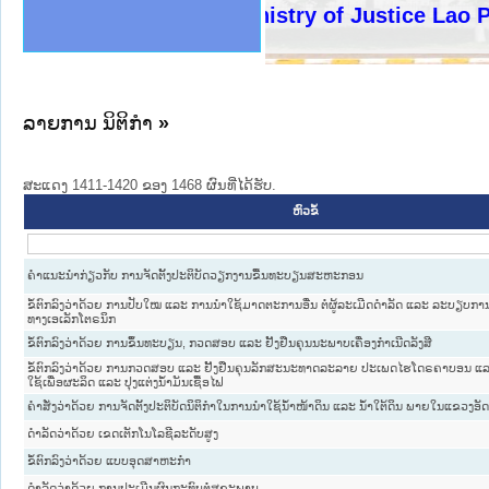
ງລັດຖະການໃຫ້ຜູ້ປະສານງານ
ງປະຕິບັດວຽກງານຈົດໝາຍເຫດ
ານຈົດໝາຍເຫດທາງລັດຖະການ
ານຈົດໝາຍເຫດທາງລັດຖະການ
ະ ເວັບໄຊຈົດໝາຍເຫດທາງ
ະ ເວັບໄຊຈົດໝາຍເຫດທາງ
ເຫດທາງລັດຖະການ ໃຫ້ຜູ້
ເຫດທາງລັດຖະການ ໃຫ້ຜູ້
Ministry of Justice Lao PDR
ານສັນຕິບານປະຊາຊົນ
ຄານຕຳຫຼວດປະຊາຊົນ
າຊົນ ພາກເໜືອ
ຊາຊົນ ພາກກາງ
າກເໜືອ
າກກາງ
ະການ
າກໃຕ້
ລາຍການ ນິຕິກໍາ
»
ສະແດງ 1411-1420 ຂອງ 1468 ຜົນທີ່ໄດ້ຮັບ.
ຫົວຂໍ້
ຄຳແນະນຳກ່ຽວກັບ ການຈັດຕັ້ງປະຕິບັດວຽກງານຂື້ນທະບຽນສະຫະກອນ
ຂໍ້ຕົກລົງວ່າດ້ວຍ ການປັບໃໝ ແລະ ການນຳໃຊ້ມາດຕະການອື່ນ ຕໍ່ຜູ້ລະເມີດດຳລັດ ແລະ ລະບຽບກາ
ທາງເອເລັກໂຕຣນິກ
ຂໍ້ຕົກລົງວ່າດ້ວຍ ການຂຶ້ນທະບຽນ, ກວດສອບ ແລະ ຢັ້ງຢືນຄຸນນະພາບເຄື່ອງກຳເນີດລັງສີ
ຂໍ້ຕົກລົງວ່າດ້ວຍ ການກວດສອບ ແລະ ຢັ້ງຢືນຄຸນລັກສະນະທາດລະລາຍ ປະເພດໄຮໂດຣຄາບອນ ແລະ
ໃຊ້ເພື່ອຜະລິດ ແລະ ປຸງແຕ່ງນ້ຳມັນເຊື້ອໄຟ
ຄຳສັ່ງວ່າດ້ວຍ ການຈັດຕັ້ງປະຕິບັດນິຕິກຳໃນການນຳໃຊ້ນ້ຳໜ້າດິນ ແລະ ນ້ຳໃຕ້ດິນ ພາຍໃນແຂວງອັ
ດຳລັດວ່າດ້ວຍ ເຂດເຕັກໂນໂລຊີລະດັບສູງ
ຂໍ້ຕົກລົງວ່າດ້ວຍ ແບບອຸດສາຫະກຳ
ດຳລັດວ່າດ້ວຍ ການປະເມີນຜົນກະທົບຕໍ່ສຸຂະພາບ