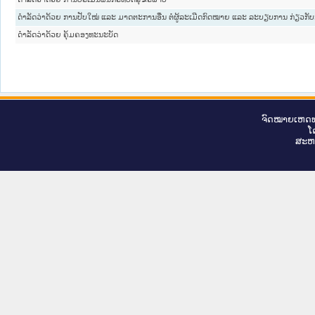
ດຳລັດວ່າດ້ວຍ ການປັບໃໝ່ ແລະ ມາດຕະການອື່ນ ຕໍ່ຜູ້ລະເມີດກົດໝາຍ ແລະ ລະບຽບການ ກ່ຽວກັ
ດຳລັດວ່າດ້ວຍ ຄຸ້ມຄອງທະນະບັດ
ຈົດ​ໝາຍ​ເຫດ​ທ
ໂ
ສະ​ຫ