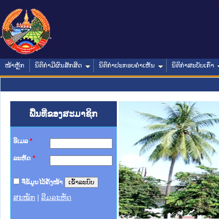
ໜ້າຫຼັກ
ນິຕິກໍາມີຜົນສັກສິດ
ນິຕິກໍາປະກອບຄໍາເຫັນ
ນິຕິກໍາສະບັບເກົ່າ
ພື້ນທີ່ຂອງສະມາຊິກ
ອີເມລ
*
ລະຫັດ
*
ຈື່ຂໍ້ມູນໄວ້ຄັ້ງໜ້າ
ສະໝັກ
|
ລືມລະຫັດ