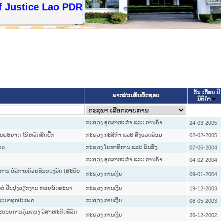
f Justice Lao PDR
ວັນ-ເດືອນ-ປີ
ພາກສ່ວນຮັບຜິດຊອບ
ນິຕິກໍາ
ກະຊວງ ອຸດສາຫະກຳ ແລະ ການຄ້າ
24-03-2005
ັ້ນພະຍາດ ໄຂ້ຫວັດສັດປີກ
ກະຊວງ ກະສິກຳ ແລະ ສິ່ງແວດລ້ອມ
02-02-2005
າວ
ກະຊວງ ໂຍທາທິການ ແລະ ຂົນສົ່ງ
07-05-2004
ກະຊວງ ອຸດສາຫະກຳ ແລະ ການຄ້າ
04-02-2004
 ການ ບໍລິການດ້ວຍທຶນຂອງລັດ (ສະບັບ
ກະຊວງ ການເງິນ
09-01-2004
ືບຕໍ່ ປັບປຸງວຽກງານ ຫວຍພັດທະນາ
ກະຊວງ ການເງິນ
19-12-2003
ດທະນາທຸກປະເພດ
ກະຊວງ ການເງິນ
08-05-2003
ລະບອບການຄຸ້ມຄອງ ວິສາຫະກິດທີ່ລັດ
ກະຊວງ ການເງິນ
26-12-2002