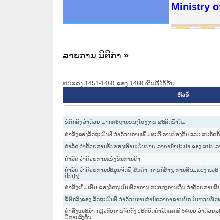
ດໝາຍເຫດທາງລັດຖະການໃຫ້ຜູ້ປະສານງານ
ນການຈັດຕັ້ງປະຕິບັດວຽກງານຈົດໝາຍເຫດ
ສານງານວຽກງານຈົດໝາຍເຫດທາງລັດຖະການ
ສານງານວຽກງານຈົດໝາຍເຫດທາງລັດຖະການ
ດໝາຍລາວ ແລະ ເວັບໄຊຈົດໝາຍເຫດທາງ
ດໝາຍລາວ ແລະ ເວັບໄຊຈົດໝາຍເຫດທາງ
ກງານຈົດໝາຍເຫດທາງລັດຖະການ ໃຫ້ຜູ້
ກງານຈົດໝາຍເຫດທາງລັດຖະການ ໃຫ້ຜູ້
Ministry o
ທີ່ ວິທະຍາຄານສັນຕິບານປະຊາຊົນ
ທີ່ ວິທະຍາຄານຕຳຫຼວດປະຊາຊົນ
ານສະພາປະຊາຊົນ ພາກເໜືອ
ງານສະພາປະຊາຊົນ ພາກກາງ
ຂັ້ນແຂວງພາກເໜືອ
ສຳລັບ ພາກກາງ
ທາງລັດຖະການ
ສຳລັບ ພາກໃຕ້
ລາຍການ ນິຕິກໍາ
»
ສະແດງ 1451-1460 ຂອງ 1468 ຜົນທີ່ໄດ້ຮັບ.
ຫົວຂໍ້
ຂໍຕົກລົງ ວ່າດ້ວຍ ມາດຕະຖານຂອງໂຮງງານ ຜະລິດນ້ຳດື່ມ
ຄໍາສັ່ງຂອງລັດຖະມົນຕີ ວ່າດ້ວຍການເພີ່ມທະວີ ການປ້ອງກັນ ແລະ ສະກັດກ
ດຳລັດ ວ່າດ້ວຍການຮັບຮອງເອົານະໂຍບາຍ ລາຄານ້ຳປະປາ ຂອງ ສປປ ລ
ດໍາລັດ ວ່າດ້ວຍການແຂ່ງຂັນການຄ້າ
ດຳລັດ ວ່າດ້ວຍການປະມູນຈັດຊື້ ສິນຄ້າ, ການກໍ່ສ້າງ, ການສ້ອມແປງ ແລະ
ປັບປຸງ)
ຄຳສັ່ງເພີ່ມເຕີມ ຂອງລັດຖະມົນຕີວ່າການ ກະຊວງການເງິນ ວ່າດ້ວຍການສ
ຂໍ້ຕົກລົງຂອງ ລັດຖະມົນຕີ ວ່າດ້ວຍການກຳນົດລາຄາຂາຍຍົກ ໃບຫວຍພັ
ຄຳສັ່ງແນະນຳ ກ່ຽວກັບການຈັດຕັ້ງ ປະຕິບັດດຳລັດເລກທີ 54/ນຍ ວ່າດ້ວຍ
ມີການລົງທຶນ