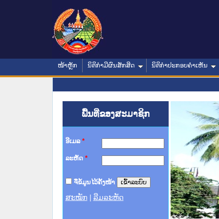
ໜ້າຫຼັກ
ນິຕິກໍາມີຜົນສັກສິດ
ນິຕິກໍາປະກອບຄໍາເຫັນ
ພື້ນທີ່ຂອງສະມາຊິກ
ອີເມລ
*
ລະຫັດ
*
ຈື່ຂໍ້ມູນໄວ້ຄັ້ງໜ້າ
ສະໝັກ
|
ລືມລະຫັດ