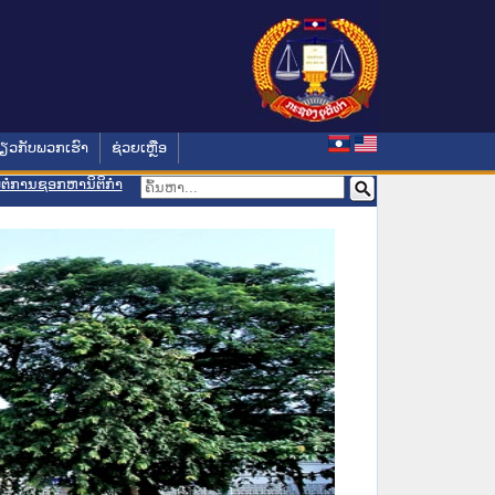
່ຽວກັບພວກເຮົາ
ຊ່ວຍເຫຼືອ
ອມຕໍ່ການຊອກຫານິຕິກຳ