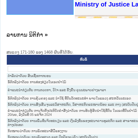
ງລັດຖະການໃຫ້ຜູ້ປະສານງານ
ງປະຕິບັດວຽກງານຈົດໝາຍເຫດ
ານຈົດໝາຍເຫດທາງລັດຖະການ
ານຈົດໝາຍເຫດທາງລັດຖະການ
ະ ເວັບໄຊຈົດໝາຍເຫດທາງ
ະ ເວັບໄຊຈົດໝາຍເຫດທາງ
ເຫດທາງລັດຖະການ ໃຫ້ຜູ້
ເຫດທາງລັດຖະການ ໃຫ້ຜູ້
Ministry of Justice 
ານສັນຕິບານປະຊາຊົນ
ຄານຕຳຫຼວດປະຊາຊົນ
າຊົນ ພາກເໜືອ
ຊາຊົນ ພາກກາງ
າກເໜືອ
າກກາງ
ະການ
າກໃຕ້
ລາຍການ ນິຕິກໍາ
»
ສະແດງ 171-180 ຂອງ 1468 ຜົນທີ່ໄດ້ຮັບ.
ຫົວຂໍ້
ດຳລັດວ່າດ້ວຍ ສິນເຊື່ອກາກບອນ
ຂໍ້ຕົກລົງວ່າດ້ວຍ ການທ່ອງທ່ຽວໃນເຂດປ່າໄມ້
ຄຳແນະນຳກ່ຽວກັບ ການກວດກາ, ວິໄຈ ແລະ ຢັ້ງຢືນ ຄຸນນະພາບຢາງພາລາ
ຂໍ້ຕົກລົງວ່າດ້ວຍ ການຄຸ້ມຄອງ ແລະ ນຳໃຊ້ ທີ່ດິນວັດທະນະທຳ ພາຍໃນແຂວງ ສະຫວັນນະເຂດ
ຂໍ້ຕົກລົງວ່າດ້ວຍ ການສົ່ງເສີມຈຸນລະວິສາຫະກິດ, ວິສາຫະກິດຂະໜາດນ້ອຍ ແລະ ກາງ (ສະບັບປັບປຸ
ຄຳແນະນຳກ່ຽວກັບ ການຈັດຕັ້ງປະຕິບັດຄຳສັ່ງວ່າດ້ວຍ ການຮັບຮູ້ສິດນຳໃຊ້ທີ່ດິນ ໃນເຂດທີ່ດິນປ່າໄມ
20/ນຍ, ລົງວັນທີ 05 ພະຈິກ 2024
ຂໍ້ຕົກລົງວ່າດ້ວຍ ການເພີ່ມທຶນຈົດທະບຽນ ແລະ ເງິນລົງທຶນຂອງທະນາຄານທຸລະກິດ ແລະ ສາຂາທະ
ຕ່າງປະເທດ
ກົດໝາຍວ່າດ້ວຍ ການພັດທະນາສີມືແຮງງານ
ກົດໝາຍວ່າດ້ວຍ ການພັດທະນາ ແລະ ປົກປ້ອງແມ່ຍິງ (ສະບັບປັບປຸງ)