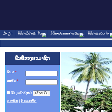
ໜ້າຫຼັກ
ນິຕິກໍາມີຜົນສັກສິດ
ນິຕິກໍາປະກອບຄໍາເຫັນ
ນິຕິກໍາສະບັບເກົ່າ
ພື້ນທີ່ຂອງສະມາຊິກ
ອີເມລ
*
ລະຫັດ
*
ຈື່ຂໍ້ມູນໄວ້ຄັ້ງໜ້າ
ສະໝັກ
|
ລືມລະຫັດ