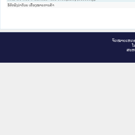
ຂໍ້ຕົກລົງວ່າດ້ວຍ ເຄື່ອງໝາຍການຄ້າ
ຈົດ​ໝາຍ​ເຫດ​ທ
ໂ
ສະ​ຫ