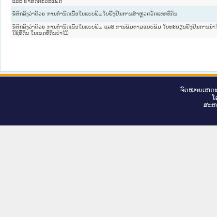
ແລະ ຢາສັດຕະວະແພດ
ຂໍ້ຕົກລົງວ່າດ້ວຍ ການກຳນົດເນື້ອໃນແບບພິມໃບຢັ້ງຢືນການສຳຫຼວດວັດແທກທີ່ດິນ
ຂໍ້ຕົກລົງວ່າດ້ວຍ ການກຳນົດເນື້ອໃນແບບພິມ ແລະ ການພິມຕາມແບບພິມ ໃບທະບຽນຢັ້ງຢືນການນຳໃຊ
ໃຊ້ທີ່ດິນ ໃນເຂດທີ່ດິນປ່າໄມ້
ຈົດ​ໝາຍ​ເຫດ​ທ
ໂ
ສະ​ຫ