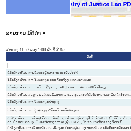
ງລັດຖະການໃຫ້ຜູ້ປະສານງານ
ງປະຕິບັດວຽກງານຈົດໝາຍເຫດ
ານຈົດໝາຍເຫດທາງລັດຖະການ
ານຈົດໝາຍເຫດທາງລັດຖະການ
ະ ເວັບໄຊຈົດໝາຍເຫດທາງ
ະ ເວັບໄຊຈົດໝາຍເຫດທາງ
ເຫດທາງລັດຖະການ ໃຫ້ຜູ້
ເຫດທາງລັດຖະການ ໃຫ້ຜູ້
Ministry of Justice Lao PDR
ານສັນຕິບານປະຊາຊົນ
ຄານຕຳຫຼວດປະຊາຊົນ
າຊົນ ພາກເໜືອ
ຊາຊົນ ພາກກາງ
າກເໜືອ
າກກາງ
ະການ
າກໃຕ້
ລາຍການ ນິຕິກໍາ
»
ສະແດງ 41-50 ຂອງ 1468 ຜົນທີ່ໄດ້ຮັບ.
ຫົວຂໍ້
ຂໍ້ຕົກລົງວ່າດ້ວຍ ການຂຶ້ນທະບຽນອາຫານ (ສະບັບປັບປຸງ)
ຂໍ້ຕົກລົງວ່າດ້ວຍ ການຂຶ້ນທະບຽນ ແລະ ຈົດແຈ້ງອຸປະກອນການແພດ
ຂໍ້ຕົກລົງວ່າດ້ວຍ ການນຳເຂົ້າ - ສົ່ງອອກ, ແລະ ຜ່ານແດນອາຫານ (ສະບັບປັບປຸງ)
ຂໍ້ຕົກລົງວ່າດ້ວຍ ສະຫຼາກຜະລິດຕະພັນອາຫານ ແລະ ອຸປະກອນກ່ຽວກັບອາຫານສຳລັບເດັກອ່ອນ ແລ
ຂໍ້ຕົກລົງວ່າດ້ວຍ ການຂຶ້ນທະບຽນຢາຫຼວງ
ຂໍ້ຕົກລົງວ່າດ້ວຍ ການຄຸ້ມຄອງທຸລະກິດບໍລິການຈັດຫາງານ
ຄໍາສັ່ງວ່າດ້ວຍ ການເພີ່ມທະວີຄວາມຮັບຜິດຊອບໃນການຄຸ້ມຄອງປົກປັກຮັກສາປ່າໄມ້, ທີ່ດິນປ່າໄມ້,
ລາມປ່າ ແລະ ຄວບຄຸມມົົນລະພິດທາງອາກາດ (ຝຸ່ນ PM 2.5) ໃນຂອບເຂດທົ່ວແຂວງ ອັດຕະປື
ຄຳສັ່ງວ່າດ້ວຍ ການເພີ່ມທະວີຄວາມເຂັ້ມງວດ ໃນການຄຸ້ມຄອງການຜະລິດ ສະກັດກັ້ນການລັກລອບ 