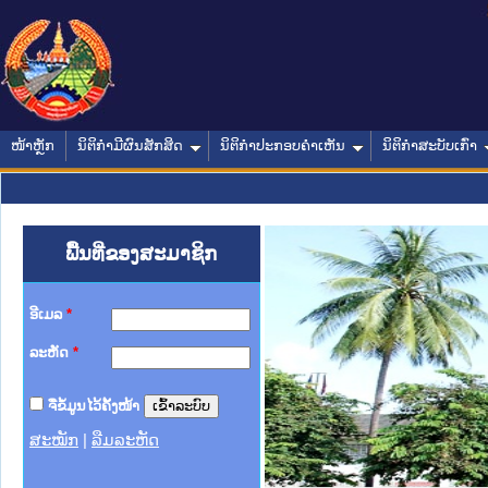
ໜ້າຫຼັກ
ນິຕິກໍາມີຜົນສັກສິດ
ນິຕິກໍາປະກອບຄໍາເຫັນ
ນິຕິກໍາສະບັບເກົ່າ
ພື້ນທີ່ຂອງສະມາຊິກ
ອີເມລ
*
ລະຫັດ
*
ຈື່ຂໍ້ມູນໄວ້ຄັ້ງໜ້າ
ສະໝັກ
|
ລືມລະຫັດ