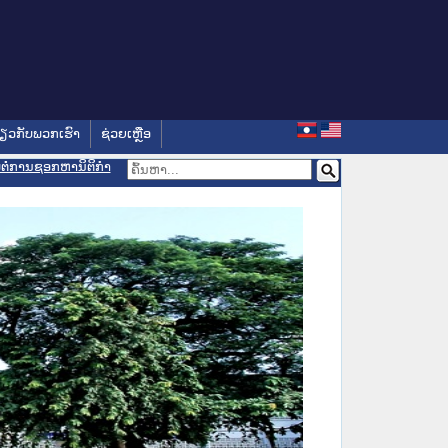
່ຽວກັບພວກເຮົາ
ຊ່ວຍເຫຼືອ
ອມຕໍ່ການຊອກຫານິຕິກຳ