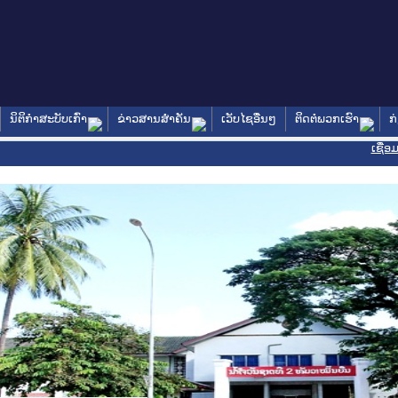
ນິຕິກໍາສະບັບເກົ່າ
ຂ່າວສານສໍາຄັນ
ເວັບໄຊອື່ນໆ
ຕິດຕໍ່ພວກເຮົາ
ກ
ເຊື່