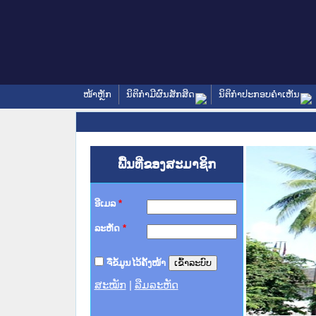
ໜ້າຫຼັກ
ນິຕິກໍາມີຜົນສັກສິດ
ນິຕິກໍາປະກອບຄໍາເຫັນ
ພື້ນທີ່ຂອງສະມາຊິກ
ອີເມລ
*
ລະຫັດ
*
ຈື່ຂໍ້ມູນໄວ້ຄັ້ງໜ້າ
ສະໝັກ
|
ລືມລະຫັດ