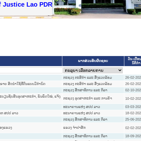
 Justice Lao PDR
ວັນ-ເດືອນ
ພາກສ່ວນຮັບຜິດຊອບ
ນິຕິກໍາ
ກະຊວງ ກະສິກຳ ແລະ ສິ່ງແວດລ້ອມ
26-02-20
້ ຂາຍ ສິດນຳໃຊ້ທີ່ດິນແບບມີກຳນົດ
ກະຊວງ ກະສິກຳ ແລະ ສິ່ງແວດລ້ອມ
26-02-20
ກະຊວງ ສຶກສາທິການ ແລະ ກິລາ
02-10-20
ດທະບຽນຊັບສິນອຸດສາຫະກຳ, ພັນພຶດໃໝ່, ແຈ້ງ
ກະຊວງ ອຸດສາຫະກຳ ແລະ ການຄ້າ
10-02-20
ທະນາຄານແຫ່ງ ສປປ ລາວ
03-03-20
 ອອກ ສປປ ລາວ
ທະນາຄານແຫ່ງ ສປປ ລາວ
18-02-20
ກະຊວງ ສຶກສາທິການ ແລະ ກິລາ
25-06-20
ຄອງແຂວງ
ແຂວງ ຈໍາປາສັກ
02-02-20
ກະຊວງ ສຶກສາທິການ ແລະ ກິລາ
18-09-20