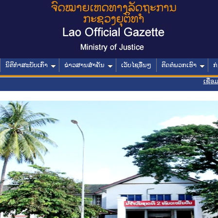
ນິຕິກໍາສະບັບເກົ່າ
ຂ່າວສານສໍາຄັນ
ເວັບໄຊອື່ນໆ
ຕິດຕໍ່ພວກເຮົາ
ກ
ເຊື່