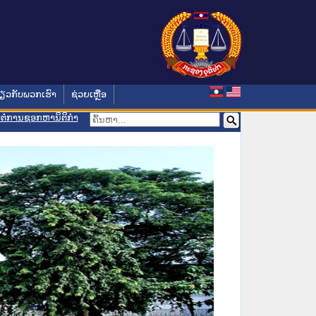
່ຽວກັບພວກເຮົາ
ຊ່ວຍເຫຼືອ
ອມຕໍ່ການຊອກຫານິຕິກຳ