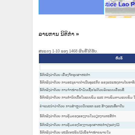
ດໝາຍເຫດທາງລັດຖະການໃຫ້ຜູ້ປະສານງານ
ນການຈັດຕັ້ງປະຕິບັດວຽກງານຈົດໝາຍເຫດ
ສານງານວຽກງານຈົດໝາຍເຫດທາງລັດຖະການ
ສານງານວຽກງານຈົດໝາຍເຫດທາງລັດຖະການ
ດໝາຍລາວ ແລະ ເວັບໄຊຈົດໝາຍເຫດທາງ
ດໝາຍລາວ ແລະ ເວັບໄຊຈົດໝາຍເຫດທາງ
ກງານຈົດໝາຍເຫດທາງລັດຖະການ ໃຫ້ຜູ້
ກງານຈົດໝາຍເຫດທາງລັດຖະການ ໃຫ້ຜູ້
Ministry of Justice Lao PDR
ທີ່ ວິທະຍາຄານສັນຕິບານປະຊາຊົນ
ທີ່ ວິທະຍາຄານຕຳຫຼວດປະຊາຊົນ
ານສະພາປະຊາຊົນ ພາກເໜືອ
ງານສະພາປະຊາຊົນ ພາກກາງ
ຂັ້ນແຂວງພາກເໜືອ
ສຳລັບ ພາກກາງ
ທາງລັດຖະການ
ສຳລັບ ພາກໃຕ້
ລາຍການ ນິຕິກໍາ
»
ສະແດງ 1-10 ຂອງ 1468 ຜົນທີ່ໄດ້ຮັບ.
ຫົວຂໍ້
ຂໍ້ຕົກລົງວ່າດ້ວຍ ເຄື່ອງຈັກອຸດສາຫະກຳ
ຂໍ້ຕົກລົງວ່າດ້ວຍ ການອະນຸຍາດດຳເນີນທຸລະກິດ ຂອງຂະແໜງການໂຍທາທິກ
ຂໍ້ຕົກລົງວ່າດ້ວຍ ການຈຳໜ່າຍນ້ຳມັນເຊື້ອໄຟດ້ວຍລົດແບບເຄື່ອນທີ່
ຂໍ້ຕົກລົງວ່າດ້ວຍ ການກຳນົດເນື້ອໃນແບບພິມ ແລະ ການພິມຕາມແບບພິມ 
ຄຳແນະນຳວ່າດ້ວຍ ການສຳຫຼວດວັດແທກ ແລະ ສ້າງແຜນທີ່ຕາດິນ
ຂໍ້ຕົກລົງວ່າດ້ວຍ ການຄຸ້ມຄອງແຮງງານໃນວຽກງານກະສິກຳ
ຂໍ້ຕົກລົງວ່າດ້ວຍ ການຄຸ້ມຄອງໂຮງງານອຸດສາຫະກຳປຸງແຕ່ງໄມ້
ຂໍ້ຕົກລົງວ່າດ້ວຍ ຜະລິດຕະພັນໄມ້ເພື່ອຈຳໜ່າຍພາຍໃນ