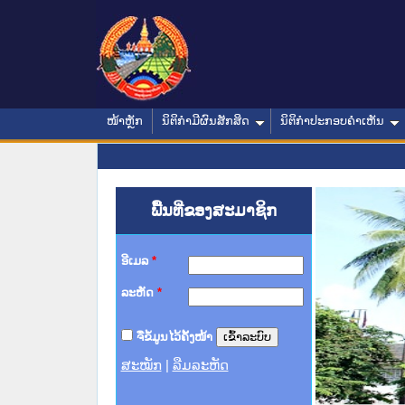
ໜ້າຫຼັກ
ນິຕິກໍາມີຜົນສັກສິດ
ນິຕິກໍາປະກອບຄໍາເຫັນ
ພື້ນທີ່ຂອງສະມາຊິກ
ອີເມລ
*
ລະຫັດ
*
ຈື່ຂໍ້ມູນໄວ້ຄັ້ງໜ້າ
ສະໝັກ
|
ລືມລະຫັດ