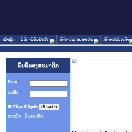
ໜ້າຫຼັກ
ນິຕິກໍາມີຜົນສັກສິດ
ນິຕິກໍາປະກອບຄໍາເຫັນ
ນິຕິກໍາສະບັບເກົ່າ
ພື້ນທີ່ຂອງສະມາຊິກ
ອີເມລ
*
ລະຫັດ
*
ຈື່ຂໍ້ມູນໄວ້ຄັ້ງໜ້າ
ສະໝັກ
|
ລືມລະຫັດ