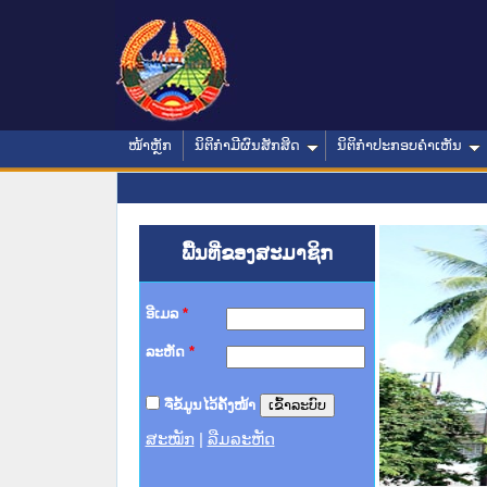
ໜ້າຫຼັກ
ນິຕິກໍາມີຜົນສັກສິດ
ນິຕິກໍາປະກອບຄໍາເຫັນ
ພື້ນທີ່ຂອງສະມາຊິກ
ອີເມລ
*
ລະຫັດ
*
ຈື່ຂໍ້ມູນໄວ້ຄັ້ງໜ້າ
ສະໝັກ
|
ລືມລະຫັດ