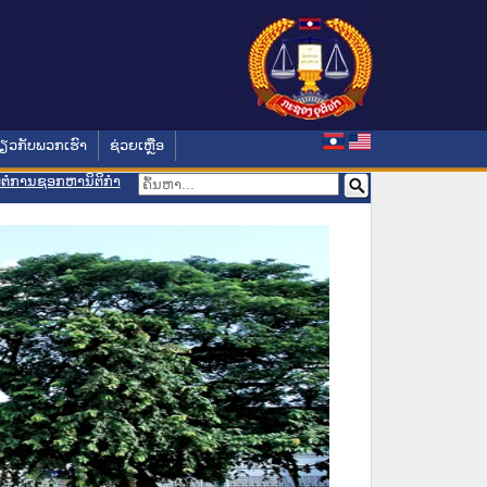
່ຽວກັບພວກເຮົາ
ຊ່ວຍເຫຼືອ
ອມຕໍ່ການຊອກຫານິຕິກຳ