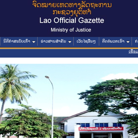
ນິຕິກໍາສະບັບເກົ່າ
ຂ່າວສານສໍາຄັນ
ເວັບໄຊອື່ນໆ
ຕິດຕໍ່ພວກເຮົາ
ກ
ເຊື່