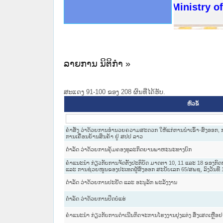
ດໝາຍເຫດທາງລັດຖະການໃຫ້ຜູ້ປະສານງານ
ນການຈັດຕັ້ງປະຕິບັດວຽກງານຈົດໝາຍເຫດ
ສານງານວຽກງານຈົດໝາຍເຫດທາງລັດຖະການ
ສານງານວຽກງານຈົດໝາຍເຫດທາງລັດຖະການ
ດໝາຍລາວ ແລະ ເວັບໄຊຈົດໝາຍເຫດທາງ
ດໝາຍລາວ ແລະ ເວັບໄຊຈົດໝາຍເຫດທາງ
ກງານຈົດໝາຍເຫດທາງລັດຖະການ ໃຫ້ຜູ້
ກງານຈົດໝາຍເຫດທາງລັດຖະການ ໃຫ້ຜູ້
Ministry of J
ທີ່ ວິທະຍາຄານສັນຕິບານປະຊາຊົນ
ທີ່ ວິທະຍາຄານຕຳຫຼວດປະຊາຊົນ
ານສະພາປະຊາຊົນ ພາກເໜືອ
ງານສະພາປະຊາຊົນ ພາກກາງ
ຂັ້ນແຂວງພາກເໜືອ
ສຳລັບ ພາກກາງ
ທາງລັດຖະການ
ສຳລັບ ພາກໃຕ້
ລາຍການ ນິຕິກໍາ »
ສະແດງ 91-100 ຂອງ 208 ຜົນທີ່ໄດ້ຮັບ.
ຫົວຂໍ້
ຄໍາສັ່ງ ວ່າດ້ວຍການອໍານວຍຄວາມສະດວກ ໃຫ້ແກ່ການນໍາເຂົ້າ-ສົ່ງອອກ, 
ການເຄື່ອນຍ້ານສິນຄ້າ ຢູ່ ສປປ ລາວ
ດໍາລັດ ວ່າດ້ວຍການຄຸ້ມຄອງທຸລະກິດຍານພາຫະນະທາງບົກ
ຄໍາແນະນໍາ ກ່ຽວກັບການຈັດຕັ້ງປະຕິບັດ ມາດຕາ 10, 11 ແລະ 18 ຂອງກ
ແລະ ການຊ່ວຍໜູນຂອງປະເທດຜູ້ສົ່ງອອກ ສະບັບເລກ 65/ສພຊ, ລົງວັນທີ 1
ດໍາລັດ ວ່າດ້ວຍການປະຢັດ ແລະ ອະນຸລັກ ພະລັງງານ
ດໍາລັດ ວ່າດ້ວຍການປິດບໍ່ແຮ່
ຄໍາແນະນໍາ ກ່ຽວກັບການດໍາເນີນກິດຈະການໂຮງງານປຸງແຕ່ງ ສິ່ງເສດເຫຼື