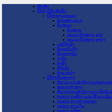
ໜ້າຫຼັກ
ນິຕິກໍາມີຜົນສັກສິດ
ນິຕິກໍາຕາມປະເພດ
ລັດຖະທໍາມະນູນ
ກົດໝາຍ
ກົດໝາຍ
ປະມວນກົດໝາຍ ແພ່ງ
ປະມວນກົດໝາຍ ອາຍາ
ມະຕິຕົກລົງ
ລັດຖະບັນຍັດ
ລັດຖະດໍາລັດ
ດໍາລັດ
ຄໍາສັ່ງ
ຂໍ້ຕົກລົງ
ຄໍາແນະນໍາ
ນິຕິກໍາຂັ້ນສູນກາງ
ຫ້ອງວ່າການສໍານັກງານປະທານປ
ສະພາແຫ່ງຊາດ
ຫ້ອງວ່າການສຳນັກງານນາຍົກລັດຖ
ກະຊວງ ກະສິກຳ ແລະ ສິ່ງແວດລ້ອ
ກະຊວງ ການຕ່າງປະເທດ
ກະຊວງ ການເງິນ
ກະຊວງ ຍຸຕິທໍາ