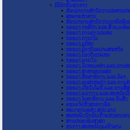
ນິຕິກໍາຂັ້ນສູນກາງ
ຫ້ອງວ່າການສໍານັກງານປະທານປ
ສະພາແຫ່ງຊາດ
ຫ້ອງວ່າການສຳນັກງານນາຍົກລັດຖ
ກະຊວງ ກະສິກຳ ແລະ ສິ່ງແວດລ້ອ
ກະຊວງ ການຕ່າງປະເທດ
ກະຊວງ ການເງິນ
ກະຊວງ ຍຸຕິທໍາ
ກະຊວງ ປ້ອງກັນຄວາມສະຫງົບ
ກະຊວງ ປ້ອງກັນປະເທດ
ກະຊວງ ພາຍໃນ
ກະຊວງ ວັດທະນະທຳ ແລະ ການທ່
ກະຊວງ ສາທາລະນະສຸກ
ກະຊວງ ສຶກສາທິການ ແລະ ກິລາ
ກະຊວງ ອຸດສາຫະກຳ ແລະ ການຄ້
ກະຊວງ ເຕັກໂນໂລຊີ ແລະ ການສື່
ກະຊວງ ແຮງງານ ແລະ ສະຫວັດດີ
ກະຊວງ ໂຍທາທິການ ແລະ ຂົນສົ່ງ
ຄະນະຈັດຕັ້ງສູນກາງພັກ
ທະນາຄານແຫ່ງ ສປປ ລາວ
ສະຫະພັນນັກຮົບເກົ່າແຫ່ງຊາດລາ
ສານປະຊາຊົນສູງສຸດ
ສູນກາງ ສະຫະພັນແມ່ຍິງລາວ