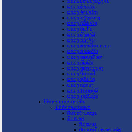
ນະ​ຄອນ​ຫລວງວຽງຈັນ
ແຂວງ ຄໍາມ່ວນ
ແຂວງ ຈໍາປາສັກ
ແຂວງ ຊຽງຂວາງ
ແຂວງ ບໍລິຄໍາໄຊ
ແຂວງ ບໍ່ແກ້ວ
ແຂວງ ຜົ້ງສາລີ
ແຂວງ ວຽງຈັນ
ແຂວງ ສະຫວັນນະເຂດ
ແຂວງ ສາລະວັນ
ແຂວງ ຫລວງນໍ້າທາ
ແຂວງ ຫົວພັນ
ແຂວງ ຫຼວງພະບາງ
ແຂວງ ອັດຕະປື
ແຂວງ ອຸດົມໄຊ
ແຂວງ ເຊກອງ
ແຂວງ ໄຊຍະບູລີ
ແຂວງ ໄຊສົມບູນ
ນິຕິກໍາປະກອບຄໍາເຫັນ
ນິຕິກໍາຕາມປະເພດ
ລັດຖະທໍາມະນູນ
ກົດໝາຍ
ກົດໝາຍ
ປະມວນກົດໝາຍ ແພ່ງ