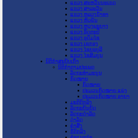
ແຂວງ ສະຫວັນນະເຂດ
ແຂວງ ສາລະວັນ
ແຂວງ ຫລວງນໍ້າທາ
ແຂວງ ຫົວພັນ
ແຂວງ ຫຼວງພະບາງ
ແຂວງ ອັດຕະປື
ແຂວງ ອຸດົມໄຊ
ແຂວງ ເຊກອງ
ແຂວງ ໄຊຍະບູລີ
ແຂວງ ໄຊສົມບູນ
ນິຕິກໍາສະບັບເກົ່າ
ນິຕິກຳຕາມປະເພດ
ລັດຖະທໍາມະນູນ
ກົດໝາຍ
ກົດໝາຍ
ປະມວນກົດໝາຍ ແພ່ງ
ປະມວນກົດໝາຍ ອາຍາ
ມະຕິຕົກລົງ
ລັດຖະບັນຍັດ
ລັດຖະດໍາລັດ
ດໍາລັດ
ຄໍາສັ່ງ
ຂໍ້ຕົກລົງ
ຄໍາແນະນໍາ