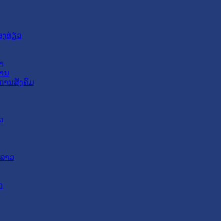
ອງທ່ຽວ
າ
ສານ
ການສັງຄົມ
ວ
ດລາວ
ດ