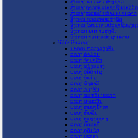
ສູນກາງ ແນວລາວສ້າງຊາດ
ສູນກາງຊາວໜຸ່ມປະຊາຊົນປະຕິວັ
ສູນກາງສະຫະພັນກຳມະບານລາວ
ອົງການ ກວດສອບແຫ່ງລັດ
ອົງການ ໄອຍະການປະຊາຊົນສູງສຸ
ອົງການກວດກາແຫ່ງລັດ
ອົງການກາແດງແຫ່ງຊາດລາວ
ນິຕິກໍາຂັ້ນແຂວງ
ນະ​ຄອນ​ຫລວງວຽງຈັນ
ແຂວງ ຄໍາມ່ວນ
ແຂວງ ຈໍາປາສັກ
ແຂວງ ຊຽງຂວາງ
ແຂວງ ບໍລິຄໍາໄຊ
ແຂວງ ບໍ່ແກ້ວ
ແຂວງ ຜົ້ງສາລີ
ແຂວງ ວຽງຈັນ
ແຂວງ ສະຫວັນນະເຂດ
ແຂວງ ສາລະວັນ
ແຂວງ ຫລວງນໍ້າທາ
ແຂວງ ຫົວພັນ
ແຂວງ ຫຼວງພະບາງ
ແຂວງ ອັດຕະປື
ແຂວງ ອຸດົມໄຊ
ແຂວງ ເຊກອງ