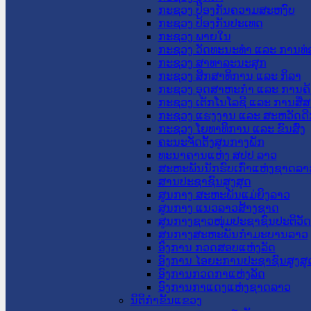
ກະຊວງ ປ້ອງກັນຄວາມສະຫງົບ
ກະຊວງ ປ້ອງກັນປະເທດ
ກະຊວງ ພາຍໃນ
ກະຊວງ ວັດທະນະທຳ ແລະ ການທ່
ກະຊວງ ສາທາລະນະສຸກ
ກະຊວງ ສຶກສາທິການ ແລະ ກິລາ
ກະຊວງ ອຸດສາຫະກຳ ແລະ ການຄ້
ກະຊວງ ເຕັກໂນໂລຊີ ແລະ ການສື່
ກະຊວງ ແຮງງານ ແລະ ສະຫວັດດີ
ກະຊວງ ໂຍທາທິການ ແລະ ຂົນສົ່ງ
ຄະນະຈັດຕັ້ງສູນກາງພັກ
ທະນາຄານແຫ່ງ ສປປ ລາວ
ສະຫະພັນນັກຮົບເກົ່າແຫ່ງຊາດລາ
ສານປະຊາຊົນສູງສຸດ
ສູນກາງ ສະຫະພັນແມ່ຍິງລາວ
ສູນກາງ ແນວລາວສ້າງຊາດ
ສູນກາງຊາວໜຸ່ມປະຊາຊົນປະຕິວັ
ສູນກາງສະຫະພັນກຳມະບານລາວ
ອົງການ ກວດສອບແຫ່ງລັດ
ອົງການ ໄອຍະການປະຊາຊົນສູງສຸ
ອົງການກວດກາແຫ່ງລັດ
ອົງການກາແດງແຫ່ງຊາດລາວ
ນິຕິກໍາຂັ້ນແຂວງ