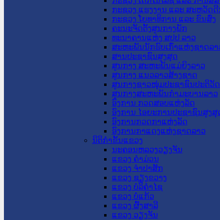
ກະຊວງ ເຕັກໂນໂລຊີ ແລະ ການສື່
ກະຊວງ ແຮງງານ ແລະ ສະຫວັດດີ
ກະຊວງ ໂຍທາທິການ ແລະ ຂົນສົ່ງ
ຄະນະຈັດຕັ້ງສູນກາງພັກ
ທະນາຄານແຫ່ງ ສປປ ລາວ
ສະຫະພັນນັກຮົບເກົ່າແຫ່ງຊາດລາ
ສານປະຊາຊົນສູງສຸດ
ສູນກາງ ສະຫະພັນແມ່ຍິງລາວ
ສູນກາງ ແນວລາວສ້າງຊາດ
ສູນກາງຊາວໜຸ່ມປະຊາຊົນປະຕິວັ
ສູນກາງສະຫະພັນກຳມະບານລາວ
ອົງການ ກວດສອບແຫ່ງລັດ
ອົງການ ໄອຍະການປະຊາຊົນສູງສຸ
ອົງການກວດກາແຫ່ງລັດ
ອົງການກາແດງແຫ່ງຊາດລາວ
ນິຕິກໍາຂັ້ນແຂວງ
ນະ​ຄອນ​ຫລວງວຽງຈັນ
ແຂວງ ຄໍາມ່ວນ
ແຂວງ ຈໍາປາສັກ
ແຂວງ ຊຽງຂວາງ
ແຂວງ ບໍລິຄໍາໄຊ
ແຂວງ ບໍ່ແກ້ວ
ແຂວງ ຜົ້ງສາລີ
ແຂວງ ວຽງຈັນ