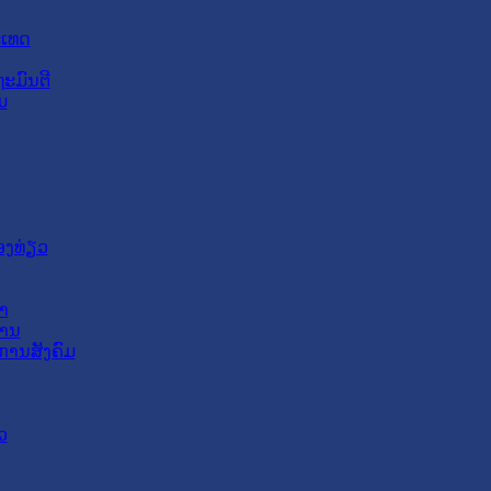
ະເທດ
ະມົນຕີ
ມ
ອງທ່ຽວ
າ
ສານ
ການສັງຄົມ
ວ