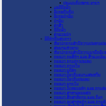
ປະມວນກົດໝາຍ ອາຍາ
ມະຕິຕົກລົງ
ລັດຖະບັນຍັດ
ລັດຖະດໍາລັດ
ດໍາລັດ
ຄໍາສັ່ງ
ຂໍ້ຕົກລົງ
ຄໍາແນະນໍາ
ນິຕິກຳຂັ້ນສູນກາງ
ຫ້ອງວ່າການສໍານັກງານປະທານປ
ສະພາແຫ່ງຊາດ
ຫ້ອງວ່າການສຳນັກງານນາຍົກລັດຖ
ກະຊວງ ກະສິກຳ ແລະ ສິ່ງແວດລ້ອ
ກະຊວງ ການຕ່າງປະເທດ
ກະຊວງ ການເງິນ
ກະຊວງ ຍຸຕິທໍາ
ກະຊວງ ປ້ອງກັນຄວາມສະຫງົບ
ກະຊວງ ປ້ອງກັນປະເທດ
ກະຊວງ ພາຍໃນ
ກະຊວງ ວັດທະນະທຳ ແລະ ການທ່
ກະຊວງ ສາທາລະນະສຸກ
ກະຊວງ ສຶກສາທິການ ແລະ ກິລາ
ກະຊວງ ອຸດສາຫະກຳ ແລະ ການຄ້