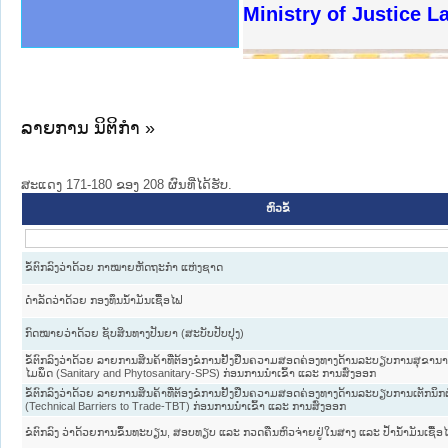
ງລັດຖະການໃຫ້ຜູ້ປະສານງານ
ງປະຕິບັດວຽກງານຈົດໝາຍເຫດ
ານຈົດໝາຍເຫດທາງລັດຖະການ
ານຈົດໝາຍເຫດທາງລັດຖະການ
ະ ເວັບໄຊຈົດໝາຍເຫດທາງ
ະ ເວັບໄຊຈົດໝາຍເຫດທາງ
ເຫດທາງລັດຖະການ ໃຫ້ຜູ້
ເຫດທາງລັດຖະການ ໃຫ້ຜູ້
Ministry of Justice 
ານສັນຕິບານປະຊາຊົນ
ຄານຕຳຫຼວດປະຊາຊົນ
າຊົນ ພາກເໜືອ
ຊາຊົນ ພາກກາງ
າກເໜືອ
າກກາງ
ະການ
າກໃຕ້
ລາຍການ ນິຕິກໍາ »
ສະແດງ 171-180 ຂອງ 208 ຜົນທີ່ໄດ້ຮັບ.
ຫົວຂໍ້
ຂໍ້ຕົກລົງວ່າດ້ວຍ ກາໝາຍຫັດຖະກຳ ແຫ່ງຊາດ
ດຳລັດວ່າດ້ວຍ ກອງທຶນນ້ຳມັນເຊື້ອໄຟ
ກົດໝາຍວ່າດ້ວຍ ຊັບສິນທາງປັນຍາ (ສະບັບປັບປຸງ)
ຂໍ້ຕົກລົງວ່າດ້ວຍ ລາຍການສິນຄ້າທີ່ຕ້ອງຂໍການຢັ້ງຢືນຄວາມສອດຄ່ອງທາງດ້ານລະບຽບການສຸຂາ
ໄມພຶດ (Sanitary and Phytosanitary-SPS) ກ່ອນການນຳເຂົ້າ ແລະ ການສົ່ງອອກ
ຂໍ້ຕົກລົງວ່າດ້ວຍ ລາຍການສິນຄ້າທີ່ຕ້ອງຂໍການຢັ້ງຢືນຄວາມສອດຄ່ອງທາງດ້ານລະບຽບການເຕັກນິກຕ
(Technical Barriers to Trade-TBT) ກ່ອນການນຳເຂົ້າ ແລະ ການສົ່ງອອກ
ຂໍຕົກລົງ ວ່າດ້ວຍການຂຶ້ນທະບຽນ, ສອບທຽບ ແລະ ກວດຄືນຫົວຈ່າຍຢູ່ໃນສາງ ແລະ ປ້ຳນ້ຳມັນເຊື້ອ