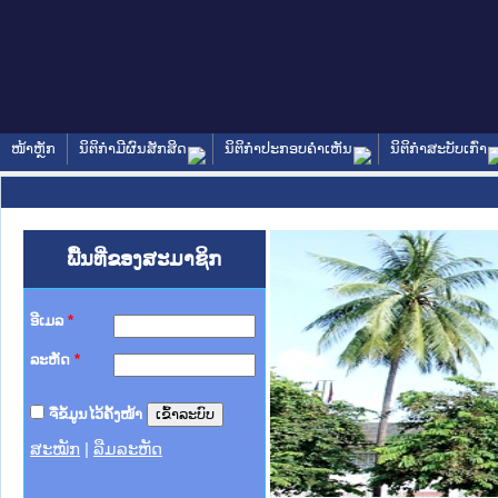
ໜ້າຫຼັກ
ນິຕິກໍາມີຜົນສັກສິດ
ນິຕິກໍາປະກອບຄໍາເຫັນ
ນິຕິກໍາສະບັບເກົ່າ
ພື້ນທີ່ຂອງສະມາຊິກ
ອີເມລ
*
ລະຫັດ
*
ຈື່ຂໍ້ມູນໄວ້ຄັ້ງໜ້າ
ສະໝັກ
|
ລືມລະຫັດ