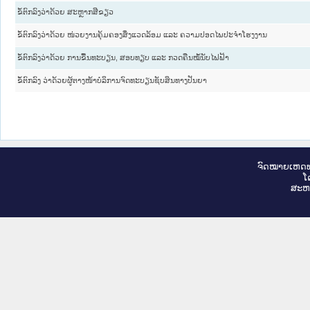
ຂໍ້ຕົກລົງວ່າດ້ວຍ ສະຫຼາກສີຂຽວ
ຂໍ້ຕົກລົງວ່າດ້ວຍ ໜ່ວຍງານຄຸ້ມຄອງສິ່ງແວດລ້ອມ ແລະ ຄວາມປອດໄພປະຈຳໂຮງງານ
ຂໍ້ຕົກລົງວ່າດ້ວຍ ການຂື້ນທະບຽນ, ສອບທຽບ ແລະ ກວດຄືນໝໍ້ນັບໄຟຟ້າ
ຂໍ້ຕົກລົງ ວ່າດ້ວຍຜູ້ຕາງໜ້າບໍລິການຈົດທະບຽນຊັບສິນທາງປັນຍາ
ຈົດ​ໝາຍ​ເຫດ​ທ
ໂ
ສະ​ຫ